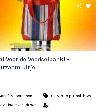
share
favorite
! Voor de Voedselbank! -
urzaam uitje
local_offer
Vanaf 20 personen
€ 35,70 p.p. (incl. btw)
nights_stay
In de buurt van Hitzum