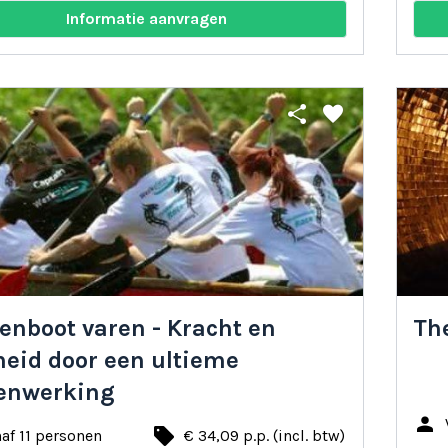
Informatie aanvragen
share
favorite
enboot varen - Kracht en
Th
heid door een ultieme
enwerking
person
local_offer
af 11 personen
€ 34,09 p.p. (incl. btw)