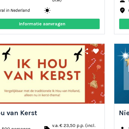
person
wb_sunny
where_to_vote
ral in Nederland
Informatie aanvragen
share
favorite
ou van Kerst
Ni
v.a. € 23,50 p.p. (incl.
- 500 personen