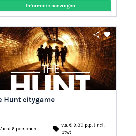
Informatie aanvragen
share
favorite
e Hunt citygame
v.a. € 9,80 p.p. (incl.
local_offer
Vanaf 6 personen
btw)