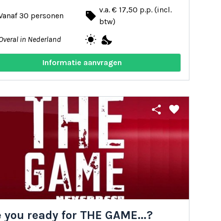
v.a. € 17,50 p.p. (incl.
local_offer
Vanaf 30 personen
btw)
wb_sunny
nights_stay
Overal in Nederland
Informatie aanvragen
share
favorite
 you ready for THE GAME...?