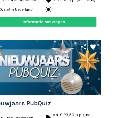
local_offer
wb_sunny
Overal in Nederland
Informatie aanvragen
share
favorite
euwjaars PubQuiz
v.a. € 23,50 p.p. (incl.
15 - 500 personen