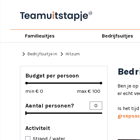
Familieuitjes
Bedrijfsuitjes
chevron_right
chevron_right
Bedrijfsuitje in
Hitzum
Bedr
Budget per persoon
Ben je op
min €
max €
er echt ve
Aantal personen?
Is het tij
groepsact
Activiteit
Strand / water