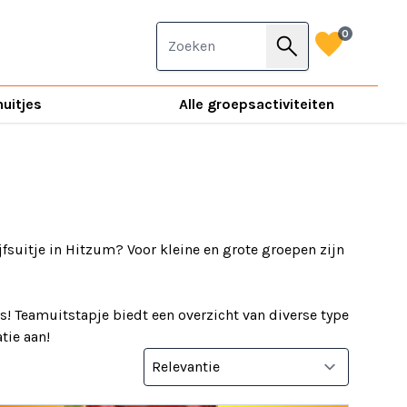
favorite
0
search
nuitjes
Alle groepsactiviteiten
jfsuitje in Hitzum? Voor kleine en grote groepen zijn
! Teamuitstapje biedt een overzicht van diverse type
tie aan!