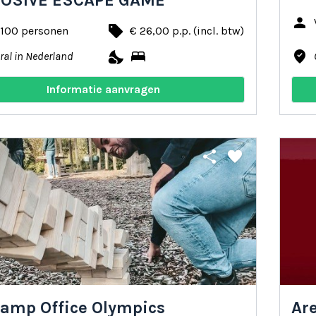
LOSIVE ESCAPE GAME
person
local_offer
 100 personen
€ 26,00 p.p. (incl. btw)
nights_stay
bed
where_to_vote
ral in Nederland
Informatie aanvragen
share
favorite
amp Office Olympics
Are