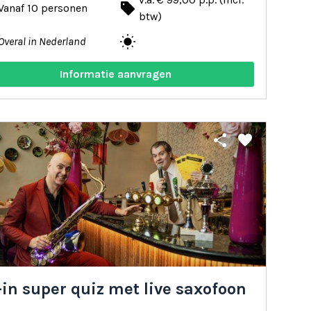
local_offer
Vanaf 10 personen
btw)
wb_sunny
Overal in Nederland
Informatie aanvragen
share
favorite
-in super quiz met live saxofoon