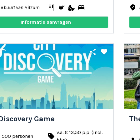
restaurant
coffee
nights_stay
bed
where_to_vote
de buurt van Hitzum
Informatie aanvragen
share
favorite
 Discovery Game
The
v.a. € 13,50 p.p. (incl.
local_offer
- 500 personen
btw)