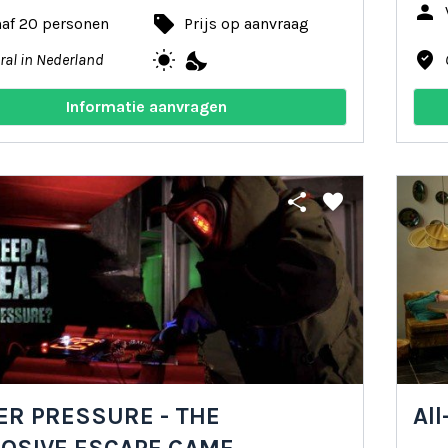
person
local_offer
naf 20 personen
Prijs op aanvraag
wb_sunny
nights_stay
where_to_vote
ral in Nederland
Informatie aanvragen
share
favorite
R PRESSURE - THE
All