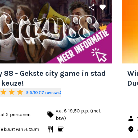
share
favorite
y 88 - Gekste city game in stad
Win
 keuze!
Du
star
star
star
9.5/10 (17 reviews)
v.a. € 19,50 p.p. (incl.
local_offer
af 5 personen
person
btw)
restaurant
coffee
where_to_vote
de buurt van Hitzum