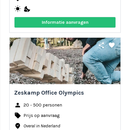
wb_sunny
nights_stay
Informatie aanvragen
share
favorite
Zeskamp Office Olympics
person
20 - 500 personen
local_offer
Prijs op aanvraag
where_to_vote
Overal in Nederland