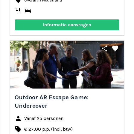
where_to_vote
restaurant
bed
Informatie aanvragen
share
favorite
Outdoor AR Escape Game:
Undercover
person
Vanaf 25 personen
local_offer
€ 27,00 p.p. (incl. btw)