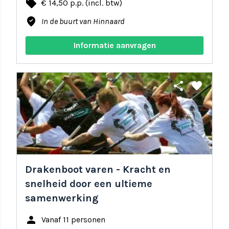
local_offer
€ 14,50 p.p. (incl. btw)
where_to_vote
In de buurt van Hinnaard
Informatie aanvragen
share
favorite
Drakenboot varen - Kracht en
snelheid door een ultieme
samenwerking
person
Vanaf 11 personen