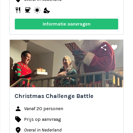
restaurant
coffee
wb_sunny
nights_stay
Informatie aanvragen
share
favorite
Christmas Challenge Battle
person
Vanaf 20 personen
local_offer
Prijs op aanvraag
where_to_vote
Overal in Nederland