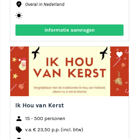
where_to_vote
Overal in Nederland
wb_sunny
Informatie aanvragen
share
favorite
Ik Hou van Kerst
person
15 - 500 personen
local_offer
v.a. € 23,50 p.p. (incl. btw)