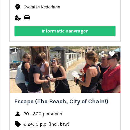
where_to_vote
Overal in Nederland
nights_stay
bed
Informatie aanvragen
share
favorite
Escape (The Beach, City of Chain!)
person
20 - 300 personen
local_offer
€ 24,10 p.p. (incl. btw)