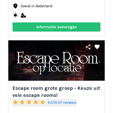
where_to_vote
Overal in Nederland
wb_sunny
nights_stay
Informatie aanvragen
share
favorite
Escape room grote groep - Keuze uit
vele escape rooms!
star
star
star
star
star
9.3/10 (17 reviews)