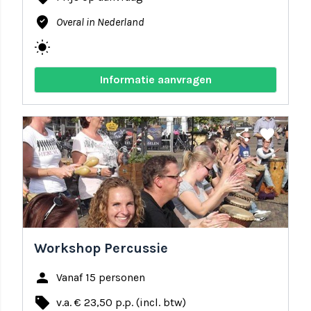
where_to_vote
Overal in Nederland
wb_sunny
Informatie aanvragen
share
favorite
Workshop Percussie
person
Vanaf 15 personen
local_offer
v.a. € 23,50 p.p. (incl. btw)