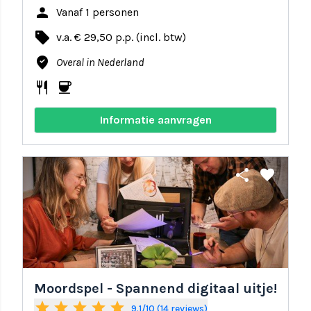
person
Vanaf 1 personen
local_offer
v.a. € 29,50 p.p. (incl. btw)
where_to_vote
Overal in Nederland
restaurant
coffee
Informatie aanvragen
share
favorite
Moordspel - Spannend digitaal uitje!
star
star
star
star
star
9.1/10 (14 reviews)