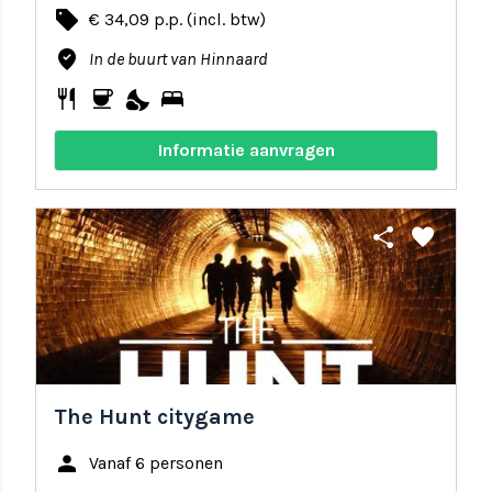
local_offer
€ 34,09 p.p. (incl. btw)
where_to_vote
In de buurt van Hinnaard
restaurant
coffee
nights_stay
bed
Informatie aanvragen
share
favorite
The Hunt citygame
person
Vanaf 6 personen