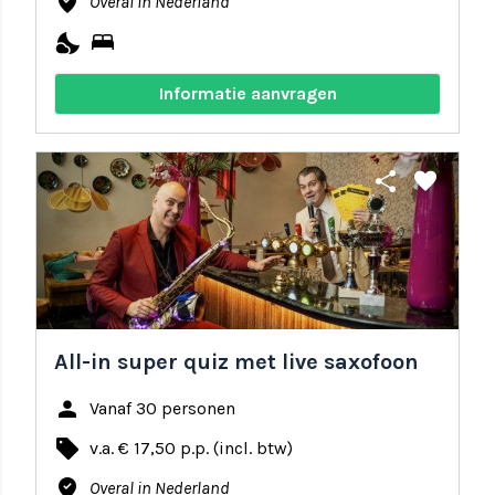
where_to_vote
Overal in Nederland
nights_stay
bed
Informatie aanvragen
share
favorite
All-in super quiz met live saxofoon
person
Vanaf 30 personen
local_offer
v.a. € 17,50 p.p. (incl. btw)
where_to_vote
Overal in Nederland