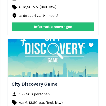
local_offer
€ 12,50 p.p. (incl. btw)
where_to_vote
In de buurt van Hinnaard
Informatie aanvragen
share
favorite
City Discovery Game
person
15 - 500 personen
local_offer
v.a. € 13,50 p.p. (incl. btw)