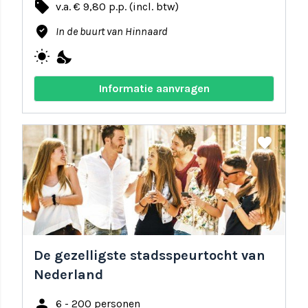
local_offer
v.a. € 9,80 p.p. (incl. btw)
where_to_vote
In de buurt van Hinnaard
wb_sunny
nights_stay
Informatie aanvragen
share
favorite
De gezelligste stadsspeurtocht van
Nederland
person
6 - 200 personen