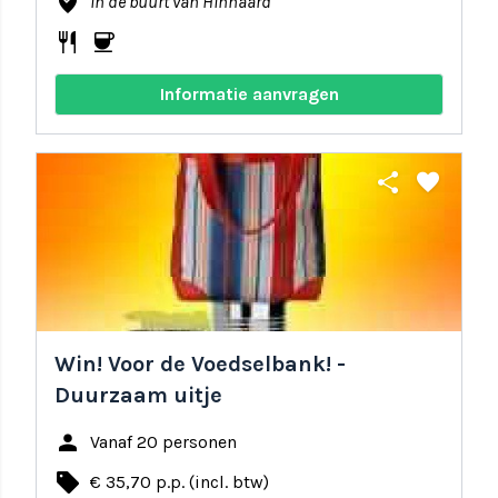
where_to_vote
In de buurt van Hinnaard
restaurant
coffee
Informatie aanvragen
share
favorite
Win! Voor de Voedselbank! -
Duurzaam uitje
person
Vanaf 20 personen
local_offer
€ 35,70 p.p. (incl. btw)