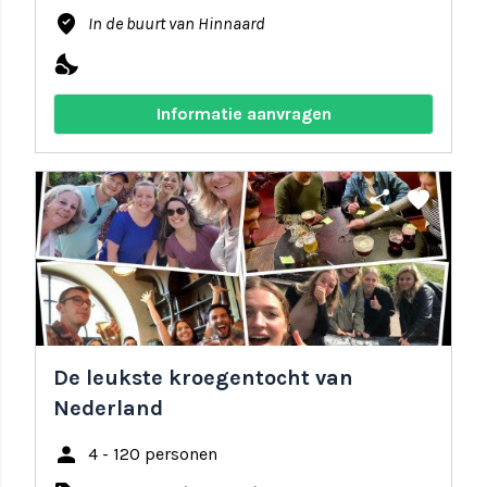
where_to_vote
In de buurt van Hinnaard
nights_stay
Informatie aanvragen
share
favorite
De leukste kroegentocht van
Nederland
person
4 - 120 personen