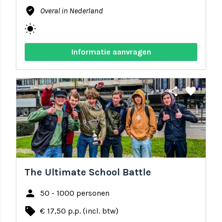
where_to_vote
Overal in Nederland
wb_sunny
Informatie aanvragen
share
favorite
The Ultimate School Battle
person
50 - 1000 personen
local_offer
€ 17,50 p.p. (incl. btw)