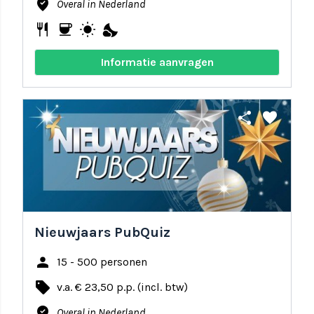
where_to_vote
Overal in Nederland
restaurant
coffee
wb_sunny
nights_stay
Informatie aanvragen
share
favorite
Nieuwjaars PubQuiz
person
15 - 500 personen
local_offer
v.a. € 23,50 p.p. (incl. btw)
where_to_vote
Overal in Nederland