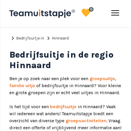
favorite
menu
0
chevron_right
chevron_right
Bedrijfsuitje in
Hinnaard
Bedrijfsuitje in de regio
Hinnaard
Ben je op zoek naar een plek voor een
groepsuitje
,
familie uitje
of bedrijfsuitje in Hinnaard? Voor kleine
en grote groepen zijn er echt veel uitjes in Hinnaard.
Is het tijd voor een
bedrijfsuitje
in Hinnaard? Vaak
wil iedereen wat anders! Teamuitstapje biedt een
overzicht van diverse type
groepsactiviteiten
. Vraag
direct een offerte of vrijblijvend meer informatie aan!