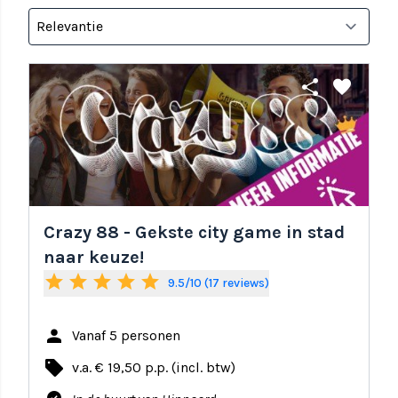
share
favorite
Crazy 88 - Gekste city game in stad
naar keuze!
star
star
star
star
star
9.5/10 (17 reviews)
person
Vanaf 5 personen
local_offer
v.a. € 19,50 p.p. (incl. btw)