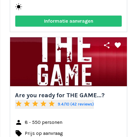
wb_sunny
Informatie aanvragen
share
favorite
Are you ready for THE GAME...?
star
star
star
star
star
9.4/10 (42 reviews)
person
8 - 550 personen
local_offer
Prijs op aanvraag