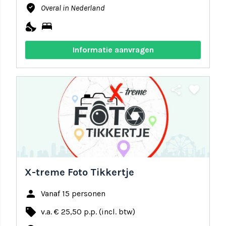
where_to_vote
Overal in Nederland
nights_stay
bed
Informatie aanvragen
share
favorite
X-treme Foto Tikkertje
person
Vanaf 15 personen
local_offer
v.a. € 25,50 p.p. (incl. btw)