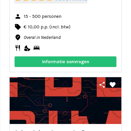
person
15 - 500 personen
local_offer
€ 10,00 p.p. (incl. btw)
where_to_vote
Overal in Nederland
restaurant
nights_stay
bed
Informatie aanvragen
share
favorite