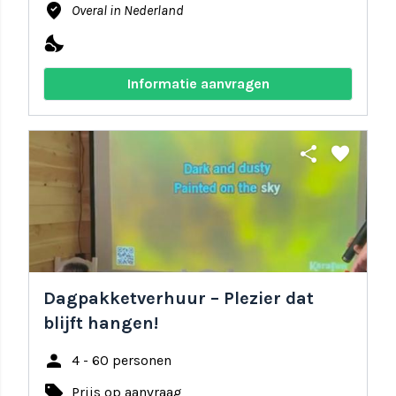
where_to_vote
Overal in Nederland
nights_stay
Informatie aanvragen
share
favorite
Dagpakketverhuur – Plezier dat
blijft hangen!
person
4 - 60 personen
local_offer
Prijs op aanvraag