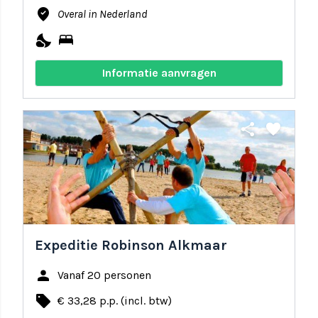
where_to_vote
Overal in Nederland
nights_stay
bed
Informatie aanvragen
share
favorite
Expeditie Robinson Alkmaar
person
Vanaf 20 personen
local_offer
€ 33,28 p.p. (incl. btw)