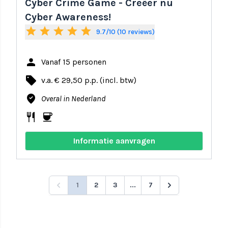
Cyber Crime Game - Creëer nu
Cyber Awareness!
star
star
star
star
star
9.7/10 (10 reviews)
person
Vanaf 15 personen
local_offer
v.a. € 29,50 p.p. (incl. btw)
where_to_vote
Overal in Nederland
restaurant
coffee
Informatie aanvragen
1
2
3
...
7