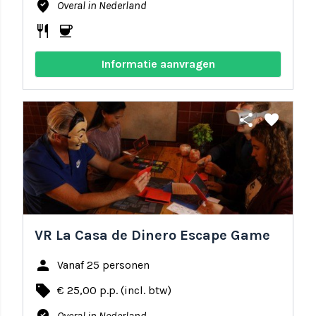
where_to_vote
Overal in Nederland
restaurant
coffee
Informatie aanvragen
share
favorite
VR La Casa de Dinero Escape Game
person
Vanaf 25 personen
local_offer
€ 25,00 p.p. (incl. btw)
Overal in Nederland