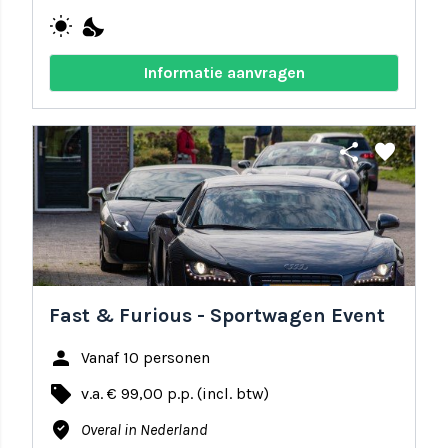
wb_sunny
nights_stay
Informatie aanvragen
share
favorite
Fast & Furious - Sportwagen Event
person
Vanaf 10 personen
local_offer
v.a. € 99,00 p.p. (incl. btw)
where_to_vote
Overal in Nederland