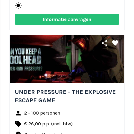
wb_sunny
Informatie aanvragen
share
favorite
UNDER PRESSURE - THE EXPLOSIVE
ESCAPE GAME
person
2 - 100 personen
local_offer
€ 26,00 p.p. (incl. btw)