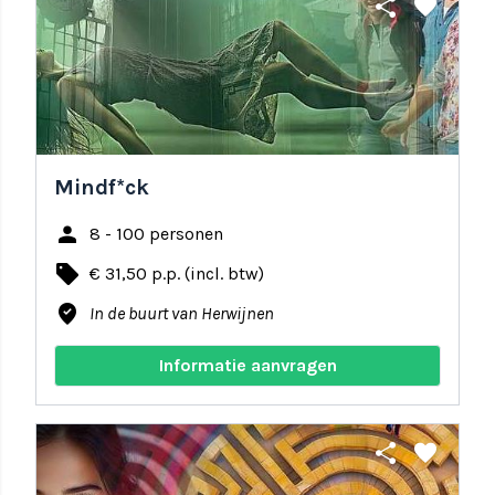
share
favorite
Mindf*ck
person
8 - 100 personen
local_offer
€ 31,50 p.p. (incl. btw)
where_to_vote
In de buurt van Herwijnen
Informatie aanvragen
share
favorite