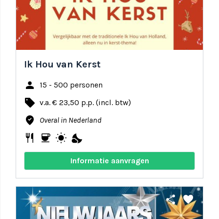
Ik Hou van Kerst
person
15 - 500 personen
local_offer
v.a. € 23,50 p.p. (incl. btw)
where_to_vote
Overal in Nederland
restaurant
coffee
wb_sunny
nights_stay
Informatie aanvragen
share
favorite