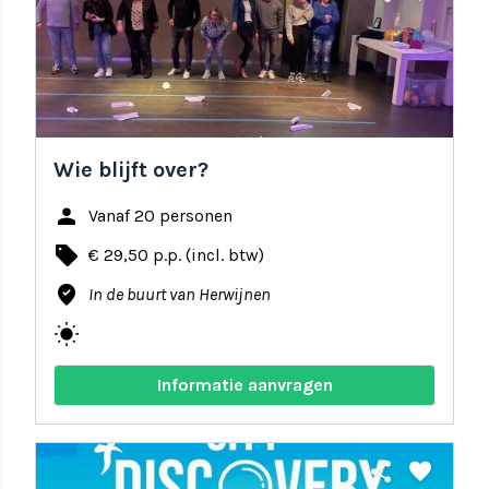
Wie blijft over?
person
Vanaf 20 personen
local_offer
€ 29,50 p.p. (incl. btw)
where_to_vote
In de buurt van Herwijnen
wb_sunny
Informatie aanvragen
share
favorite