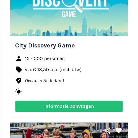
City Discovery Game
person
15 - 500 personen
local_offer
v.a. € 13,50 p.p. (incl. btw)
where_to_vote
Overal in Nederland
wb_sunny
Informatie aanvragen
share
favorite