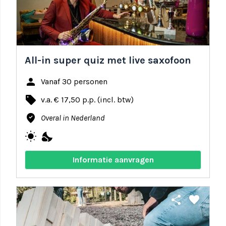
All-in super quiz met live saxofoon
person
Vanaf 30 personen
local_offer
v.a. € 17,50 p.p. (incl. btw)
where_to_vote
Overal in Nederland
wb_sunny
nights_stay
Informatie aanvragen
share
favorite