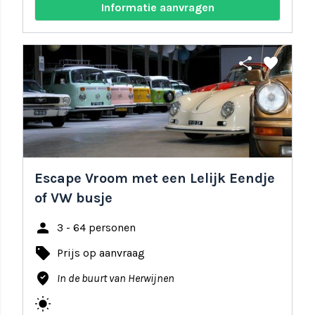
Informatie aanvragen
share
favorite
Escape Vroom met een Lelijk Eendje
of VW busje
person
3 - 64 personen
local_offer
Prijs op aanvraag
where_to_vote
In de buurt van Herwijnen
wb_sunny