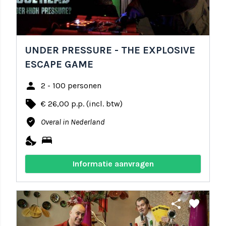
UNDER PRESSURE - THE EXPLOSIVE
ESCAPE GAME
person
2 - 100 personen
local_offer
€ 26,00 p.p. (incl. btw)
where_to_vote
Overal in Nederland
nights_stay
bed
Informatie aanvragen
share
favorite