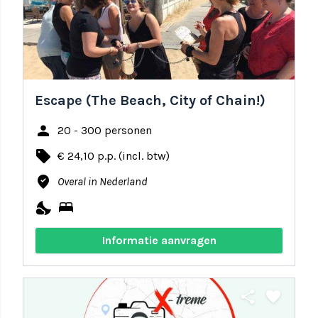
Escape (The Beach, City of Chain!)
person
20 - 300 personen
local_offer
€ 24,10 p.p. (incl. btw)
where_to_vote
Overal in Nederland
nights_stay
bed
Informatie aanvragen
share
favorite