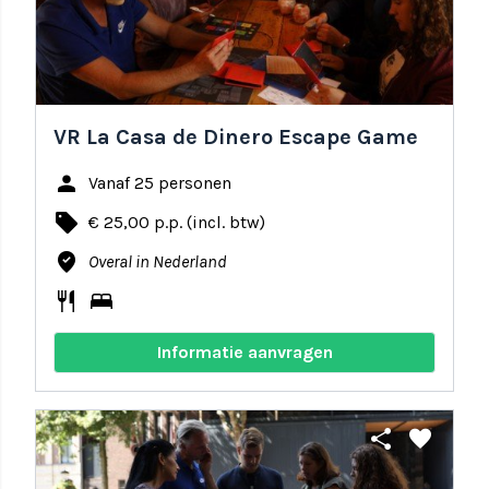
VR La Casa de Dinero Escape Game
person
Vanaf 25 personen
local_offer
€ 25,00 p.p. (incl. btw)
where_to_vote
Overal in Nederland
restaurant
bed
Informatie aanvragen
share
favorite