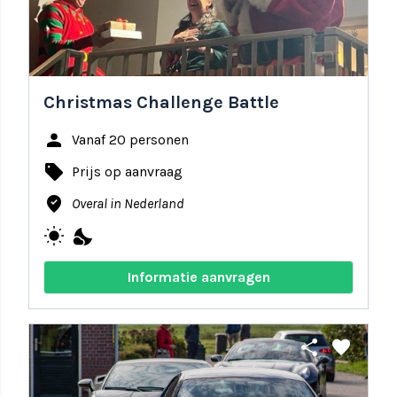
Christmas Challenge Battle
person
Vanaf 20 personen
local_offer
Prijs op aanvraag
where_to_vote
Overal in Nederland
wb_sunny
nights_stay
Informatie aanvragen
share
favorite