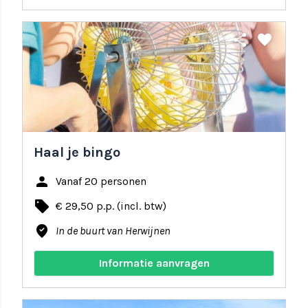
share
favorite
Haal je bingo
person
Vanaf 20 personen
local_offer
€ 29,50 p.p. (incl. btw)
where_to_vote
In de buurt van Herwijnen
Informatie aanvragen