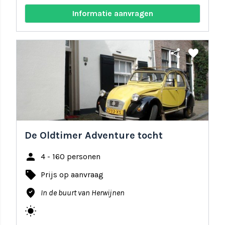
Informatie aanvragen
share
favorite
De Oldtimer Adventure tocht
person
4 - 160 personen
local_offer
Prijs op aanvraag
where_to_vote
In de buurt van Herwijnen
wb_sunny