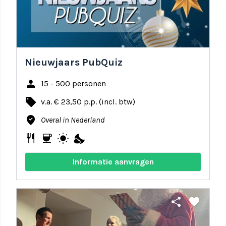
Nieuwjaars PubQuiz
person
15 - 500 personen
local_offer
v.a. € 23,50 p.p. (incl. btw)
where_to_vote
Overal in Nederland
restaurant
coffee
wb_sunny
nights_stay
Informatie aanvragen
share
favorite