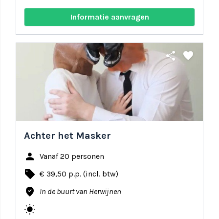
Informatie aanvragen
share
favorite
Achter het Masker
person
Vanaf 20 personen
local_offer
€ 39,50 p.p. (incl. btw)
where_to_vote
In de buurt van Herwijnen
wb_sunny