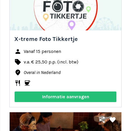
X-treme Foto Tikkertje
person
Vanaf 15 personen
local_offer
v.a. € 25,50 p.p. (incl. btw)
where_to_vote
Overal in Nederland
restaurant
coffee
Informatie aanvragen
share
favorite