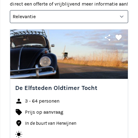
direct een offerte of vrijblijvend meer informatie aan!
share
favorite
De Elfsteden Oldtimer Tocht
person
3 - 64 personen
local_offer
Prijs op aanvraag
where_to_vote
In de buurt van Herwijnen
wb_sunny