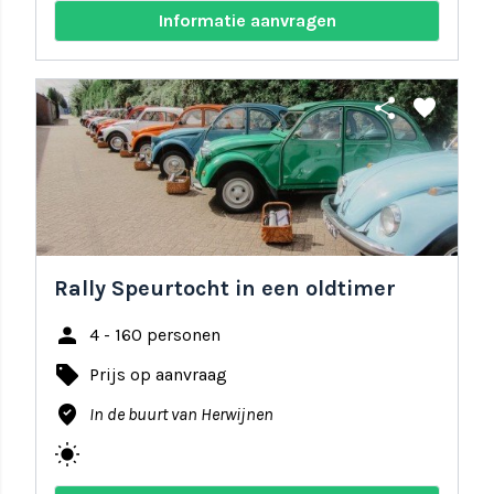
Informatie aanvragen
share
favorite
Rally Speurtocht in een oldtimer
person
4 - 160 personen
local_offer
Prijs op aanvraag
where_to_vote
In de buurt van Herwijnen
wb_sunny