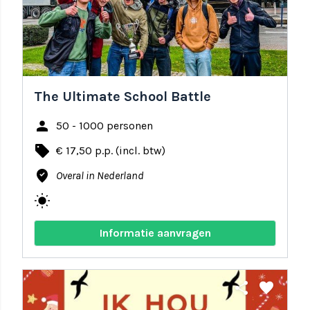
The Ultimate School Battle
person
50 - 1000 personen
local_offer
€ 17,50 p.p. (incl. btw)
where_to_vote
Overal in Nederland
wb_sunny
Informatie aanvragen
share
favorite