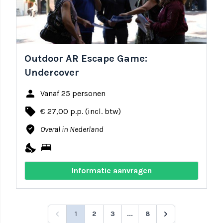
Outdoor AR Escape Game:
Undercover
person
Vanaf 25 personen
local_offer
€ 27,00 p.p. (incl. btw)
where_to_vote
Overal in Nederland
nights_stay
bed
Informatie aanvragen
1
2
3
...
8