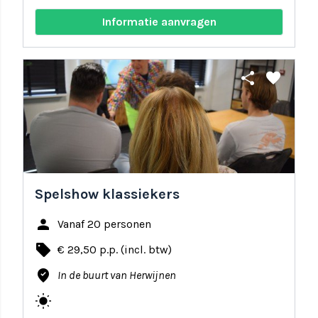
Informatie aanvragen
share
favorite
Spelshow klassiekers
person
Vanaf 20 personen
local_offer
€ 29,50 p.p. (incl. btw)
where_to_vote
In de buurt van Herwijnen
wb_sunny