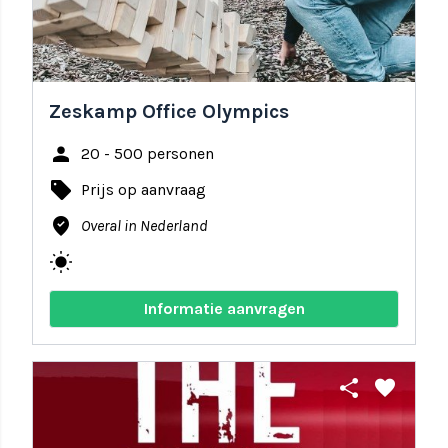
Zeskamp Office Olympics
person
20 - 500 personen
local_offer
Prijs op aanvraag
where_to_vote
Overal in Nederland
wb_sunny
Informatie aanvragen
share
favorite