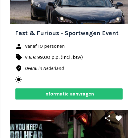
Fast & Furious - Sportwagen Event
person
Vanaf 10 personen
local_offer
v.a. € 99,00 p.p. (incl. btw)
where_to_vote
Overal in Nederland
wb_sunny
Informatie aanvragen
share
favorite