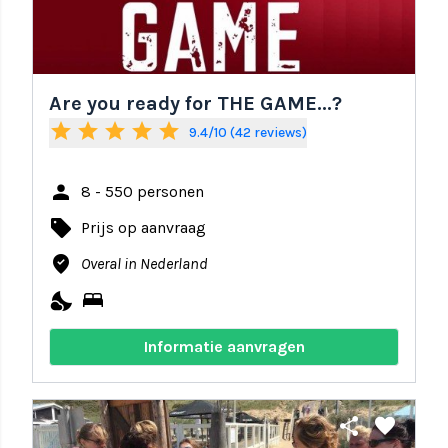
Are you ready for THE GAME...?
star
star
star
star
star
9.4/10 (42 reviews)
person
8 - 550 personen
local_offer
Prijs op aanvraag
where_to_vote
Overal in Nederland
nights_stay
bed
Informatie aanvragen
share
favorite