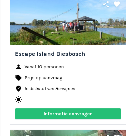
share
favorite
Escape Island Biesbosch
person
Vanaf 10 personen
local_offer
Prijs op aanvraag
where_to_vote
In de buurt van Herwijnen
wb_sunny
Informatie aanvragen