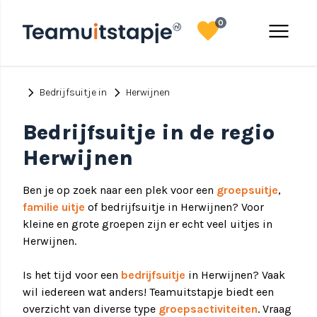
favorite
menu
0
chevron_right
chevron_right
Bedrijfsuitje in
Herwijnen
Bedrijfsuitje in de regio
Herwijnen
Ben je op zoek naar een plek voor een
groepsuitje
,
familie uitje
of bedrijfsuitje in Herwijnen? Voor
kleine en grote groepen zijn er echt veel uitjes in
Herwijnen.
Is het tijd voor een
bedrijfsuitje
in Herwijnen? Vaak
wil iedereen wat anders! Teamuitstapje biedt een
overzicht van diverse type
groepsactiviteiten
. Vraag