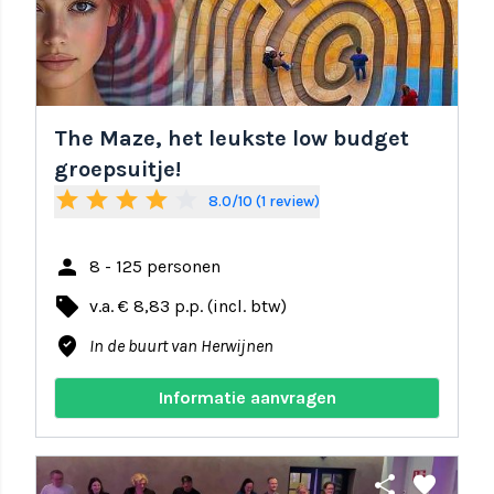
The Maze, het leukste low budget
groepsuitje!
star
star
star
star
star_border
8.0/10 (1 review)
person
8 - 125 personen
local_offer
v.a. € 8,83 p.p. (incl. btw)
where_to_vote
In de buurt van Herwijnen
Informatie aanvragen
share
favorite