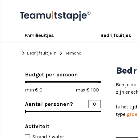
Familieuitjes
Bedrijfsuitjes
chevron_right
chevron_right
Bedrijfsuitje in
Helmond
Bedr
Budget per persoon
Ben je op
min €
max €
zijn er ec
Aantal personen?
Is het tij
type
groe
Activiteit
Strand / water