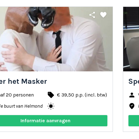
share
favorite
er het Masker
Sp
local_offer
person
naf 20 personen
€ 39,50 p.p. (incl. btw)
wb_sunny
where_to_vote
de buurt van Helmond
Informatie aanvragen