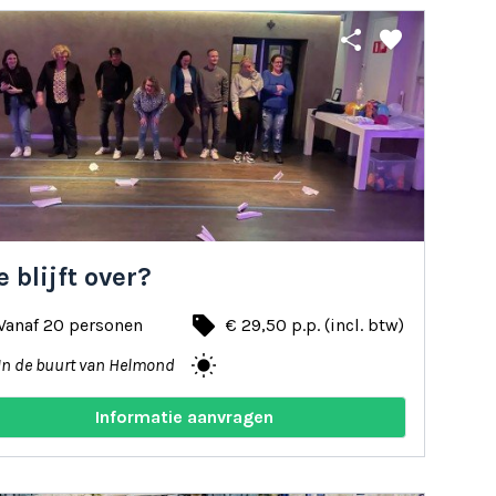
share
favorite
 blijft over?
local_offer
Vanaf 20 personen
€ 29,50 p.p. (incl. btw)
wb_sunny
In de buurt van Helmond
Informatie aanvragen