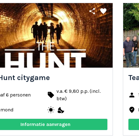
share
favorite
Hunt citygame
Te
v.a. € 9,80 p.p. (incl.
local_offer
person
af 6 personen
btw)
wb_sunny
nights_stay
where_to_vote
lmond
Informatie aanvragen