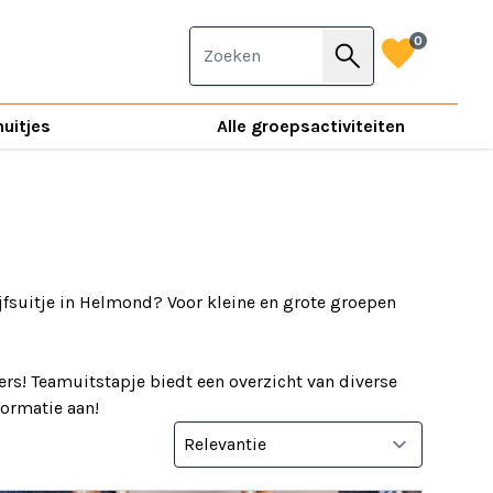
favorite
0
search
nuitjes
Alle groepsactiviteiten
jfsuitje in Helmond? Voor kleine en grote groepen
rs! Teamuitstapje biedt een overzicht van diverse
nformatie aan!