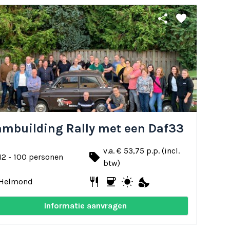
share
favorite
ambuilding Rally met een Daf33
v.a. € 53,75 p.p. (incl.
local_offer
12 - 100 personen
btw)
restaurant
coffee
wb_sunny
nights_stay
Helmond
Informatie aanvragen