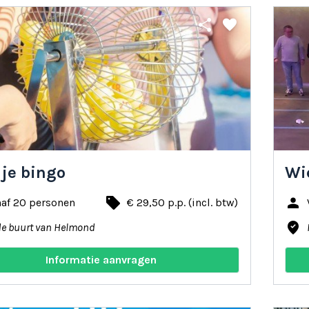
share
favorite
 je bingo
Wie
local_offer
person
naf 20 personen
€ 29,50 p.p. (incl. btw)
where_to_vote
de buurt van Helmond
Informatie aanvragen