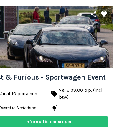
share
favorite
st & Furious - Sportwagen Event
v.a. € 99,00 p.p. (incl.
local_offer
Vanaf 10 personen
btw)
wb_sunny
Overal in Nederland
Informatie aanvragen