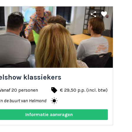
share
favorite
elshow klassiekers
local_offer
Vanaf 20 personen
€ 29,50 p.p. (incl. btw)
wb_sunny
In de buurt van Helmond
Informatie aanvragen