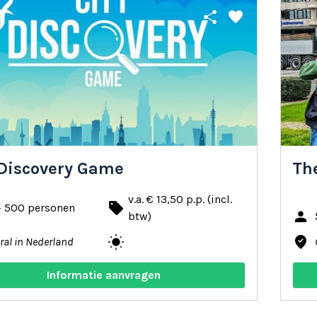
share
favorite
 Discovery Game
The
v.a. € 13,50 p.p. (incl.
local_offer
- 500 personen
person
btw)
wb_sunny
where_to_vote
ral in Nederland
Informatie aanvragen