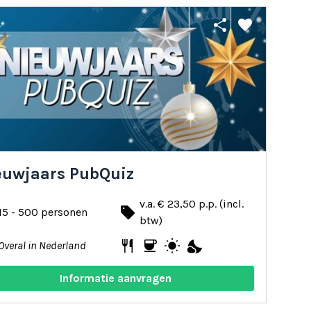
share
favorite
euwjaars PubQuiz
v.a. € 23,50 p.p. (incl.
local_offer
15 - 500 personen
btw)
restaurant
coffee
wb_sunny
nights_stay
Overal in Nederland
Informatie aanvragen