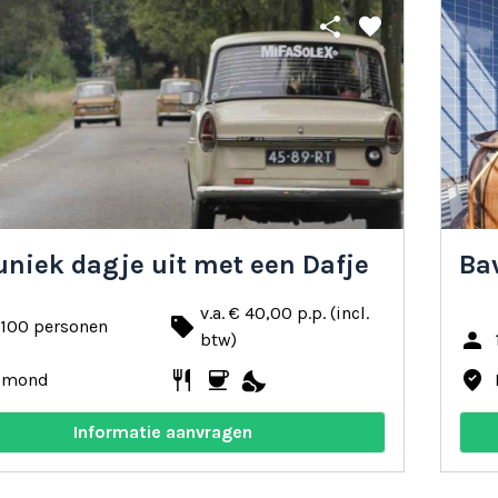
share
favorite
uniek dagje uit met een Dafje
Ba
v.a. € 40,00 p.p. (incl.
local_offer
 100 personen
person
btw)
restaurant
coffee
nights_stay
where_to_vote
lmond
Informatie aanvragen