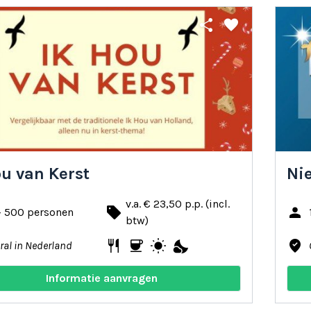
share
favorite
ou van Kerst
Ni
v.a. € 23,50 p.p. (incl.
local_offer
person
- 500 personen
btw)
restaurant
coffee
wb_sunny
nights_stay
where_to_vote
ral in Nederland
Informatie aanvragen