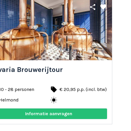
share
favorite
varia Brouwerijtour
local_offer
10 - 28 personen
€ 20,95 p.p. (incl. btw)
wb_sunny
Helmond
Informatie aanvragen