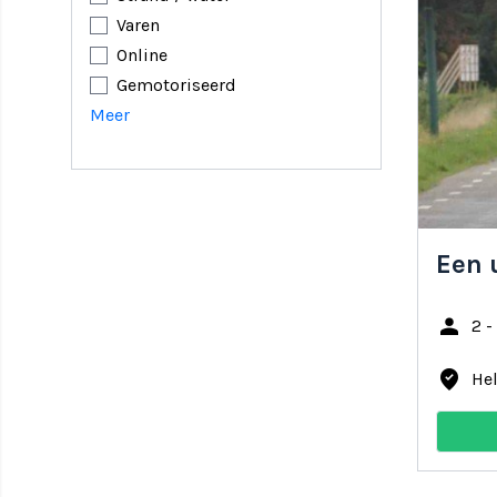
Varen
Online
Gemotoriseerd
Meer
Een 
person
2 -
where_to_vote
He