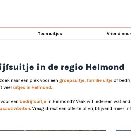
Teamuitjes
Vriendinne
ijfsuitje in de regio Helmond
 zoek naar een plek voor een
groepsuitje
,
familie uitje
of bedri
ht veel
uitjes in Helmond
.
d voor een
bedrijfsuitje
in Helmond? Vaak wil iedereen wat ande
psactiviteiten
. Vraag direct een offerte of vrijblijvend meer i