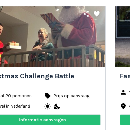
share
favorite
stmas Challenge Battle
Fa
person
local_offer
naf 20 personen
Prijs op aanvraag
wb_sunny
nights_stay
where_to_vote
ral in Nederland
Informatie aanvragen