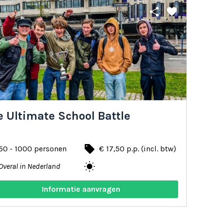
share
favorite
 Ultimate School Battle
local_offer
50 - 1000 personen
€ 17,50 p.p. (incl. btw)
wb_sunny
Overal in Nederland
Informatie aanvragen