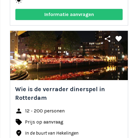
wb_sunny
Informatie aanvragen
share
favorite
Wie is de verrader dinerspel in
Rotterdam
person
12 - 200 personen
local_offer
Prijs op aanvraag
where_to_vote
In de buurt van Hekelingen