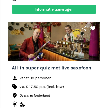
Informatie aanvragen
share
favorite
All-in super quiz met live saxofoon
person
Vanaf 30 personen
local_offer
v.a. € 17,50 p.p. (incl. btw)
where_to_vote
Overal in Nederland
wb_sunny
nights_stay