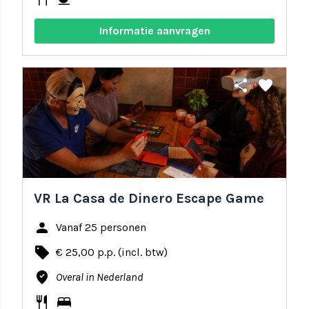
Informatie aanvragen
share
favorite
VR La Casa de Dinero Escape Game
person
Vanaf 25 personen
local_offer
€ 25,00 p.p. (incl. btw)
where_to_vote
Overal in Nederland
restaurant
bed