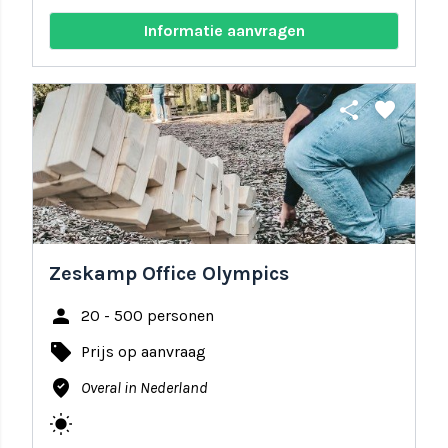
Informatie aanvragen
share
favorite
Zeskamp Office Olympics
person
20 - 500 personen
local_offer
Prijs op aanvraag
where_to_vote
Overal in Nederland
wb_sunny