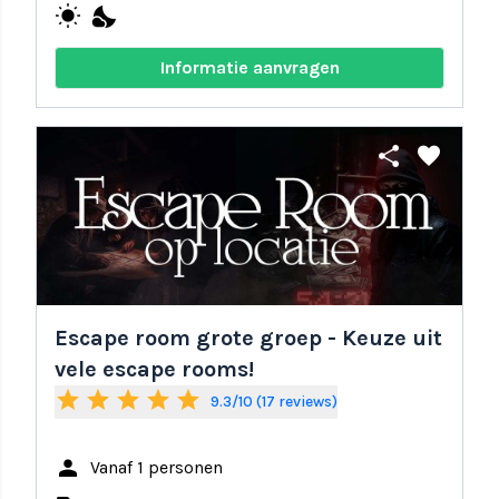
wb_sunny
nights_stay
Informatie aanvragen
share
favorite
Escape room grote groep - Keuze uit
vele escape rooms!
star
star
star
star
star
9.3/10 (17 reviews)
person
Vanaf 1 personen