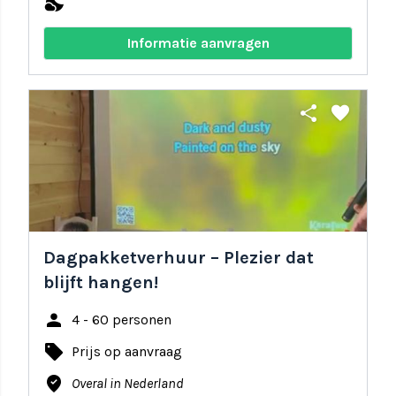
nights_stay
Informatie aanvragen
share
favorite
Dagpakketverhuur – Plezier dat
blijft hangen!
person
4 - 60 personen
local_offer
Prijs op aanvraag
where_to_vote
Overal in Nederland