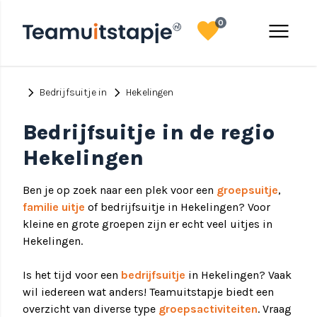
favorite
menu
0
chevron_right
chevron_right
Bedrijfsuitje in
Hekelingen
Bedrijfsuitje in de regio
Hekelingen
Ben je op zoek naar een plek voor een
groepsuitje
,
familie uitje
of bedrijfsuitje in Hekelingen? Voor
kleine en grote groepen zijn er echt veel uitjes in
Hekelingen.
Is het tijd voor een
bedrijfsuitje
in Hekelingen? Vaak
wil iedereen wat anders! Teamuitstapje biedt een
overzicht van diverse type
groepsactiviteiten
. Vraag