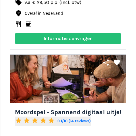
local_offer
v.a. € 29,50 p.p. (incl. btw)
where_to_vote
Overal in Nederland
restaurant
coffee
Informatie aanvragen
share
favorite
Moordspel - Spannend digitaal uitje!
star
star
star
star
star
9.1/10 (14 reviews)