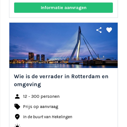
Informatie aanvragen
share
favorite
Wie is de verrader in Rotterdam en
omgeving
person
12 - 300 personen
local_offer
Prijs op aanvraag
where_to_vote
In de buurt van Hekelingen