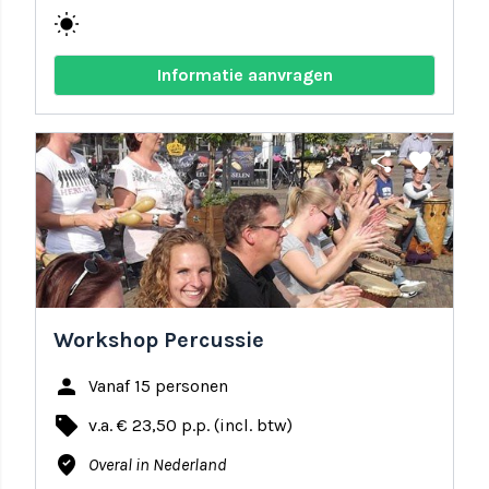
wb_sunny
Informatie aanvragen
share
favorite
Workshop Percussie
person
Vanaf 15 personen
local_offer
v.a. € 23,50 p.p. (incl. btw)
where_to_vote
Overal in Nederland