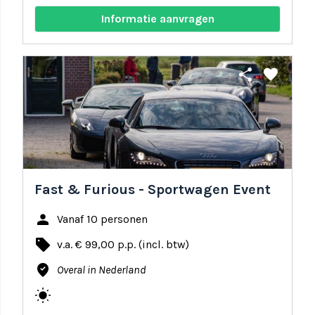
Informatie aanvragen
share
favorite
Fast & Furious - Sportwagen Event
person
Vanaf 10 personen
local_offer
v.a. € 99,00 p.p. (incl. btw)
where_to_vote
Overal in Nederland
wb_sunny