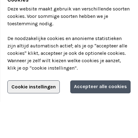
Deze website maakt gebruik van verschillende soorten
cookies. Voor sommige soorten hebben we je
toestemming nodig.
De noodzakelijke cookies en anonieme statistieken
zijn altijd automatisch actief; als je op "accepteer alle
cookies" klikt, accepteer je ook de optionele cookies.
Wanneer je zelf wilt kiezen welke cookies je aanzet,
klik je op “cookie instellingen”.
Adverteren?
Accepteer alle cookies
Cookie instellingen
Filter jouw teamuitstapje!
Adverteerdersopties
Teamuitstapje
> Over Teamuitstapje
> Inspiratie
> Bedrijfsuitje in...