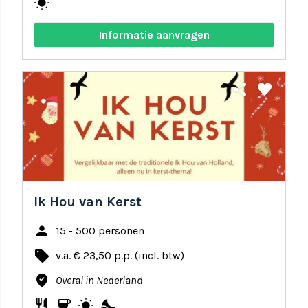
wb_sunny
Informatie aanvragen
share
favorite
Ik Hou van Kerst
person
15 - 500 personen
local_offer
v.a. € 23,50 p.p. (incl. btw)
where_to_vote
Overal in Nederland
restaurant
coffee
wb_sunny
nights_stay