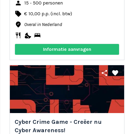
person
15 - 500 personen
local_offer
€ 10,00 p.p. (incl. btw)
where_to_vote
Overal in Nederland
restaurant
nights_stay
bed
Informatie aanvragen
share
favorite
Cyber Crime Game - Creëer nu
Cyber Awareness!