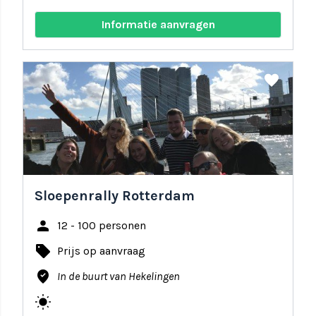
Informatie aanvragen
share
favorite
Sloepenrally Rotterdam
person
12 - 100 personen
local_offer
Prijs op aanvraag
where_to_vote
In de buurt van Hekelingen
wb_sunny