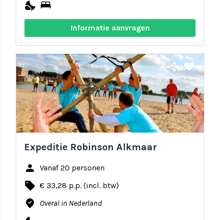
nights_stay
bed
Informatie aanvragen
share
favorite
Expeditie Robinson Alkmaar
person
Vanaf 20 personen
local_offer
€ 33,28 p.p. (incl. btw)
where_to_vote
Overal in Nederland