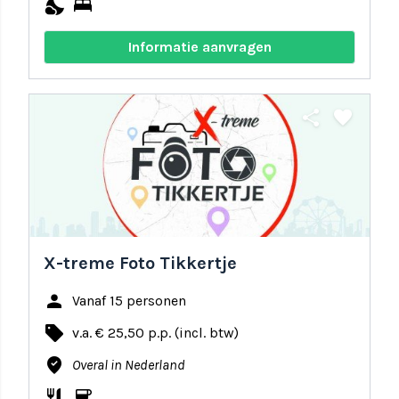
nights_stay
bed
Informatie aanvragen
share
favorite
X-treme Foto Tikkertje
person
Vanaf 15 personen
local_offer
v.a. € 25,50 p.p. (incl. btw)
where_to_vote
Overal in Nederland
restaurant
coffee