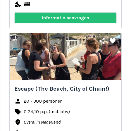
nights_stay
bed
Informatie aanvragen
share
favorite
Escape (The Beach, City of Chain!)
person
20 - 300 personen
local_offer
€ 24,10 p.p. (incl. btw)
where_to_vote
Overal in Nederland