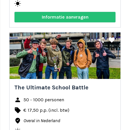
wb_sunny
Informatie aanvragen
share
favorite
The Ultimate School Battle
person
50 - 1000 personen
local_offer
€ 17,50 p.p. (incl. btw)
where_to_vote
Overal in Nederland