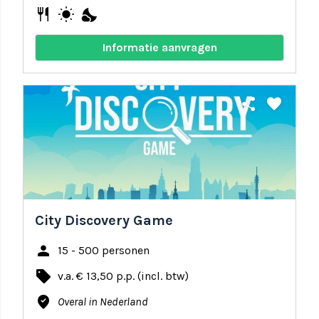
restaurant
wb_sunny
nights_stay
Informatie aanvragen
share
favorite
City Discovery Game
person
15 - 500 personen
local_offer
v.a. € 13,50 p.p. (incl. btw)
where_to_vote
Overal in Nederland