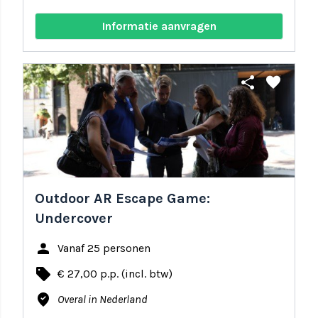
Informatie aanvragen
share
favorite
Outdoor AR Escape Game:
Undercover
person
Vanaf 25 personen
local_offer
€ 27,00 p.p. (incl. btw)
where_to_vote
Overal in Nederland