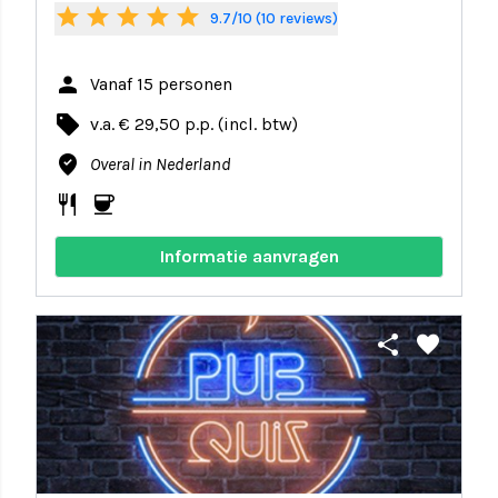
star
star
star
star
star
9.7/10 (10 reviews)
person
Vanaf 15 personen
local_offer
v.a. € 29,50 p.p. (incl. btw)
where_to_vote
Overal in Nederland
restaurant
coffee
Informatie aanvragen
share
favorite