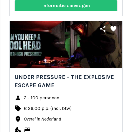
Informatie aanvragen
share
favorite
UNDER PRESSURE - THE EXPLOSIVE
ESCAPE GAME
person
2 - 100 personen
local_offer
€ 26,00 p.p. (incl. btw)
where_to_vote
Overal in Nederland
nights_stay
bed