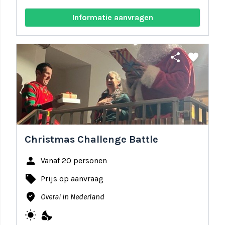
Informatie aanvragen
share
favorite
Christmas Challenge Battle
person
Vanaf 20 personen
local_offer
Prijs op aanvraag
where_to_vote
Overal in Nederland
wb_sunny
nights_stay