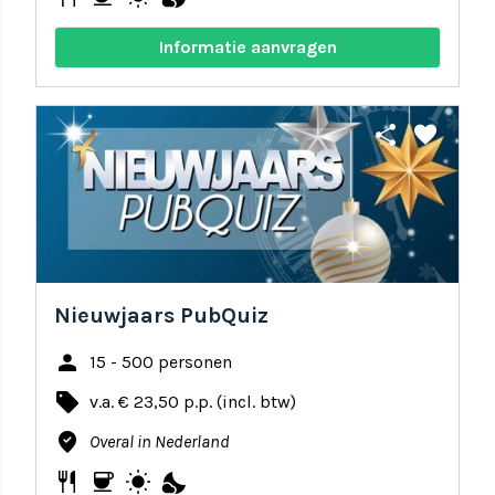
Informatie aanvragen
share
favorite
Nieuwjaars PubQuiz
person
15 - 500 personen
local_offer
v.a. € 23,50 p.p. (incl. btw)
where_to_vote
Overal in Nederland
restaurant
coffee
wb_sunny
nights_stay