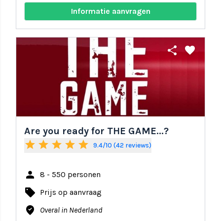
Informatie aanvragen
share
favorite
Are you ready for THE GAME...?
star
star
star
star
star
9.4/10 (42 reviews)
person
8 - 550 personen
local_offer
Prijs op aanvraag
where_to_vote
Overal in Nederland