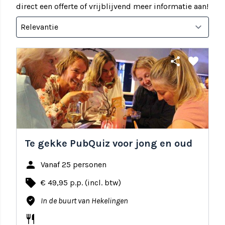
direct een offerte of vrijblijvend meer informatie aan!
share
favorite
Te gekke PubQuiz voor jong en oud
person
Vanaf 25 personen
local_offer
€ 49,95 p.p. (incl. btw)
where_to_vote
In de buurt van Hekelingen
restaurant