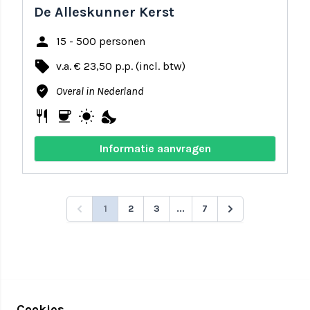
De Alleskunner Kerst
person
15 - 500 personen
local_offer
v.a. € 23,50 p.p. (incl. btw)
where_to_vote
Overal in Nederland
restaurant
coffee
wb_sunny
nights_stay
Informatie aanvragen
1
2
3
...
7
Cookies