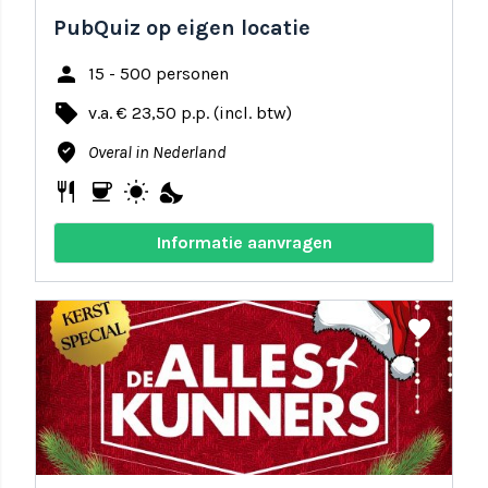
PubQuiz op eigen locatie
person
15 - 500 personen
local_offer
v.a. € 23,50 p.p. (incl. btw)
where_to_vote
Overal in Nederland
restaurant
coffee
wb_sunny
nights_stay
Informatie aanvragen
share
favorite