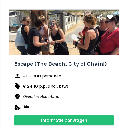
share
favorite
Escape (The Beach, City of Chain!)
person
20 - 300 personen
local_offer
€ 24,10 p.p. (incl. btw)
where_to_vote
Overal in Nederland
nights_stay
bed
Informatie aanvragen