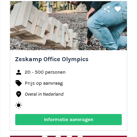
share
favorite
Zeskamp Office Olympics
person
20 - 500 personen
local_offer
Prijs op aanvraag
where_to_vote
Overal in Nederland
wb_sunny
Informatie aanvragen