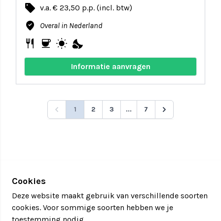
local_offer
v.a. € 23,50 p.p. (incl. btw)
where_to_vote
Overal in Nederland
restaurant
coffee
wb_sunny
nights_stay
Informatie aanvragen
1
2
3
...
7
Cookies
Deze website maakt gebruik van verschillende soorten
cookies. Voor sommige soorten hebben we je
toestemming nodig.