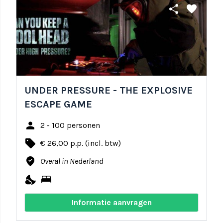
share
favorite
UNDER PRESSURE - THE EXPLOSIVE
ESCAPE GAME
person
2 - 100 personen
local_offer
€ 26,00 p.p. (incl. btw)
where_to_vote
Overal in Nederland
nights_stay
bed
Informatie aanvragen