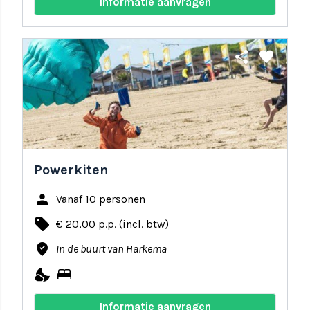
Informatie aanvragen
share
favorite
Powerkiten
person
Vanaf 10 personen
local_offer
€ 20,00 p.p. (incl. btw)
where_to_vote
In de buurt van Harkema
nights_stay
bed
Informatie aanvragen