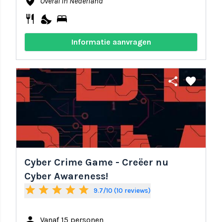
where_to_vote
Overal in Nederland
restaurant
nights_stay
bed
Informatie aanvragen
share
favorite
Cyber Crime Game - Creëer nu
Cyber Awareness!
star
star
star
star
star
9.7/10 (10 reviews)
person
Vanaf 15 personen