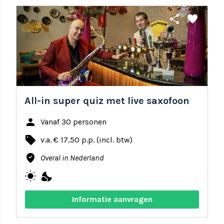
share
favorite
All-in super quiz met live saxofoon
person
Vanaf 30 personen
local_offer
v.a. € 17,50 p.p. (incl. btw)
where_to_vote
Overal in Nederland
wb_sunny
nights_stay
Informatie aanvragen