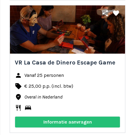
share
favorite
VR La Casa de Dinero Escape Game
person
Vanaf 25 personen
local_offer
€ 25,00 p.p. (incl. btw)
where_to_vote
Overal in Nederland
restaurant
bed
Informatie aanvragen