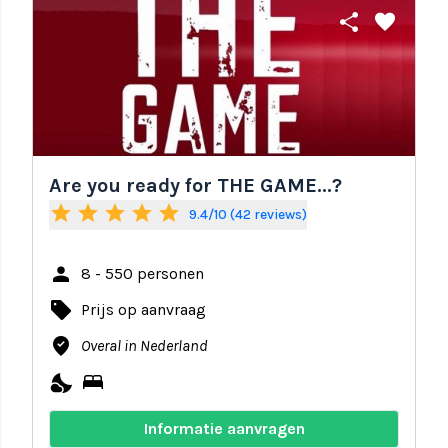
share
favorite
Are you ready for THE GAME...?
star
star
star
star
star
9.4/10 (42 reviews)
person
8 - 550 personen
local_offer
Prijs op aanvraag
where_to_vote
Overal in Nederland
nights_stay
bed
Informatie aanvragen