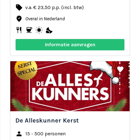
local_offer
v.a. € 23,50 p.p. (incl. btw)
where_to_vote
Overal in Nederland
restaurant
coffee
wb_sunny
nights_stay
Informatie aanvragen
share
favorite
De Alleskunner Kerst
person
15 - 500 personen