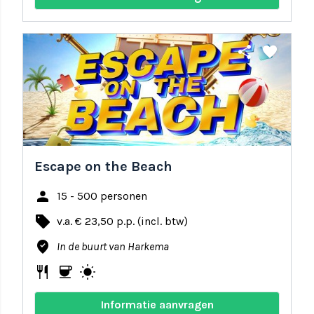
share
favorite
Escape on the Beach
person
15 - 500 personen
local_offer
v.a. € 23,50 p.p. (incl. btw)
where_to_vote
In de buurt van Harkema
restaurant
coffee
wb_sunny
Informatie aanvragen