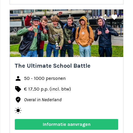
share
favorite
The Ultimate School Battle
person
50 - 1000 personen
local_offer
€ 17,50 p.p. (incl. btw)
where_to_vote
Overal in Nederland
wb_sunny
Informatie aanvragen