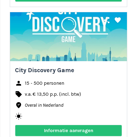
share
favorite
City Discovery Game
person
15 - 500 personen
local_offer
v.a. € 13,50 p.p. (incl. btw)
where_to_vote
Overal in Nederland
wb_sunny
Informatie aanvragen