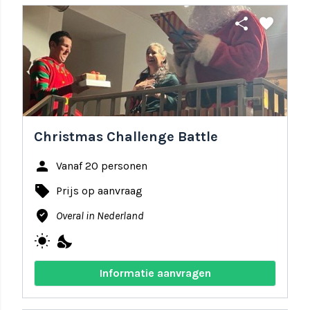
share
favorite
Christmas Challenge Battle
person
Vanaf 20 personen
local_offer
Prijs op aanvraag
where_to_vote
Overal in Nederland
wb_sunny
nights_stay
Informatie aanvragen