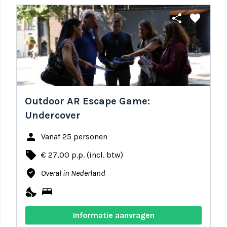
share
favorite
Outdoor AR Escape Game:
Undercover
person
Vanaf 25 personen
local_offer
€ 27,00 p.p. (incl. btw)
where_to_vote
Overal in Nederland
nights_stay
bed
Informatie aanvragen