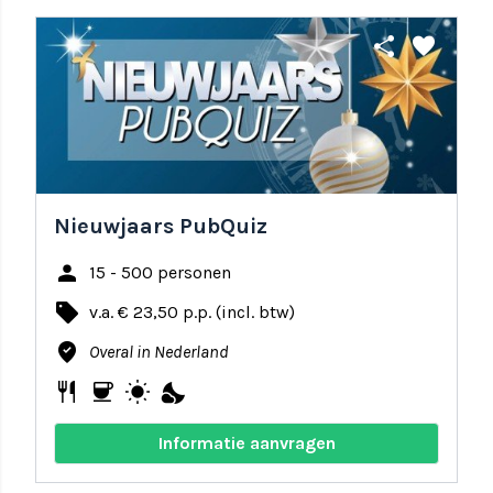
share
favorite
Nieuwjaars PubQuiz
person
15 - 500 personen
local_offer
v.a. € 23,50 p.p. (incl. btw)
where_to_vote
Overal in Nederland
restaurant
coffee
wb_sunny
nights_stay
Informatie aanvragen