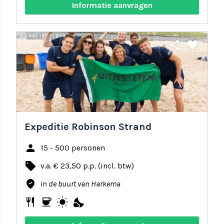
Informatie aanvragen
share
favorite
Expeditie Robinson Strand
person
15 - 500 personen
local_offer
v.a. € 23,50 p.p. (incl. btw)
where_to_vote
In de buurt van Harkema
restaurant
coffee
wb_sunny
nights_stay