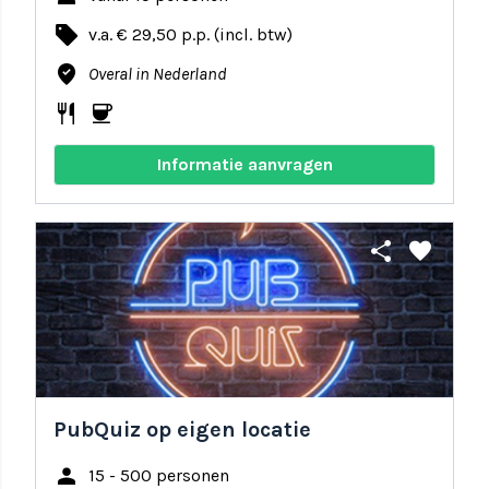
local_offer
v.a. € 29,50 p.p. (incl. btw)
where_to_vote
Overal in Nederland
restaurant
coffee
Informatie aanvragen
share
favorite
PubQuiz op eigen locatie
person
15 - 500 personen