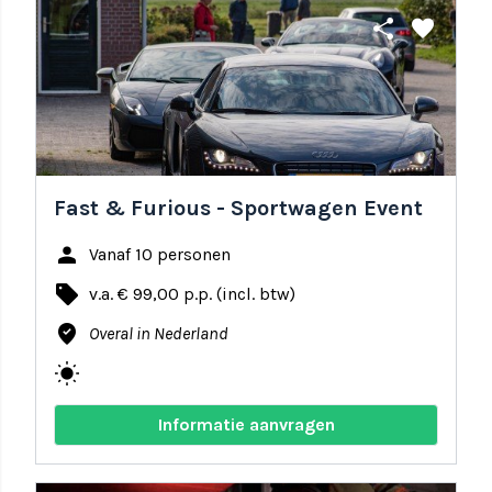
share
favorite
Fast & Furious - Sportwagen Event
person
Vanaf 10 personen
local_offer
v.a. € 99,00 p.p. (incl. btw)
where_to_vote
Overal in Nederland
wb_sunny
Informatie aanvragen