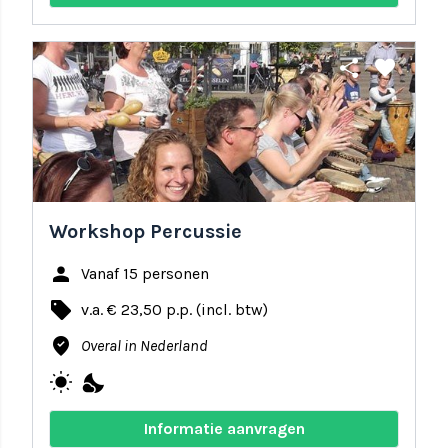
share
favorite
Workshop Percussie
person
Vanaf 15 personen
local_offer
v.a. € 23,50 p.p. (incl. btw)
where_to_vote
Overal in Nederland
wb_sunny
nights_stay
Informatie aanvragen