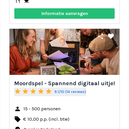
restaurant
coffee
Informatie aanvragen
share
favorite
Moordspel - Spannend digitaal uitje!
star
star
star
star
star
9.1/10 (14 reviews)
person
15 - 500 personen
local_offer
€ 10,00 p.p. (incl. btw)