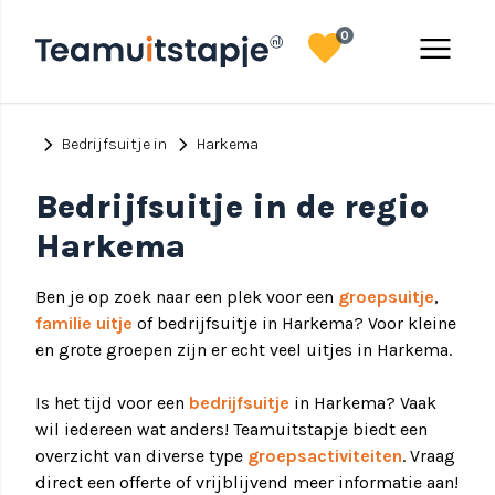
favorite
menu
0
chevron_right
chevron_right
Bedrijfsuitje in
Harkema
Bedrijfsuitje in de regio
Harkema
Ben je op zoek naar een plek voor een
groepsuitje
,
familie uitje
of bedrijfsuitje in Harkema? Voor kleine
en grote groepen zijn er echt veel uitjes in Harkema.
Is het tijd voor een
bedrijfsuitje
in Harkema? Vaak
wil iedereen wat anders! Teamuitstapje biedt een
overzicht van diverse type
groepsactiviteiten
. Vraag
direct een offerte of vrijblijvend meer informatie aan!