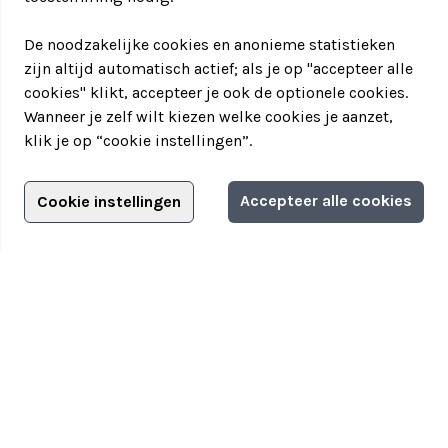
De noodzakelijke cookies en anonieme statistieken
zijn altijd automatisch actief; als je op "accepteer alle
cookies" klikt, accepteer je ook de optionele cookies.
Wanneer je zelf wilt kiezen welke cookies je aanzet,
klik je op “cookie instellingen”.
Adverteren?
Accepteer alle cookies
Cookie instellingen
Filter jouw teamuitstapje!
Adverteerdersopties
Teamuitstapje
> Over Teamuitstapje
> Inspiratie
> Bedrijfsuitje in...
Disclaimer
|
Privacyverklaring