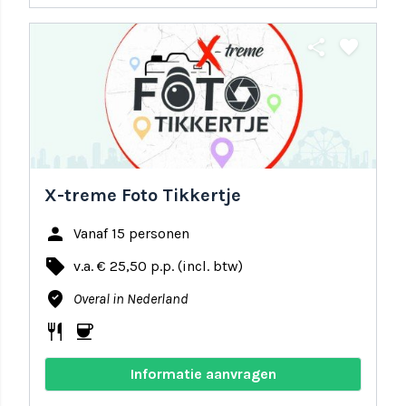
share
favorite
X-treme Foto Tikkertje
person
Vanaf 15 personen
local_offer
v.a. € 25,50 p.p. (incl. btw)
where_to_vote
Overal in Nederland
restaurant
coffee
Informatie aanvragen