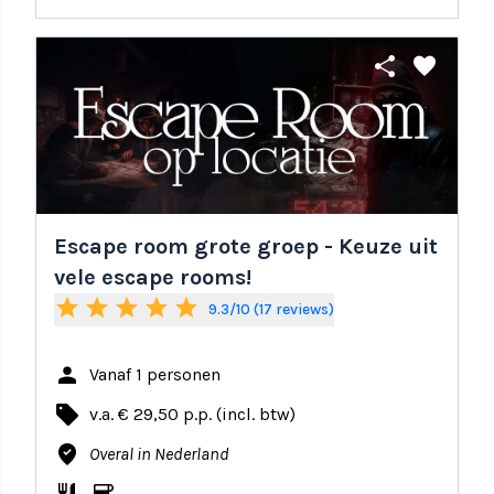
share
favorite
Escape room grote groep - Keuze uit
vele escape rooms!
star
star
star
star
star
9.3/10 (17 reviews)
person
Vanaf 1 personen
local_offer
v.a. € 29,50 p.p. (incl. btw)
where_to_vote
Overal in Nederland