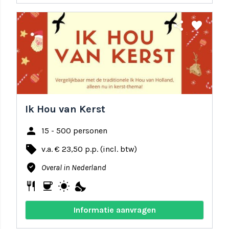
share
favorite
Ik Hou van Kerst
person
15 - 500 personen
local_offer
v.a. € 23,50 p.p. (incl. btw)
where_to_vote
Overal in Nederland
restaurant
coffee
wb_sunny
nights_stay
Informatie aanvragen