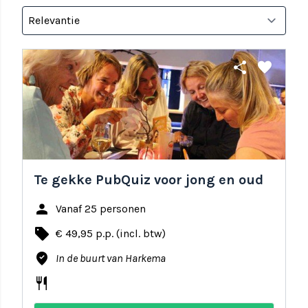
share
favorite
Te gekke PubQuiz voor jong en oud
person
Vanaf 25 personen
local_offer
€ 49,95 p.p. (incl. btw)
where_to_vote
In de buurt van Harkema
restaurant