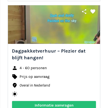
share
favorite
Dagpakketverhuur – Plezier dat
blijft hangen!
person
4 - 60 personen
local_offer
Prijs op aanvraag
where_to_vote
Overal in Nederland
wb_sunny
Informatie aanvragen