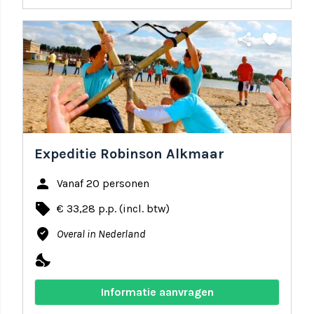
share
favorite
Expeditie Robinson Alkmaar
person
Vanaf 20 personen
local_offer
€ 33,28 p.p. (incl. btw)
where_to_vote
Overal in Nederland
nights_stay
Informatie aanvragen