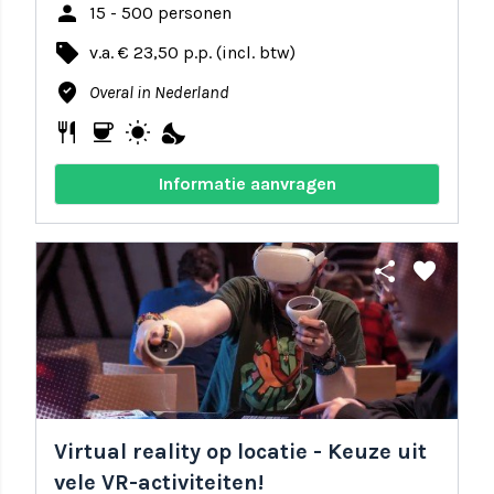
person
15 - 500 personen
local_offer
v.a. € 23,50 p.p. (incl. btw)
where_to_vote
Overal in Nederland
restaurant
coffee
wb_sunny
nights_stay
Informatie aanvragen
share
favorite
Virtual reality op locatie - Keuze uit
vele VR-activiteiten!