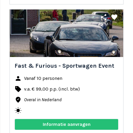
share
favorite
Fast & Furious - Sportwagen Event
person
Vanaf 10 personen
local_offer
v.a. € 99,00 p.p. (incl. btw)
where_to_vote
Overal in Nederland
wb_sunny
Informatie aanvragen