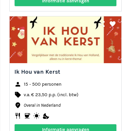
Informatie aanvragen
share
favorite
Ik Hou van Kerst
person
15 - 500 personen
local_offer
v.a. € 23,50 p.p. (incl. btw)
where_to_vote
Overal in Nederland
restaurant
coffee
wb_sunny
nights_stay
Informatie aanvragen