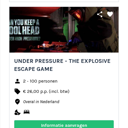
share
favorite
UNDER PRESSURE - THE EXPLOSIVE
ESCAPE GAME
person
2 - 100 personen
local_offer
€ 26,00 p.p. (incl. btw)
where_to_vote
Overal in Nederland
nights_stay
bed
Informatie aanvragen