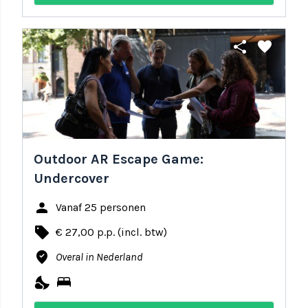
share
favorite
Outdoor AR Escape Game:
Undercover
person
Vanaf 25 personen
local_offer
€ 27,00 p.p. (incl. btw)
where_to_vote
Overal in Nederland
nights_stay
bed