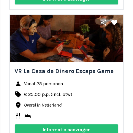
share
favorite
VR La Casa de Dinero Escape Game
person
Vanaf 25 personen
local_offer
€ 25,00 p.p. (incl. btw)
where_to_vote
Overal in Nederland
restaurant
bed
Informatie aanvragen