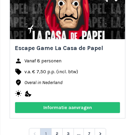
Escape Game La Casa de Papel
person
Vanaf 8 personen
local_offer
v.a. € 7,50 p.p. (incl. btw)
where_to_vote
Overal in Nederland
wb_sunny
nights_stay
Informatie aanvragen
1
2
3
...
7