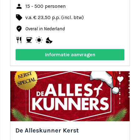
person
15 - 500 personen
local_offer
v.a. € 23,50 p.p. (incl. btw)
where_to_vote
Overal in Nederland
restaurant
coffee
wb_sunny
nights_stay
Informatie aanvragen
share
favorite
De Alleskunner Kerst