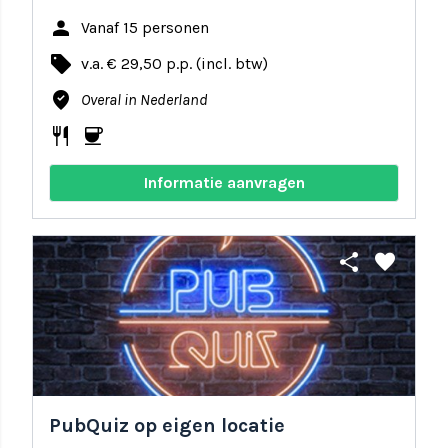
person
Vanaf 15 personen
local_offer
v.a. € 29,50 p.p. (incl. btw)
where_to_vote
Overal in Nederland
restaurant
coffee
Informatie aanvragen
share
favorite
PubQuiz op eigen locatie