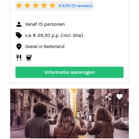
star
star
star
star
star
9.5/10 (11 reviews)
person
Vanaf 15 personen
local_offer
v.a. € 29,50 p.p. (incl. btw)
where_to_vote
Overal in Nederland
restaurant
coffee
Informatie aanvragen
share
favorite