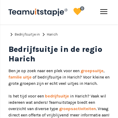
favorite
menu
0
chevron_right
chevron_right
Bedrijfsuitje in
Harich
Bedrijfsuitje in de regio
Harich
Ben je op zoek naar een plek voor een
groepsuitje
,
familie uitje
of bedrijfsuitje in Harich? Voor kleine en
grote groepen zijn er echt veel uitjes in Harich.
Is het tijd voor een
bedrijfsuitje
in Harich? Vaak wil
iedereen wat anders! Teamuitstapje biedt een
overzicht van diverse type
groepsactiviteiten
. Vraag
direct een offerte of vrijblijvend meer informatie aan!