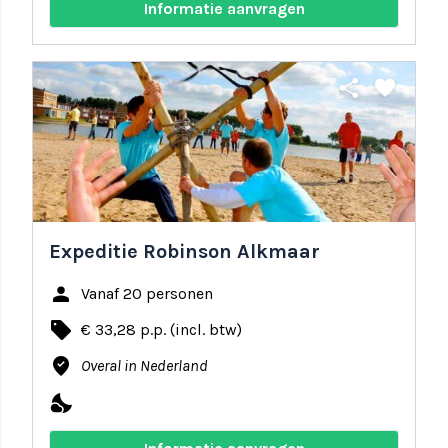
Informatie aanvragen
share
favorite
Expeditie Robinson Alkmaar
person
Vanaf 20 personen
local_offer
€ 33,28 p.p. (incl. btw)
where_to_vote
Overal in Nederland
nights_stay