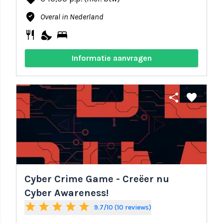
where_to_vote
Overal in Nederland
restaurant
nights_stay
bed
Informatie aanvragen
share
favorite
Cyber Crime Game - Creëer nu
Cyber Awareness!
star
star
star
star
star
9.7/10 (10 reviews)