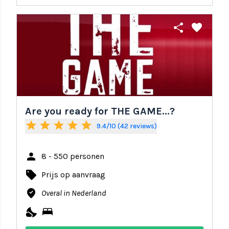
share
favorite
Are you ready for THE GAME...?
star
star
star
star
star
9.4/10 (42 reviews)
person
8 - 550 personen
local_offer
Prijs op aanvraag
where_to_vote
Overal in Nederland
nights_stay
bed