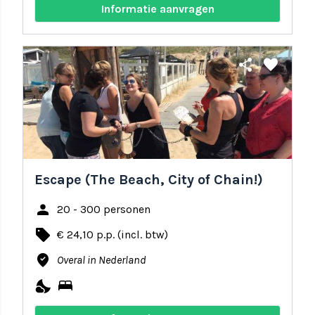
Informatie aanvragen
share
favorite
Escape (The Beach, City of Chain!)
person
20 - 300 personen
local_offer
€ 24,10 p.p. (incl. btw)
where_to_vote
Overal in Nederland
nights_stay
bed