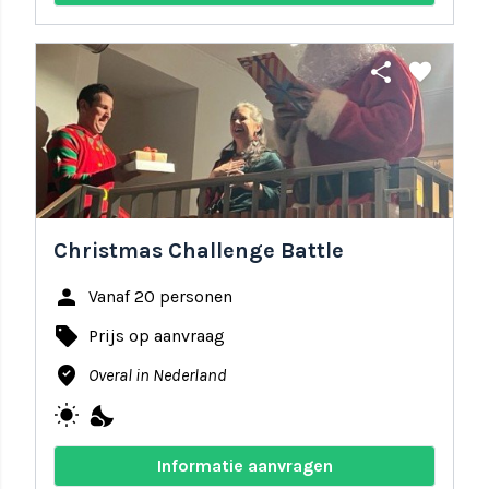
share
favorite
Christmas Challenge Battle
person
Vanaf 20 personen
local_offer
Prijs op aanvraag
where_to_vote
Overal in Nederland
wb_sunny
nights_stay
Informatie aanvragen