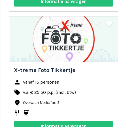
Informatie aanvragen
share
favorite
X-treme Foto Tikkertje
person
Vanaf 15 personen
local_offer
v.a. € 25,50 p.p. (incl. btw)
where_to_vote
Overal in Nederland
restaurant
coffee
Informatie aanvragen