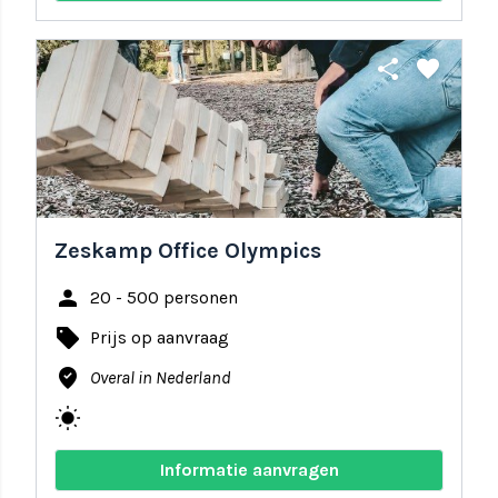
share
favorite
Zeskamp Office Olympics
person
20 - 500 personen
local_offer
Prijs op aanvraag
where_to_vote
Overal in Nederland
wb_sunny
Informatie aanvragen