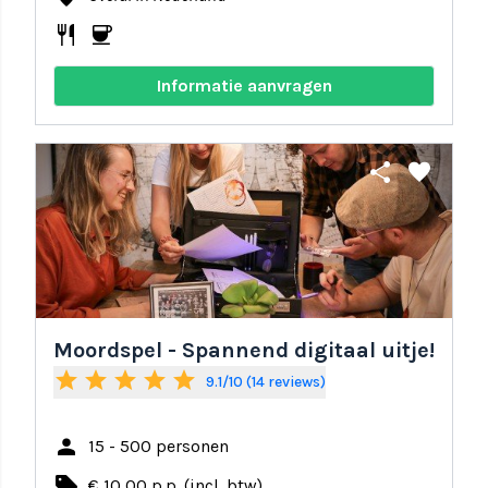
restaurant
coffee
Informatie aanvragen
share
favorite
Moordspel - Spannend digitaal uitje!
star
star
star
star
star
9.1/10 (14 reviews)
person
15 - 500 personen
local_offer
€ 10,00 p.p. (incl. btw)