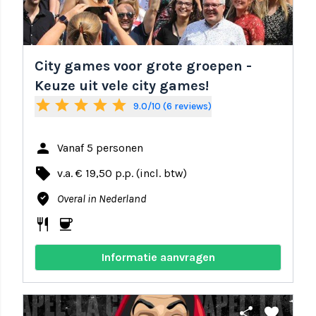
City games voor grote groepen -
Keuze uit vele city games!
star
star
star
star
star
9.0/10 (6 reviews)
person
Vanaf 5 personen
local_offer
v.a. € 19,50 p.p. (incl. btw)
where_to_vote
Overal in Nederland
restaurant
coffee
Informatie aanvragen
share
favorite