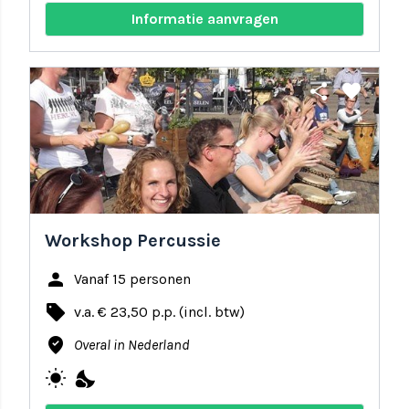
Informatie aanvragen
share
favorite
Workshop Percussie
person
Vanaf 15 personen
local_offer
v.a. € 23,50 p.p. (incl. btw)
where_to_vote
Overal in Nederland
wb_sunny
nights_stay