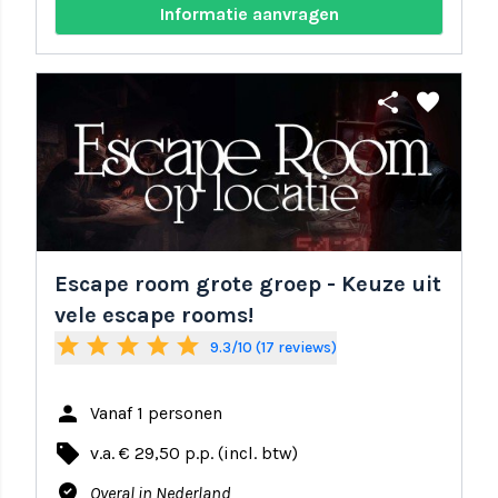
Informatie aanvragen
share
favorite
Escape room grote groep - Keuze uit
vele escape rooms!
star
star
star
star
star
9.3/10 (17 reviews)
person
Vanaf 1 personen
local_offer
v.a. € 29,50 p.p. (incl. btw)
where_to_vote
Overal in Nederland