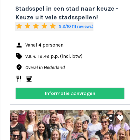
Stadsspel in een stad naar keuze -
Keuze uit vele stadsspellen!
star
star
star
star
star
9.2/10 (11 reviews)
person
Vanaf 4 personen
local_offer
v.a. € 19,49 p.p. (incl. btw)
where_to_vote
Overal in Nederland
restaurant
coffee
Informatie aanvragen
share
favorite