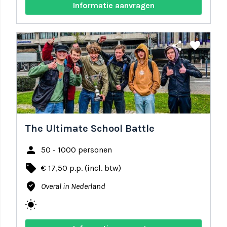
Informatie aanvragen
share
favorite
The Ultimate School Battle
person
50 - 1000 personen
local_offer
€ 17,50 p.p. (incl. btw)
where_to_vote
Overal in Nederland
wb_sunny