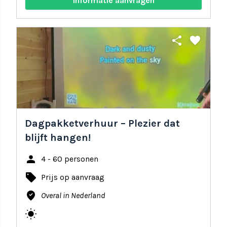
Informatie aanvragen
share
favorite
Dagpakketverhuur – Plezier dat
blijft hangen!
person
4 - 60 personen
local_offer
Prijs op aanvraag
where_to_vote
Overal in Nederland
wb_sunny