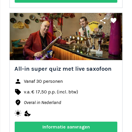
share
favorite
All-in super quiz met live saxofoon
person
Vanaf 30 personen
local_offer
v.a. € 17,50 p.p. (incl. btw)
where_to_vote
Overal in Nederland
wb_sunny
nights_stay
Informatie aanvragen