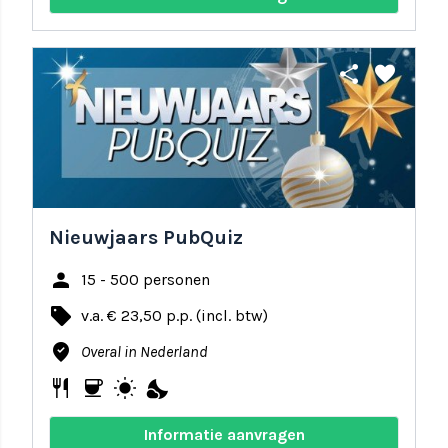
share
favorite
Nieuwjaars PubQuiz
person
15 - 500 personen
local_offer
v.a. € 23,50 p.p. (incl. btw)
where_to_vote
Overal in Nederland
restaurant
coffee
wb_sunny
nights_stay
Informatie aanvragen