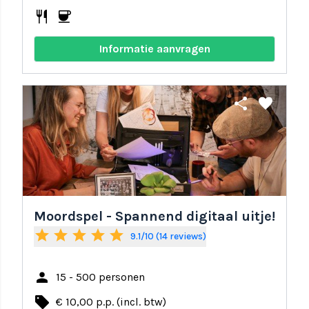
restaurant
coffee
Informatie aanvragen
share
favorite
Moordspel - Spannend digitaal uitje!
star
star
star
star
star
9.1/10 (14 reviews)
person
15 - 500 personen
local_offer
€ 10,00 p.p. (incl. btw)