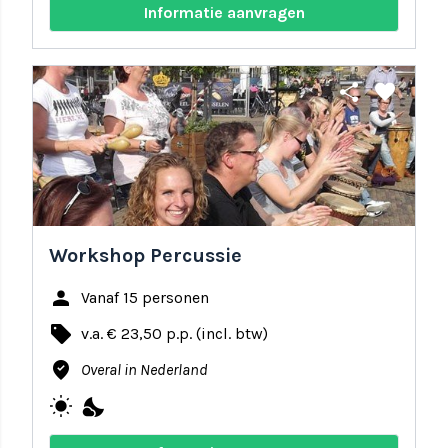
Informatie aanvragen
share
favorite
Workshop Percussie
person
Vanaf 15 personen
local_offer
v.a. € 23,50 p.p. (incl. btw)
where_to_vote
Overal in Nederland
wb_sunny
nights_stay