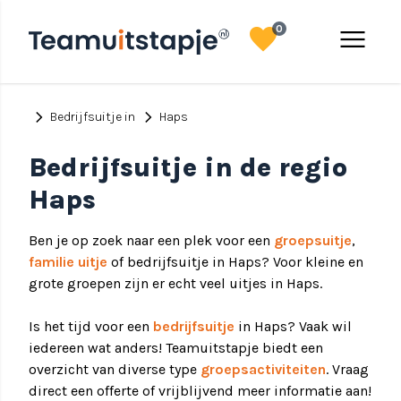
favorite
menu
0
chevron_right
chevron_right
Bedrijfsuitje in
Haps
Bedrijfsuitje in de regio
Haps
Ben je op zoek naar een plek voor een
groepsuitje
,
familie uitje
of bedrijfsuitje in Haps? Voor kleine en
grote groepen zijn er echt veel uitjes in Haps.
Is het tijd voor een
bedrijfsuitje
in Haps? Vaak wil
iedereen wat anders! Teamuitstapje biedt een
overzicht van diverse type
groepsactiviteiten
. Vraag
direct een offerte of vrijblijvend meer informatie aan!