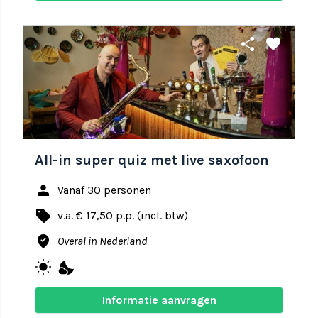
share
favorite
All-in super quiz met live saxofoon
person
Vanaf 30 personen
local_offer
v.a. € 17,50 p.p. (incl. btw)
where_to_vote
Overal in Nederland
wb_sunny
nights_stay
Informatie aanvragen