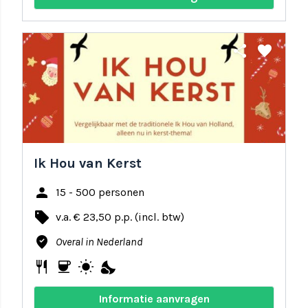
share
favorite
Ik Hou van Kerst
person
15 - 500 personen
local_offer
v.a. € 23,50 p.p. (incl. btw)
where_to_vote
Overal in Nederland
restaurant
coffee
wb_sunny
nights_stay
Informatie aanvragen