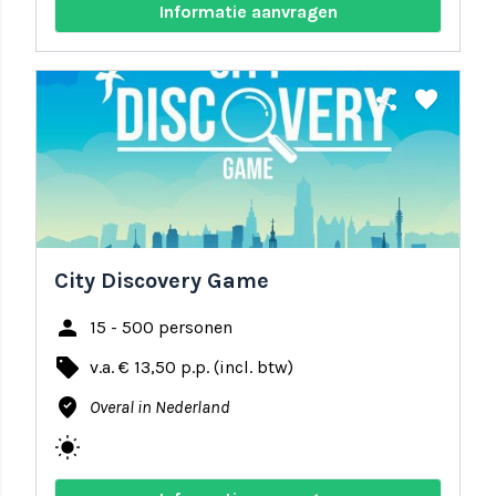
Informatie aanvragen
share
favorite
City Discovery Game
person
15 - 500 personen
local_offer
v.a. € 13,50 p.p. (incl. btw)
where_to_vote
Overal in Nederland
wb_sunny