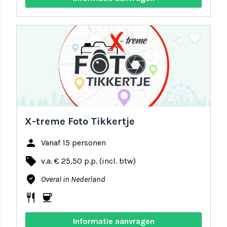
share
favorite
X-treme Foto Tikkertje
person
Vanaf 15 personen
local_offer
v.a. € 25,50 p.p. (incl. btw)
where_to_vote
Overal in Nederland
restaurant
coffee
Informatie aanvragen