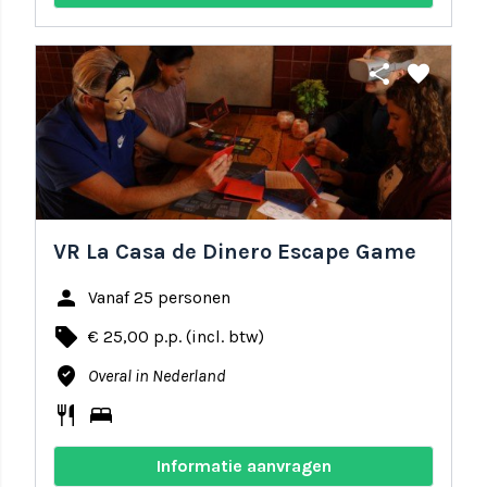
share
favorite
VR La Casa de Dinero Escape Game
person
Vanaf 25 personen
local_offer
€ 25,00 p.p. (incl. btw)
where_to_vote
Overal in Nederland
restaurant
bed
Informatie aanvragen