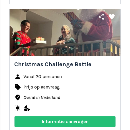
share
favorite
Christmas Challenge Battle
person
Vanaf 20 personen
local_offer
Prijs op aanvraag
where_to_vote
Overal in Nederland
wb_sunny
nights_stay
Informatie aanvragen