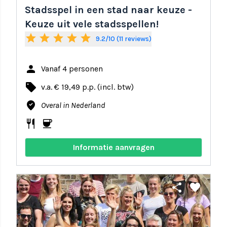
Stadsspel in een stad naar keuze -
Keuze uit vele stadsspellen!
star
star
star
star
star
9.2/10 (11 reviews)
person
Vanaf 4 personen
local_offer
v.a. € 19,49 p.p. (incl. btw)
where_to_vote
Overal in Nederland
restaurant
coffee
Informatie aanvragen
share
favorite