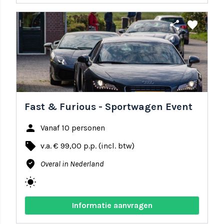
share
favorite
Fast & Furious - Sportwagen Event
person
Vanaf 10 personen
local_offer
v.a. € 99,00 p.p. (incl. btw)
where_to_vote
Overal in Nederland
wb_sunny
Informatie aanvragen