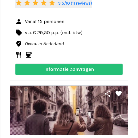
star
star
star
star
star
9.5/10 (11 reviews)
person
Vanaf 15 personen
local_offer
v.a. € 29,50 p.p. (incl. btw)
where_to_vote
Overal in Nederland
restaurant
coffee
Informatie aanvragen
share
favorite