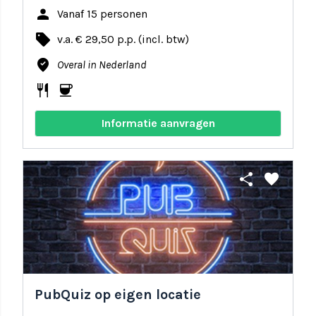
person
Vanaf 15 personen
local_offer
v.a. € 29,50 p.p. (incl. btw)
where_to_vote
Overal in Nederland
restaurant
coffee
Informatie aanvragen
share
favorite
PubQuiz op eigen locatie