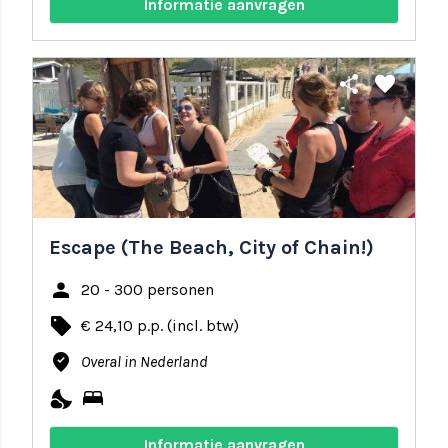
Informatie aanvragen
share
favorite
Escape (The Beach, City of Chain!)
person
20 - 300 personen
local_offer
€ 24,10 p.p. (incl. btw)
where_to_vote
Overal in Nederland
nights_stay
bed
Informatie aanvragen