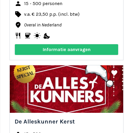
person
15 - 500 personen
local_offer
v.a. € 23,50 p.p. (incl. btw)
where_to_vote
Overal in Nederland
restaurant
coffee
wb_sunny
nights_stay
Informatie aanvragen
share
favorite
De Alleskunner Kerst