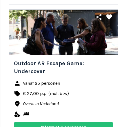
share
favorite
Outdoor AR Escape Game:
Undercover
person
Vanaf 25 personen
local_offer
€ 27,00 p.p. (incl. btw)
where_to_vote
Overal in Nederland
nights_stay
bed