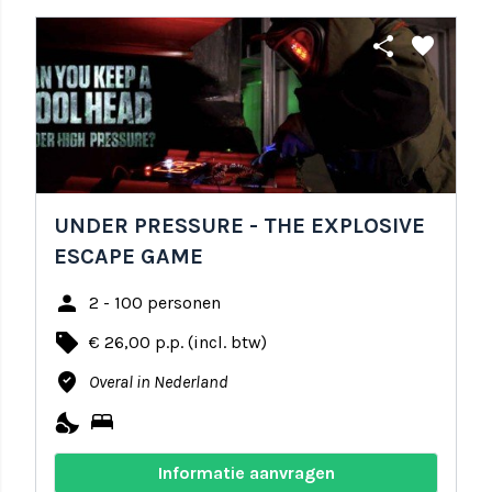
share
favorite
UNDER PRESSURE - THE EXPLOSIVE
ESCAPE GAME
person
2 - 100 personen
local_offer
€ 26,00 p.p. (incl. btw)
where_to_vote
Overal in Nederland
nights_stay
bed
Informatie aanvragen