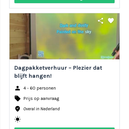
share
favorite
Dagpakketverhuur – Plezier dat
blijft hangen!
person
4 - 60 personen
local_offer
Prijs op aanvraag
where_to_vote
Overal in Nederland
wb_sunny