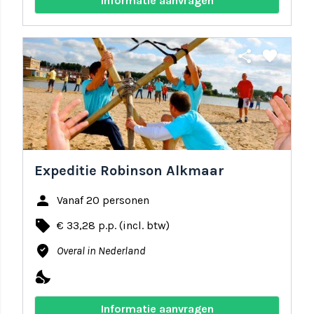
Informatie aanvragen
share
favorite
Expeditie Robinson Alkmaar
person
Vanaf 20 personen
local_offer
€ 33,28 p.p. (incl. btw)
where_to_vote
Overal in Nederland
nights_stay
Informatie aanvragen