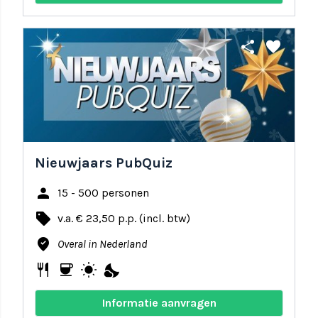
share
favorite
Nieuwjaars PubQuiz
person
15 - 500 personen
local_offer
v.a. € 23,50 p.p. (incl. btw)
where_to_vote
Overal in Nederland
restaurant
coffee
wb_sunny
nights_stay
Informatie aanvragen