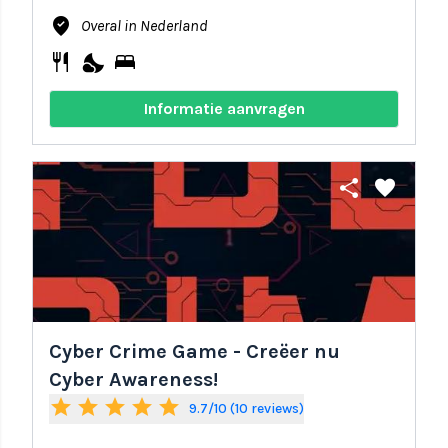
where_to_vote
Overal in Nederland
restaurant
nights_stay
bed
Informatie aanvragen
share
favorite
Cyber Crime Game - Creëer nu
Cyber Awareness!
star
star
star
star
star
9.7/10 (10 reviews)