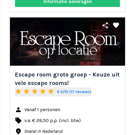
Informatie aanvragen
share
favorite
Escape room grote groep - Keuze uit
vele escape rooms!
star
star
star
star
star
9.3/10 (17 reviews)
person
Vanaf 1 personen
local_offer
v.a. € 29,50 p.p. (incl. btw)
where_to_vote
Overal in Nederland