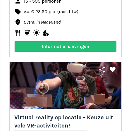
person
15 - 500 personen
local_offer
v.a. € 23,50 p.p. (incl. btw)
where_to_vote
Overal in Nederland
restaurant
coffee
wb_sunny
nights_stay
Informatie aanvragen
share
favorite
Virtual reality op locatie - Keuze uit
vele VR-activiteiten!