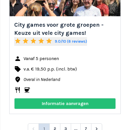
City games voor grote groepen -
Keuze uit vele city games!
star
star
star
star
star
9.0/10 (6 reviews)
person
Vanaf 5 personen
local_offer
v.a. € 19,50 p.p. (incl. btw)
where_to_vote
Overal in Nederland
restaurant
coffee
Informatie aanvragen
1
2
3
...
7