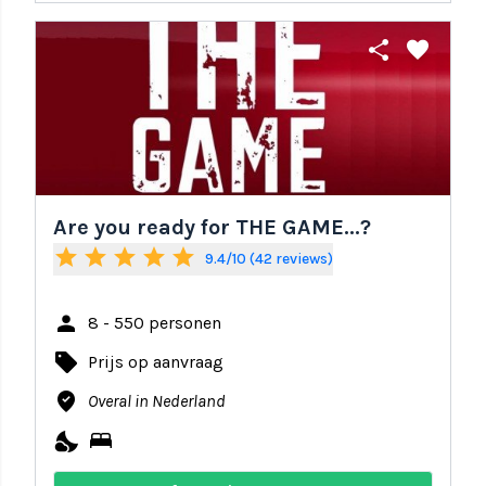
share
favorite
Are you ready for THE GAME...?
star
star
star
star
star
9.4/10 (42 reviews)
person
8 - 550 personen
local_offer
Prijs op aanvraag
where_to_vote
Overal in Nederland
nights_stay
bed