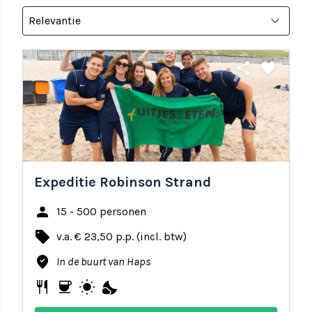
share
favorite
Expeditie Robinson Strand
person
15 - 500 personen
local_offer
v.a. € 23,50 p.p. (incl. btw)
where_to_vote
In de buurt van Haps
restaurant
coffee
wb_sunny
nights_stay