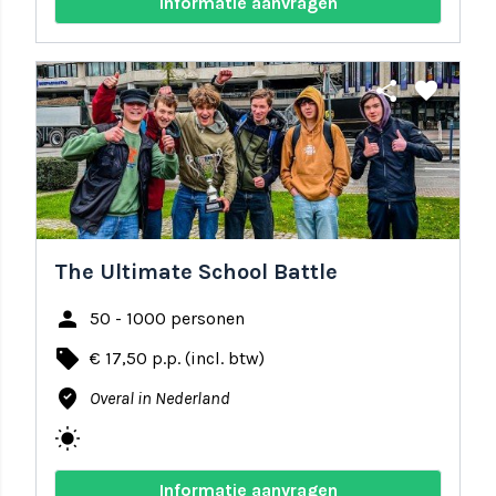
Informatie aanvragen
share
favorite
The Ultimate School Battle
person
50 - 1000 personen
local_offer
€ 17,50 p.p. (incl. btw)
where_to_vote
Overal in Nederland
wb_sunny
Informatie aanvragen