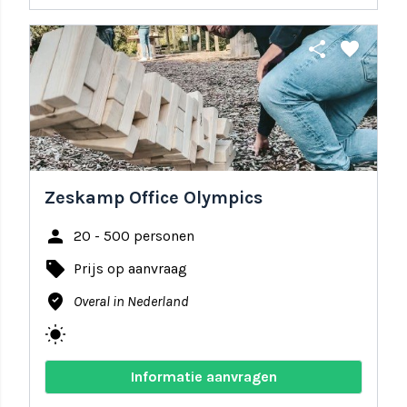
share
favorite
Zeskamp Office Olympics
person
20 - 500 personen
local_offer
Prijs op aanvraag
where_to_vote
Overal in Nederland
wb_sunny
Informatie aanvragen