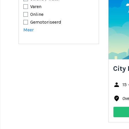
Varen
Online
Gemotoriseerd
Meer
City
person
15 
where_to_vote
Ove