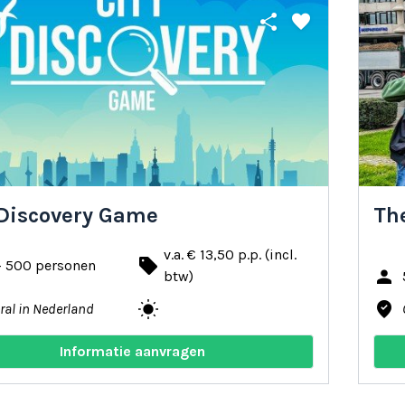
share
favorite
 Discovery Game
The
v.a. € 13,50 p.p. (incl.
local_offer
- 500 personen
person
btw)
wb_sunny
where_to_vote
ral in Nederland
Informatie aanvragen