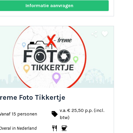
Informatie aanvragen
share
favorite
reme Foto Tikkertje
v.a. € 25,50 p.p. (incl.
local_offer
Vanaf 15 personen
btw)
restaurant
coffee
Overal in Nederland