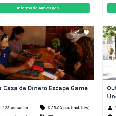
Informatie aanvragen
share
favorite
a Casa de Dinero Escape Game
Ou
Un
local_offer
person
naf 25 personen
€ 25,00 p.p. (incl. btw)