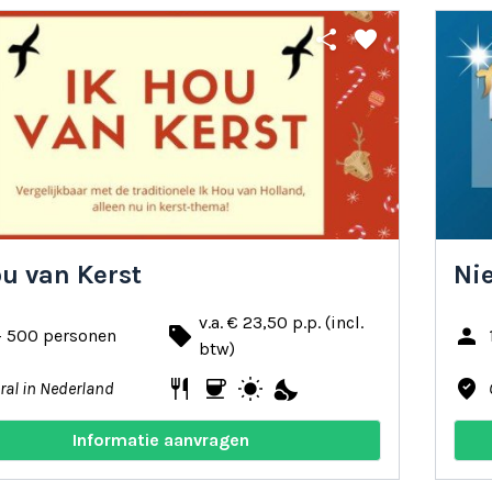
share
favorite
ou van Kerst
Ni
v.a. € 23,50 p.p. (incl.
local_offer
person
- 500 personen
btw)
restaurant
coffee
wb_sunny
nights_stay
where_to_vote
ral in Nederland
Informatie aanvragen