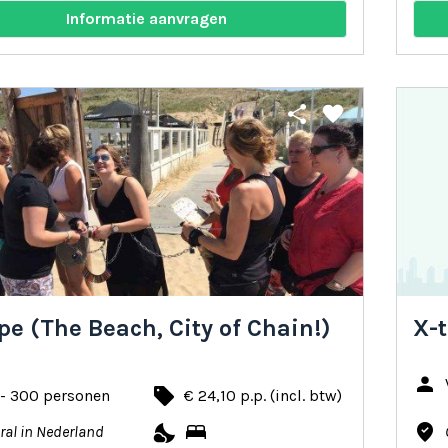
Informatie aanvragen
share
favorite
pe (The Beach, City of Chain!)
X-t
person
local_offer
 - 300 personen
€ 24,10 p.p. (incl. btw)
nights_stay
bed
where_to_vote
ral in Nederland