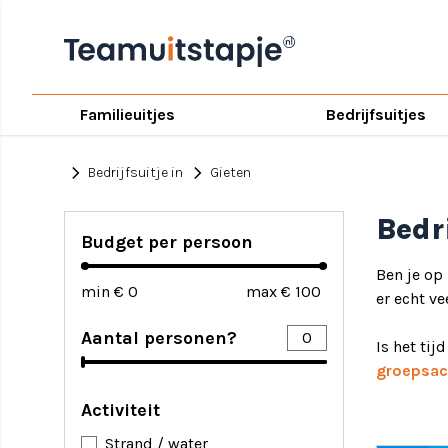
Familieuitjes
Bedrijfsuitjes
chevron_right
chevron_right
Bedrijfsuitje in
Gieten
Bedr
Budget per persoon
Ben je op
min €
max €
er echt ve
Aantal personen?
Is het tij
groepsact
Activiteit
Strand / water