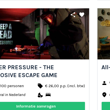
share
favorite
R PRESSURE - THE
All
LOSIVE ESCAPE GAME
person
local_offer
 100 personen
€ 26,00 p.p. (incl. btw)
nights_stay
bed
where_to_vote
ral in Nederland
Informatie aanvragen