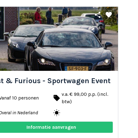
share
favorite
st & Furious - Sportwagen Event
v.a. € 99,00 p.p. (incl.
local_offer
Vanaf 10 personen
btw)
wb_sunny
Overal in Nederland
Informatie aanvragen