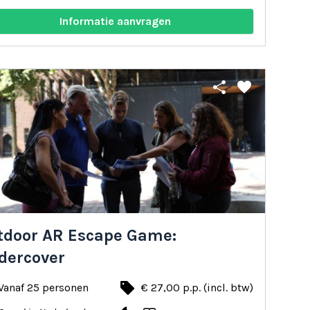
Informatie aanvragen
share
favorite
tdoor AR Escape Game:
dercover
local_offer
Vanaf 25 personen
€ 27,00 p.p. (incl. btw)