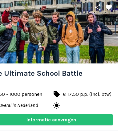
share
favorite
 Ultimate School Battle
local_offer
50 - 1000 personen
€ 17,50 p.p. (incl. btw)
wb_sunny
Overal in Nederland
Informatie aanvragen