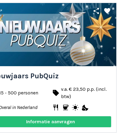
share
favorite
euwjaars PubQuiz
v.a. € 23,50 p.p. (incl.
local_offer
15 - 500 personen
btw)
restaurant
coffee
wb_sunny
nights_stay
Overal in Nederland
Informatie aanvragen