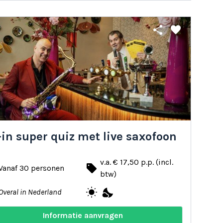
share
favorite
-in super quiz met live saxofoon
v.a. € 17,50 p.p. (incl.
local_offer
Vanaf 30 personen
btw)
wb_sunny
nights_stay
Overal in Nederland
Informatie aanvragen