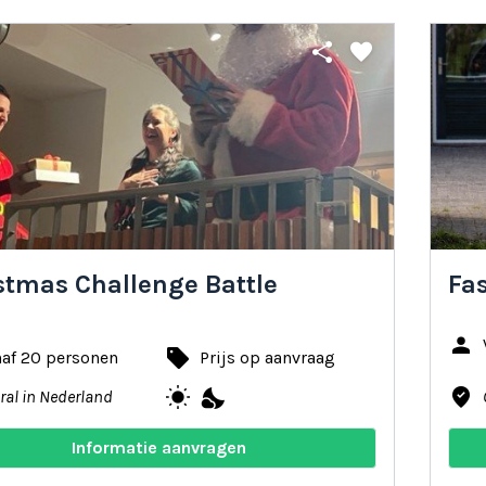
share
favorite
stmas Challenge Battle
Fa
person
local_offer
naf 20 personen
Prijs op aanvraag
wb_sunny
nights_stay
where_to_vote
ral in Nederland
Informatie aanvragen