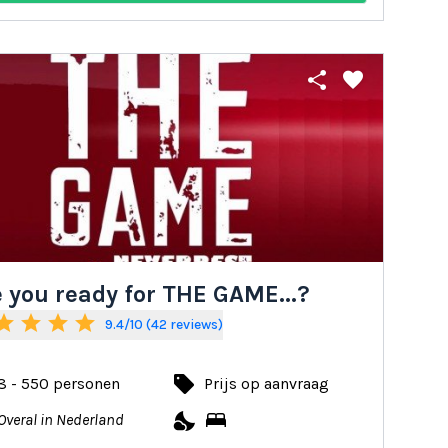
share
favorite
 you ready for THE GAME...?
tar
star
star
star
9.4/10 (42 reviews)
local_offer
8 - 550 personen
Prijs op aanvraag
nights_stay
bed
Overal in Nederland