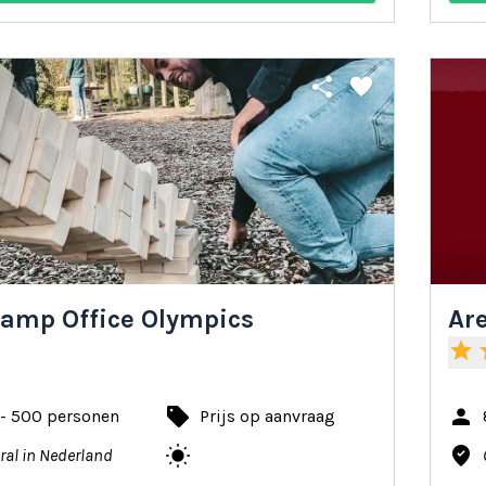
share
favorite
amp Office Olympics
Are
star
s
local_offer
person
 - 500 personen
Prijs op aanvraag
wb_sunny
where_to_vote
ral in Nederland