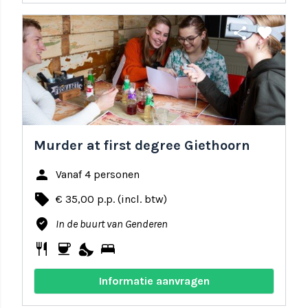
share
favorite
Murder at first degree Giethoorn
person
Vanaf 4 personen
local_offer
€ 35,00 p.p. (incl. btw)
where_to_vote
In de buurt van Genderen
restaurant
coffee
nights_stay
bed
Informatie aanvragen