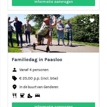
Informatie aanvragen
share
favorite
Familiedag in Paasloo
person
Vanaf 4 personen
local_offer
€ 25,00 p.p. (incl. btw)
where_to_vote
In de buurt van Genderen
restaurant
coffee
nights_stay
bed
Informatie aanvragen