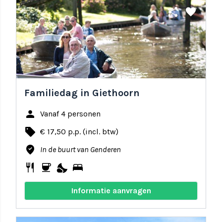
share
favorite
Familiedag in Giethoorn
person
Vanaf 4 personen
local_offer
€ 17,50 p.p. (incl. btw)
where_to_vote
In de buurt van Genderen
restaurant
coffee
nights_stay
bed
Informatie aanvragen