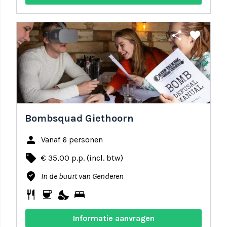
share
favorite
Bombsquad Giethoorn
person
Vanaf 6 personen
local_offer
€ 35,00 p.p. (incl. btw)
where_to_vote
In de buurt van Genderen
restaurant
coffee
nights_stay
bed
Informatie aanvragen