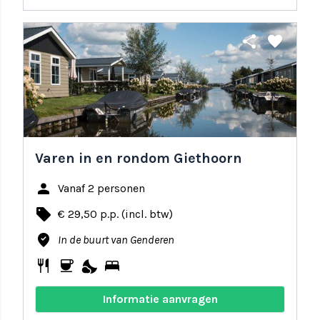
share
favorite
Varen in en rondom Giethoorn
person
Vanaf 2 personen
local_offer
€ 29,50 p.p. (incl. btw)
where_to_vote
In de buurt van Genderen
restaurant
coffee
nights_stay
bed
Informatie aanvragen