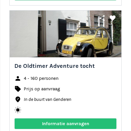
share
favorite
De Oldtimer Adventure tocht
person
4 - 160 personen
local_offer
Prijs op aanvraag
where_to_vote
In de buurt van Genderen
wb_sunny
Informatie aanvragen