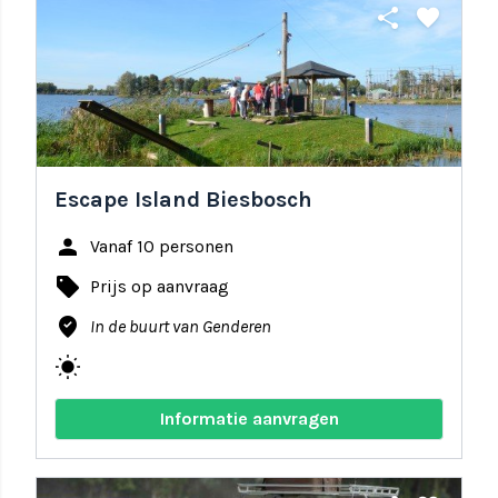
share
favorite
Escape Island Biesbosch
person
Vanaf 10 personen
local_offer
Prijs op aanvraag
where_to_vote
In de buurt van Genderen
wb_sunny
Informatie aanvragen