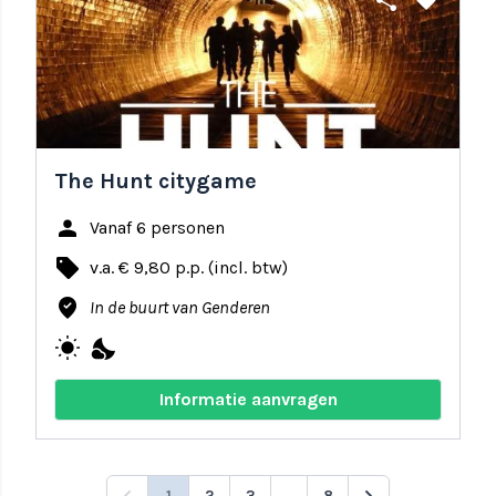
share
favorite
The Hunt citygame
person
Vanaf 6 personen
local_offer
v.a. € 9,80 p.p. (incl. btw)
where_to_vote
In de buurt van Genderen
wb_sunny
nights_stay
Informatie aanvragen
1
2
3
...
8