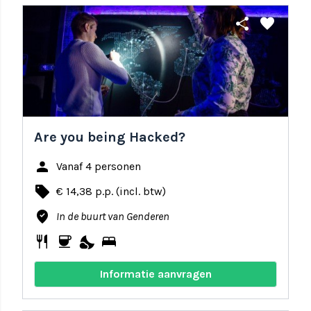
share
favorite
Are you being Hacked?
person
Vanaf 4 personen
local_offer
€ 14,38 p.p. (incl. btw)
where_to_vote
In de buurt van Genderen
restaurant
coffee
nights_stay
bed
Informatie aanvragen