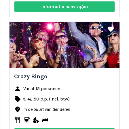
Informatie aanvragen
share
favorite
Crazy Bingo
person
Vanaf 15 personen
local_offer
€ 42,50 p.p. (incl. btw)
where_to_vote
In de buurt van Genderen
restaurant
coffee
nights_stay
bed