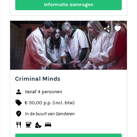
Informatie aanvragen
share
favorite
Criminal Minds
person
Vanaf 4 personen
local_offer
€ 50,00 p.p. (incl. btw)
where_to_vote
In de buurt van Genderen
restaurant
coffee
nights_stay
bed