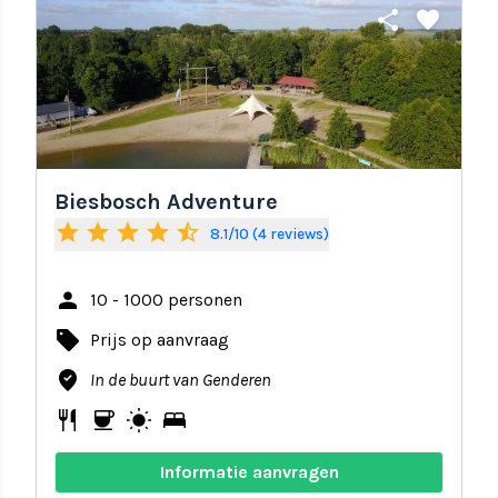
share
favorite
Biesbosch Adventure
star
star
star
star
star_half
8.1/10 (4 reviews)
person
10 - 1000 personen
local_offer
Prijs op aanvraag
where_to_vote
In de buurt van Genderen
restaurant
coffee
wb_sunny
bed
Informatie aanvragen