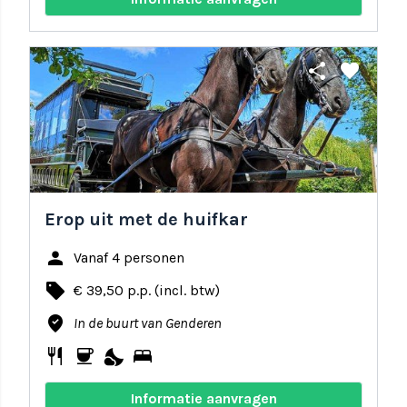
share
favorite
Erop uit met de huifkar
person
Vanaf 4 personen
local_offer
€ 39,50 p.p. (incl. btw)
where_to_vote
In de buurt van Genderen
restaurant
coffee
nights_stay
bed
Informatie aanvragen