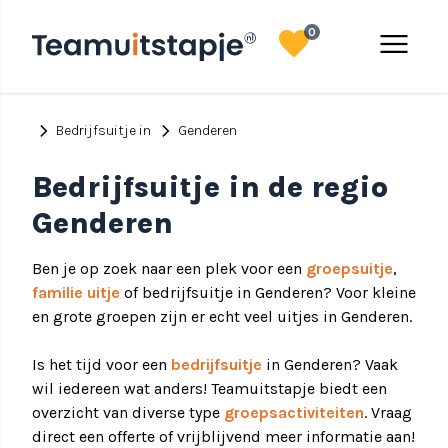
favorite
menu
0
chevron_right
chevron_right
Bedrijfsuitje in
Genderen
Bedrijfsuitje in de regio
Genderen
Ben je op zoek naar een plek voor een
groepsuitje
,
familie uitje
of bedrijfsuitje in Genderen? Voor kleine
en grote groepen zijn er echt veel uitjes in Genderen.
Is het tijd voor een
bedrijfsuitje
in Genderen? Vaak
wil iedereen wat anders! Teamuitstapje biedt een
overzicht van diverse type
groepsactiviteiten
. Vraag
direct een offerte of vrijblijvend meer informatie aan!