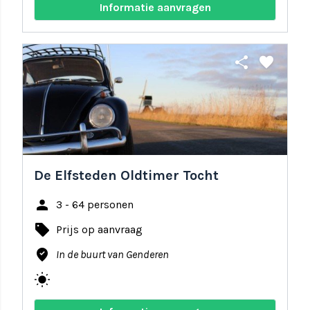
Informatie aanvragen
share
favorite
De Elfsteden Oldtimer Tocht
person
3 - 64 personen
local_offer
Prijs op aanvraag
where_to_vote
In de buurt van Genderen
wb_sunny