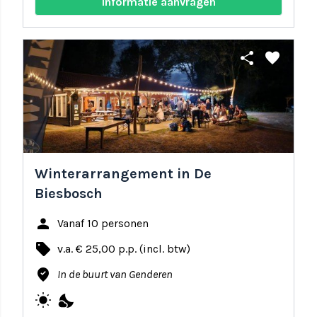
Informatie aanvragen
share
favorite
Winterarrangement in De
Biesbosch
person
Vanaf 10 personen
local_offer
v.a. € 25,00 p.p. (incl. btw)
where_to_vote
In de buurt van Genderen
wb_sunny
nights_stay