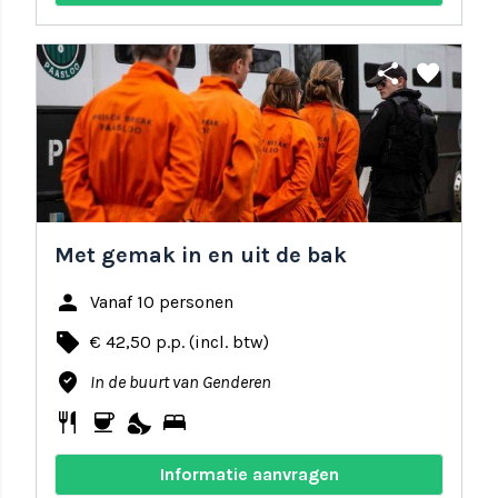
share
favorite
Met gemak in en uit de bak
person
Vanaf 10 personen
local_offer
€ 42,50 p.p. (incl. btw)
where_to_vote
In de buurt van Genderen
restaurant
coffee
nights_stay
bed
Informatie aanvragen