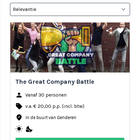
share
favorite
The Great Company Battle
person
Vanaf 30 personen
local_offer
v.a. € 20,00 p.p. (incl. btw)
where_to_vote
In de buurt van Genderen
wb_sunny
nights_stay