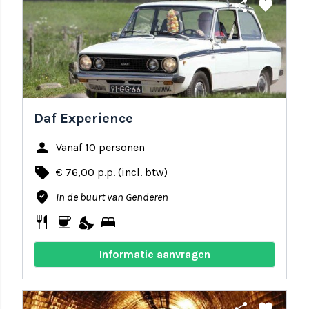
share
favorite
Daf Experience
person
Vanaf 10 personen
local_offer
€ 76,00 p.p. (incl. btw)
where_to_vote
In de buurt van Genderen
restaurant
coffee
nights_stay
bed
Informatie aanvragen