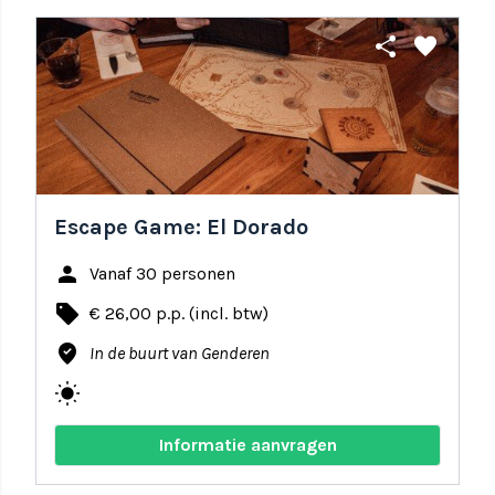
share
favorite
Escape Game: El Dorado
person
Vanaf 30 personen
local_offer
€ 26,00 p.p. (incl. btw)
where_to_vote
In de buurt van Genderen
wb_sunny
Informatie aanvragen