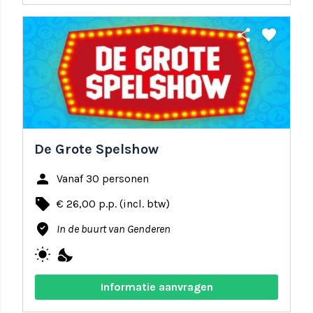
share
favorite
De Grote Spelshow
person
Vanaf 30 personen
local_offer
€ 26,00 p.p. (incl. btw)
where_to_vote
In de buurt van Genderen
wb_sunny
nights_stay
Informatie aanvragen