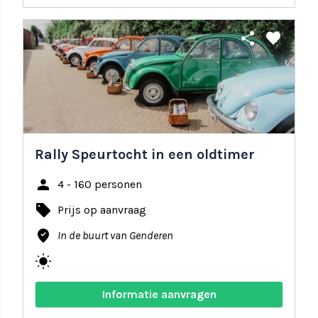
share
favorite
Rally Speurtocht in een oldtimer
person
4 - 160 personen
local_offer
Prijs op aanvraag
where_to_vote
In de buurt van Genderen
wb_sunny
Informatie aanvragen