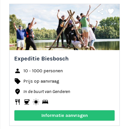
share
favorite
Expeditie Biesbosch
person
10 - 1000 personen
local_offer
Prijs op aanvraag
where_to_vote
In de buurt van Genderen
restaurant
coffee
wb_sunny
bed
Informatie aanvragen