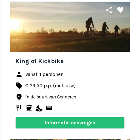
share
favorite
King of Kickbike
person
Vanaf 4 personen
local_offer
€ 29,50 p.p. (incl. btw)
where_to_vote
In de buurt van Genderen
restaurant
coffee
nights_stay
bed
Informatie aanvragen