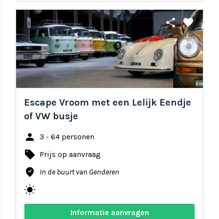
share
favorite
Escape Vroom met een Lelijk Eendje
of VW busje
person
3 - 64 personen
local_offer
Prijs op aanvraag
where_to_vote
In de buurt van Genderen
wb_sunny
Informatie aanvragen