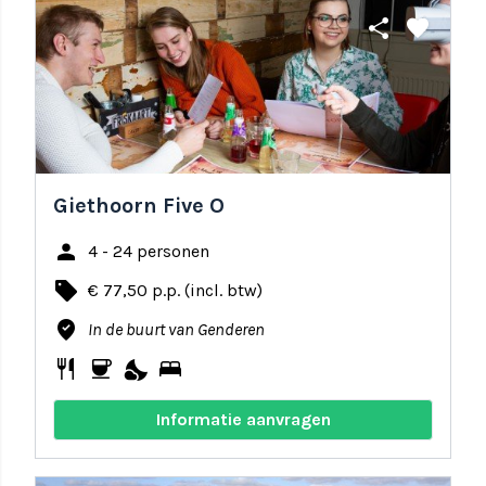
share
favorite
Giethoorn Five O
person
4 - 24 personen
local_offer
€ 77,50 p.p. (incl. btw)
where_to_vote
In de buurt van Genderen
restaurant
coffee
nights_stay
bed
Informatie aanvragen