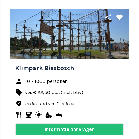
share
favorite
Klimpark Biesbosch
person
10 - 1000 personen
local_offer
v.a. € 22,50 p.p. (incl. btw)
where_to_vote
In de buurt van Genderen
restaurant
coffee
wb_sunny
nights_stay
bed
Informatie aanvragen