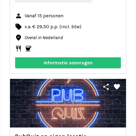
person
Vanaf 15 personen
local_offer
v.a. € 29,50 p.p. (incl. btw)
where_to_vote
Overal in Nederland
restaurant
coffee
Informatie aanvragen
share
favorite