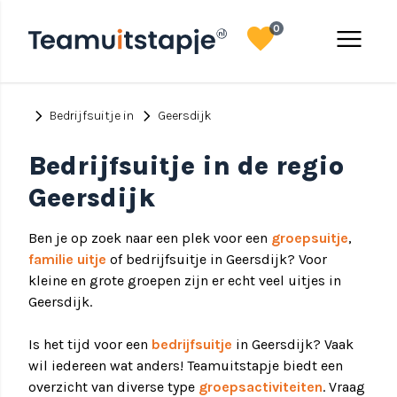
favorite
menu
0
chevron_right
chevron_right
Bedrijfsuitje in
Geersdijk
Bedrijfsuitje in de regio
Geersdijk
Ben je op zoek naar een plek voor een
groepsuitje
,
familie uitje
of bedrijfsuitje in Geersdijk? Voor
kleine en grote groepen zijn er echt veel uitjes in
Geersdijk.
Is het tijd voor een
bedrijfsuitje
in Geersdijk? Vaak
wil iedereen wat anders! Teamuitstapje biedt een
overzicht van diverse type
groepsactiviteiten
. Vraag