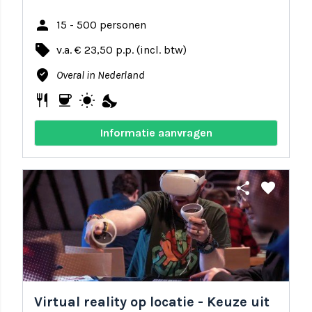
person
15 - 500 personen
local_offer
v.a. € 23,50 p.p. (incl. btw)
where_to_vote
Overal in Nederland
restaurant
coffee
wb_sunny
nights_stay
Informatie aanvragen
share
favorite
Virtual reality op locatie - Keuze uit