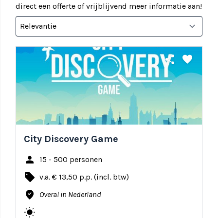
direct een offerte of vrijblijvend meer informatie aan!
share
favorite
City Discovery Game
person
15 - 500 personen
local_offer
v.a. € 13,50 p.p. (incl. btw)
where_to_vote
Overal in Nederland
wb_sunny