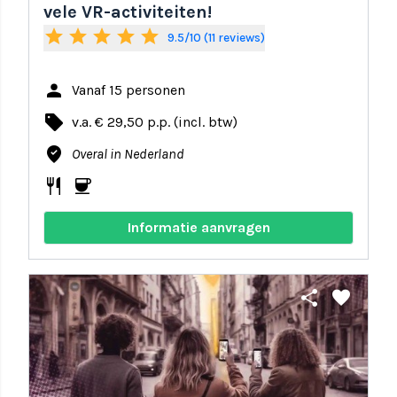
vele VR-activiteiten!
star
star
star
star
star
9.5/10 (11 reviews)
person
Vanaf 15 personen
local_offer
v.a. € 29,50 p.p. (incl. btw)
where_to_vote
Overal in Nederland
restaurant
coffee
Informatie aanvragen
share
favorite