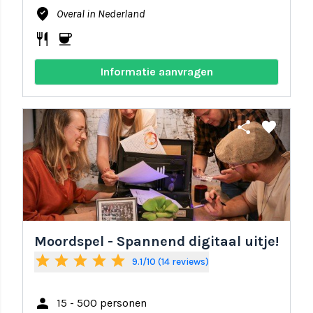
where_to_vote
Overal in Nederland
restaurant
coffee
Informatie aanvragen
share
favorite
Moordspel - Spannend digitaal uitje!
star
star
star
star
star
9.1/10 (14 reviews)
person
15 - 500 personen