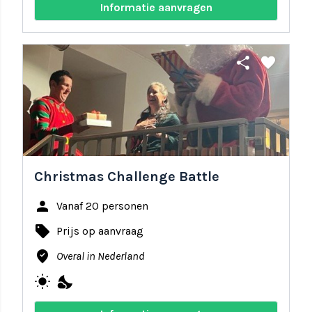
Informatie aanvragen
share
favorite
Christmas Challenge Battle
person
Vanaf 20 personen
local_offer
Prijs op aanvraag
where_to_vote
Overal in Nederland
wb_sunny
nights_stay