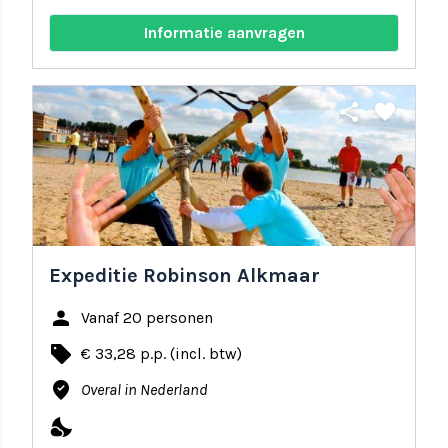
Informatie aanvragen
share
favorite
Expeditie Robinson Alkmaar
person
Vanaf 20 personen
local_offer
€ 33,28 p.p. (incl. btw)
where_to_vote
Overal in Nederland
nights_stay