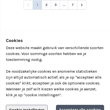
1
2
3
...
7
Cookies
Deze website maakt gebruik van verschillende soorten
cookies. Voor sommige soorten hebben we je
toestemming nodig.
De noodzakelijke cookies en anonieme statistieken
zijn altijd automatisch actief; als je op "accepteer alle
cookies" klikt, accepteer je ook de optionele cookies.
Wanneer je zelf wilt kiezen welke cookies je aanzet,
klik je op “cookie instellingen”.
Adverteren?
Accepteer alle cookies
Cookie instellingen