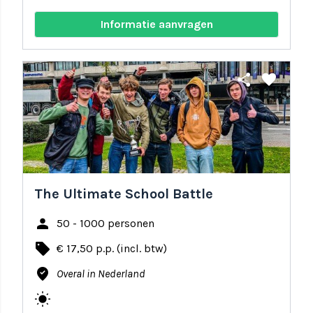
Informatie aanvragen
share
favorite
The Ultimate School Battle
person
50 - 1000 personen
local_offer
€ 17,50 p.p. (incl. btw)
where_to_vote
Overal in Nederland
wb_sunny