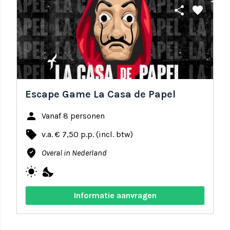
share
favorite
Escape Game La Casa de Papel
person
Vanaf 8 personen
local_offer
v.a. € 7,50 p.p. (incl. btw)
where_to_vote
Overal in Nederland
wb_sunny
nights_stay
Informatie aanvragen