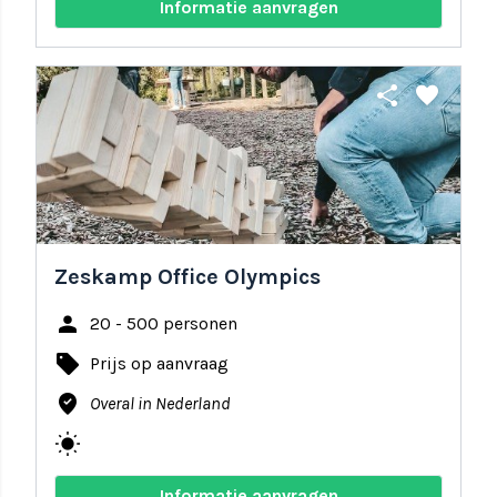
Informatie aanvragen
share
favorite
Zeskamp Office Olympics
person
20 - 500 personen
local_offer
Prijs op aanvraag
where_to_vote
Overal in Nederland
wb_sunny
Informatie aanvragen