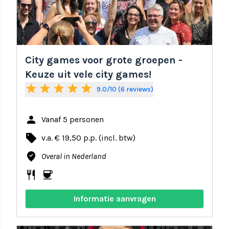
City games voor grote groepen -
Keuze uit vele city games!
star
star
star
star
star
9.0/10 (6 reviews)
person
Vanaf 5 personen
local_offer
v.a. € 19,50 p.p. (incl. btw)
where_to_vote
Overal in Nederland
restaurant
coffee
Informatie aanvragen