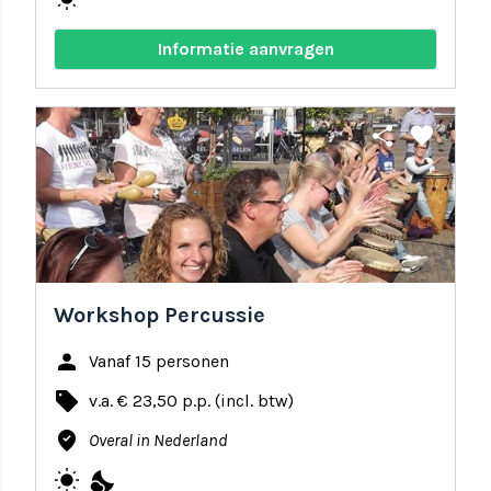
Informatie aanvragen
share
favorite
Workshop Percussie
person
Vanaf 15 personen
local_offer
v.a. € 23,50 p.p. (incl. btw)
where_to_vote
Overal in Nederland
wb_sunny
nights_stay