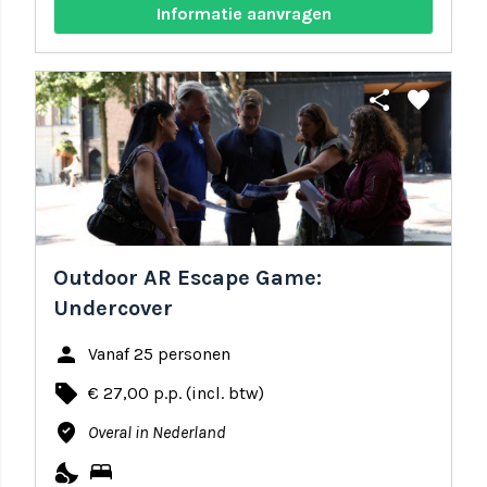
Informatie aanvragen
share
favorite
Outdoor AR Escape Game:
Undercover
person
Vanaf 25 personen
local_offer
€ 27,00 p.p. (incl. btw)
where_to_vote
Overal in Nederland
nights_stay
bed