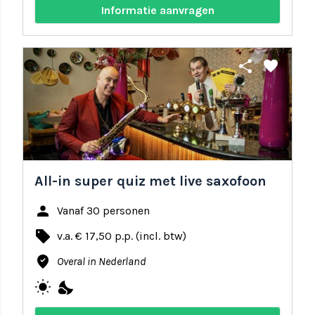
Informatie aanvragen
share
favorite
All-in super quiz met live saxofoon
person
Vanaf 30 personen
local_offer
v.a. € 17,50 p.p. (incl. btw)
where_to_vote
Overal in Nederland
wb_sunny
nights_stay