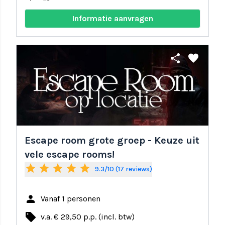
Informatie aanvragen
share
favorite
Escape room grote groep - Keuze uit
vele escape rooms!
star
star
star
star
star
9.3/10 (17 reviews)
person
Vanaf 1 personen
local_offer
v.a. € 29,50 p.p. (incl. btw)