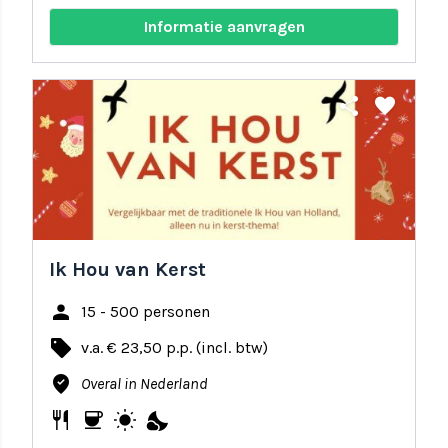
Informatie aanvragen
share
favorite
Ik Hou van Kerst
person
15 - 500 personen
local_offer
v.a. € 23,50 p.p. (incl. btw)
where_to_vote
Overal in Nederland
restaurant
coffee
wb_sunny
nights_stay