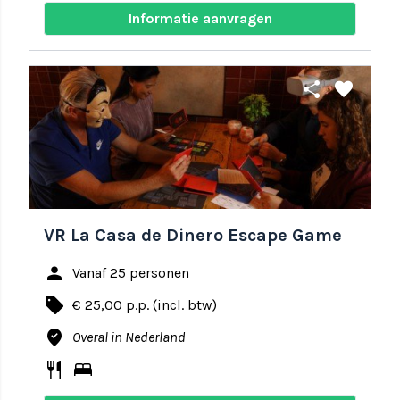
Informatie aanvragen
share
favorite
VR La Casa de Dinero Escape Game
person
Vanaf 25 personen
local_offer
€ 25,00 p.p. (incl. btw)
where_to_vote
Overal in Nederland
restaurant
bed