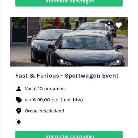
Informatie aanvragen
share
favorite
Fast & Furious - Sportwagen Event
person
Vanaf 10 personen
local_offer
v.a. € 99,00 p.p. (incl. btw)
where_to_vote
Overal in Nederland
wb_sunny
Informatie aanvragen