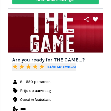
share
favorite
Are you ready for THE GAME...?
star
star
star
star
star
9.4/10 (42 reviews)
person
8 - 550 personen
local_offer
Prijs op aanvraag
where_to_vote
Overal in Nederland
nights_stay
bed