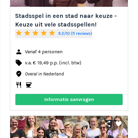
Stadsspel in een stad naar keuze -
Keuze uit vele stadsspellen!
star
star
star
star
star
9.2/10 (11 reviews)
person
Vanaf 4 personen
local_offer
v.a. € 19,49 p.p. (incl. btw)
where_to_vote
Overal in Nederland
restaurant
coffee
Informatie aanvragen
share
favorite