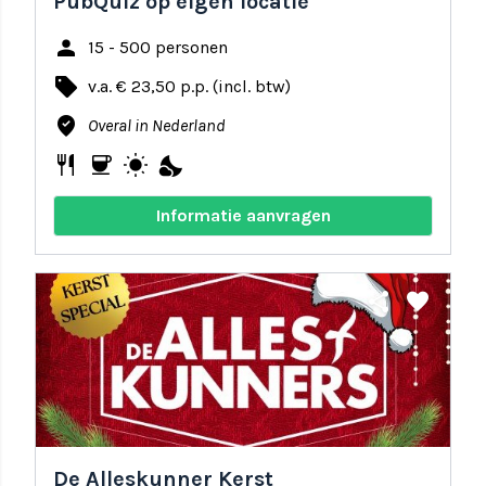
PubQuiz op eigen locatie
person
15 - 500 personen
local_offer
v.a. € 23,50 p.p. (incl. btw)
where_to_vote
Overal in Nederland
restaurant
coffee
wb_sunny
nights_stay
Informatie aanvragen
share
favorite
De Alleskunner Kerst