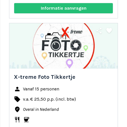
Informatie aanvragen
share
favorite
X-treme Foto Tikkertje
person
Vanaf 15 personen
local_offer
v.a. € 25,50 p.p. (incl. btw)
where_to_vote
Overal in Nederland
restaurant
coffee