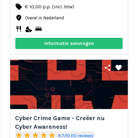
local_offer
€ 10,00 p.p. (incl. btw)
where_to_vote
Overal in Nederland
restaurant
nights_stay
bed
Informatie aanvragen
share
favorite
Cyber Crime Game - Creëer nu
Cyber Awareness!
star
star
star
star
star
9.7/10 (10 reviews)