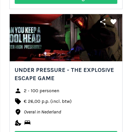
share
favorite
UNDER PRESSURE - THE EXPLOSIVE
ESCAPE GAME
person
2 - 100 personen
local_offer
€ 26,00 p.p. (incl. btw)
where_to_vote
Overal in Nederland
nights_stay
bed