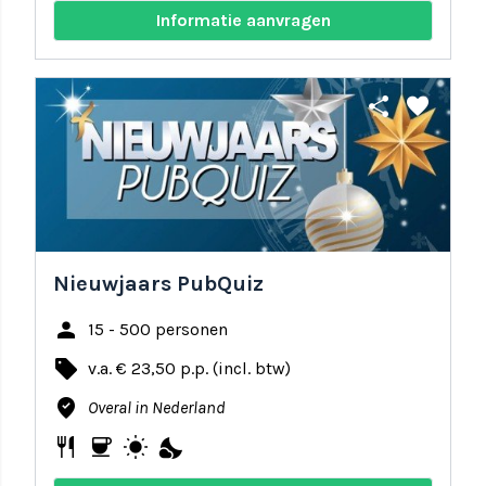
Informatie aanvragen
share
favorite
Nieuwjaars PubQuiz
person
15 - 500 personen
local_offer
v.a. € 23,50 p.p. (incl. btw)
where_to_vote
Overal in Nederland
restaurant
coffee
wb_sunny
nights_stay