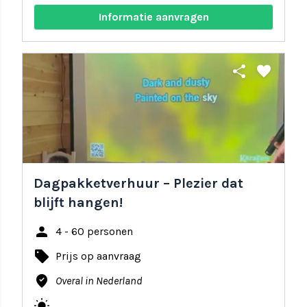
Informatie aanvragen
share
favorite
Dagpakketverhuur – Plezier dat
blijft hangen!
person
4 - 60 personen
local_offer
Prijs op aanvraag
where_to_vote
Overal in Nederland
wb_sunny