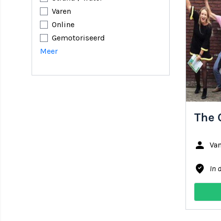
Varen
Online
Gemotoriseerd
Meer
The 
person
Va
where_to_vote
In 