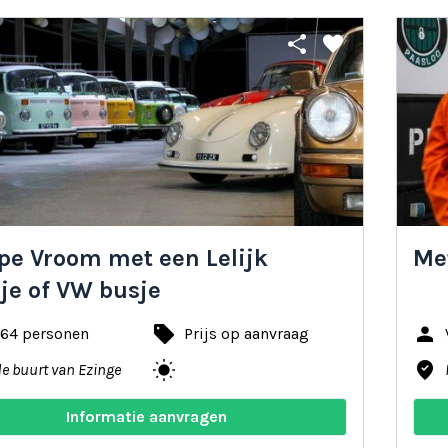
share
favorite
pe Vroom met een Lelijk
Me
je of VW busje
local_offer
person
 64 personen
Prijs op aanvraag
wb_sunny
where_to_vote
de buurt van Ezinge
Informatie aanvragen