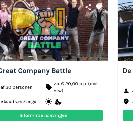
share
favorite
Great Company Battle
De 
v.a. € 20,00 p.p. (incl.
local_offer
naf 30 personen
person
btw)
wb_sunny
nights_stay
where_to_vote
de buurt van Ezinge
Informatie aanvragen