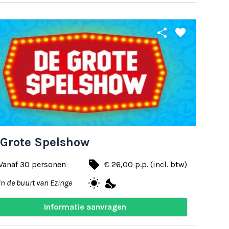
share
favorite
 Grote Spelshow
local_offer
Vanaf 30 personen
€ 26,00 p.p. (incl. btw)
wb_sunny
nights_stay
In de buurt van Ezinge
Informatie aanvragen