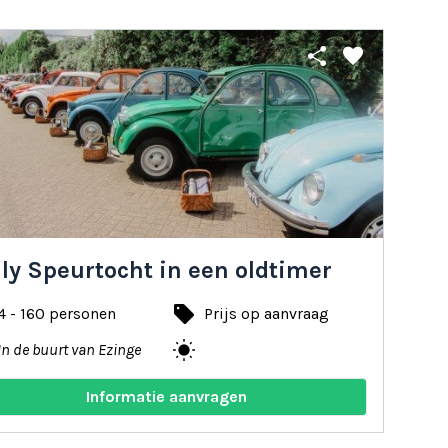
share
favorite
ly Speurtocht in een oldtimer
local_offer
4 - 160 personen
Prijs op aanvraag
wb_sunny
In de buurt van Ezinge
Informatie aanvragen