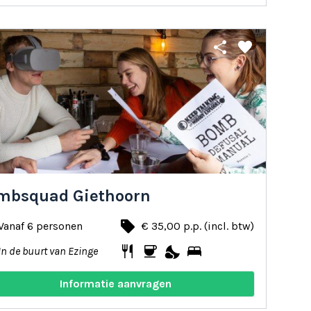
share
favorite
mbsquad Giethoorn
local_offer
Vanaf 6 personen
€ 35,00 p.p. (incl. btw)
restaurant
coffee
nights_stay
bed
In de buurt van Ezinge
Informatie aanvragen