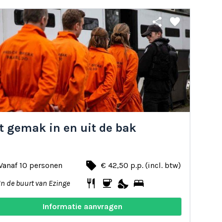
share
favorite
t gemak in en uit de bak
local_offer
Vanaf 10 personen
€ 42,50 p.p. (incl. btw)
restaurant
coffee
nights_stay
bed
In de buurt van Ezinge
Informatie aanvragen