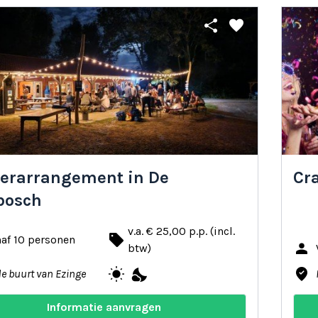
share
favorite
erarrangement in De
Cr
bosch
v.a. € 25,00 p.p. (incl.
local_offer
af 10 personen
person
btw)
wb_sunny
nights_stay
where_to_vote
de buurt van Ezinge
Informatie aanvragen