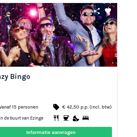
share
favorite
azy Bingo
local_offer
Vanaf 15 personen
€ 42,50 p.p. (incl. btw)
restaurant
coffee
nights_stay
bed
In de buurt van Ezinge
Informatie aanvragen