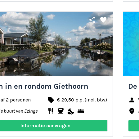
share
favorite
n in en rondom Giethoorn
De
local_offer
person
af 2 personen
€ 29,50 p.p. (incl. btw)
restaurant
coffee
nights_stay
bed
where_to_vote
de buurt van Ezinge
Informatie aanvragen