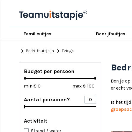
Familieuitjes
Bedrijfsuitjes
chevron_right
chevron_right
Bedrijfsuitje in
Ezinge
Bedr
Budget per persoon
Ben je op
min €
max €
er echt ve
Aantal personen?
Is het tij
groepsact
Activiteit
Strand / water