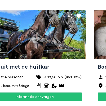
share
favorite
 uit met de huifkar
Bo
local_offer
person
af 4 personen
€ 39,50 p.p. (incl. btw)
restaurant
coffee
nights_stay
bed
where_to_vote
de buurt van Ezinge
Informatie aanvragen