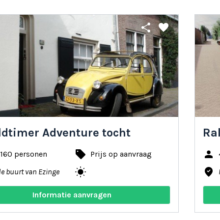
share
favorite
ldtimer Adventure tocht
Ral
local_offer
person
 160 personen
Prijs op aanvraag
wb_sunny
where_to_vote
de buurt van Ezinge
Informatie aanvragen