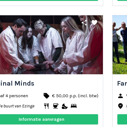
share
favorite
inal Minds
Fa
local_offer
person
af 4 personen
€ 50,00 p.p. (incl. btw)
restaurant
coffee
nights_stay
bed
where_to_vote
de buurt van Ezinge
Informatie aanvragen