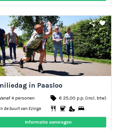
share
favorite
miliedag in Paasloo
local_offer
Vanaf 4 personen
€ 25,00 p.p. (incl. btw)
restaurant
coffee
nights_stay
bed
In de buurt van Ezinge
Informatie aanvragen