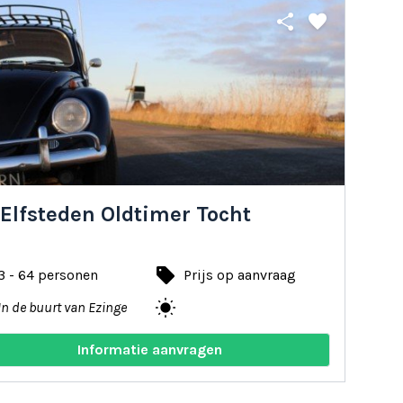
share
favorite
Elfsteden Oldtimer Tocht
local_offer
3 - 64 personen
Prijs op aanvraag
wb_sunny
In de buurt van Ezinge
Informatie aanvragen