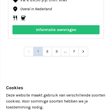
local_offer
where_to_vote
Overal in Nederland
restaurant
coffee
Informatie aanvragen
1
2
3
...
7
Cookies
Deze website maakt gebruik van verschillende soorten
cookies. Voor sommige soorten hebben we je
toestemming nodig.