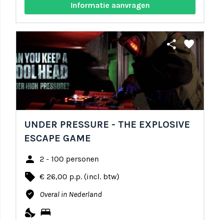
Informatie aanvragen
share
favorite
UNDER PRESSURE - THE EXPLOSIVE
ESCAPE GAME
person
2 - 100 personen
local_offer
€ 26,00 p.p. (incl. btw)
where_to_vote
Overal in Nederland
nights_stay
bed