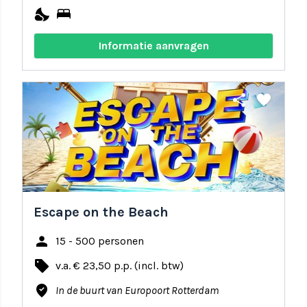
nights_stay
bed
Informatie aanvragen
share
favorite
Escape on the Beach
person
15 - 500 personen
local_offer
v.a. € 23,50 p.p. (incl. btw)
where_to_vote
In de buurt van Europoort Rotterdam