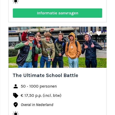
wb_sunny
Informatie aanvragen
share
favorite
The Ultimate School Battle
person
50 - 1000 personen
local_offer
€ 17,50 p.p. (incl. btw)
where_to_vote
Overal in Nederland
wb_sunny