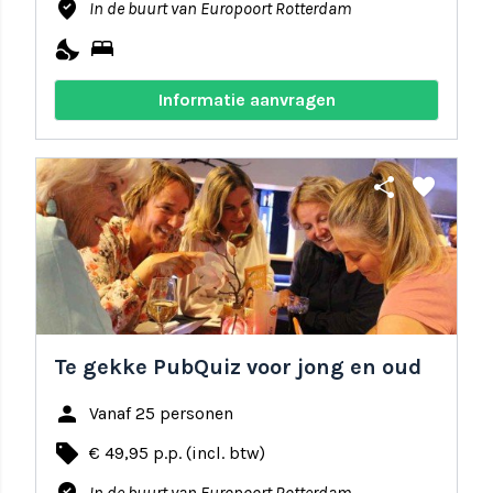
where_to_vote
In de buurt van Europoort Rotterdam
nights_stay
bed
Informatie aanvragen
share
favorite
Te gekke PubQuiz voor jong en oud
person
Vanaf 25 personen
local_offer
€ 49,95 p.p. (incl. btw)
In de buurt van Europoort Rotterdam