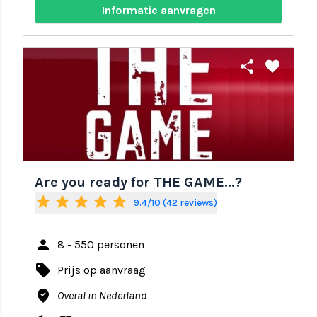
Informatie aanvragen
share
favorite
Are you ready for THE GAME...?
star
star
star
star
star
9.4/10 (42 reviews)
person
8 - 550 personen
local_offer
Prijs op aanvraag
where_to_vote
Overal in Nederland