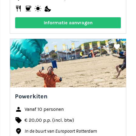
restaurant
coffee
wb_sunny
nights_stay
Informatie aanvragen
share
favorite
Powerkiten
person
Vanaf 10 personen
local_offer
€ 20,00 p.p. (incl. btw)
where_to_vote
In de buurt van Europoort Rotterdam