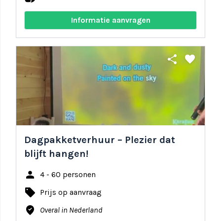
Informatie aanvragen
share
favorite
Dagpakketverhuur – Plezier dat
blijft hangen!
person
4 - 60 personen
local_offer
Prijs op aanvraag
where_to_vote
Overal in Nederland