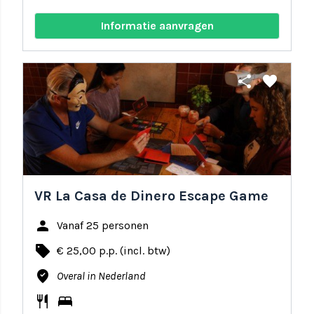
Informatie aanvragen
share
favorite
VR La Casa de Dinero Escape Game
person
Vanaf 25 personen
local_offer
€ 25,00 p.p. (incl. btw)
where_to_vote
Overal in Nederland
restaurant
bed