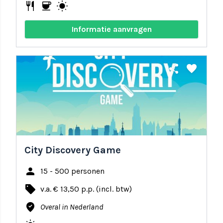
restaurant
coffee
wb_sunny
Informatie aanvragen
share
favorite
City Discovery Game
person
15 - 500 personen
local_offer
v.a. € 13,50 p.p. (incl. btw)
where_to_vote
Overal in Nederland