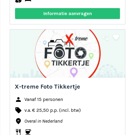
Informatie aanvragen
share
favorite
X-treme Foto Tikkertje
person
Vanaf 15 personen
local_offer
v.a. € 25,50 p.p. (incl. btw)
where_to_vote
Overal in Nederland
restaurant
coffee