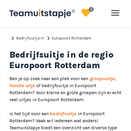
favorite
menu
0
chevron_right
chevron_right
Bedrijfsuitje in
Europoort Rotterdam
Bedrijfsuitje in de regio
Europoort Rotterdam
Ben je op zoek naar een plek voor een
groepsuitje
,
familie uitje
of bedrijfsuitje in Europoort
Rotterdam? Voor kleine en grote groepen zijn er echt
veel uitjes in Europoort Rotterdam.
Is het tijd voor een
bedrijfsuitje
in Europoort
Rotterdam? Vaak wil iedereen wat anders!
Teamuitstapje biedt een overzicht van diverse type