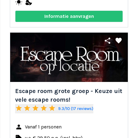
wb_sunny
nights_stay
Informatie aanvragen
share
favorite
Escape room grote groep - Keuze uit
vele escape rooms!
star
star
star
star
star
9.3/10 (17 reviews)
person
Vanaf 1 personen
v.a. € 29,50 p.p. (incl. btw)