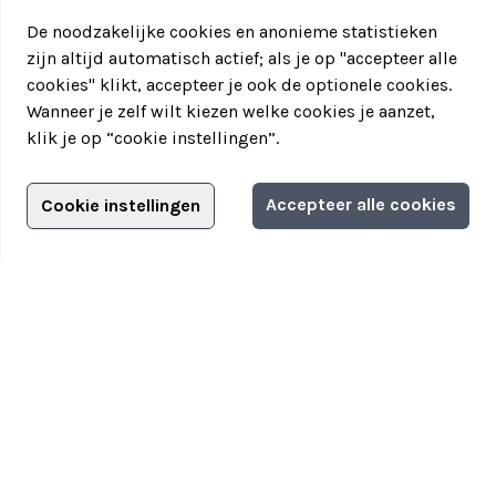
De noodzakelijke cookies en anonieme statistieken
zijn altijd automatisch actief; als je op "accepteer alle
cookies" klikt, accepteer je ook de optionele cookies.
Wanneer je zelf wilt kiezen welke cookies je aanzet,
klik je op “cookie instellingen”.
Adverteren?
Accepteer alle cookies
Cookie instellingen
Filter jouw teamuitstapje!
Adverteerdersopties
Teamuitstapje
> Over Teamuitstapje
> Inspiratie
> Bedrijfsuitje in...
Disclaimer
|
Privacyverklaring