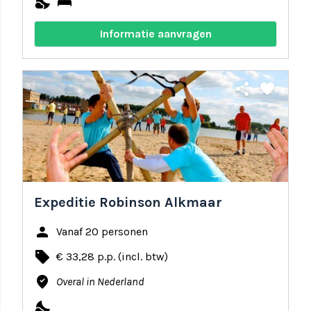
nights_stay
bed
Informatie aanvragen
share
favorite
Expeditie Robinson Alkmaar
person
Vanaf 20 personen
local_offer
€ 33,28 p.p. (incl. btw)
where_to_vote
Overal in Nederland
nights_stay