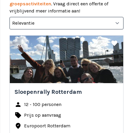
groepsactiviteiten
. Vraag direct een offerte of
vrijblijvend meer informatie aan!
share
favorite
Sloepenrally Rotterdam
person
12 - 100 personen
local_offer
Prijs op aanvraag
where_to_vote
Europoort Rotterdam