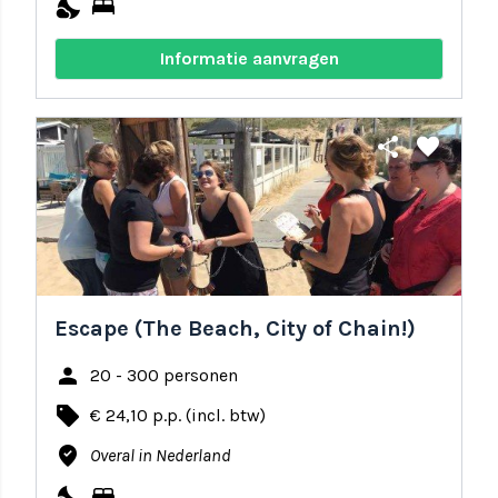
nights_stay
bed
Informatie aanvragen
share
favorite
Escape (The Beach, City of Chain!)
person
20 - 300 personen
local_offer
€ 24,10 p.p. (incl. btw)
where_to_vote
Overal in Nederland
nights_stay
bed