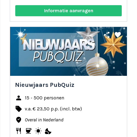
Informatie aanvragen
share
favorite
Nieuwjaars PubQuiz
person
15 - 500 personen
local_offer
v.a. € 23,50 p.p. (incl. btw)
where_to_vote
Overal in Nederland
restaurant
coffee
wb_sunny
nights_stay