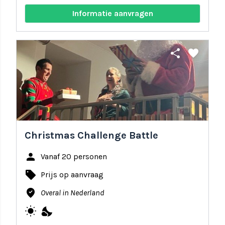
Informatie aanvragen
share
favorite
Christmas Challenge Battle
person
Vanaf 20 personen
local_offer
Prijs op aanvraag
where_to_vote
Overal in Nederland
wb_sunny
nights_stay