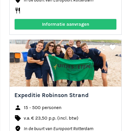
where_to_vote
restaurant
Informatie aanvragen
share
favorite
Expeditie Robinson Strand
person
15 - 500 personen
local_offer
v.a. € 23,50 p.p. (incl. btw)
where_to_vote
In de buurt van Europoort Rotterdam