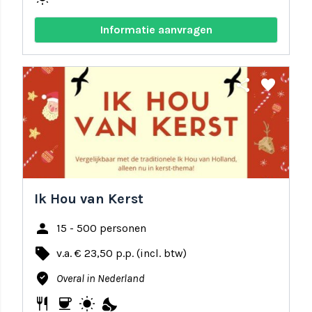
Informatie aanvragen
share
favorite
Ik Hou van Kerst
person
15 - 500 personen
local_offer
v.a. € 23,50 p.p. (incl. btw)
where_to_vote
Overal in Nederland
restaurant
coffee
wb_sunny
nights_stay