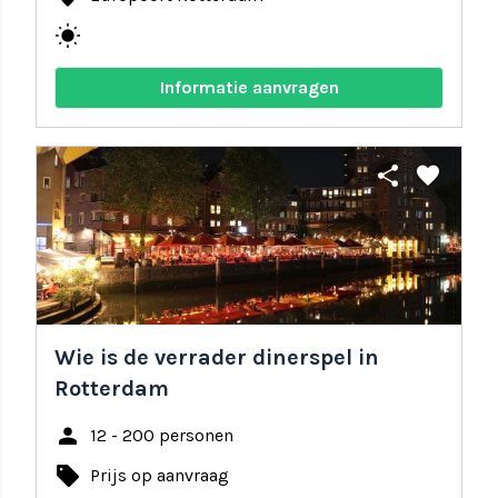
wb_sunny
Informatie aanvragen
share
favorite
Wie is de verrader dinerspel in
Rotterdam
person
12 - 200 personen
local_offer
Prijs op aanvraag