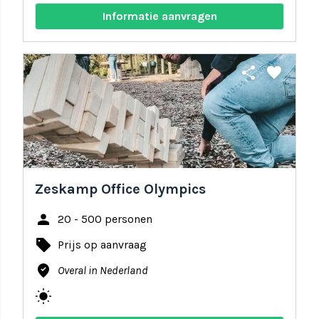
Informatie aanvragen
share
favorite
Zeskamp Office Olympics
person
20 - 500 personen
local_offer
Prijs op aanvraag
where_to_vote
Overal in Nederland
wb_sunny