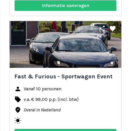
Informatie aanvragen
share
favorite
Fast & Furious - Sportwagen Event
person
Vanaf 10 personen
local_offer
v.a. € 99,00 p.p. (incl. btw)
where_to_vote
Overal in Nederland
wb_sunny