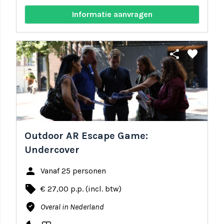
Informatie aanvragen
share
favorite
Outdoor AR Escape Game:
Undercover
person
Vanaf 25 personen
local_offer
€ 27,00 p.p. (incl. btw)
where_to_vote
Overal in Nederland