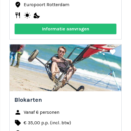
where_to_vote
Europoort Rotterdam
restaurant
wb_sunny
nights_stay
Informatie aanvragen
share
favorite
Blokarten
person
Vanaf 6 personen
local_offer
€ 35,00 p.p. (incl. btw)