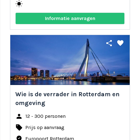
wb_sunny
Informatie aanvragen
share
favorite
Wie is de verrader in Rotterdam en
omgeving
person
12 - 300 personen
local_offer
Prijs op aanvraag
where_to_vote
Europoort Rotterdam