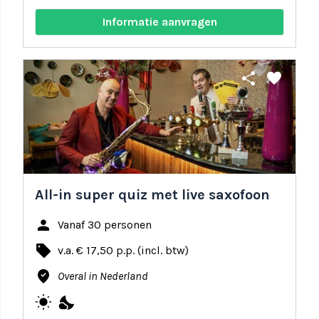
Informatie aanvragen
share
favorite
All-in super quiz met live saxofoon
person
Vanaf 30 personen
local_offer
v.a. € 17,50 p.p. (incl. btw)
where_to_vote
Overal in Nederland
wb_sunny
nights_stay