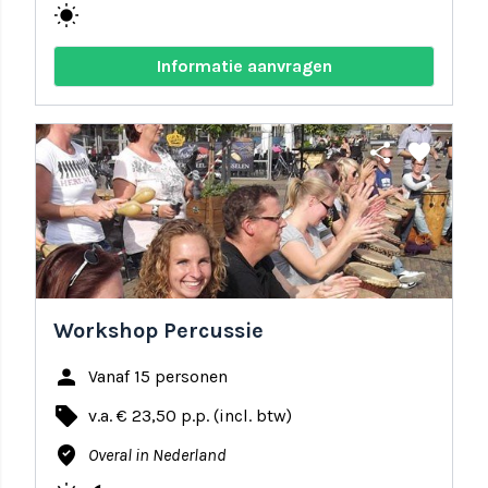
wb_sunny
Informatie aanvragen
share
favorite
Workshop Percussie
person
Vanaf 15 personen
local_offer
v.a. € 23,50 p.p. (incl. btw)
where_to_vote
Overal in Nederland