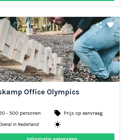
share
favorite
skamp Office Olympics
local_offer
20 - 500 personen
Prijs op aanvraag
wb_sunny
Overal in Nederland
Informatie aanvragen