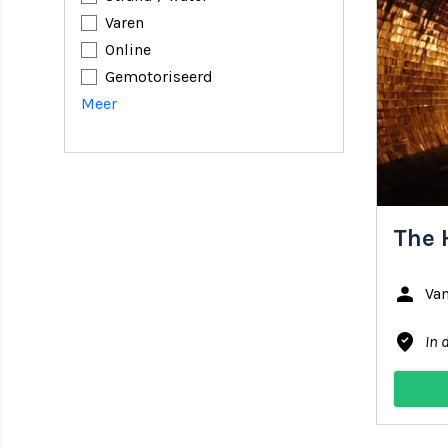
Varen
Online
Gemotoriseerd
Meer
The 
person
Van
where_to_vote
In 