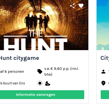
share
favorite
Hunt citygame
Ci
v.a. € 9,80 p.p. (incl.
local_offer
person
af 6 personen
btw)
wb_sunny
nights_stay
where_to_vote
de buurt van Ens
Informatie aanvragen