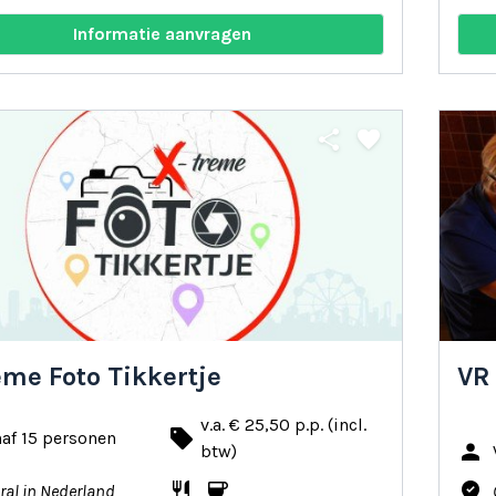
Informatie aanvragen
share
favorite
eme Foto Tikkertje
VR
v.a. € 25,50 p.p. (incl.
local_offer
af 15 personen
person
btw)
restaurant
coffee
where_to_vote
ral in Nederland