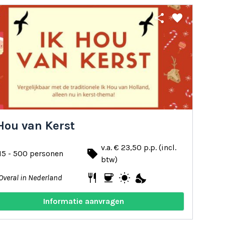
share
favorite
Hou van Kerst
v.a. € 23,50 p.p. (incl.
local_offer
15 - 500 personen
btw)
restaurant
coffee
wb_sunny
nights_stay
Overal in Nederland
Informatie aanvragen