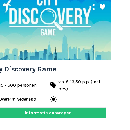
share
favorite
ty Discovery Game
v.a. € 13,50 p.p. (incl.
local_offer
15 - 500 personen
btw)
wb_sunny
Overal in Nederland
Informatie aanvragen