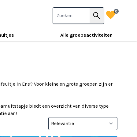
favorite
0
search
nuitjes
Alle groepsactiviteiten
jfsuitje in Ens? Voor kleine en grote groepen zijn er
eamuitstapje biedt een overzicht van diverse type
tie aan!