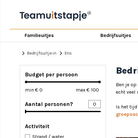
Familieuitjes
Bedrijfsuitjes
chevron_right
chevron_right
Bedrijfsuitje in
Ens
Bedri
Budget per persoon
Ben je op
min €
max €
echt veel 
Aantal personen?
Is het tij
groepsact
Activiteit
Strand / water