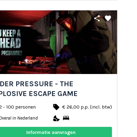
share
favorite
DER PRESSURE - THE
PLOSIVE ESCAPE GAME
local_offer
2 - 100 personen
€ 26,00 p.p. (incl. btw)
nights_stay
bed
Overal in Nederland
Informatie aanvragen