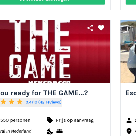
share
favorite
you ready for THE GAME...?
Esc
star
star
star
9.4/10 (42 reviews)
local_offer
person
- 550 personen
Prijs op aanvraag
nights_stay
bed
where_to_vote
ral in Nederland