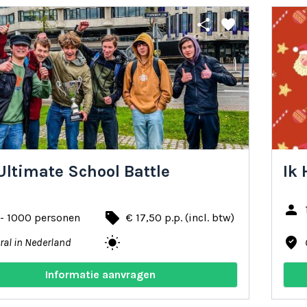
share
favorite
Ultimate School Battle
Ik 
person
local_offer
 - 1000 personen
€ 17,50 p.p. (incl. btw)
wb_sunny
where_to_vote
ral in Nederland
Informatie aanvragen