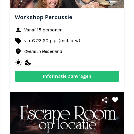
Workshop Percussie
person
Vanaf 15 personen
local_offer
v.a. € 23,50 p.p. (incl. btw)
where_to_vote
Overal in Nederland
wb_sunny
nights_stay
Informatie aanvragen
share
favorite