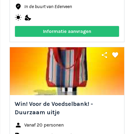
where_to_vote
In de buurt van Ederveen
wb_sunny
nights_stay
Informatie aanvragen
share
favorite
Win! Voor de Voedselbank! -
Duurzaam uitje
person
Vanaf 20 personen