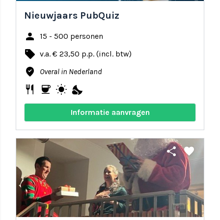
Nieuwjaars PubQuiz
person
15 - 500 personen
local_offer
v.a. € 23,50 p.p. (incl. btw)
where_to_vote
Overal in Nederland
restaurant
coffee
wb_sunny
nights_stay
Informatie aanvragen
share
favorite