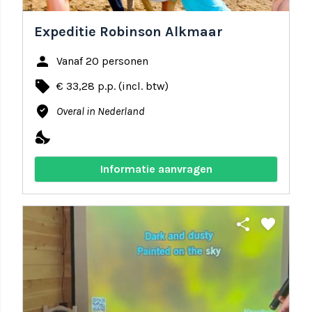
Expeditie Robinson Alkmaar
person
Vanaf 20 personen
local_offer
€ 33,28 p.p. (incl. btw)
where_to_vote
Overal in Nederland
nights_stay
Informatie aanvragen
share
favorite