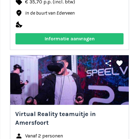
local_offer
€ 35,70 p.p. (incl. btw)
where_to_vote
In de buurt van Ederveen
nights_stay
Informatie aanvragen
share
favorite
Virtual Reality teamuitje in
Amersfoort
person
Vanaf 2 personen