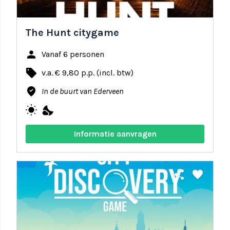
The Hunt citygame
person
Vanaf 6 personen
local_offer
v.a. € 9,80 p.p. (incl. btw)
where_to_vote
In de buurt van Ederveen
wb_sunny
nights_stay
Informatie aanvragen
share
favorite