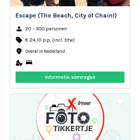
Escape (The Beach, City of Chain!)
person
20 - 300 personen
local_offer
€ 24,10 p.p. (incl. btw)
where_to_vote
Overal in Nederland
nights_stay
bed
Informatie aanvragen
share
favorite