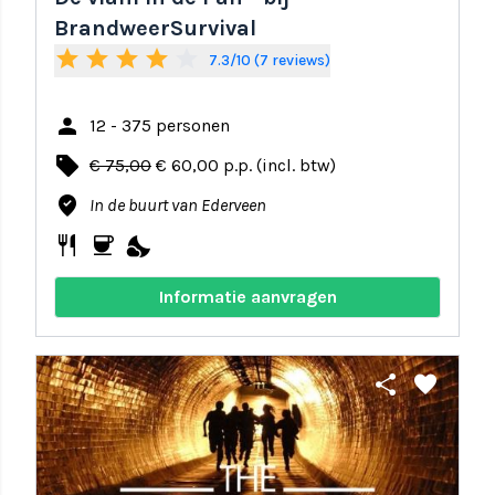
BrandweerSurvival
star
star
star
star
star_border
7.3/10 (7 reviews)
person
12 - 375 personen
local_offer
€ 75,00
€ 60,00 p.p. (incl. btw)
where_to_vote
In de buurt van Ederveen
restaurant
coffee
nights_stay
Informatie aanvragen
share
favorite