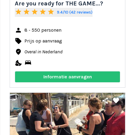
Are you ready for THE GAME...?
star
star
star
star
star
9.4/10 (42 reviews)
person
8 - 550 personen
local_offer
Prijs op aanvraag
where_to_vote
Overal in Nederland
nights_stay
bed
Informatie aanvragen
share
favorite