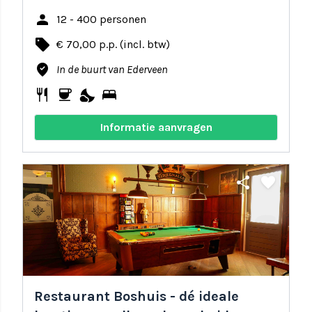
person
12 - 400 personen
local_offer
€ 70,00 p.p. (incl. btw)
where_to_vote
In de buurt van Ederveen
restaurant
coffee
nights_stay
bed
Informatie aanvragen
share
favorite
Restaurant Boshuis - dé ideale