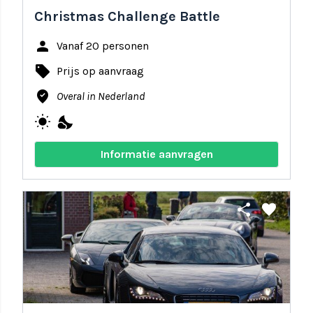
Christmas Challenge Battle
person
Vanaf 20 personen
local_offer
Prijs op aanvraag
where_to_vote
Overal in Nederland
wb_sunny
nights_stay
Informatie aanvragen
share
favorite