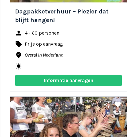
Dagpakketverhuur – Plezier dat
blijft hangen!
person
4 - 60 personen
local_offer
Prijs op aanvraag
where_to_vote
Overal in Nederland
wb_sunny
Informatie aanvragen
share
favorite