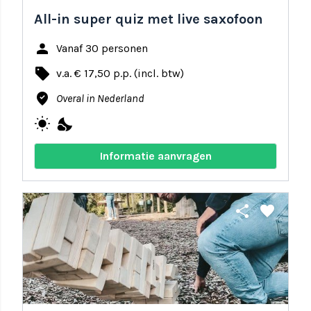
All-in super quiz met live saxofoon
person
Vanaf 30 personen
local_offer
v.a. € 17,50 p.p. (incl. btw)
where_to_vote
Overal in Nederland
wb_sunny
nights_stay
Informatie aanvragen
share
favorite