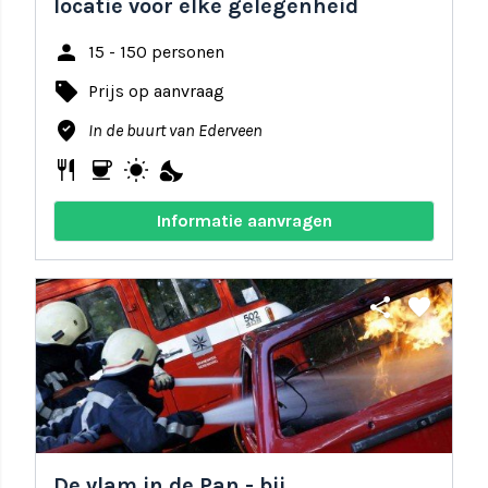
locatie voor elke gelegenheid
person
15 - 150 personen
local_offer
Prijs op aanvraag
where_to_vote
In de buurt van Ederveen
restaurant
coffee
wb_sunny
nights_stay
Informatie aanvragen
share
favorite
De vlam in de Pan - bij