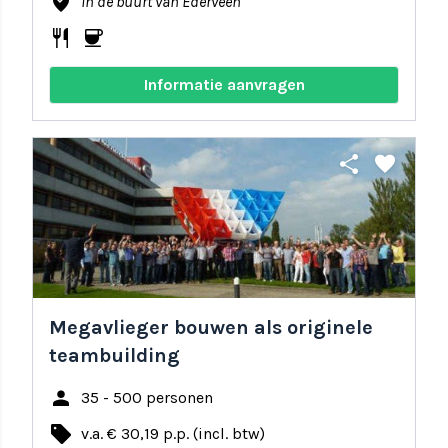
where_to_vote
In de buurt van Ederveen
restaurant
coffee
Informatie aanvragen
share
favorite
Megavlieger bouwen als originele
teambuilding
person
35 - 500 personen
local_offer
v.a. € 30,19 p.p. (incl. btw)