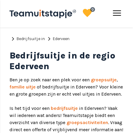
favorite
menu
0
chevron_right
chevron_right
Bedrijfsuitje in
Ederveen
Bedrijfsuitje in de regio
Ederveen
Ben je op zoek naar een plek voor een
groepsuitje
,
familie uitje
of bedrijfsuitje in Ederveen? Voor kleine
en grote groepen zijn er echt veel uitjes in Ederveen.
Is het tijd voor een
bedrijfsuitje
in Ederveen? Vaak
wil iedereen wat anders! Teamuitstapje biedt een
overzicht van diverse type
groepsactiviteiten
. Vraag
direct een offerte of vrijblijvend meer informatie aan!