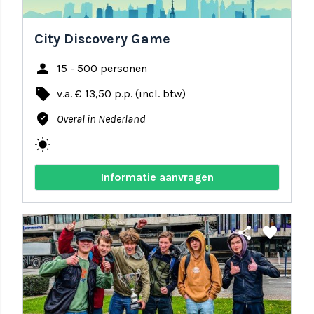
City Discovery Game
person
15 - 500 personen
local_offer
v.a. € 13,50 p.p. (incl. btw)
where_to_vote
Overal in Nederland
wb_sunny
Informatie aanvragen
share
favorite