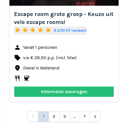
Escape room grote groep - Keuze uit
vele escape rooms!
star
star
star
star
star
9.3/10 (17 reviews)
person
Vanaf 1 personen
local_offer
v.a. € 29,50 p.p. (incl. btw)
where_to_vote
Overal in Nederland
restaurant
coffee
Informatie aanvragen
1
2
3
...
7