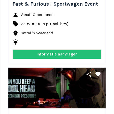
Fast & Furious - Sportwagen Event
person
Vanaf 10 personen
local_offer
v.a. € 99,00 p.p. (incl. btw)
where_to_vote
Overal in Nederland
wb_sunny
Informatie aanvragen
share
favorite