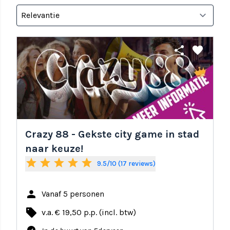
share
favorite
Crazy 88 - Gekste city game in stad
naar keuze!
star
star
star
star
star
9.5/10 (17 reviews)
person
Vanaf 5 personen
local_offer
v.a. € 19,50 p.p. (incl. btw)