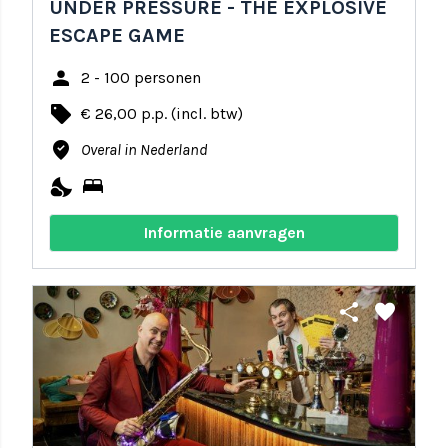
UNDER PRESSURE - THE EXPLOSIVE
ESCAPE GAME
person
2 - 100 personen
local_offer
€ 26,00 p.p. (incl. btw)
where_to_vote
Overal in Nederland
nights_stay
bed
Informatie aanvragen
share
favorite