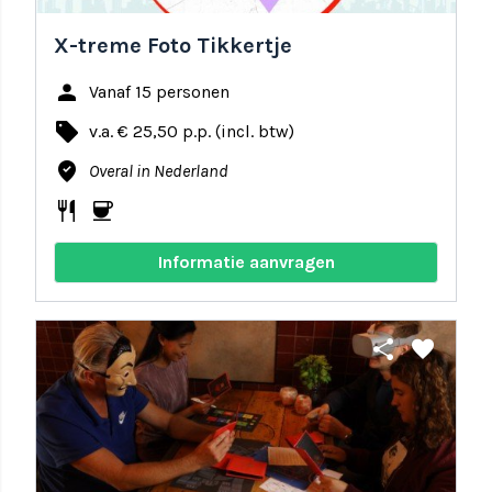
X-treme Foto Tikkertje
person
Vanaf 15 personen
local_offer
v.a. € 25,50 p.p. (incl. btw)
where_to_vote
Overal in Nederland
restaurant
coffee
Informatie aanvragen
share
favorite