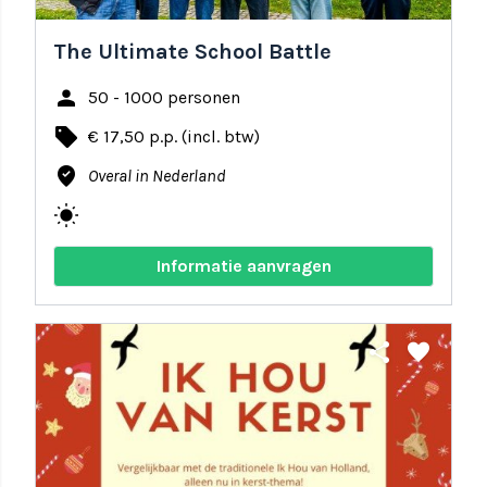
The Ultimate School Battle
person
50 - 1000 personen
local_offer
€ 17,50 p.p. (incl. btw)
where_to_vote
Overal in Nederland
wb_sunny
Informatie aanvragen
share
favorite