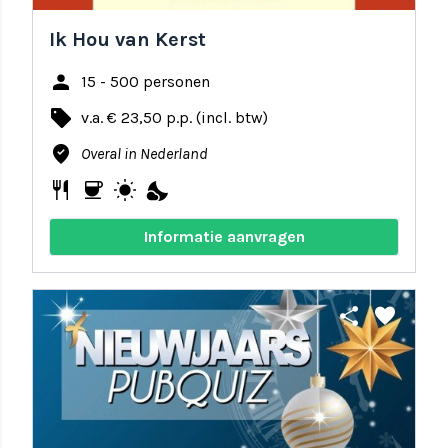
Ik Hou van Kerst
person
15 - 500 personen
local_offer
v.a. € 23,50 p.p. (incl. btw)
where_to_vote
Overal in Nederland
restaurant
coffee
wb_sunny
nights_stay
Informatie aanvragen
share
favorite