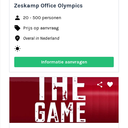
Zeskamp Office Olympics
person
20 - 500 personen
local_offer
Prijs op aanvraag
where_to_vote
Overal in Nederland
wb_sunny
Informatie aanvragen
share
favorite