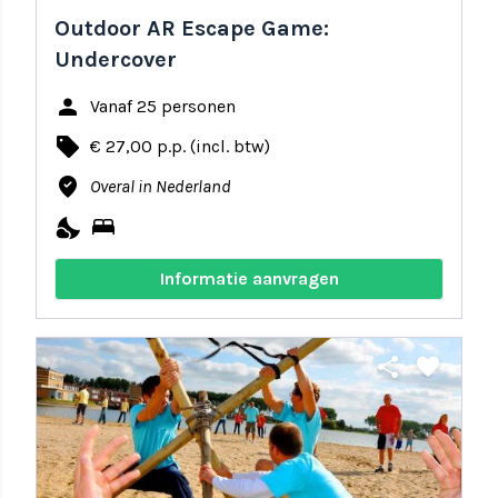
Outdoor AR Escape Game:
Undercover
person
Vanaf 25 personen
local_offer
€ 27,00 p.p. (incl. btw)
where_to_vote
Overal in Nederland
nights_stay
bed
Informatie aanvragen
share
favorite