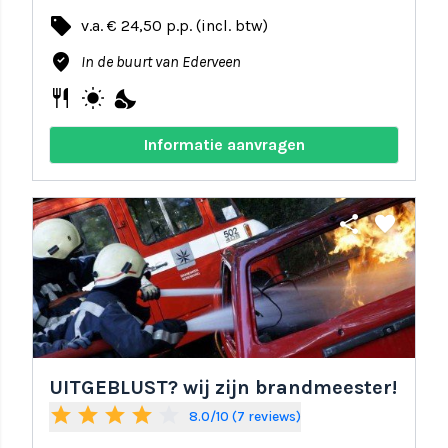
local_offer
v.a. € 24,50 p.p. (incl. btw)
where_to_vote
In de buurt van Ederveen
restaurant
wb_sunny
nights_stay
Informatie aanvragen
share
favorite
UITGEBLUST? wij zijn brandmeester!
star
star
star
star
star_border
8.0/10 (7 reviews)