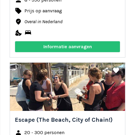
person
local_offer
Prijs op aanvraag
where_to_vote
Overal in Nederland
nights_stay
bed
Informatie aanvragen
share
favorite
Escape (The Beach, City of Chain!)
person
20 - 300 personen