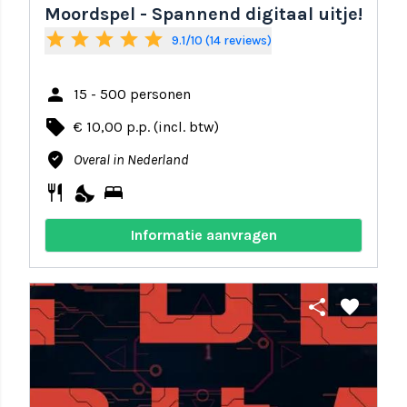
Moordspel - Spannend digitaal uitje!
star
star
star
star
star
9.1/10 (14 reviews)
person
15 - 500 personen
local_offer
€ 10,00 p.p. (incl. btw)
where_to_vote
Overal in Nederland
restaurant
nights_stay
bed
Informatie aanvragen
share
favorite