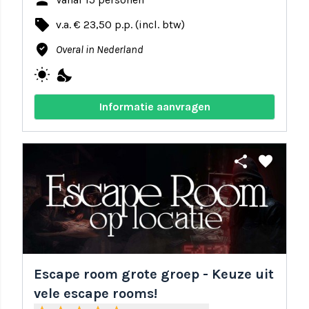
person
local_offer
v.a. € 23,50 p.p. (incl. btw)
where_to_vote
Overal in Nederland
wb_sunny
nights_stay
Informatie aanvragen
share
favorite
Escape room grote groep - Keuze uit
vele escape rooms!