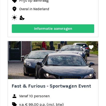
local_offer
Prijs op aanvraag
where_to_vote
Overal in Nederland
wb_sunny
nights_stay
Informatie aanvragen
share
favorite
Fast & Furious - Sportwagen Event
person
Vanaf 10 personen
local_offer
v.a. € 99,00 p.p. (incl. btw)