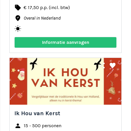
local_offer
€ 17,50 p.p. (incl. btw)
where_to_vote
Overal in Nederland
wb_sunny
Informatie aanvragen
share
favorite
Ik Hou van Kerst
person
15 - 500 personen