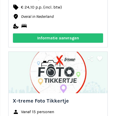
local_offer
€ 24,10 p.p. (incl. btw)
where_to_vote
Overal in Nederland
nights_stay
bed
Informatie aanvragen
share
favorite
X-treme Foto Tikkertje
person
Vanaf 15 personen