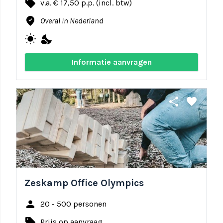
local_offer
v.a. € 17,50 p.p. (incl. btw)
where_to_vote
Overal in Nederland
wb_sunny
nights_stay
Informatie aanvragen
share
favorite
Zeskamp Office Olympics
person
20 - 500 personen
local_offer
Prijs op aanvraag