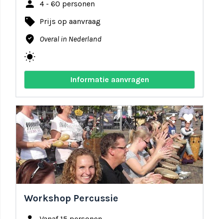
person
4 - 60 personen
local_offer
Prijs op aanvraag
where_to_vote
Overal in Nederland
wb_sunny
Informatie aanvragen
share
favorite
Workshop Percussie
Vanaf 15 personen