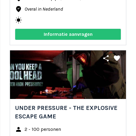
where_to_vote
Overal in Nederland
wb_sunny
Informatie aanvragen
share
favorite
UNDER PRESSURE - THE EXPLOSIVE
ESCAPE GAME
person
2 - 100 personen