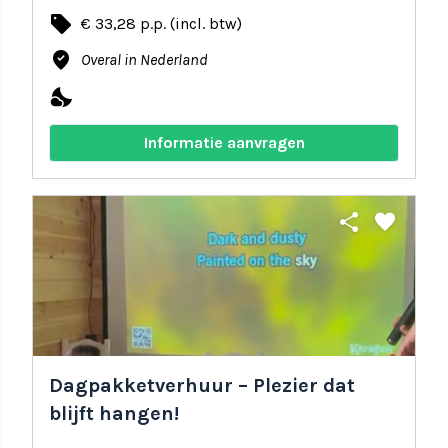
local_offer
€ 33,28 p.p. (incl. btw)
where_to_vote
Overal in Nederland
nights_stay
Informatie aanvragen
share
favorite
Dagpakketverhuur – Plezier dat
blijft hangen!