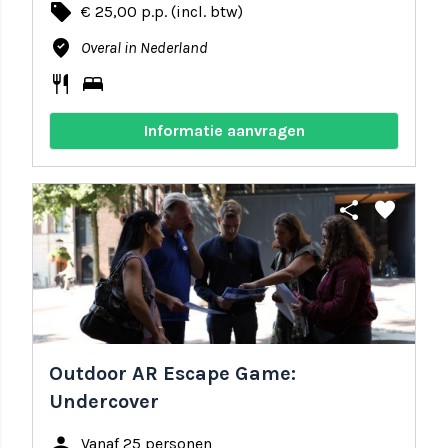
local_offer
€ 25,00 p.p. (incl. btw)
where_to_vote
Overal in Nederland
restaurant
bed
Informatie aanvragen
share
favorite
Outdoor AR Escape Game:
Undercover
person
Vanaf 25 personen