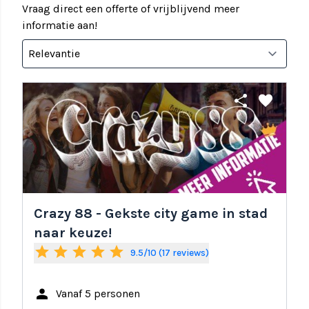
Vraag direct een offerte of vrijblijvend meer
informatie aan!
share
favorite
Crazy 88 - Gekste city game in stad
naar keuze!
star
star
star
star
star
9.5/10 (17 reviews)
person
Vanaf 5 personen