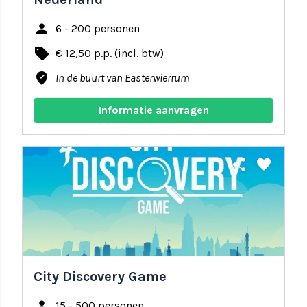
person
6 - 200 personen
local_offer
€ 12,50 p.p. (incl. btw)
where_to_vote
In de buurt van Easterwierrum
Informatie aanvragen
share
favorite
City Discovery Game
person
15 - 500 personen