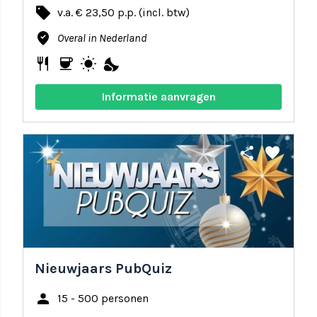
local_offer
v.a. € 23,50 p.p. (incl. btw)
where_to_vote
Overal in Nederland
restaurant
coffee
wb_sunny
nights_stay
Informatie aanvragen
share
favorite
Nieuwjaars PubQuiz
person
15 - 500 personen