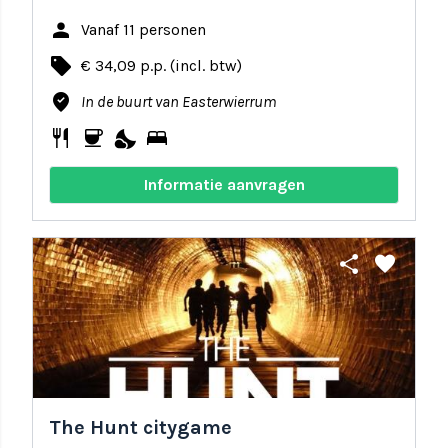
person
Vanaf 11 personen
local_offer
€ 34,09 p.p. (incl. btw)
where_to_vote
In de buurt van Easterwierrum
restaurant
coffee
nights_stay
bed
Informatie aanvragen
share
favorite
The Hunt citygame