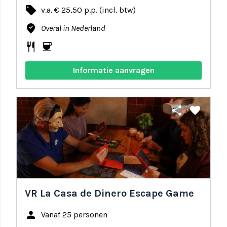
local_offer
v.a. € 25,50 p.p. (incl. btw)
where_to_vote
Overal in Nederland
restaurant
coffee
Informatie aanvragen
share
favorite
VR La Casa de Dinero Escape Game
person
Vanaf 25 personen