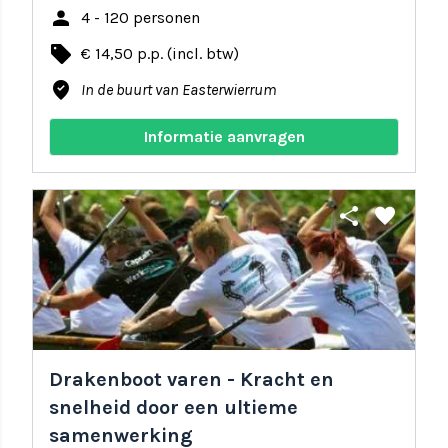
person
4 - 120 personen
local_offer
€ 14,50 p.p. (incl. btw)
where_to_vote
In de buurt van Easterwierrum
Informatie aanvragen
share
favorite
Drakenboot varen - Kracht en
snelheid door een ultieme
samenwerking