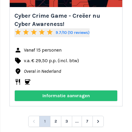
Cyber Crime Game - Creëer nu
Cyber Awareness!
star
star
star
star
star
9.7/10 (10 reviews)
person
Vanaf 15 personen
local_offer
v.a. € 29,50 p.p. (incl. btw)
where_to_vote
Overal in Nederland
restaurant
coffee
Informatie aanvragen
1
2
3
...
7