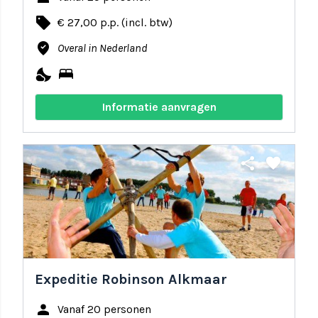
local_offer
€ 27,00 p.p. (incl. btw)
where_to_vote
Overal in Nederland
nights_stay
bed
Informatie aanvragen
share
favorite
Expeditie Robinson Alkmaar
person
Vanaf 20 personen