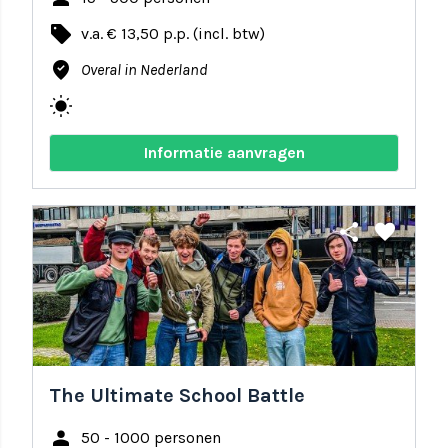
local_offer
v.a. € 13,50 p.p. (incl. btw)
where_to_vote
Overal in Nederland
wb_sunny
Informatie aanvragen
share
favorite
The Ultimate School Battle
person
50 - 1000 personen