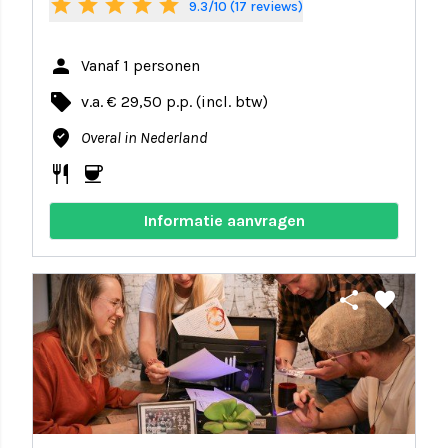
star
star
star
star
star
9.3/10 (17 reviews)
person
Vanaf 1 personen
local_offer
v.a. € 29,50 p.p. (incl. btw)
where_to_vote
Overal in Nederland
restaurant
coffee
Informatie aanvragen
share
favorite