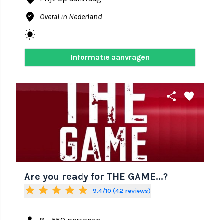
where_to_vote
Overal in Nederland
wb_sunny
Informatie aanvragen
share
favorite
Are you ready for THE GAME...?
star
star
star
star
star
9.4/10 (42 reviews)
8 - 550 personen