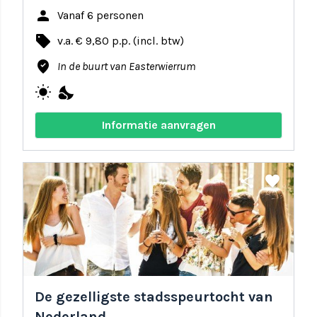
person
Vanaf 6 personen
local_offer
v.a. € 9,80 p.p. (incl. btw)
where_to_vote
In de buurt van Easterwierrum
wb_sunny
nights_stay
Informatie aanvragen
share
favorite
De gezelligste stadsspeurtocht van
Nederland