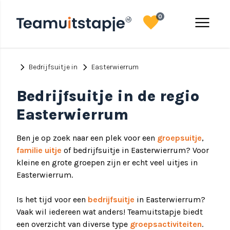
favorite
menu
0
chevron_right
chevron_right
Bedrijfsuitje in
Easterwierrum
Bedrijfsuitje in de regio
Easterwierrum
Ben je op zoek naar een plek voor een
groepsuitje
,
familie uitje
of bedrijfsuitje in Easterwierrum? Voor
kleine en grote groepen zijn er echt veel uitjes in
Easterwierrum.
Is het tijd voor een
bedrijfsuitje
in Easterwierrum?
Vaak wil iedereen wat anders! Teamuitstapje biedt
een overzicht van diverse type
groepsactiviteiten
.