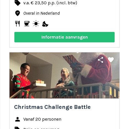
local_offer
v.a. € 23,50 p.p. (incl. btw)
where_to_vote
Overal in Nederland
restaurant
coffee
wb_sunny
nights_stay
Informatie aanvragen
share
favorite
Christmas Challenge Battle
person
Vanaf 20 personen