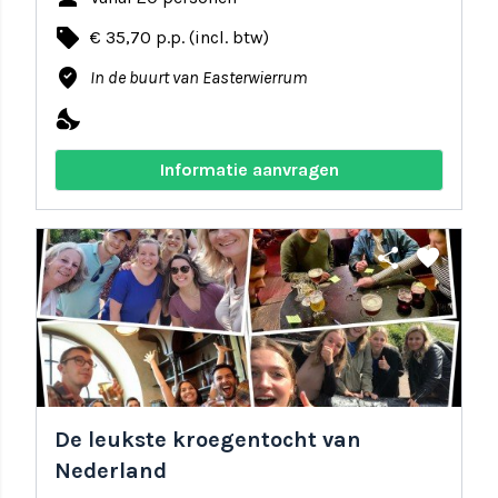
local_offer
€ 35,70 p.p. (incl. btw)
where_to_vote
In de buurt van Easterwierrum
nights_stay
Informatie aanvragen
share
favorite
De leukste kroegentocht van
Nederland