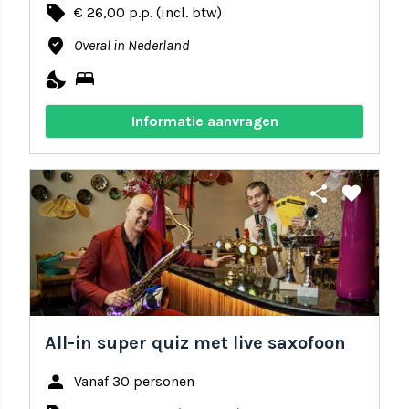
local_offer
€ 26,00 p.p. (incl. btw)
where_to_vote
Overal in Nederland
nights_stay
bed
Informatie aanvragen
share
favorite
All-in super quiz met live saxofoon
person
Vanaf 30 personen