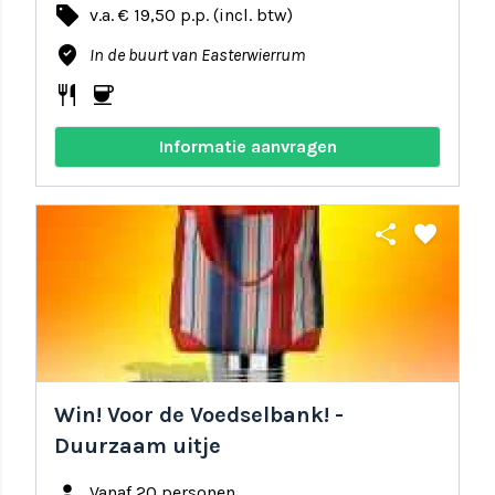
local_offer
v.a. € 19,50 p.p. (incl. btw)
where_to_vote
In de buurt van Easterwierrum
restaurant
coffee
Informatie aanvragen
share
favorite
Win! Voor de Voedselbank! -
Duurzaam uitje
person
Vanaf 20 personen