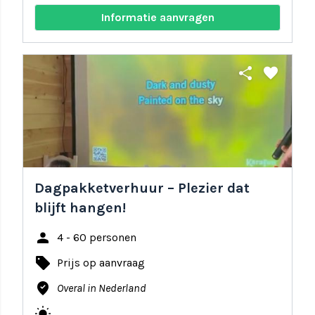
Informatie aanvragen
share
favorite
Dagpakketverhuur – Plezier dat
blijft hangen!
person
4 - 60 personen
local_offer
Prijs op aanvraag
where_to_vote
Overal in Nederland
wb_sunny