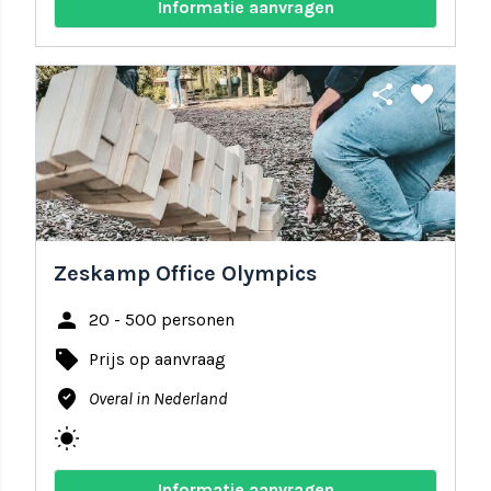
Informatie aanvragen
share
favorite
Zeskamp Office Olympics
person
20 - 500 personen
local_offer
Prijs op aanvraag
where_to_vote
Overal in Nederland
wb_sunny
Informatie aanvragen