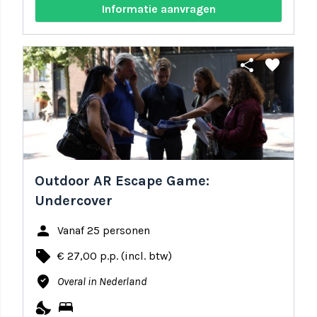
Informatie aanvragen
share
favorite
Outdoor AR Escape Game:
Undercover
person
Vanaf 25 personen
local_offer
€ 27,00 p.p. (incl. btw)
where_to_vote
Overal in Nederland
nights_stay
bed