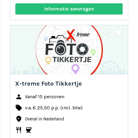
Informatie aanvragen
share
favorite
X-treme Foto Tikkertje
person
Vanaf 15 personen
local_offer
v.a. € 25,50 p.p. (incl. btw)
where_to_vote
Overal in Nederland
restaurant
coffee