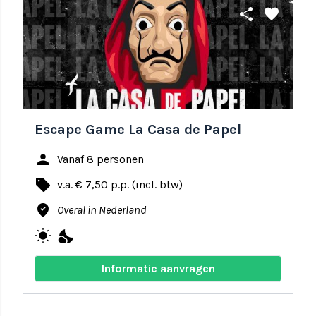
share
favorite
Escape Game La Casa de Papel
person
Vanaf 8 personen
local_offer
v.a. € 7,50 p.p. (incl. btw)
where_to_vote
Overal in Nederland
wb_sunny
nights_stay
Informatie aanvragen