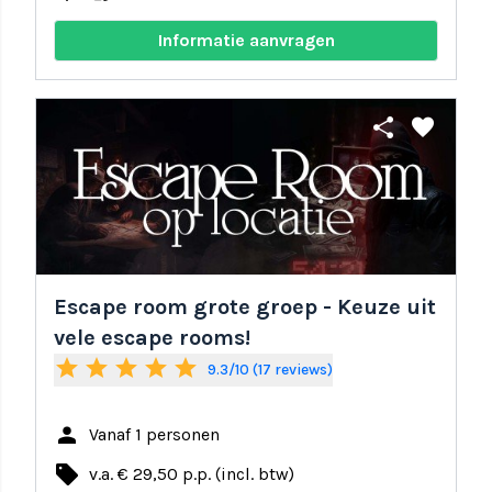
Informatie aanvragen
share
favorite
Escape room grote groep - Keuze uit
vele escape rooms!
star
star
star
star
star
9.3/10 (17 reviews)
person
Vanaf 1 personen
local_offer
v.a. € 29,50 p.p. (incl. btw)