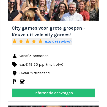
City games voor grote groepen -
Keuze uit vele city games!
star
star
star
star
star
9.0/10 (6 reviews)
person
Vanaf 5 personen
local_offer
v.a. € 19,50 p.p. (incl. btw)
where_to_vote
Overal in Nederland
restaurant
coffee
Informatie aanvragen