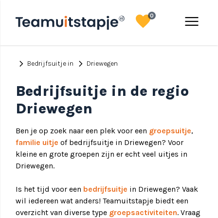
favorite
menu
0
chevron_right
chevron_right
Bedrijfsuitje in
Driewegen
Bedrijfsuitje in de regio
Driewegen
Ben je op zoek naar een plek voor een
groepsuitje
,
familie uitje
of bedrijfsuitje in Driewegen? Voor
kleine en grote groepen zijn er echt veel uitjes in
Driewegen.
Is het tijd voor een
bedrijfsuitje
in Driewegen? Vaak
wil iedereen wat anders! Teamuitstapje biedt een
overzicht van diverse type
groepsactiviteiten
. Vraag