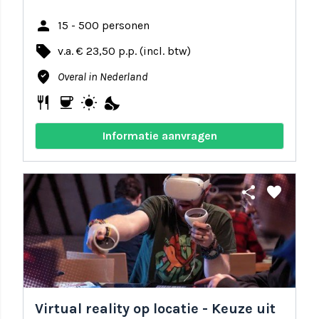
person
15 - 500 personen
local_offer
v.a. € 23,50 p.p. (incl. btw)
where_to_vote
Overal in Nederland
restaurant
coffee
wb_sunny
nights_stay
Informatie aanvragen
share
favorite
Virtual reality op locatie - Keuze uit