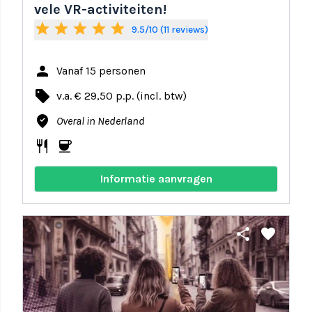
vele VR-activiteiten!
star
star
star
star
star
9.5/10 (11 reviews)
person
Vanaf 15 personen
local_offer
v.a. € 29,50 p.p. (incl. btw)
where_to_vote
Overal in Nederland
restaurant
coffee
Informatie aanvragen
share
favorite