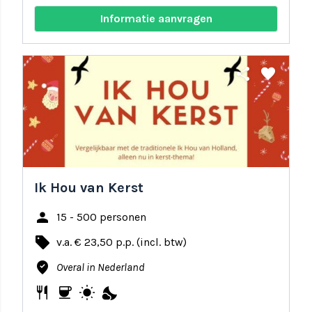
Informatie aanvragen
share
favorite
Ik Hou van Kerst
person
15 - 500 personen
local_offer
v.a. € 23,50 p.p. (incl. btw)
where_to_vote
Overal in Nederland
restaurant
coffee
wb_sunny
nights_stay