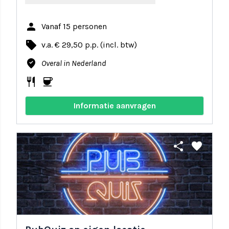
person
Vanaf 15 personen
local_offer
v.a. € 29,50 p.p. (incl. btw)
where_to_vote
Overal in Nederland
restaurant
coffee
Informatie aanvragen
share
favorite