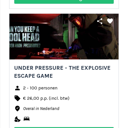
share
favorite
UNDER PRESSURE - THE EXPLOSIVE
ESCAPE GAME
person
2 - 100 personen
local_offer
€ 26,00 p.p. (incl. btw)
where_to_vote
Overal in Nederland
nights_stay
bed