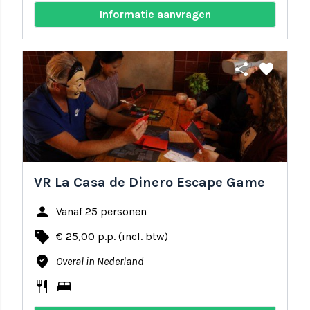
Informatie aanvragen
share
favorite
VR La Casa de Dinero Escape Game
person
Vanaf 25 personen
local_offer
€ 25,00 p.p. (incl. btw)
where_to_vote
Overal in Nederland
restaurant
bed