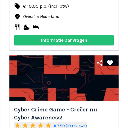
local_offer
€ 10,00 p.p. (incl. btw)
where_to_vote
Overal in Nederland
restaurant
nights_stay
bed
Informatie aanvragen
share
favorite
Cyber Crime Game - Creëer nu
Cyber Awareness!
star
star
star
star
star
9.7/10 (10 reviews)