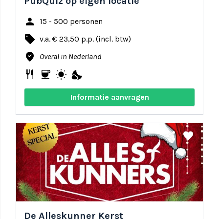
PubQuiz op eigen locatie
person
15 - 500 personen
local_offer
v.a. € 23,50 p.p. (incl. btw)
where_to_vote
Overal in Nederland
restaurant
coffee
wb_sunny
nights_stay
Informatie aanvragen
share
favorite
De Alleskunner Kerst