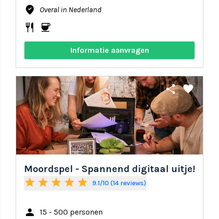
where_to_vote
Overal in Nederland
restaurant
coffee
Informatie aanvragen
share
favorite
Moordspel - Spannend digitaal uitje!
star
star
star
star
star
9.1/10 (14 reviews)
person
15 - 500 personen