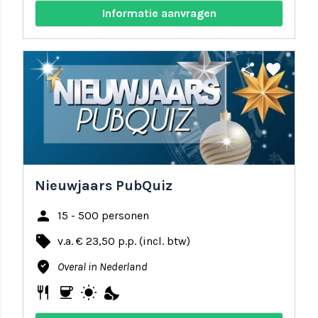
Informatie aanvragen
share
favorite
Nieuwjaars PubQuiz
person
15 - 500 personen
local_offer
v.a. € 23,50 p.p. (incl. btw)
where_to_vote
Overal in Nederland
restaurant
coffee
wb_sunny
nights_stay