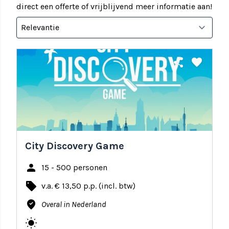
direct een offerte of vrijblijvend meer informatie aan!
share
favorite
City Discovery Game
person
15 - 500 personen
local_offer
v.a. € 13,50 p.p. (incl. btw)
where_to_vote
Overal in Nederland
wb_sunny