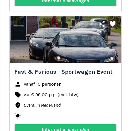
Informatie aanvragen
share
favorite
Fast & Furious - Sportwagen Event
person
Vanaf 10 personen
local_offer
v.a. € 99,00 p.p. (incl. btw)
where_to_vote
Overal in Nederland
wb_sunny
Informatie aanvragen