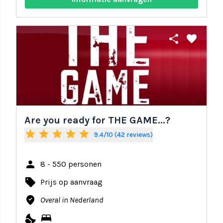
share
favorite
Are you ready for THE GAME...?
star
star
star
star
star
9.4/10 (42 reviews)
person
8 - 550 personen
local_offer
Prijs op aanvraag
where_to_vote
Overal in Nederland
nights_stay
bed