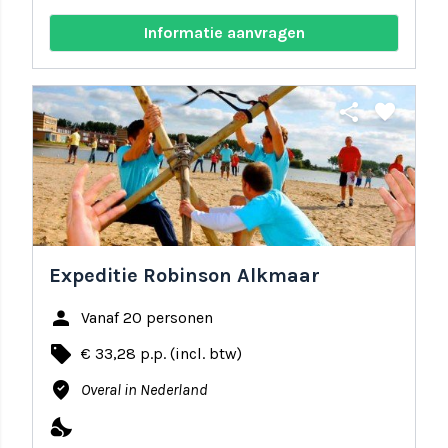
Informatie aanvragen
share
favorite
Expeditie Robinson Alkmaar
person
Vanaf 20 personen
local_offer
€ 33,28 p.p. (incl. btw)
where_to_vote
Overal in Nederland
nights_stay