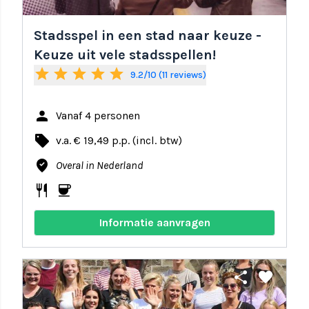
Stadsspel in een stad naar keuze -
Keuze uit vele stadsspellen!
star
star
star
star
star
9.2/10 (11 reviews)
person
Vanaf 4 personen
local_offer
v.a. € 19,49 p.p. (incl. btw)
where_to_vote
Overal in Nederland
restaurant
coffee
Informatie aanvragen
share
favorite