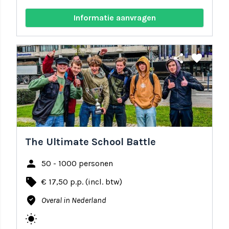
Informatie aanvragen
share
favorite
The Ultimate School Battle
person
50 - 1000 personen
local_offer
€ 17,50 p.p. (incl. btw)
where_to_vote
Overal in Nederland
wb_sunny