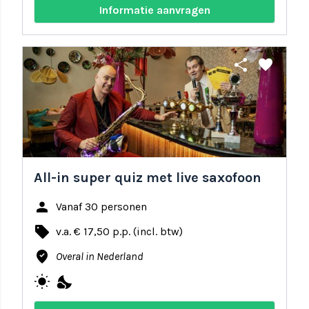
Informatie aanvragen
share
favorite
All-in super quiz met live saxofoon
person
Vanaf 30 personen
local_offer
v.a. € 17,50 p.p. (incl. btw)
where_to_vote
Overal in Nederland
wb_sunny
nights_stay