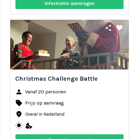
Informatie aanvragen
share
favorite
Christmas Challenge Battle
person
Vanaf 20 personen
local_offer
Prijs op aanvraag
where_to_vote
Overal in Nederland
wb_sunny
nights_stay