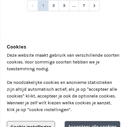
1
2
3
...
7
Cookies
Deze website maakt gebruik van verschillende soorten
cookies. Voor sommige soorten hebben we je
toestemming nodig.
De noodzakelijke cookies en anonieme statistieken
zijn altijd automatisch actief; als je op "accepteer alle
cookies" klikt, accepteer je ook de optionele cookies.
Wanneer je zelf wilt kiezen welke cookies je aanzet,
klik je op “cookie instellingen”.
Adverteren?
Accepteer alle cookies
Cookie instellingen