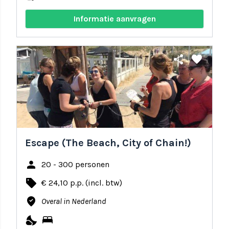
Informatie aanvragen
share
favorite
Escape (The Beach, City of Chain!)
person
20 - 300 personen
local_offer
€ 24,10 p.p. (incl. btw)
where_to_vote
Overal in Nederland
nights_stay
bed