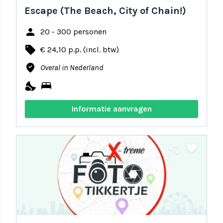
Escape (The Beach, City of Chain!)
person
20 - 300 personen
local_offer
€ 24,10 p.p. (incl. btw)
where_to_vote
Overal in Nederland
nights_stay
bed
Informatie aanvragen
share
favorite