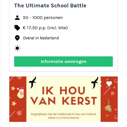
The Ultimate School Battle
person
50 - 1000 personen
local_offer
€ 17,50 p.p. (incl. btw)
where_to_vote
Overal in Nederland
wb_sunny
Informatie aanvragen
share
favorite