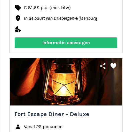
local_offer
€ 81,68 p.p. (incl. btw)
where_to_vote
In de buurt van Driebergen-Rijsenburg
nights_stay
Informatie aanvragen
share
favorite
Fort Escape Diner – Deluxe
person
Vanaf 25 personen