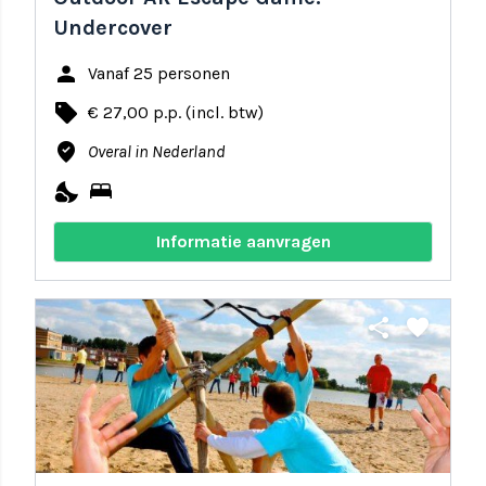
Undercover
person
Vanaf 25 personen
local_offer
€ 27,00 p.p. (incl. btw)
where_to_vote
Overal in Nederland
nights_stay
bed
Informatie aanvragen
share
favorite