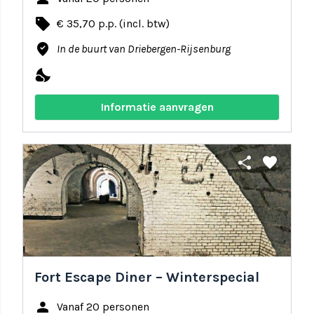
local_offer
€ 35,70 p.p. (incl. btw)
where_to_vote
In de buurt van Driebergen-Rijsenburg
nights_stay
Informatie aanvragen
share
favorite
Fort Escape Diner – Winterspecial
person
Vanaf 20 personen