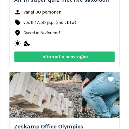
person
Vanaf 30 personen
local_offer
v.a. € 17,50 p.p. (incl. btw)
where_to_vote
Overal in Nederland
wb_sunny
nights_stay
Informatie aanvragen
share
favorite
Zeskamp Office Olympics