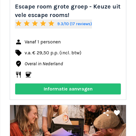
Escape room grote groep - Keuze uit
vele escape rooms!
star
star
star
star
star
9.3/10 (17 reviews)
person
Vanaf 1 personen
local_offer
v.a. € 29,50 p.p. (incl. btw)
where_to_vote
Overal in Nederland
restaurant
coffee
Informatie aanvragen
share
favorite