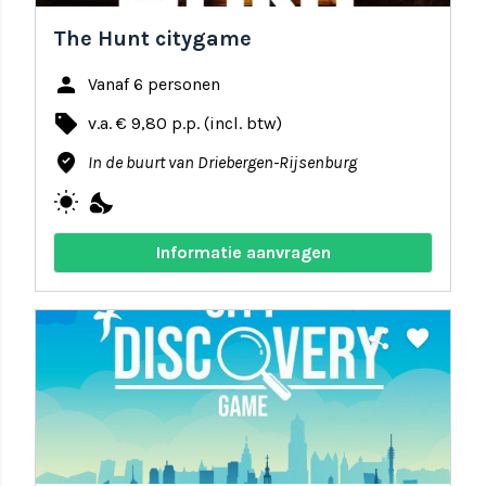
The Hunt citygame
person
Vanaf 6 personen
local_offer
v.a. € 9,80 p.p. (incl. btw)
where_to_vote
In de buurt van Driebergen-Rijsenburg
wb_sunny
nights_stay
Informatie aanvragen
share
favorite