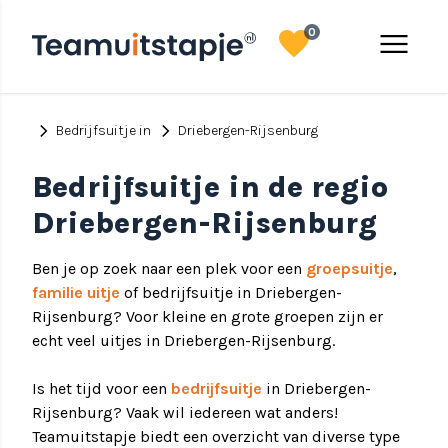
favorite
menu
0
chevron_right
chevron_right
Bedrijfsuitje in
Driebergen-Rijsenburg
Bedrijfsuitje in de regio
Driebergen-Rijsenburg
Ben je op zoek naar een plek voor een
groepsuitje
,
familie uitje
of bedrijfsuitje in Driebergen-
Rijsenburg? Voor kleine en grote groepen zijn er
echt veel uitjes in Driebergen-Rijsenburg.
Is het tijd voor een
bedrijfsuitje
in Driebergen-
Rijsenburg? Vaak wil iedereen wat anders!
Teamuitstapje biedt een overzicht van diverse type