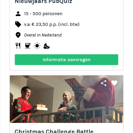
Nieuwjaars PubQuiz
person
15 - 500 personen
local_offer
v.a. € 23,50 p.p. (incl. btw)
where_to_vote
Overal in Nederland
restaurant
coffee
wb_sunny
nights_stay
Informatie aanvragen
share
favorite
Christmas Challenge Battle