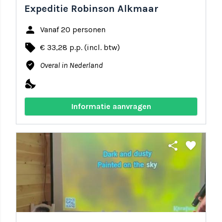
Expeditie Robinson Alkmaar
person
Vanaf 20 personen
local_offer
€ 33,28 p.p. (incl. btw)
where_to_vote
Overal in Nederland
nights_stay
Informatie aanvragen
share
favorite