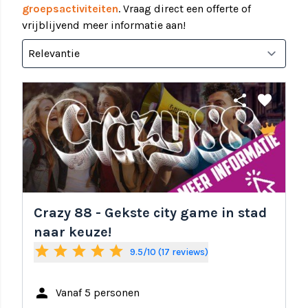
groepsactiviteiten
. Vraag direct een offerte of
vrijblijvend meer informatie aan!
share
favorite
Crazy 88 - Gekste city game in stad
naar keuze!
star
star
star
star
star
9.5/10 (17 reviews)
person
Vanaf 5 personen