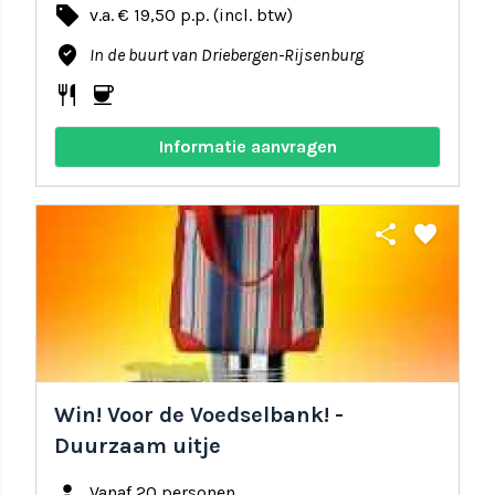
local_offer
v.a. € 19,50 p.p. (incl. btw)
where_to_vote
In de buurt van Driebergen-Rijsenburg
restaurant
coffee
Informatie aanvragen
share
favorite
Win! Voor de Voedselbank! -
Duurzaam uitje
person
Vanaf 20 personen