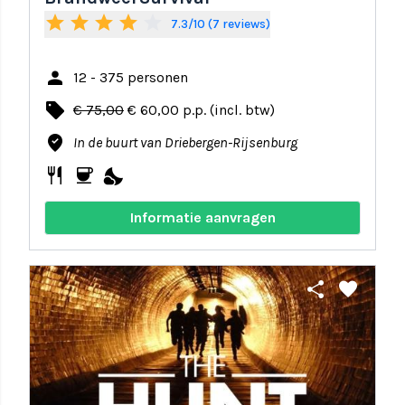
star
star
star
star
star_border
7.3/10 (7 reviews)
person
12 - 375 personen
local_offer
€ 75,00
€ 60,00 p.p. (incl. btw)
where_to_vote
In de buurt van Driebergen-Rijsenburg
restaurant
coffee
nights_stay
Informatie aanvragen
share
favorite