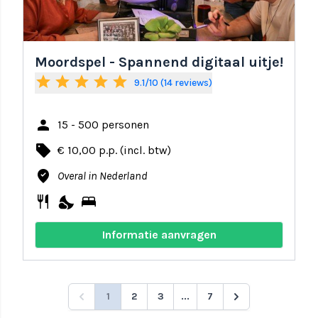
Moordspel - Spannend digitaal uitje!
star
star
star
star
star
9.1/10 (14 reviews)
person
15 - 500 personen
local_offer
€ 10,00 p.p. (incl. btw)
where_to_vote
Overal in Nederland
restaurant
nights_stay
bed
Informatie aanvragen
1
2
3
...
7