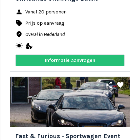
person
Vanaf 20 personen
local_offer
Prijs op aanvraag
where_to_vote
Overal in Nederland
wb_sunny
nights_stay
Informatie aanvragen
share
favorite
Fast & Furious - Sportwagen Event