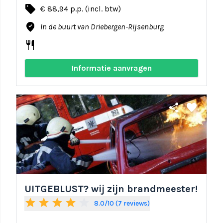
local_offer
€ 88,94 p.p. (incl. btw)
where_to_vote
In de buurt van Driebergen-Rijsenburg
restaurant
Informatie aanvragen
share
favorite
UITGEBLUST? wij zijn brandmeester!
star
star
star
star
star_border
8.0/10 (7 reviews)