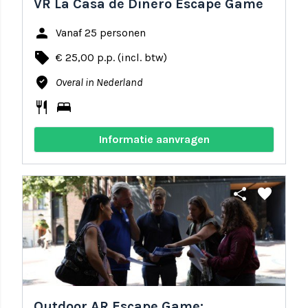
VR La Casa de Dinero Escape Game
person
Vanaf 25 personen
local_offer
€ 25,00 p.p. (incl. btw)
where_to_vote
Overal in Nederland
restaurant
bed
Informatie aanvragen
share
favorite
Outdoor AR Escape Game: