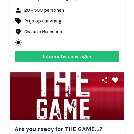
person
20 - 500 personen
local_offer
Prijs op aanvraag
where_to_vote
Overal in Nederland
wb_sunny
Informatie aanvragen
share
favorite
Are you ready for THE GAME...?