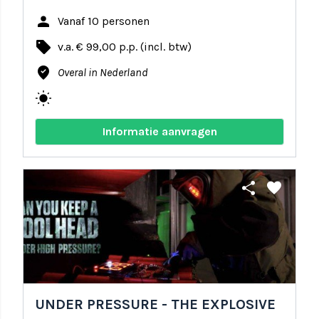
person
Vanaf 10 personen
local_offer
v.a. € 99,00 p.p. (incl. btw)
where_to_vote
Overal in Nederland
wb_sunny
Informatie aanvragen
share
favorite
UNDER PRESSURE - THE EXPLOSIVE