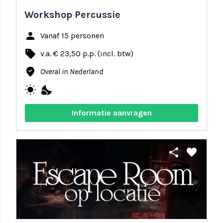
Workshop Percussie
person
Vanaf 15 personen
local_offer
v.a. € 23,50 p.p. (incl. btw)
where_to_vote
Overal in Nederland
wb_sunny
nights_stay
Informatie aanvragen
share
favorite