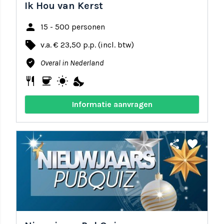
Ik Hou van Kerst
person
15 - 500 personen
local_offer
v.a. € 23,50 p.p. (incl. btw)
where_to_vote
Overal in Nederland
restaurant
coffee
wb_sunny
nights_stay
Informatie aanvragen
share
favorite