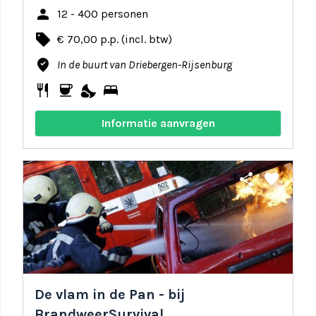
person
12 - 400 personen
local_offer
€ 70,00 p.p. (incl. btw)
where_to_vote
In de buurt van Driebergen-Rijsenburg
restaurant
coffee
nights_stay
bed
Informatie aanvragen
share
favorite
De vlam in de Pan - bij
BrandweerSurvival