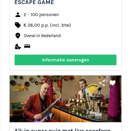
ESCAPE GAME
person
2 - 100 personen
local_offer
€ 26,00 p.p. (incl. btw)
where_to_vote
Overal in Nederland
nights_stay
bed
Informatie aanvragen
share
favorite
All-in super quiz met live saxofoon