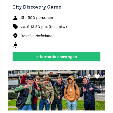
City Discovery Game
person
15 - 500 personen
local_offer
v.a. € 13,50 p.p. (incl. btw)
where_to_vote
Overal in Nederland
wb_sunny
Informatie aanvragen
share
favorite