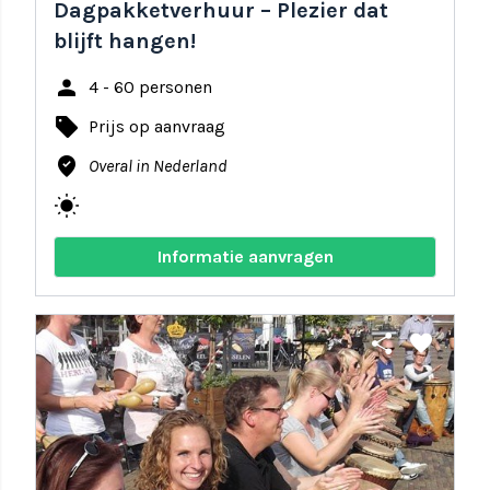
Dagpakketverhuur – Plezier dat
blijft hangen!
person
4 - 60 personen
local_offer
Prijs op aanvraag
where_to_vote
Overal in Nederland
wb_sunny
Informatie aanvragen
share
favorite