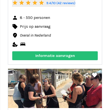
star
star
star
star
star
9.4/10 (42 reviews)
person
8 - 550 personen
local_offer
Prijs op aanvraag
where_to_vote
Overal in Nederland
nights_stay
bed
Informatie aanvragen
share
favorite