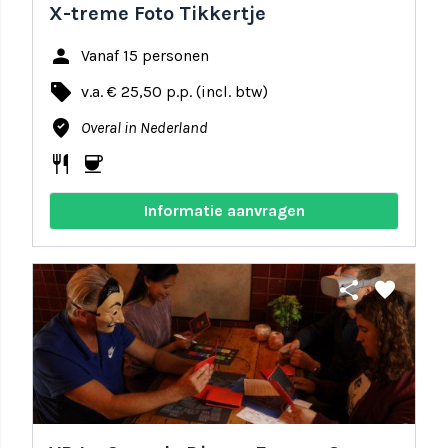
X-treme Foto Tikkertje
person
Vanaf 15 personen
local_offer
v.a. € 25,50 p.p. (incl. btw)
where_to_vote
Overal in Nederland
restaurant
coffee
Informatie aanvragen
share
favorite