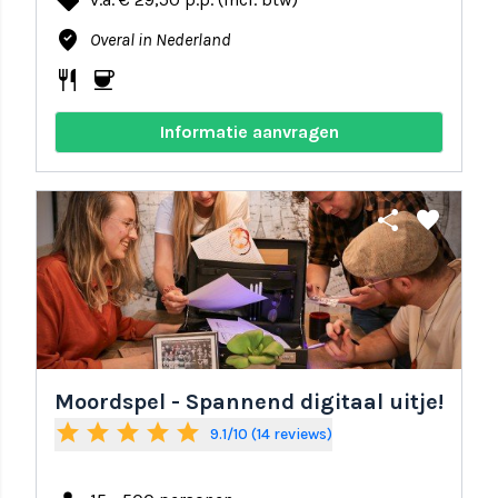
local_offer
where_to_vote
Overal in Nederland
restaurant
coffee
Informatie aanvragen
share
favorite
Moordspel - Spannend digitaal uitje!
star
star
star
star
star
9.1/10 (14 reviews)