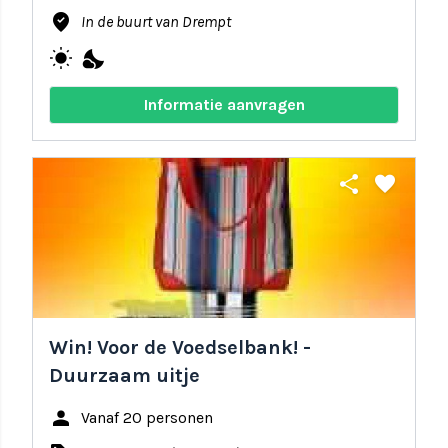
where_to_vote
In de buurt van Drempt
wb_sunny
nights_stay
Informatie aanvragen
share
favorite
Win! Voor de Voedselbank! -
Duurzaam uitje
person
Vanaf 20 personen