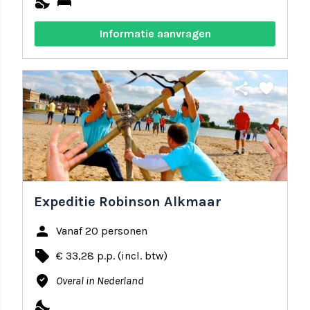
nights_stay
bed
Informatie aanvragen
share
favorite
Expeditie Robinson Alkmaar
person
Vanaf 20 personen
local_offer
€ 33,28 p.p. (incl. btw)
where_to_vote
Overal in Nederland
nights_stay