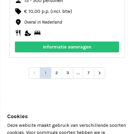
person
15 - 500 personen
local_offer
€ 10,00 p.p. (incl. btw)
where_to_vote
Overal in Nederland
restaurant
nights_stay
bed
Informatie aanvragen
1
2
3
...
7
Cookies
Deze website maakt gebruik van verschillende soorten
cookies. Voor sommige soorten hebben we je