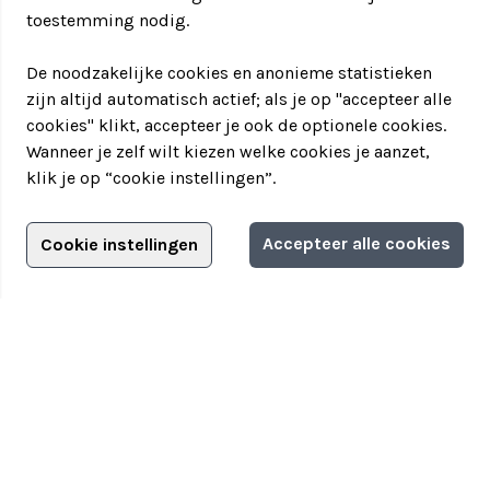
toestemming nodig.
De noodzakelijke cookies en anonieme statistieken
zijn altijd automatisch actief; als je op "accepteer alle
cookies" klikt, accepteer je ook de optionele cookies.
Wanneer je zelf wilt kiezen welke cookies je aanzet,
klik je op “cookie instellingen”.
Adverteren?
Accepteer alle cookies
Cookie instellingen
Filter jouw teamuitstapje!
Adverteerdersopties
Teamuitstapje
> Over Teamuitstapje
> Inspiratie
> Bedrijfsuitje in...
Disclaimer
|
Privacyverklaring