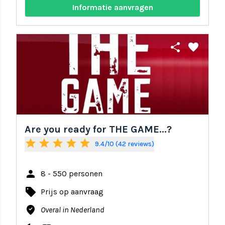
Informatie aanvragen
share
favorite
Are you ready for THE GAME...?
star
star
star
star
star
9.4/10 (42 reviews)
person
8 - 550 personen
local_offer
Prijs op aanvraag
where_to_vote
Overal in Nederland