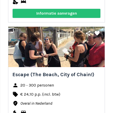
nights_stay
bed
Informatie aanvragen
share
favorite
Escape (The Beach, City of Chain!)
person
20 - 300 personen
local_offer
€ 24,10 p.p. (incl. btw)
where_to_vote
Overal in Nederland
nights_stay
bed