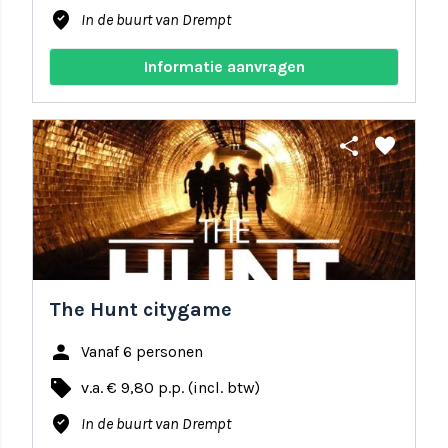
where_to_vote
In de buurt van Drempt
Informatie aanvragen
share
favorite
The Hunt citygame
person
Vanaf 6 personen
local_offer
v.a. € 9,80 p.p. (incl. btw)
where_to_vote
In de buurt van Drempt