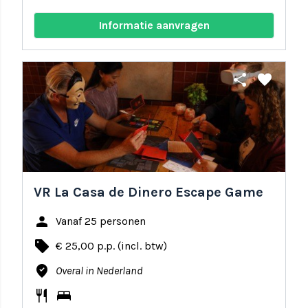
Informatie aanvragen
share
favorite
VR La Casa de Dinero Escape Game
person
Vanaf 25 personen
local_offer
€ 25,00 p.p. (incl. btw)
where_to_vote
Overal in Nederland
restaurant
bed