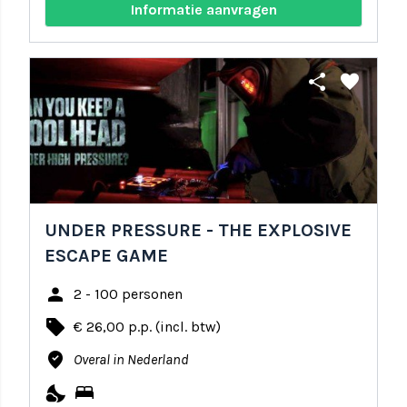
Informatie aanvragen
share
favorite
UNDER PRESSURE - THE EXPLOSIVE
ESCAPE GAME
person
2 - 100 personen
local_offer
€ 26,00 p.p. (incl. btw)
where_to_vote
Overal in Nederland
nights_stay
bed