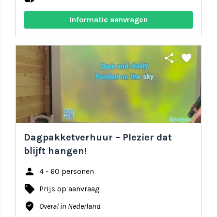
Informatie aanvragen
share
favorite
Dagpakketverhuur – Plezier dat
blijft hangen!
person
4 - 60 personen
local_offer
Prijs op aanvraag
where_to_vote
Overal in Nederland