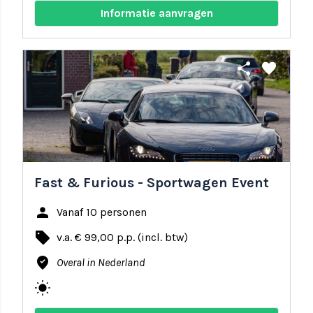
Informatie aanvragen
share
favorite
Fast & Furious - Sportwagen Event
person
Vanaf 10 personen
local_offer
v.a. € 99,00 p.p. (incl. btw)
where_to_vote
Overal in Nederland
wb_sunny