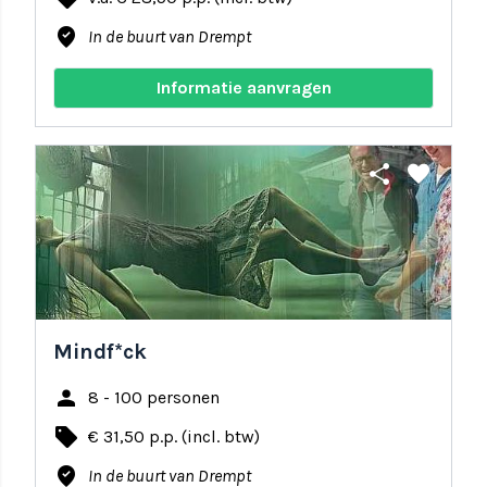
where_to_vote
In de buurt van Drempt
Informatie aanvragen
share
favorite
Mindf*ck
person
8 - 100 personen
local_offer
€ 31,50 p.p. (incl. btw)
where_to_vote
In de buurt van Drempt