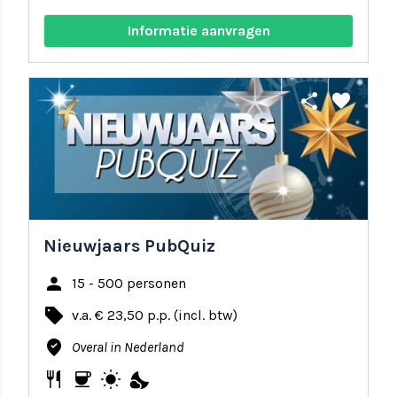
Informatie aanvragen
share
favorite
Nieuwjaars PubQuiz
person
15 - 500 personen
local_offer
v.a. € 23,50 p.p. (incl. btw)
where_to_vote
Overal in Nederland
restaurant
coffee
wb_sunny
nights_stay