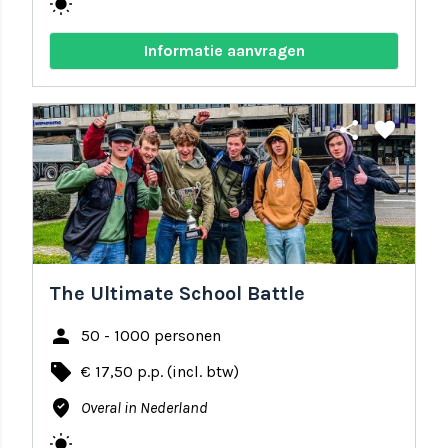
wb_sunny
Informatie aanvragen
share
favorite
The Ultimate School Battle
person
50 - 1000 personen
local_offer
€ 17,50 p.p. (incl. btw)
where_to_vote
Overal in Nederland
wb_sunny