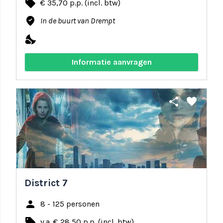
local_offer
€ 35,70 p.p. (incl. btw)
where_to_vote
In de buurt van Drempt
nights_stay
Informatie aanvragen
share
favorite
District 7
person
8 - 125 personen
local_offer
v.a. € 28,50 p.p. (incl. btw)