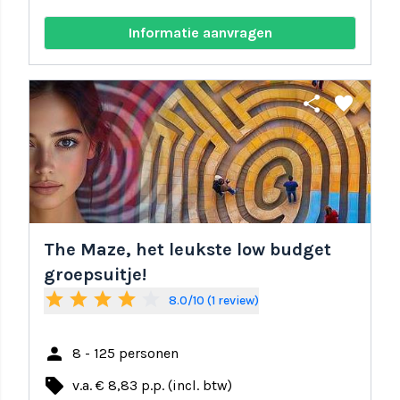
Informatie aanvragen
share
favorite
The Maze, het leukste low budget
groepsuitje!
star
star
star
star
star_border
8.0/10 (1 review)
person
8 - 125 personen
local_offer
v.a. € 8,83 p.p. (incl. btw)