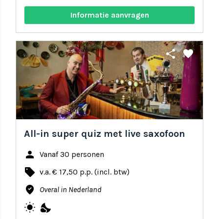
Informatie aanvragen
share
favorite
All-in super quiz met live saxofoon
person
Vanaf 30 personen
local_offer
v.a. € 17,50 p.p. (incl. btw)
where_to_vote
Overal in Nederland
wb_sunny
nights_stay