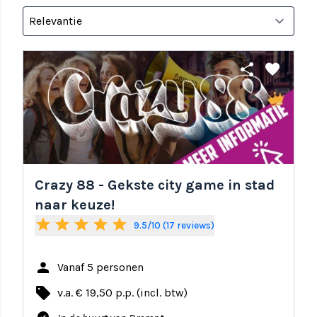
share
favorite
Crazy 88 - Gekste city game in stad
naar keuze!
star
star
star
star
star
9.5/10 (17 reviews)
person
Vanaf 5 personen
local_offer
v.a. € 19,50 p.p. (incl. btw)