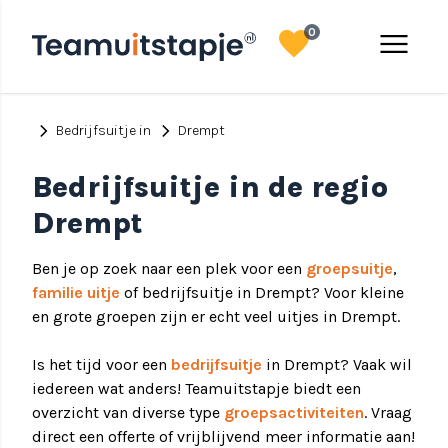
favorite
menu
0
chevron_right
chevron_right
Bedrijfsuitje in
Drempt
Bedrijfsuitje in de regio
Drempt
Ben je op zoek naar een plek voor een
groepsuitje
,
familie uitje
of bedrijfsuitje in Drempt? Voor kleine
en grote groepen zijn er echt veel uitjes in Drempt.
Is het tijd voor een
bedrijfsuitje
in Drempt? Vaak wil
iedereen wat anders! Teamuitstapje biedt een
overzicht van diverse type
groepsactiviteiten
. Vraag
direct een offerte of vrijblijvend meer informatie aan!