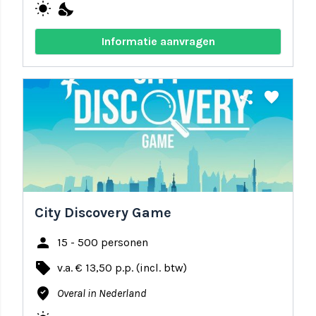
wb_sunny
nights_stay
Informatie aanvragen
share
favorite
City Discovery Game
person
15 - 500 personen
local_offer
v.a. € 13,50 p.p. (incl. btw)
where_to_vote
Overal in Nederland