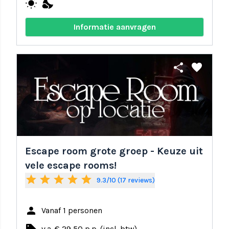
wb_sunny
nights_stay
Informatie aanvragen
share
favorite
Escape room grote groep - Keuze uit
vele escape rooms!
star
star
star
star
star
9.3/10 (17 reviews)
person
Vanaf 1 personen
v.a. € 29,50 p.p. (incl. btw)