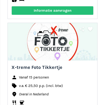
Informatie aanvragen
share
favorite
X-treme Foto Tikkertje
person
Vanaf 15 personen
local_offer
v.a. € 25,50 p.p. (incl. btw)
where_to_vote
Overal in Nederland
restaurant
coffee