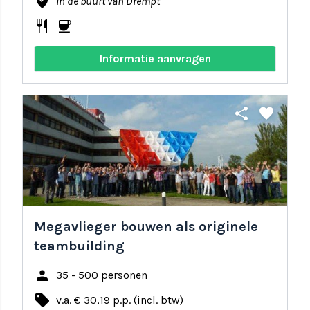
where_to_vote
In de buurt van Drempt
restaurant
coffee
Informatie aanvragen
share
favorite
Megavlieger bouwen als originele
teambuilding
person
35 - 500 personen
local_offer
v.a. € 30,19 p.p. (incl. btw)