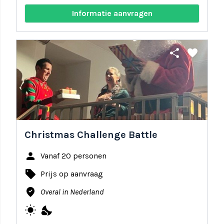
Informatie aanvragen
share
favorite
Christmas Challenge Battle
person
Vanaf 20 personen
local_offer
Prijs op aanvraag
where_to_vote
Overal in Nederland
wb_sunny
nights_stay