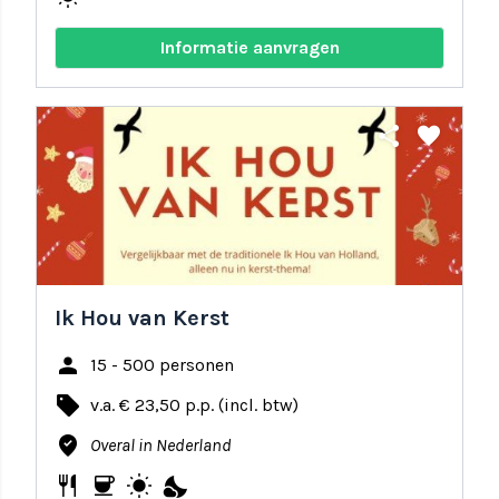
Informatie aanvragen
share
favorite
Ik Hou van Kerst
person
15 - 500 personen
local_offer
v.a. € 23,50 p.p. (incl. btw)
where_to_vote
Overal in Nederland
restaurant
coffee
wb_sunny
nights_stay