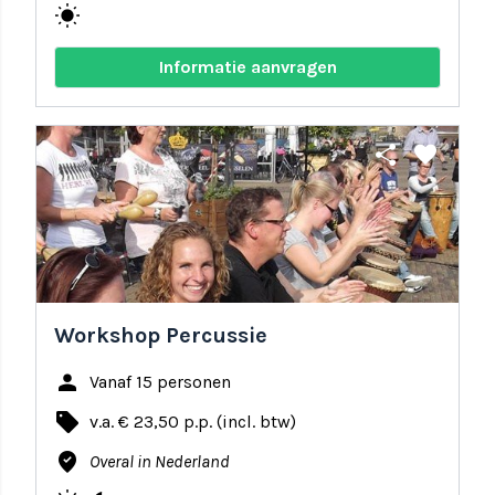
wb_sunny
Informatie aanvragen
share
favorite
Workshop Percussie
person
Vanaf 15 personen
local_offer
v.a. € 23,50 p.p. (incl. btw)
where_to_vote
Overal in Nederland