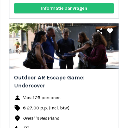
Informatie aanvragen
share
favorite
Outdoor AR Escape Game:
Undercover
person
Vanaf 25 personen
local_offer
€ 27,00 p.p. (incl. btw)
where_to_vote
Overal in Nederland