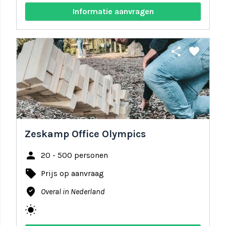
Informatie aanvragen
share
favorite
Zeskamp Office Olympics
person
20 - 500 personen
local_offer
Prijs op aanvraag
where_to_vote
Overal in Nederland
wb_sunny