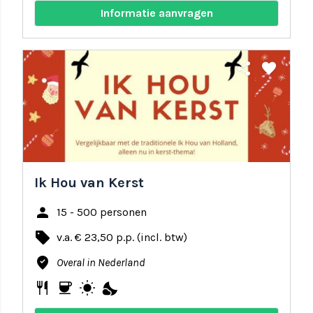
Informatie aanvragen
share
favorite
Ik Hou van Kerst
person
15 - 500 personen
local_offer
v.a. € 23,50 p.p. (incl. btw)
where_to_vote
Overal in Nederland
restaurant
coffee
wb_sunny
nights_stay