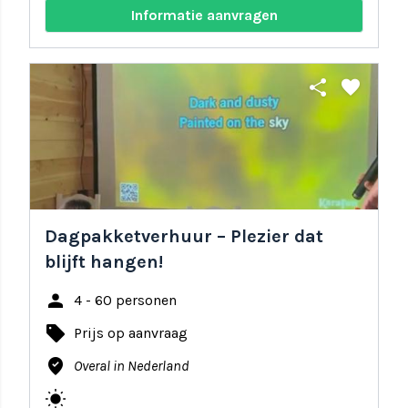
Informatie aanvragen
share
favorite
Dagpakketverhuur – Plezier dat
blijft hangen!
person
4 - 60 personen
local_offer
Prijs op aanvraag
where_to_vote
Overal in Nederland
wb_sunny