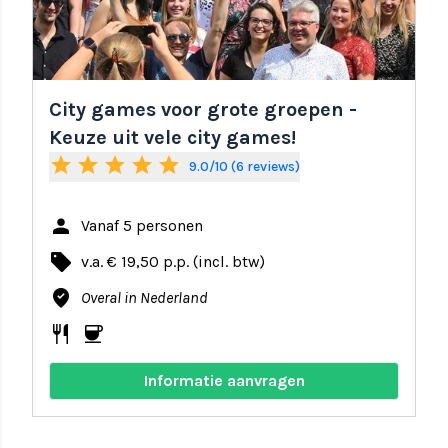
City games voor grote groepen -
Keuze uit vele city games!
star
star
star
star
star
9.0/10 (6 reviews)
person
Vanaf 5 personen
local_offer
v.a. € 19,50 p.p. (incl. btw)
where_to_vote
Overal in Nederland
restaurant
coffee
Informatie aanvragen