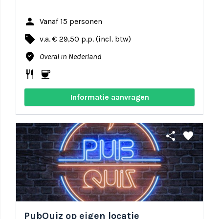
person
Vanaf 15 personen
local_offer
v.a. € 29,50 p.p. (incl. btw)
where_to_vote
Overal in Nederland
restaurant
coffee
Informatie aanvragen
share
favorite
PubQuiz op eigen locatie