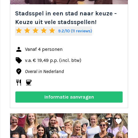
Stadsspel in een stad naar keuze -
Keuze uit vele stadsspellen!
star
star
star
star
star
9.2/10 (11 reviews)
person
Vanaf 4 personen
local_offer
v.a. € 19,49 p.p. (incl. btw)
where_to_vote
Overal in Nederland
restaurant
coffee
Informatie aanvragen
share
favorite