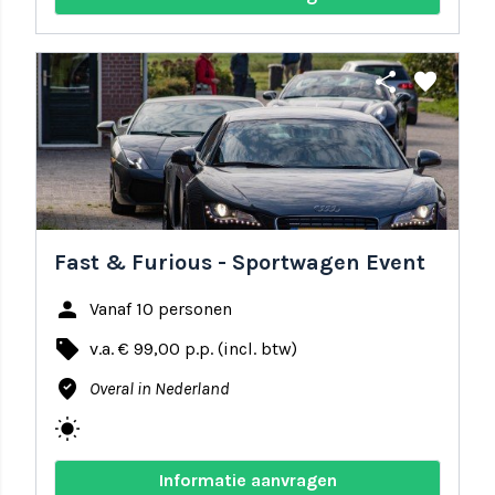
share
favorite
Fast & Furious - Sportwagen Event
person
Vanaf 10 personen
local_offer
v.a. € 99,00 p.p. (incl. btw)
where_to_vote
Overal in Nederland
wb_sunny
Informatie aanvragen