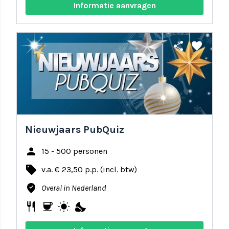
Informatie aanvragen
share
favorite
Nieuwjaars PubQuiz
person
15 - 500 personen
local_offer
v.a. € 23,50 p.p. (incl. btw)
where_to_vote
Overal in Nederland
restaurant
coffee
wb_sunny
nights_stay