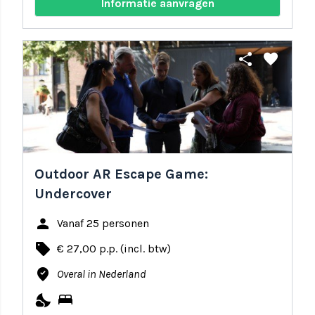
Informatie aanvragen
share
favorite
Outdoor AR Escape Game:
Undercover
person
Vanaf 25 personen
local_offer
€ 27,00 p.p. (incl. btw)
where_to_vote
Overal in Nederland
nights_stay
bed