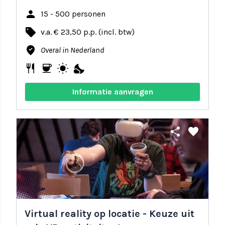
person
15 - 500 personen
local_offer
v.a. € 23,50 p.p. (incl. btw)
where_to_vote
Overal in Nederland
restaurant
coffee
wb_sunny
nights_stay
Informatie aanvragen
share
favorite
Virtual reality op locatie - Keuze uit