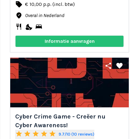
local_offer
€ 10,00 p.p. (incl. btw)
where_to_vote
Overal in Nederland
restaurant
nights_stay
bed
Informatie aanvragen
share
favorite
Cyber Crime Game - Creëer nu
Cyber Awareness!
star
star
star
star
star
9.7/10 (10 reviews)