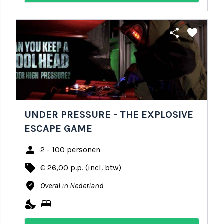
share
favorite
UNDER PRESSURE - THE EXPLOSIVE
ESCAPE GAME
person
2 - 100 personen
local_offer
€ 26,00 p.p. (incl. btw)
where_to_vote
Overal in Nederland
nights_stay
bed