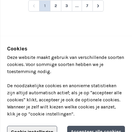
1
2
3
...
7
Cookies
Deze website maakt gebruik van verschillende soorten
cookies. Voor sommige soorten hebben we je
toestemming nodig.
De noodzakelijke cookies en anonieme statistieken
zijn altijd automatisch actief; als je op "accepteer alle
cookies" klikt, accepteer je ook de optionele cookies.
Wanneer je zelf wilt kiezen welke cookies je aanzet,
klik je op “cookie instellingen”.
Adverteren?
Accepteer alle cookies
Cookie instellingen