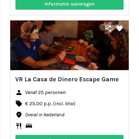
Informatie aanvragen
share
favorite
VR La Casa de Dinero Escape Game
person
Vanaf 25 personen
local_offer
€ 25,00 p.p. (incl. btw)
where_to_vote
Overal in Nederland
restaurant
bed