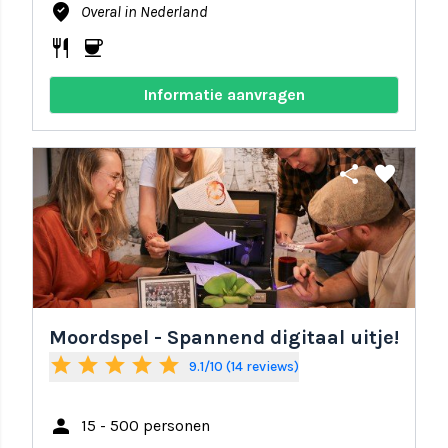
where_to_vote
Overal in Nederland
restaurant
coffee
Informatie aanvragen
share
favorite
Moordspel - Spannend digitaal uitje!
star
star
star
star
star
9.1/10 (14 reviews)
person
15 - 500 personen