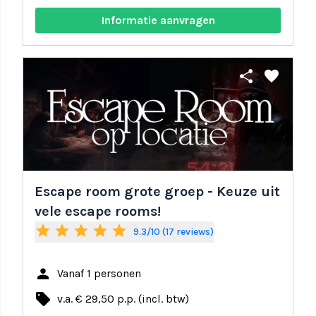
Informatie aanvragen
share
favorite
Escape room grote groep - Keuze uit
vele escape rooms!
star
star
star
star
star
9.3/10 (17 reviews)
person
Vanaf 1 personen
local_offer
v.a. € 29,50 p.p. (incl. btw)