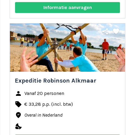
Informatie aanvragen
share
favorite
Expeditie Robinson Alkmaar
person
Vanaf 20 personen
local_offer
€ 33,28 p.p. (incl. btw)
where_to_vote
Overal in Nederland
nights_stay