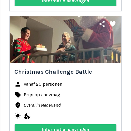
Informatie aanvragen
share
favorite
Christmas Challenge Battle
person
Vanaf 20 personen
local_offer
Prijs op aanvraag
where_to_vote
Overal in Nederland
wb_sunny
nights_stay
Informatie aanvragen