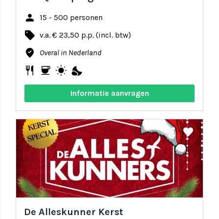
person
15 - 500 personen
local_offer
v.a. € 23,50 p.p. (incl. btw)
where_to_vote
Overal in Nederland
restaurant
coffee
wb_sunny
nights_stay
Informatie aanvragen
share
favorite
De Alleskunner Kerst