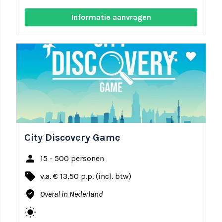
Informatie aanvragen
share
favorite
City Discovery Game
person
15 - 500 personen
local_offer
v.a. € 13,50 p.p. (incl. btw)
where_to_vote
Overal in Nederland
wb_sunny