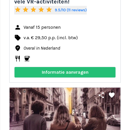
vele VR-activiteiten!
star
star
star
star
star
9.5/10 (11 reviews)
person
Vanaf 15 personen
local_offer
v.a. € 29,50 p.p. (incl. btw)
where_to_vote
Overal in Nederland
restaurant
coffee
Informatie aanvragen
share
favorite