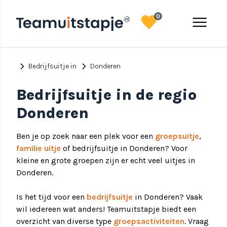
favorite
menu
0
chevron_right
chevron_right
Bedrijfsuitje in
Donderen
Bedrijfsuitje in de regio
Donderen
Ben je op zoek naar een plek voor een
groepsuitje
,
familie uitje
of bedrijfsuitje in Donderen? Voor
kleine en grote groepen zijn er echt veel uitjes in
Donderen.
Is het tijd voor een
bedrijfsuitje
in Donderen? Vaak
wil iedereen wat anders! Teamuitstapje biedt een
overzicht van diverse type
groepsactiviteiten
. Vraag