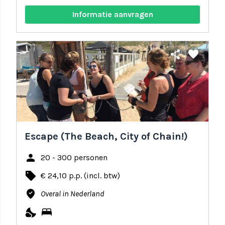
Informatie aanvragen
share
favorite
Escape (The Beach, City of Chain!)
person
20 - 300 personen
local_offer
€ 24,10 p.p. (incl. btw)
where_to_vote
Overal in Nederland
nights_stay
bed