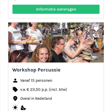
Informatie aanvragen
share
favorite
Workshop Percussie
person
Vanaf 15 personen
local_offer
v.a. € 23,50 p.p. (incl. btw)
where_to_vote
Overal in Nederland
wb_sunny
nights_stay