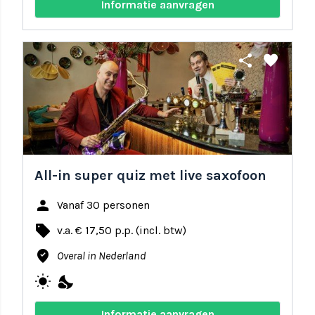
Informatie aanvragen
share
favorite
All-in super quiz met live saxofoon
person
Vanaf 30 personen
local_offer
v.a. € 17,50 p.p. (incl. btw)
where_to_vote
Overal in Nederland
wb_sunny
nights_stay
Informatie aanvragen