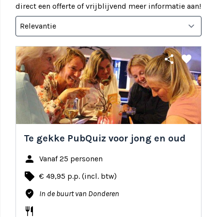
direct een offerte of vrijblijvend meer informatie aan!
share
favorite
Te gekke PubQuiz voor jong en oud
person
Vanaf 25 personen
local_offer
€ 49,95 p.p. (incl. btw)
where_to_vote
In de buurt van Donderen
restaurant