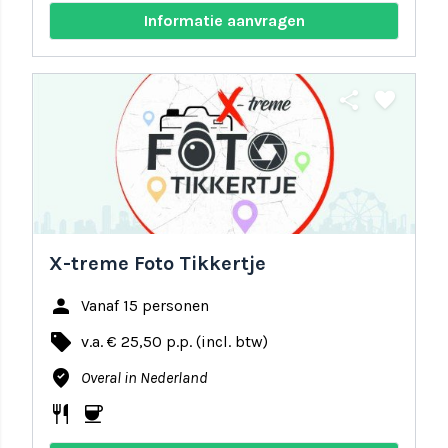
Informatie aanvragen
share
favorite
X-treme Foto Tikkertje
person
Vanaf 15 personen
local_offer
v.a. € 25,50 p.p. (incl. btw)
where_to_vote
Overal in Nederland
restaurant
coffee