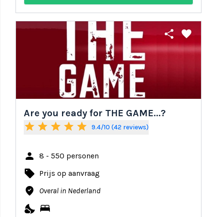
share
favorite
Are you ready for THE GAME...?
star
star
star
star
star
9.4/10 (42 reviews)
person
8 - 550 personen
local_offer
Prijs op aanvraag
where_to_vote
Overal in Nederland
nights_stay
bed