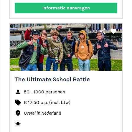
Informatie aanvragen
share
favorite
The Ultimate School Battle
person
50 - 1000 personen
local_offer
€ 17,50 p.p. (incl. btw)
where_to_vote
Overal in Nederland
wb_sunny