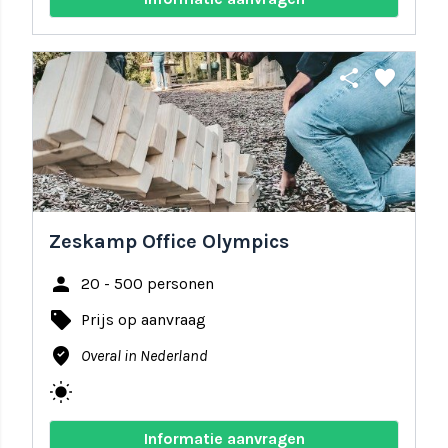
share
favorite
Zeskamp Office Olympics
person
20 - 500 personen
local_offer
Prijs op aanvraag
where_to_vote
Overal in Nederland
wb_sunny
Informatie aanvragen