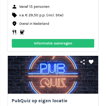
person
Vanaf 15 personen
local_offer
v.a. € 29,50 p.p. (incl. btw)
where_to_vote
Overal in Nederland
restaurant
coffee
Informatie aanvragen
share
favorite
PubQuiz op eigen locatie