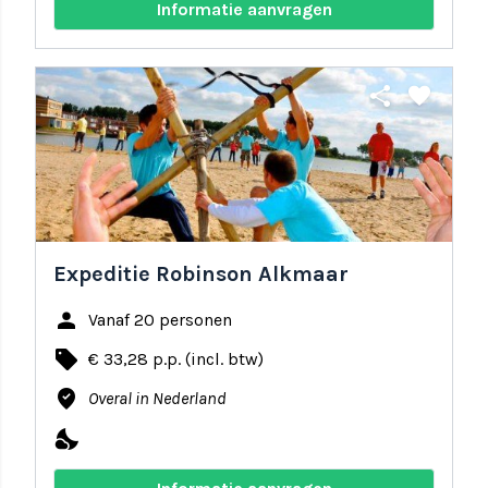
Informatie aanvragen
share
favorite
Expeditie Robinson Alkmaar
person
Vanaf 20 personen
local_offer
€ 33,28 p.p. (incl. btw)
where_to_vote
Overal in Nederland
nights_stay