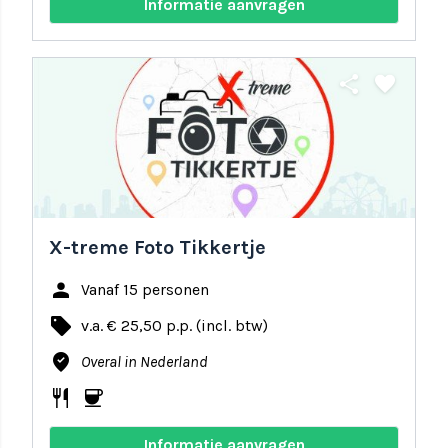
Informatie aanvragen
share
favorite
X-treme Foto Tikkertje
person
Vanaf 15 personen
local_offer
v.a. € 25,50 p.p. (incl. btw)
where_to_vote
Overal in Nederland
restaurant
coffee
Informatie aanvragen