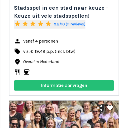
Stadsspel in een stad naar keuze -
Keuze uit vele stadsspellen!
star
star
star
star
star
9.2/10 (11 reviews)
person
Vanaf 4 personen
local_offer
v.a. € 19,49 p.p. (incl. btw)
where_to_vote
Overal in Nederland
restaurant
coffee
Informatie aanvragen
share
favorite