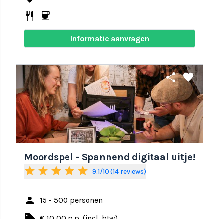
restaurant
coffee
Informatie aanvragen
share
favorite
Moordspel - Spannend digitaal uitje!
star
star
star
star
star
9.1/10 (14 reviews)
person
15 - 500 personen
local_offer
€ 10,00 p.p. (incl. btw)