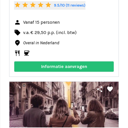
star
star
star
star
star
9.5/10 (11 reviews)
person
Vanaf 15 personen
local_offer
v.a. € 29,50 p.p. (incl. btw)
where_to_vote
Overal in Nederland
restaurant
coffee
Informatie aanvragen
share
favorite