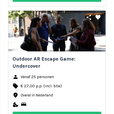
share
favorite
Outdoor AR Escape Game:
Undercover
person
Vanaf 25 personen
local_offer
€ 27,00 p.p. (incl. btw)
where_to_vote
Overal in Nederland
nights_stay
bed