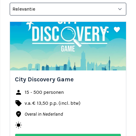
share
favorite
City Discovery Game
person
15 - 500 personen
local_offer
v.a. € 13,50 p.p. (incl. btw)
where_to_vote
Overal in Nederland
wb_sunny