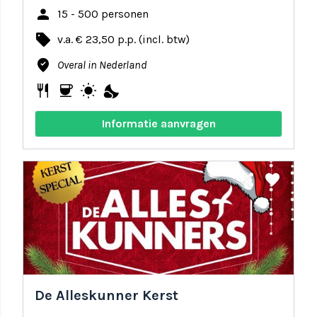
person
15 - 500 personen
local_offer
v.a. € 23,50 p.p. (incl. btw)
where_to_vote
Overal in Nederland
restaurant
coffee
wb_sunny
nights_stay
Informatie aanvragen
share
favorite
De Alleskunner Kerst