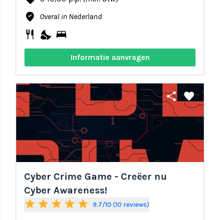
where_to_vote
Overal in Nederland
restaurant
nights_stay
bed
Informatie aanvragen
share
favorite
Cyber Crime Game - Creëer nu
Cyber Awareness!
star
star
star
star
star
9.7/10 (10 reviews)