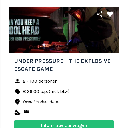
share
favorite
UNDER PRESSURE - THE EXPLOSIVE
ESCAPE GAME
person
2 - 100 personen
local_offer
€ 26,00 p.p. (incl. btw)
where_to_vote
Overal in Nederland
nights_stay
bed
Informatie aanvragen