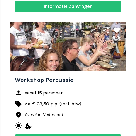
Informatie aanvragen
share
favorite
Workshop Percussie
person
Vanaf 15 personen
local_offer
v.a. € 23,50 p.p. (incl. btw)
where_to_vote
Overal in Nederland
wb_sunny
nights_stay