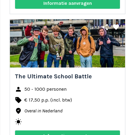
Informatie aanvragen
share
favorite
The Ultimate School Battle
person
50 - 1000 personen
local_offer
€ 17,50 p.p. (incl. btw)
where_to_vote
Overal in Nederland
wb_sunny