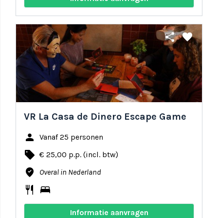
share
favorite
VR La Casa de Dinero Escape Game
person
Vanaf 25 personen
local_offer
€ 25,00 p.p. (incl. btw)
where_to_vote
Overal in Nederland
restaurant
bed
Informatie aanvragen