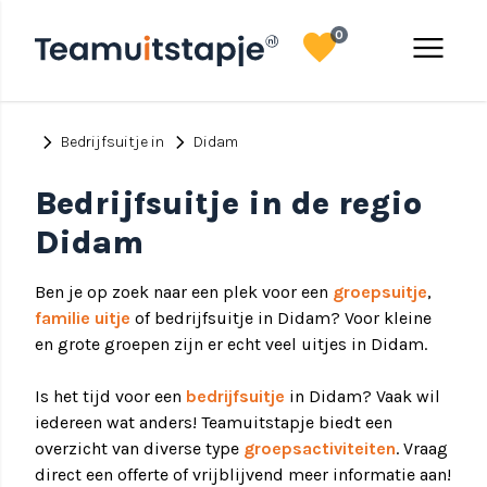
favorite
menu
0
chevron_right
chevron_right
Bedrijfsuitje in
Didam
Bedrijfsuitje in de regio
Didam
Ben je op zoek naar een plek voor een
groepsuitje
,
familie uitje
of bedrijfsuitje in Didam? Voor kleine
en grote groepen zijn er echt veel uitjes in Didam.
Is het tijd voor een
bedrijfsuitje
in Didam? Vaak wil
iedereen wat anders! Teamuitstapje biedt een
overzicht van diverse type
groepsactiviteiten
. Vraag
direct een offerte of vrijblijvend meer informatie aan!