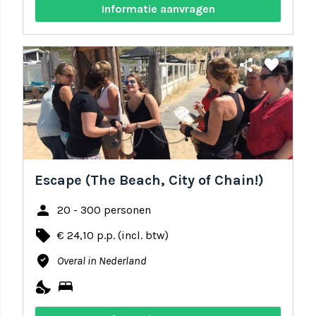
Informatie aanvragen
share
favorite
Escape (The Beach, City of Chain!)
person
20 - 300 personen
local_offer
€ 24,10 p.p. (incl. btw)
where_to_vote
Overal in Nederland
nights_stay
bed