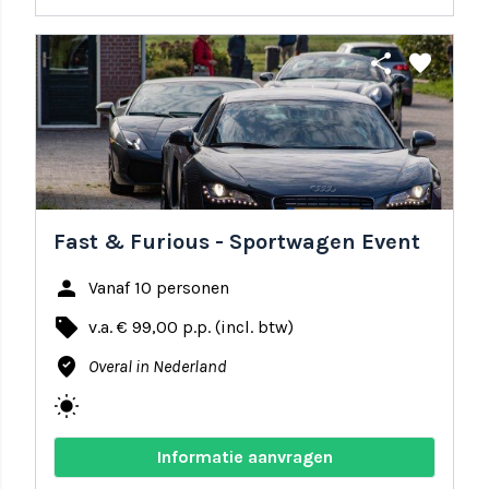
share
favorite
Fast & Furious - Sportwagen Event
person
Vanaf 10 personen
local_offer
v.a. € 99,00 p.p. (incl. btw)
where_to_vote
Overal in Nederland
wb_sunny
Informatie aanvragen