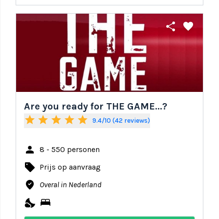
share
favorite
Are you ready for THE GAME...?
star
star
star
star
star
9.4/10 (42 reviews)
person
8 - 550 personen
local_offer
Prijs op aanvraag
where_to_vote
Overal in Nederland
nights_stay
bed