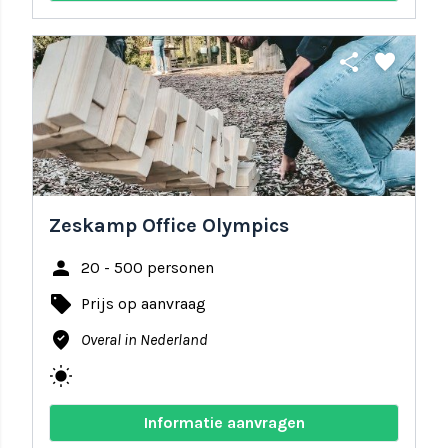
share
favorite
Zeskamp Office Olympics
person
20 - 500 personen
local_offer
Prijs op aanvraag
where_to_vote
Overal in Nederland
wb_sunny
Informatie aanvragen