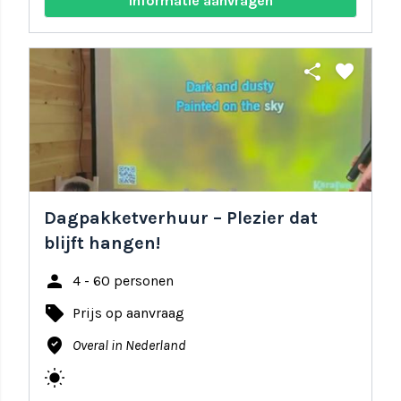
Informatie aanvragen
share
favorite
Dagpakketverhuur – Plezier dat
blijft hangen!
person
4 - 60 personen
local_offer
Prijs op aanvraag
where_to_vote
Overal in Nederland
wb_sunny