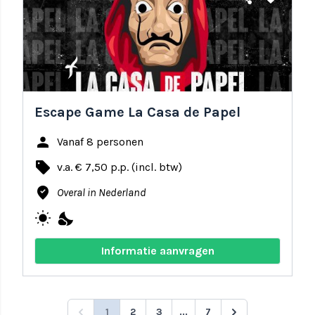
Escape Game La Casa de Papel
person
Vanaf 8 personen
local_offer
v.a. € 7,50 p.p. (incl. btw)
where_to_vote
Overal in Nederland
wb_sunny
nights_stay
Informatie aanvragen
1
2
3
...
7