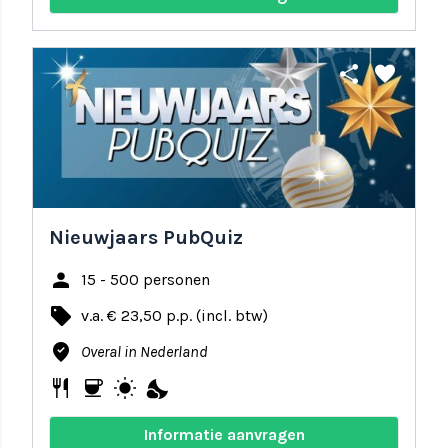
share
favorite
Nieuwjaars PubQuiz
person
15 - 500 personen
local_offer
v.a. € 23,50 p.p. (incl. btw)
where_to_vote
Overal in Nederland
restaurant
coffee
wb_sunny
nights_stay
Informatie aanvragen