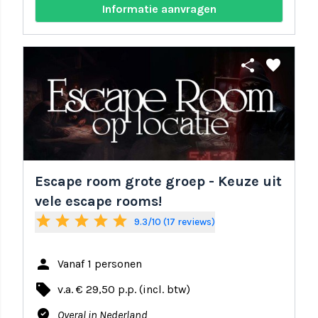
Informatie aanvragen
share
favorite
Escape room grote groep - Keuze uit
vele escape rooms!
star
star
star
star
star
9.3/10 (17 reviews)
person
Vanaf 1 personen
local_offer
v.a. € 29,50 p.p. (incl. btw)
where_to_vote
Overal in Nederland