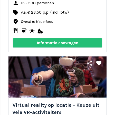
person
15 - 500 personen
local_offer
v.a. € 23,50 p.p. (incl. btw)
where_to_vote
Overal in Nederland
restaurant
coffee
wb_sunny
nights_stay
Informatie aanvragen
share
favorite
Virtual reality op locatie - Keuze uit
vele VR-activiteiten!