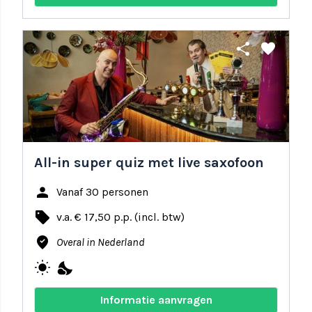
share
favorite
All-in super quiz met live saxofoon
person
Vanaf 30 personen
local_offer
v.a. € 17,50 p.p. (incl. btw)
where_to_vote
Overal in Nederland
wb_sunny
nights_stay
Informatie aanvragen