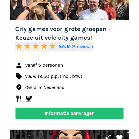
City games voor grote groepen -
Keuze uit vele city games!
star
star
star
star
star
9.0/10 (6 reviews)
person
Vanaf 5 personen
local_offer
v.a. € 19,50 p.p. (incl. btw)
where_to_vote
Overal in Nederland
restaurant
coffee
Informatie aanvragen
share
favorite