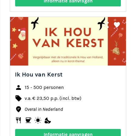
Informatie aanvragen
share
favorite
Ik Hou van Kerst
person
15 - 500 personen
local_offer
v.a. € 23,50 p.p. (incl. btw)
where_to_vote
Overal in Nederland
restaurant
coffee
wb_sunny
nights_stay
Informatie aanvragen