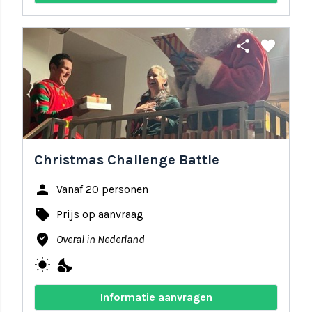
share
favorite
Christmas Challenge Battle
person
Vanaf 20 personen
local_offer
Prijs op aanvraag
where_to_vote
Overal in Nederland
wb_sunny
nights_stay
Informatie aanvragen