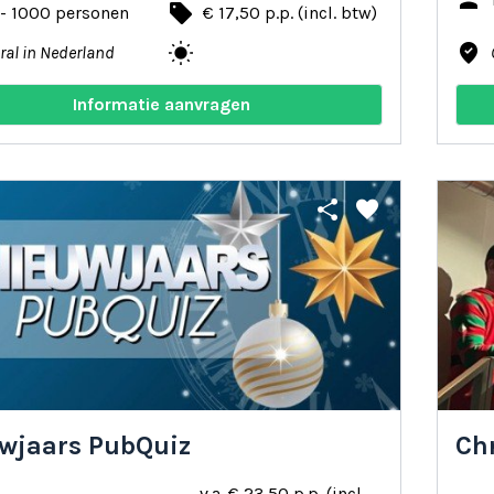
person
local_offer
 - 1000 personen
€ 17,50 p.p. (incl. btw)
wb_sunny
where_to_vote
ral in Nederland
Informatie aanvragen
share
favorite
wjaars PubQuiz
Ch
v.a. € 23,50 p.p. (incl.