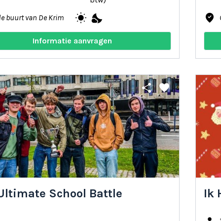
wb_sunny
nights_stay
where_to_vote
de buurt van De Krim
Informatie aanvragen
share
favorite
Ultimate School Battle
Ik 