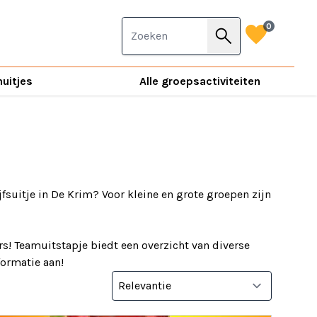
favorite
0
search
nuitjes
Alle groepsactiviteiten
jfsuitje in De Krim? Voor kleine en grote groepen zijn
s! Teamuitstapje biedt een overzicht van diverse
nformatie aan!