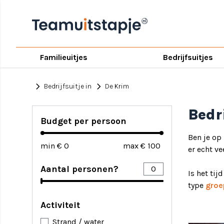
Familieuitjes
Bedrijfsuitjes
chevron_right
chevron_right
Bedrijfsuitje in
De Krim
Bedr
Budget per persoon
Ben je op
min €
max €
er echt ve
Aantal personen?
Is het tij
type
groe
Activiteit
Strand / water