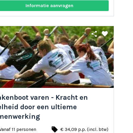
Informatie aanvragen
share
favorite
akenboot varen - Kracht en
elheid door een ultieme
menwerking
local_offer
Vanaf 11 personen
€ 34,09 p.p. (incl. btw)