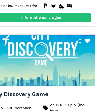
restaurant
coffee
nights_stay
bed
In de buurt van De Krim
Informatie aanvragen
share
favorite
ty Discovery Game
v.a. € 13,50 p.p. (incl.
local_offer
15 - 500 personen
btw)