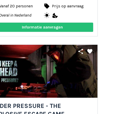
local_offer
Vanaf 20 personen
Prijs op aanvraag
wb_sunny
nights_stay
Overal in Nederland
Informatie aanvragen
share
favorite
DER PRESSURE - THE