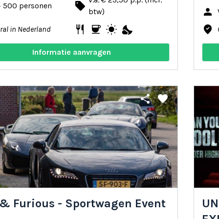
local_offer
- 500 personen
person
btw)
restaurant
coffee
wb_sunny
nights_stay
where_to_vote
ral in Nederland
Informatie aanvragen
share
favorite
 & Furious - Sportwagen Event
UN