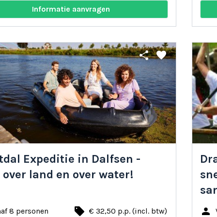
Informatie aanvragen
share
favorite
tdal Expeditie in Dalfsen -
Dr
 over land en over water!
sn
sa
local_offer
person
naf 8 personen
€ 32,50 p.p. (incl. btw)