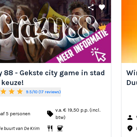
share
favorite
y 88 - Gekste city game in stad
Win
 keuze!
Du
star
star
star
9.5/10 (17 reviews)
v.a. € 19,50 p.p. (incl.
local_offer
af 5 personen
person
btw)
restaurant
coffee
where_to_vote
de buurt van De Krim