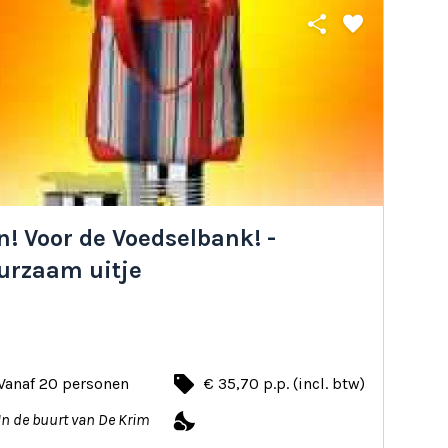
share
favorite
! Voor de Voedselbank! -
urzaam uitje
local_offer
Vanaf 20 personen
€ 35,70 p.p. (incl. btw)
nights_stay
In de buurt van De Krim