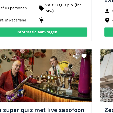
EX
v.a. € 99,00 p.p. (incl.
local_offer
af 10 personen
person
btw)
wb_sunny
where_to_vote
ral in Nederland
Informatie aanvragen
share
favorite
in super quiz met live saxofoon
Ze