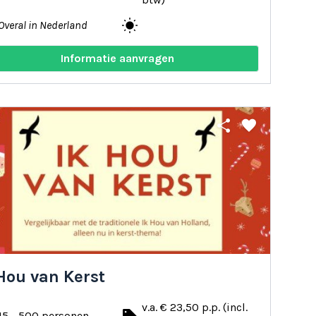
wb_sunny
Overal in Nederland
Informatie aanvragen
share
favorite
Hou van Kerst
v.a. € 23,50 p.p. (incl.
15 - 500 personen