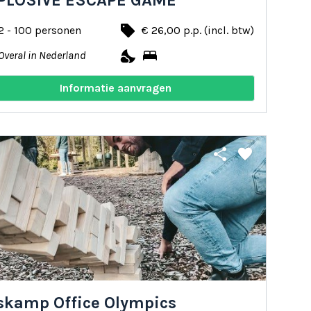
PLOSIVE ESCAPE GAME
local_offer
2 - 100 personen
€ 26,00 p.p. (incl. btw)
nights_stay
bed
Overal in Nederland
Informatie aanvragen
share
favorite
skamp Office Olympics