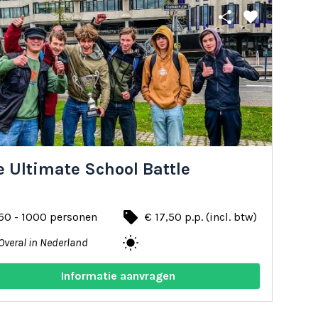
share
favorite
 Ultimate School Battle
local_offer
50 - 1000 personen
€ 17,50 p.p. (incl. btw)
wb_sunny
Overal in Nederland
Informatie aanvragen