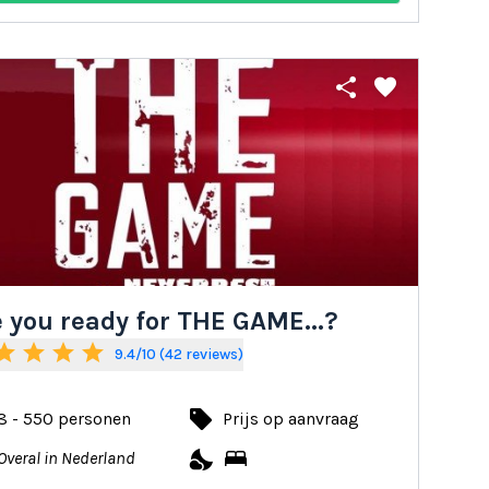
share
favorite
 you ready for THE GAME...?
tar
star
star
star
9.4/10 (42 reviews)
local_offer
8 - 550 personen
Prijs op aanvraag
nights_stay
bed
Overal in Nederland