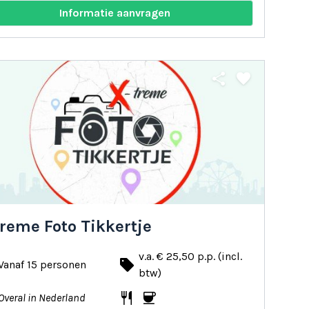
Informatie aanvragen
share
favorite
reme Foto Tikkertje
v.a. € 25,50 p.p. (incl.
local_offer
Vanaf 15 personen
btw)
restaurant
coffee
Overal in Nederland