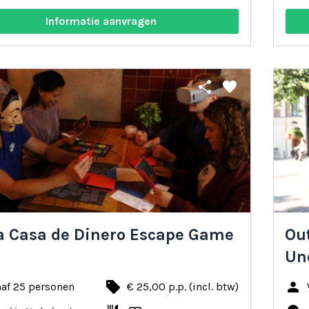
Informatie aanvragen
share
favorite
a Casa de Dinero Escape Game
Ou
Un
local_offer
person
naf 25 personen
€ 25,00 p.p. (incl. btw)