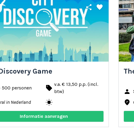
share
favorite
 Discovery Game
The
v.a. € 13,50 p.p. (incl.
local_offer
- 500 personen
person
btw)
wb_sunny
where_to_vote
ral in Nederland
Informatie aanvragen