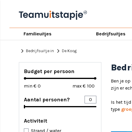
Familieuitjes
Bedrijfsuitjes
chevron_right
chevron_right
Bedrijfsuitje in
De Koog
Bedr
Budget per persoon
Ben je op
min €
max €
zijn er ec
Aantal personen?
Is het tij
type
groe
Activiteit
Strand / water