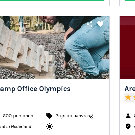
share
favorite
amp Office Olympics
Are
star
s
local_offer
person
 - 500 personen
Prijs op aanvraag
wb_sunny
where_to_vote
ral in Nederland