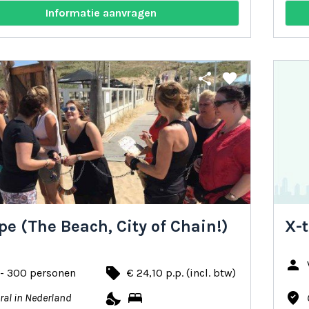
Informatie aanvragen
share
favorite
pe (The Beach, City of Chain!)
X-t
person
local_offer
 - 300 personen
€ 24,10 p.p. (incl. btw)
nights_stay
bed
where_to_vote
ral in Nederland