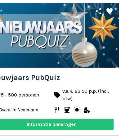
share
favorite
euwjaars PubQuiz
v.a. € 23,50 p.p. (incl.
local_offer
15 - 500 personen
btw)
restaurant
coffee
wb_sunny
nights_stay
Overal in Nederland
Informatie aanvragen