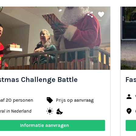
share
favorite
stmas Challenge Battle
Fa
person
local_offer
naf 20 personen
Prijs op aanvraag
wb_sunny
nights_stay
where_to_vote
ral in Nederland
Informatie aanvragen