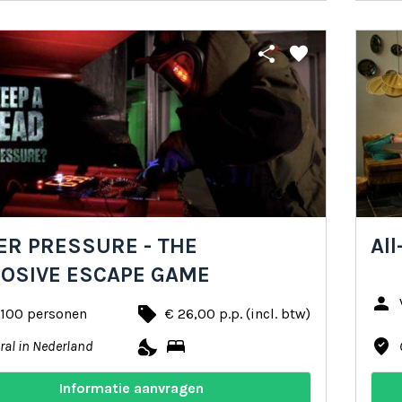
share
favorite
R PRESSURE - THE
All
LOSIVE ESCAPE GAME
person
local_offer
 100 personen
€ 26,00 p.p. (incl. btw)
nights_stay
bed
where_to_vote
ral in Nederland
Informatie aanvragen