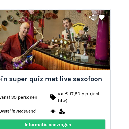
share
favorite
-in super quiz met live saxofoon
v.a. € 17,50 p.p. (incl.
local_offer
Vanaf 30 personen
btw)
wb_sunny
nights_stay
Overal in Nederland
Informatie aanvragen