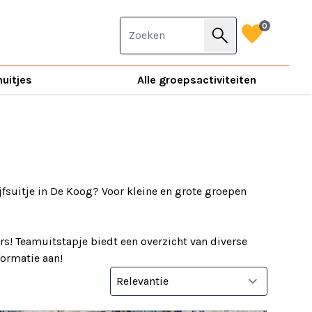
favorite
0
search
nuitjes
Alle groepsactiviteiten
jfsuitje in De Koog? Voor kleine en grote groepen
s! Teamuitstapje biedt een overzicht van diverse
nformatie aan!