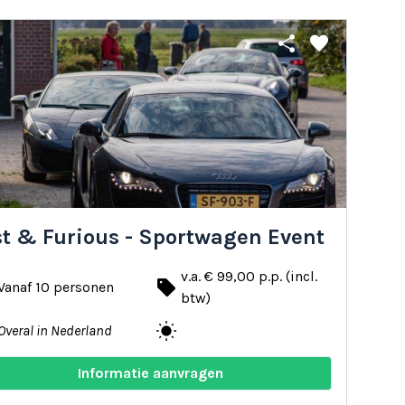
share
favorite
st & Furious - Sportwagen Event
v.a. € 99,00 p.p. (incl.
local_offer
Vanaf 10 personen
btw)
wb_sunny
Overal in Nederland
Informatie aanvragen