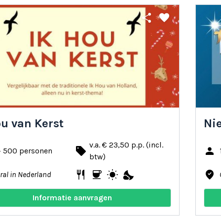
share
favorite
ou van Kerst
Ni
v.a. € 23,50 p.p. (incl.
local_offer
person
- 500 personen
btw)
restaurant
coffee
wb_sunny
nights_stay
where_to_vote
ral in Nederland
Informatie aanvragen