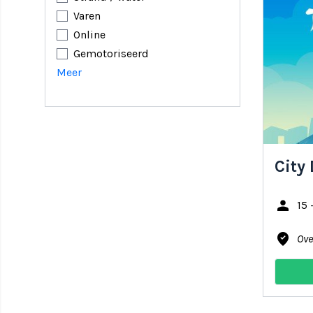
Varen
Online
Gemotoriseerd
Meer
City
person
15 
where_to_vote
Ove