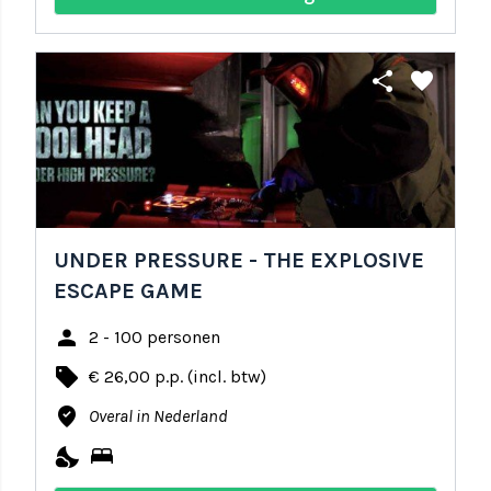
share
favorite
UNDER PRESSURE - THE EXPLOSIVE
ESCAPE GAME
person
2 - 100 personen
local_offer
€ 26,00 p.p. (incl. btw)
where_to_vote
Overal in Nederland
nights_stay
bed