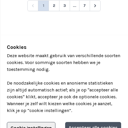
1
2
3
...
7
Cookies
Deze website maakt gebruik van verschillende soorten
cookies. Voor sommige soorten hebben we je
toestemming nodig.
De noodzakelijke cookies en anonieme statistieken
zijn altijd automatisch actief; als je op "accepteer alle
cookies" klikt, accepteer je ook de optionele cookies.
Wanneer je zelf wilt kiezen welke cookies je aanzet,
klik je op “cookie instellingen”.
Adverteren?
Accepteer alle cookies
Cookie instellingen