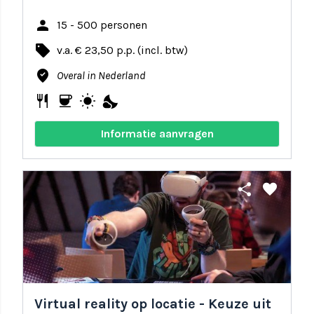
person
15 - 500 personen
local_offer
v.a. € 23,50 p.p. (incl. btw)
where_to_vote
Overal in Nederland
restaurant
coffee
wb_sunny
nights_stay
Informatie aanvragen
share
favorite
Virtual reality op locatie - Keuze uit