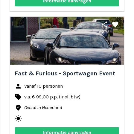
Informatie aanvragen
share
favorite
Fast & Furious - Sportwagen Event
person
Vanaf 10 personen
local_offer
v.a. € 99,00 p.p. (incl. btw)
where_to_vote
Overal in Nederland
wb_sunny
Informatie aanvragen