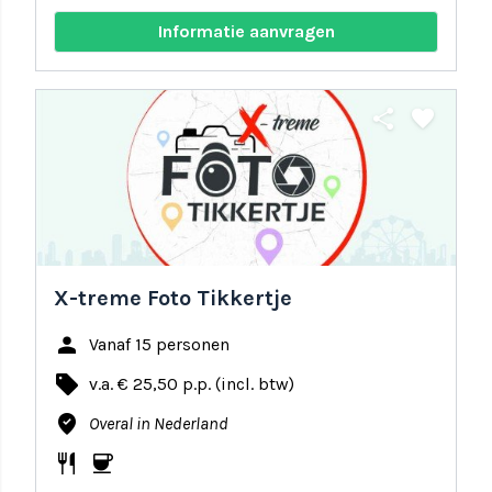
Informatie aanvragen
share
favorite
X-treme Foto Tikkertje
person
Vanaf 15 personen
local_offer
v.a. € 25,50 p.p. (incl. btw)
where_to_vote
Overal in Nederland
restaurant
coffee