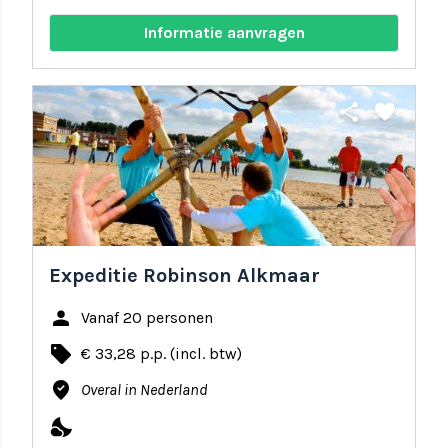
Informatie aanvragen
share
favorite
Expeditie Robinson Alkmaar
person
Vanaf 20 personen
local_offer
€ 33,28 p.p. (incl. btw)
where_to_vote
Overal in Nederland
nights_stay