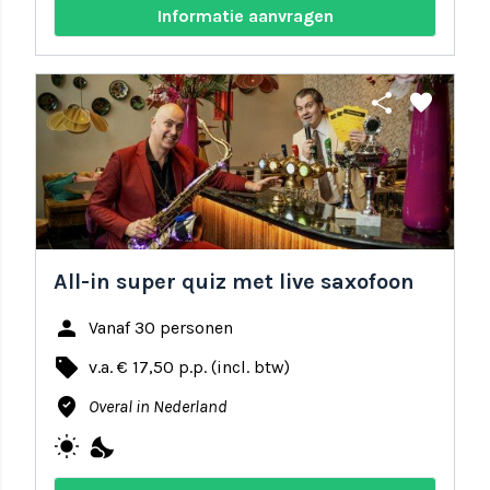
Informatie aanvragen
share
favorite
All-in super quiz met live saxofoon
person
Vanaf 30 personen
local_offer
v.a. € 17,50 p.p. (incl. btw)
where_to_vote
Overal in Nederland
wb_sunny
nights_stay