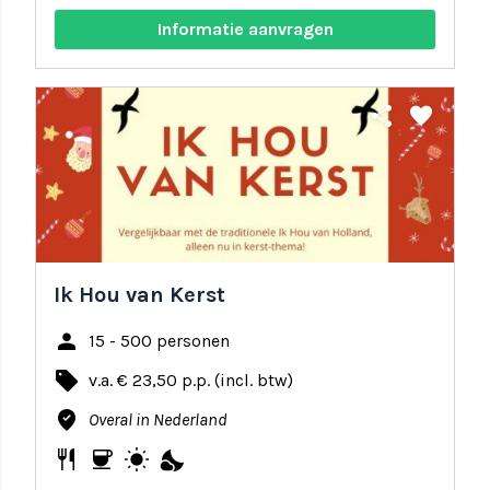
Informatie aanvragen
share
favorite
Ik Hou van Kerst
person
15 - 500 personen
local_offer
v.a. € 23,50 p.p. (incl. btw)
where_to_vote
Overal in Nederland
restaurant
coffee
wb_sunny
nights_stay