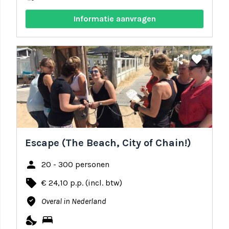
Informatie aanvragen
share
favorite
Escape (The Beach, City of Chain!)
person
20 - 300 personen
local_offer
€ 24,10 p.p. (incl. btw)
where_to_vote
Overal in Nederland
nights_stay
bed