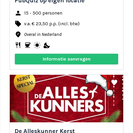
PubQuiz op eigen locatie
person
15 - 500 personen
local_offer
v.a. € 23,50 p.p. (incl. btw)
where_to_vote
Overal in Nederland
restaurant
coffee
wb_sunny
nights_stay
Informatie aanvragen
share
favorite
De Alleskunner Kerst