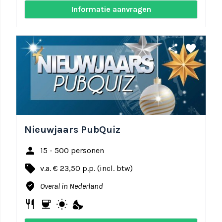
Informatie aanvragen
share
favorite
Nieuwjaars PubQuiz
person
15 - 500 personen
local_offer
v.a. € 23,50 p.p. (incl. btw)
where_to_vote
Overal in Nederland
restaurant
coffee
wb_sunny
nights_stay