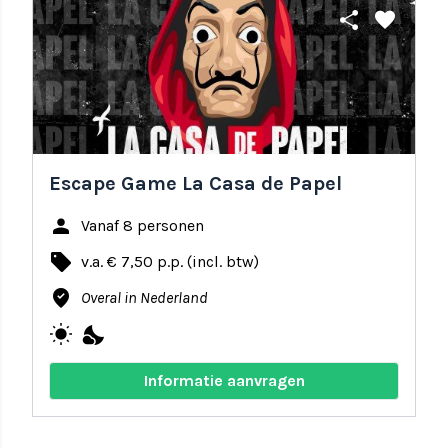
share
favorite
Escape Game La Casa de Papel
person
Vanaf 8 personen
local_offer
v.a. € 7,50 p.p. (incl. btw)
where_to_vote
Overal in Nederland
wb_sunny
nights_stay
Informatie aanvragen