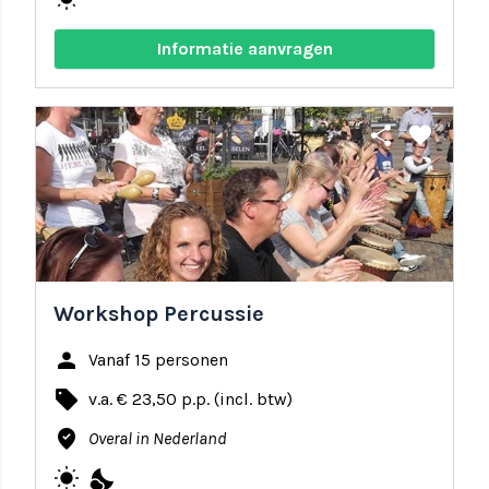
Informatie aanvragen
share
favorite
Workshop Percussie
person
Vanaf 15 personen
local_offer
v.a. € 23,50 p.p. (incl. btw)
where_to_vote
Overal in Nederland
wb_sunny
nights_stay