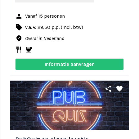
person
Vanaf 15 personen
local_offer
v.a. € 29,50 p.p. (incl. btw)
where_to_vote
Overal in Nederland
restaurant
coffee
Informatie aanvragen
share
favorite