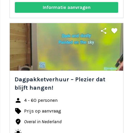
Informatie aanvragen
share
favorite
Dagpakketverhuur – Plezier dat
blijft hangen!
person
4 - 60 personen
local_offer
Prijs op aanvraag
where_to_vote
Overal in Nederland
wb_sunny