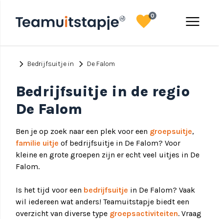
favorite
menu
0
chevron_right
chevron_right
Bedrijfsuitje in
De Falom
Bedrijfsuitje in de regio
De Falom
Ben je op zoek naar een plek voor een
groepsuitje
,
familie uitje
of bedrijfsuitje in De Falom? Voor
kleine en grote groepen zijn er echt veel uitjes in De
Falom.
Is het tijd voor een
bedrijfsuitje
in De Falom? Vaak
wil iedereen wat anders! Teamuitstapje biedt een
overzicht van diverse type
groepsactiviteiten
. Vraag