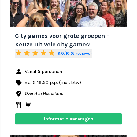
City games voor grote groepen -
Keuze uit vele city games!
star
star
star
star
star
9.0/10 (6 reviews)
person
Vanaf 5 personen
local_offer
v.a. € 19,50 p.p. (incl. btw)
where_to_vote
Overal in Nederland
restaurant
coffee
Informatie aanvragen