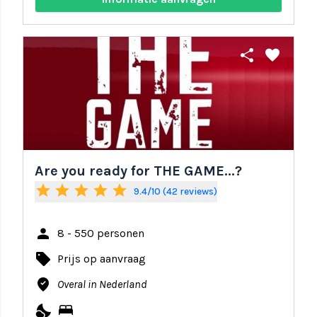
share
favorite
Are you ready for THE GAME...?
star
star
star
star
star
9.4/10 (42 reviews)
person
8 - 550 personen
local_offer
Prijs op aanvraag
where_to_vote
Overal in Nederland
nights_stay
bed