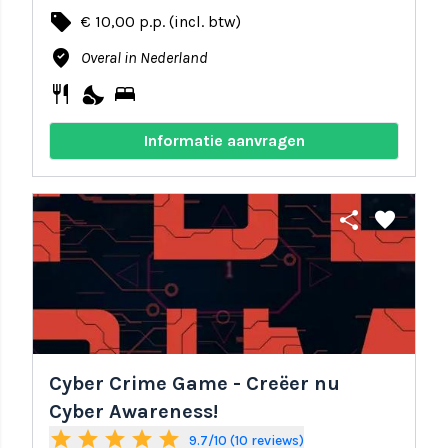
local_offer
€ 10,00 p.p. (incl. btw)
where_to_vote
Overal in Nederland
restaurant
nights_stay
bed
Informatie aanvragen
share
favorite
Cyber Crime Game - Creëer nu
Cyber Awareness!
star
star
star
star
star
9.7/10 (10 reviews)