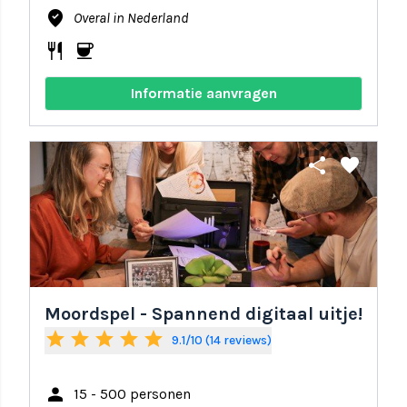
where_to_vote
Overal in Nederland
restaurant
coffee
Informatie aanvragen
share
favorite
Moordspel - Spannend digitaal uitje!
star
star
star
star
star
9.1/10 (14 reviews)
person
15 - 500 personen