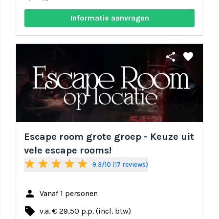
Informatie aanvragen
share
favorite
Escape room grote groep - Keuze uit
vele escape rooms!
star
star
star
star
star
9.3/10 (17 reviews)
person
Vanaf 1 personen
local_offer
v.a. € 29,50 p.p. (incl. btw)