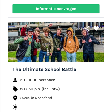
Informatie aanvragen
share
favorite
The Ultimate School Battle
person
50 - 1000 personen
local_offer
€ 17,50 p.p. (incl. btw)
where_to_vote
Overal in Nederland
wb_sunny