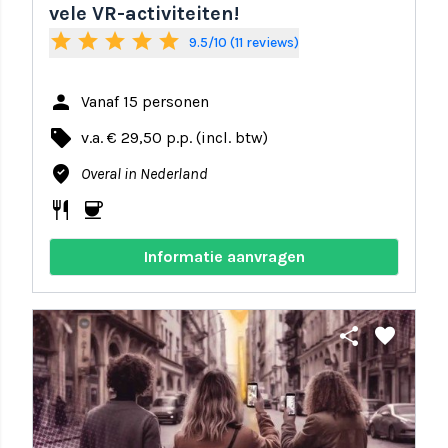
vele VR-activiteiten!
star
star
star
star
star
9.5/10 (11 reviews)
person
Vanaf 15 personen
local_offer
v.a. € 29,50 p.p. (incl. btw)
where_to_vote
Overal in Nederland
restaurant
coffee
Informatie aanvragen
share
favorite