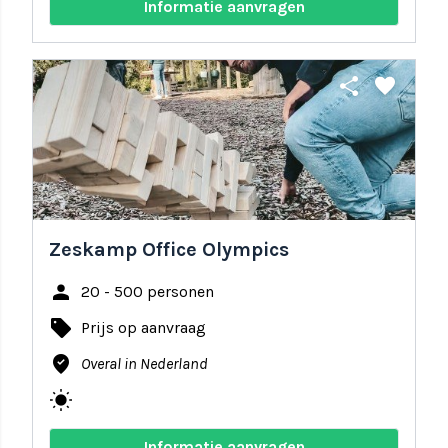
Informatie aanvragen
share
favorite
Zeskamp Office Olympics
person
20 - 500 personen
local_offer
Prijs op aanvraag
where_to_vote
Overal in Nederland
wb_sunny
Informatie aanvragen