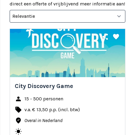
direct een offerte of vrijblijvend meer informatie aan!
share
favorite
City Discovery Game
person
15 - 500 personen
local_offer
v.a. € 13,50 p.p. (incl. btw)
where_to_vote
Overal in Nederland
wb_sunny