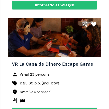
Informatie aanvragen
share
favorite
VR La Casa de Dinero Escape Game
person
Vanaf 25 personen
local_offer
€ 25,00 p.p. (incl. btw)
where_to_vote
Overal in Nederland
restaurant
bed