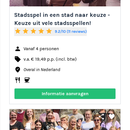
Stadsspel in een stad naar keuze -
Keuze uit vele stadsspellen!
star
star
star
star
star
9.2/10 (11 reviews)
person
Vanaf 4 personen
local_offer
v.a. € 19,49 p.p. (incl. btw)
where_to_vote
Overal in Nederland
restaurant
coffee
Informatie aanvragen
share
favorite