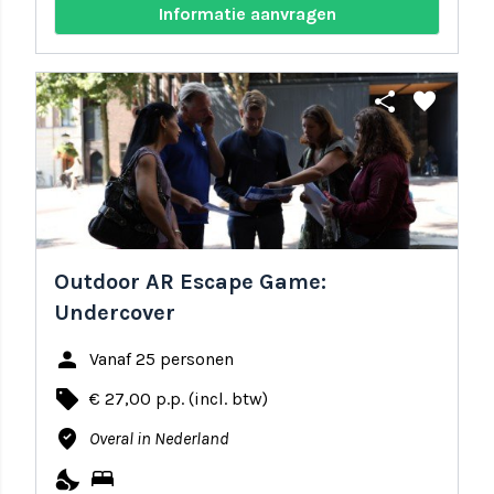
Informatie aanvragen
share
favorite
Outdoor AR Escape Game:
Undercover
person
Vanaf 25 personen
local_offer
€ 27,00 p.p. (incl. btw)
where_to_vote
Overal in Nederland
nights_stay
bed