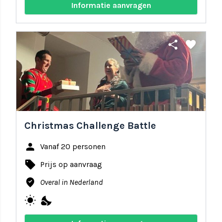
Informatie aanvragen
share
favorite
Christmas Challenge Battle
person
Vanaf 20 personen
local_offer
Prijs op aanvraag
where_to_vote
Overal in Nederland
wb_sunny
nights_stay