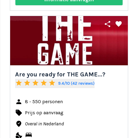
share
favorite
Are you ready for THE GAME...?
star
star
star
star
star
9.4/10 (42 reviews)
person
8 - 550 personen
local_offer
Prijs op aanvraag
where_to_vote
Overal in Nederland
nights_stay
bed