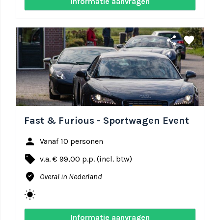
Informatie aanvragen
share
favorite
Fast & Furious - Sportwagen Event
person
Vanaf 10 personen
local_offer
v.a. € 99,00 p.p. (incl. btw)
where_to_vote
Overal in Nederland
wb_sunny
Informatie aanvragen