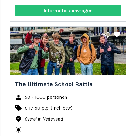
Informatie aanvragen
share
favorite
The Ultimate School Battle
person
50 - 1000 personen
local_offer
€ 17,50 p.p. (incl. btw)
where_to_vote
Overal in Nederland
wb_sunny