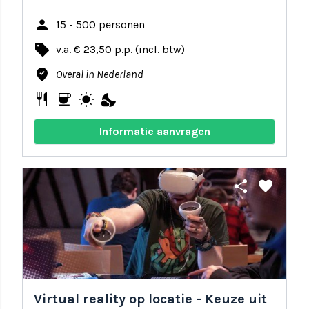
person
15 - 500 personen
local_offer
v.a. € 23,50 p.p. (incl. btw)
where_to_vote
Overal in Nederland
restaurant
coffee
wb_sunny
nights_stay
Informatie aanvragen
share
favorite
Virtual reality op locatie - Keuze uit