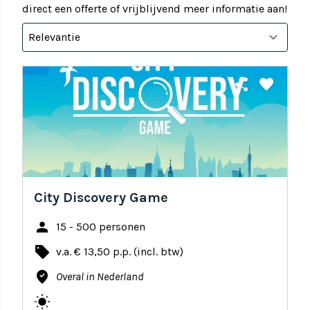
direct een offerte of vrijblijvend meer informatie aan!
share
favorite
City Discovery Game
person
15 - 500 personen
local_offer
v.a. € 13,50 p.p. (incl. btw)
where_to_vote
Overal in Nederland
wb_sunny