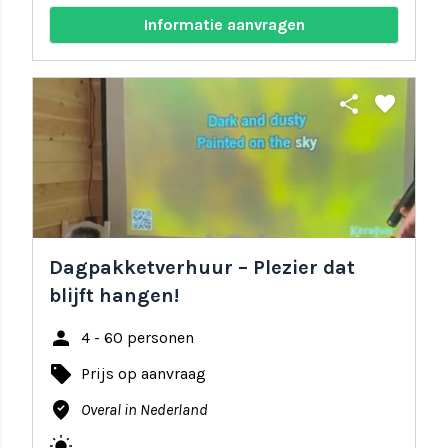
Informatie aanvragen
share
favorite
Dagpakketverhuur – Plezier dat
blijft hangen!
person
4 - 60 personen
local_offer
Prijs op aanvraag
where_to_vote
Overal in Nederland
wb_sunny