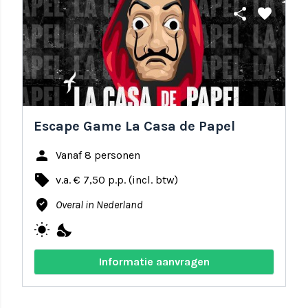
share
favorite
Escape Game La Casa de Papel
person
Vanaf 8 personen
local_offer
v.a. € 7,50 p.p. (incl. btw)
where_to_vote
Overal in Nederland
wb_sunny
nights_stay
Informatie aanvragen