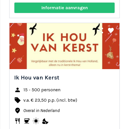
Informatie aanvragen
share
favorite
Ik Hou van Kerst
person
15 - 500 personen
local_offer
v.a. € 23,50 p.p. (incl. btw)
where_to_vote
Overal in Nederland
restaurant
coffee
wb_sunny
nights_stay