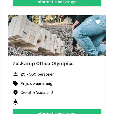
Informatie aanvragen
share
favorite
Zeskamp Office Olympics
person
20 - 500 personen
local_offer
Prijs op aanvraag
where_to_vote
Overal in Nederland
wb_sunny
Informatie aanvragen