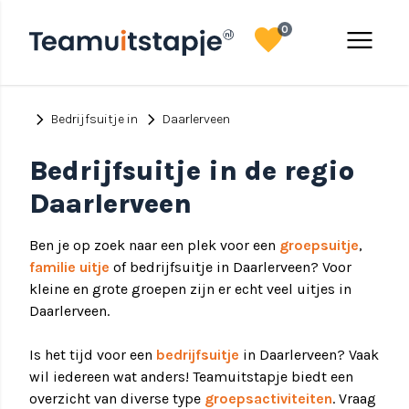
favorite
menu
0
chevron_right
chevron_right
Bedrijfsuitje in
Daarlerveen
Bedrijfsuitje in de regio
Daarlerveen
Ben je op zoek naar een plek voor een
groepsuitje
,
familie uitje
of bedrijfsuitje in Daarlerveen? Voor
kleine en grote groepen zijn er echt veel uitjes in
Daarlerveen.
Is het tijd voor een
bedrijfsuitje
in Daarlerveen? Vaak
wil iedereen wat anders! Teamuitstapje biedt een
overzicht van diverse type
groepsactiviteiten
. Vraag