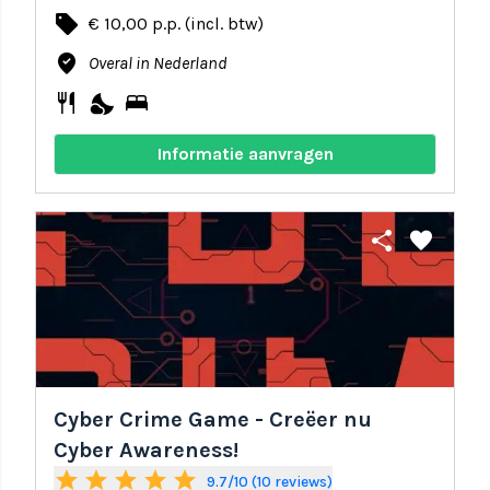
local_offer
€ 10,00 p.p. (incl. btw)
where_to_vote
Overal in Nederland
restaurant
nights_stay
bed
Informatie aanvragen
share
favorite
Cyber Crime Game - Creëer nu
Cyber Awareness!
star
star
star
star
star
9.7/10 (10 reviews)