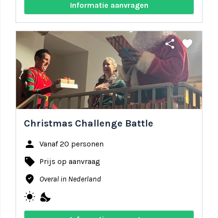
Informatie aanvragen
share
favorite
Christmas Challenge Battle
person
Vanaf 20 personen
local_offer
Prijs op aanvraag
where_to_vote
Overal in Nederland
wb_sunny
nights_stay