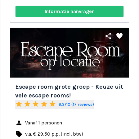
Informatie aanvragen
share
favorite
Escape room grote groep - Keuze uit
vele escape rooms!
star
star
star
star
star
9.3/10 (17 reviews)
person
Vanaf 1 personen
local_offer
v.a. € 29,50 p.p. (incl. btw)