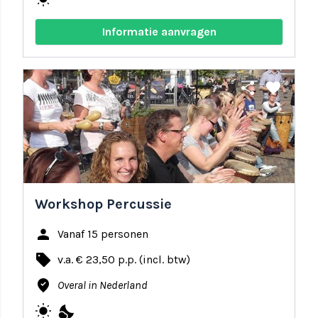
Informatie aanvragen
share
favorite
Workshop Percussie
person
Vanaf 15 personen
local_offer
v.a. € 23,50 p.p. (incl. btw)
where_to_vote
Overal in Nederland
wb_sunny
nights_stay