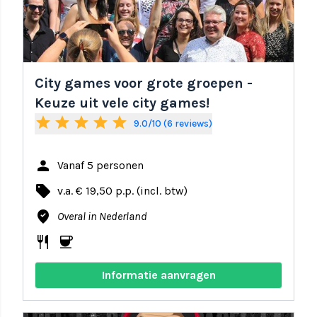
City games voor grote groepen -
Keuze uit vele city games!
star
star
star
star
star
9.0/10 (6 reviews)
person
Vanaf 5 personen
local_offer
v.a. € 19,50 p.p. (incl. btw)
where_to_vote
Overal in Nederland
restaurant
coffee
Informatie aanvragen