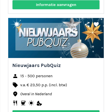
Informatie aanvragen
share
favorite
Nieuwjaars PubQuiz
person
15 - 500 personen
local_offer
v.a. € 23,50 p.p. (incl. btw)
where_to_vote
Overal in Nederland
restaurant
coffee
wb_sunny
nights_stay