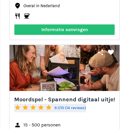
where_to_vote
Overal in Nederland
restaurant
coffee
Informatie aanvragen
share
favorite
Moordspel - Spannend digitaal uitje!
star
star
star
star
star
9.1/10 (14 reviews)
person
15 - 500 personen