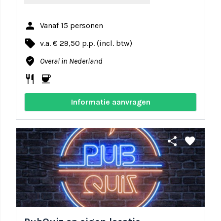
person
Vanaf 15 personen
local_offer
v.a. € 29,50 p.p. (incl. btw)
where_to_vote
Overal in Nederland
restaurant
coffee
Informatie aanvragen
share
favorite