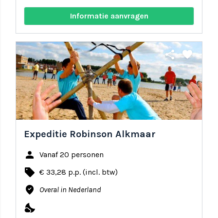
Informatie aanvragen
share
favorite
Expeditie Robinson Alkmaar
person
Vanaf 20 personen
local_offer
€ 33,28 p.p. (incl. btw)
where_to_vote
Overal in Nederland
nights_stay