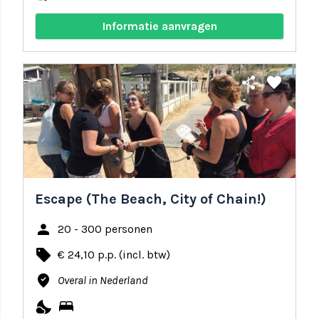
Informatie aanvragen
share
favorite
Escape (The Beach, City of Chain!)
person
20 - 300 personen
local_offer
€ 24,10 p.p. (incl. btw)
where_to_vote
Overal in Nederland
nights_stay
bed