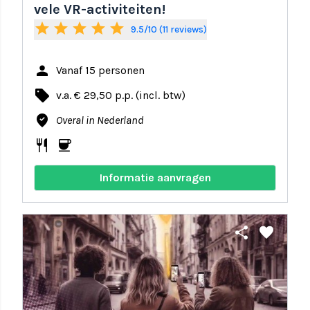
vele VR-activiteiten!
star
star
star
star
star
9.5/10 (11 reviews)
person
Vanaf 15 personen
local_offer
v.a. € 29,50 p.p. (incl. btw)
where_to_vote
Overal in Nederland
restaurant
coffee
Informatie aanvragen
share
favorite