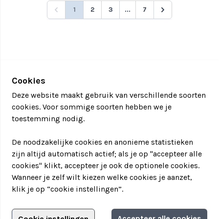
1
2
3
...
7
Cookies
Deze website maakt gebruik van verschillende soorten
cookies. Voor sommige soorten hebben we je
toestemming nodig.
De noodzakelijke cookies en anonieme statistieken
zijn altijd automatisch actief; als je op "accepteer alle
cookies" klikt, accepteer je ook de optionele cookies.
Wanneer je zelf wilt kiezen welke cookies je aanzet,
klik je op “cookie instellingen”.
Adverteren?
Accepteer alle cookies
Cookie instellingen