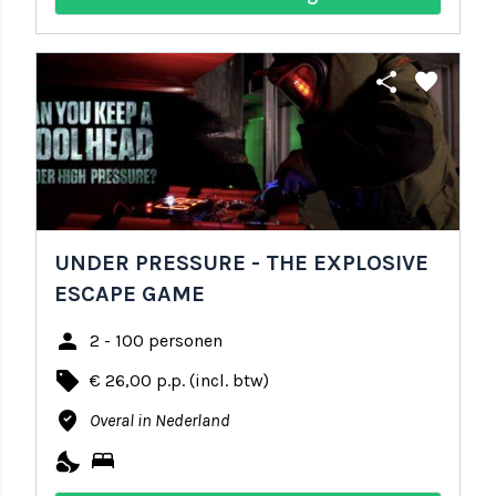
share
favorite
UNDER PRESSURE - THE EXPLOSIVE
ESCAPE GAME
person
2 - 100 personen
local_offer
€ 26,00 p.p. (incl. btw)
where_to_vote
Overal in Nederland
nights_stay
bed