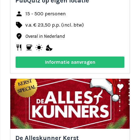
PubQuiz op eigen locatie
person
15 - 500 personen
local_offer
v.a. € 23,50 p.p. (incl. btw)
where_to_vote
Overal in Nederland
restaurant
coffee
wb_sunny
nights_stay
Informatie aanvragen
share
favorite
De Alleskunner Kerst