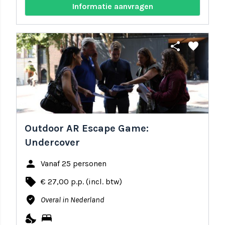
Informatie aanvragen
share
favorite
Outdoor AR Escape Game:
Undercover
person
Vanaf 25 personen
local_offer
€ 27,00 p.p. (incl. btw)
where_to_vote
Overal in Nederland
nights_stay
bed