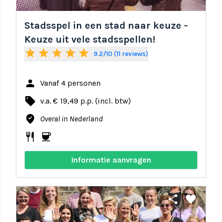
Stadsspel in een stad naar keuze -
Keuze uit vele stadsspellen!
star
star
star
star
star
9.2/10 (11 reviews)
person
Vanaf 4 personen
local_offer
v.a. € 19,49 p.p. (incl. btw)
where_to_vote
Overal in Nederland
restaurant
coffee
Informatie aanvragen
share
favorite