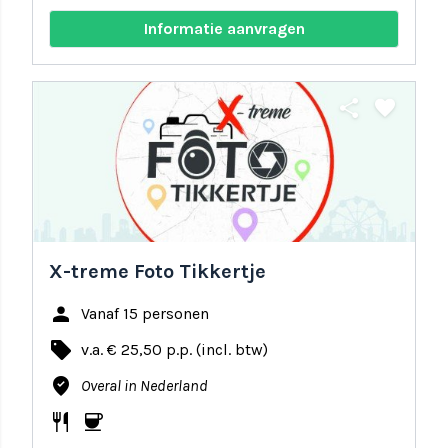
Informatie aanvragen
share
favorite
X-treme Foto Tikkertje
person
Vanaf 15 personen
local_offer
v.a. € 25,50 p.p. (incl. btw)
where_to_vote
Overal in Nederland
restaurant
coffee