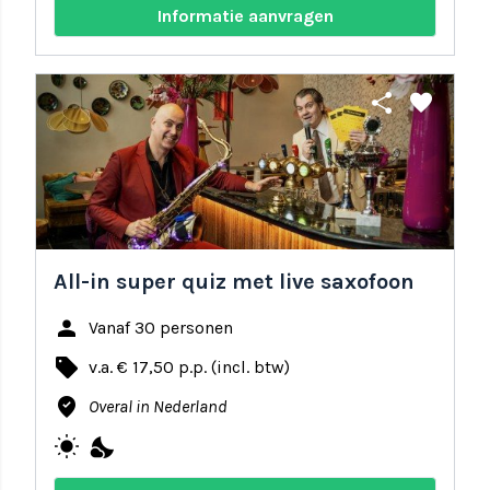
Informatie aanvragen
share
favorite
All-in super quiz met live saxofoon
person
Vanaf 30 personen
local_offer
v.a. € 17,50 p.p. (incl. btw)
where_to_vote
Overal in Nederland
wb_sunny
nights_stay