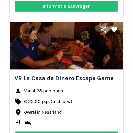
Informatie aanvragen
share
favorite
VR La Casa de Dinero Escape Game
person
Vanaf 25 personen
local_offer
€ 25,00 p.p. (incl. btw)
where_to_vote
Overal in Nederland
restaurant
bed