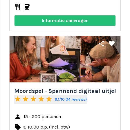
restaurant
coffee
Informatie aanvragen
share
favorite
Moordspel - Spannend digitaal uitje!
star
star
star
star
star
9.1/10 (14 reviews)
person
15 - 500 personen
local_offer
€ 10,00 p.p. (incl. btw)