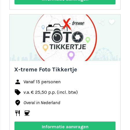
share
favorite
X-treme Foto Tikkertje
person
Vanaf 15 personen
local_offer
v.a. € 25,50 p.p. (incl. btw)
where_to_vote
Overal in Nederland
restaurant
coffee
Informatie aanvragen