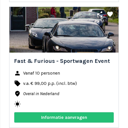
share
favorite
Fast & Furious - Sportwagen Event
person
Vanaf 10 personen
local_offer
v.a. € 99,00 p.p. (incl. btw)
where_to_vote
Overal in Nederland
wb_sunny
Informatie aanvragen