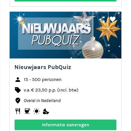
share
favorite
Nieuwjaars PubQuiz
person
15 - 500 personen
local_offer
v.a. € 23,50 p.p. (incl. btw)
where_to_vote
Overal in Nederland
restaurant
coffee
wb_sunny
nights_stay
Informatie aanvragen