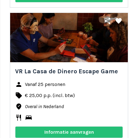
share
favorite
VR La Casa de Dinero Escape Game
person
Vanaf 25 personen
local_offer
€ 25,00 p.p. (incl. btw)
where_to_vote
Overal in Nederland
restaurant
bed
Informatie aanvragen