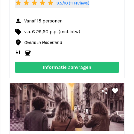
star
star
star
star
star
9.5/10 (11 reviews)
person
Vanaf 15 personen
local_offer
v.a. € 29,50 p.p. (incl. btw)
where_to_vote
Overal in Nederland
restaurant
coffee
Informatie aanvragen
share
favorite