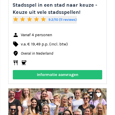
Stadsspel in een stad naar keuze -
Keuze uit vele stadsspellen!
star
star
star
star
star
9.2/10 (11 reviews)
person
Vanaf 4 personen
local_offer
v.a. € 19,49 p.p. (incl. btw)
where_to_vote
Overal in Nederland
restaurant
coffee
Informatie aanvragen
share
favorite