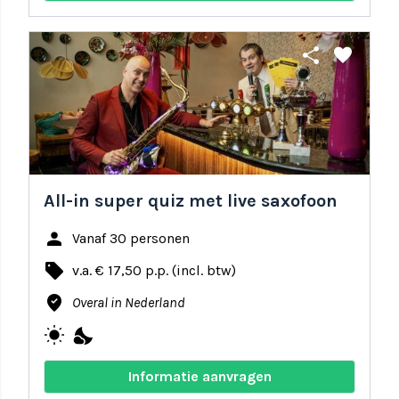
share
favorite
All-in super quiz met live saxofoon
person
Vanaf 30 personen
local_offer
v.a. € 17,50 p.p. (incl. btw)
where_to_vote
Overal in Nederland
wb_sunny
nights_stay
Informatie aanvragen