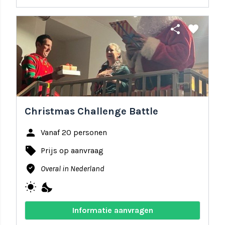
share
favorite
Christmas Challenge Battle
person
Vanaf 20 personen
local_offer
Prijs op aanvraag
where_to_vote
Overal in Nederland
wb_sunny
nights_stay
Informatie aanvragen