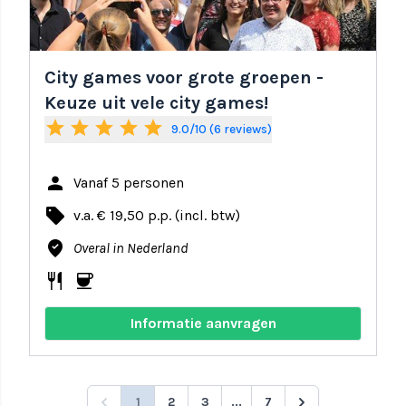
City games voor grote groepen -
Keuze uit vele city games!
star
star
star
star
star
9.0/10 (6 reviews)
person
Vanaf 5 personen
local_offer
v.a. € 19,50 p.p. (incl. btw)
where_to_vote
Overal in Nederland
restaurant
coffee
Informatie aanvragen
1
2
3
...
7