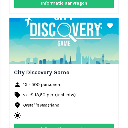
Informatie aanvragen
share
favorite
City Discovery Game
person
15 - 500 personen
local_offer
v.a. € 13,50 p.p. (incl. btw)
where_to_vote
Overal in Nederland
wb_sunny