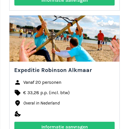
Informatie aanvragen
share
favorite
Expeditie Robinson Alkmaar
person
Vanaf 20 personen
local_offer
€ 33,28 p.p. (incl. btw)
where_to_vote
Overal in Nederland
nights_stay
Informatie aanvragen