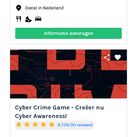
where_to_vote
Overal in Nederland
restaurant
nights_stay
bed
Informatie aanvragen
share
favorite
Cyber Crime Game - Creëer nu
Cyber Awareness!
star
star
star
star
star
9.7/10 (10 reviews)