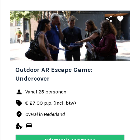
share
favorite
Outdoor AR Escape Game:
Undercover
person
Vanaf 25 personen
local_offer
€ 27,00 p.p. (incl. btw)
where_to_vote
Overal in Nederland
nights_stay
bed