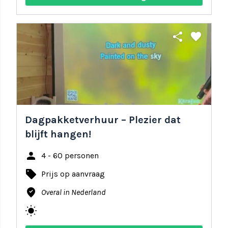
share
favorite
Dagpakketverhuur – Plezier dat
blijft hangen!
person
4 - 60 personen
local_offer
Prijs op aanvraag
where_to_vote
Overal in Nederland
wb_sunny