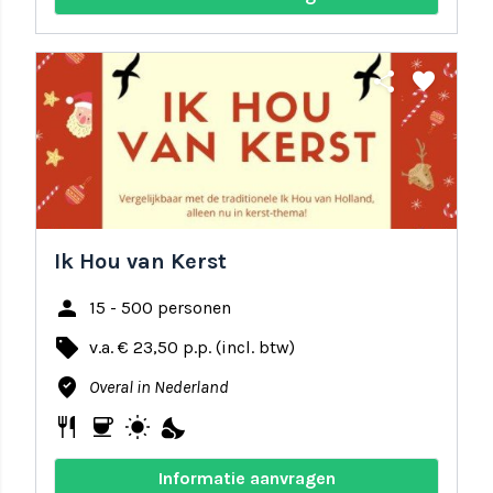
share
favorite
Ik Hou van Kerst
person
15 - 500 personen
local_offer
v.a. € 23,50 p.p. (incl. btw)
where_to_vote
Overal in Nederland
restaurant
coffee
wb_sunny
nights_stay
Informatie aanvragen