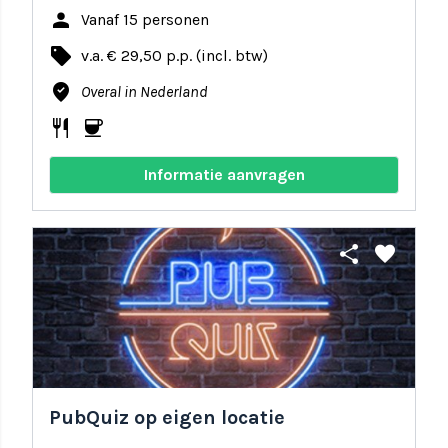
person
Vanaf 15 personen
local_offer
v.a. € 29,50 p.p. (incl. btw)
where_to_vote
Overal in Nederland
restaurant
coffee
Informatie aanvragen
share
favorite
PubQuiz op eigen locatie