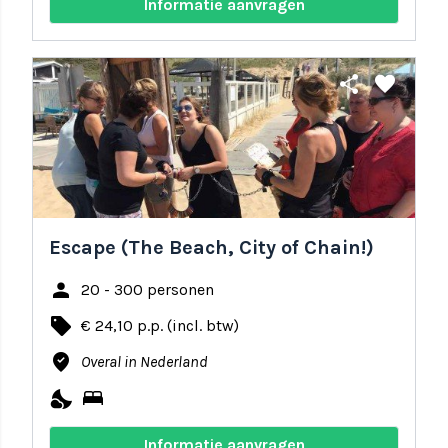
Informatie aanvragen
share
favorite
Escape (The Beach, City of Chain!)
person
20 - 300 personen
local_offer
€ 24,10 p.p. (incl. btw)
where_to_vote
Overal in Nederland
nights_stay
bed
Informatie aanvragen