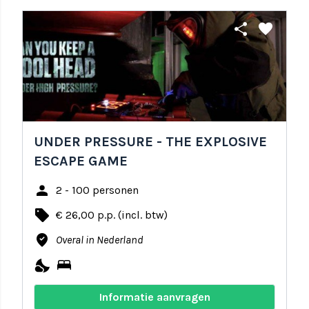
share
favorite
UNDER PRESSURE - THE EXPLOSIVE
ESCAPE GAME
person
2 - 100 personen
local_offer
€ 26,00 p.p. (incl. btw)
where_to_vote
Overal in Nederland
nights_stay
bed
Informatie aanvragen