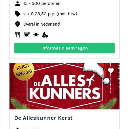
person
15 - 500 personen
local_offer
v.a. € 23,50 p.p. (incl. btw)
where_to_vote
Overal in Nederland
restaurant
coffee
wb_sunny
nights_stay
Informatie aanvragen
share
favorite
De Alleskunner Kerst