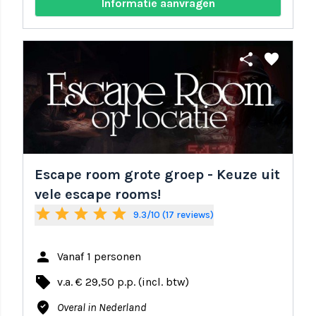
Informatie aanvragen
share
favorite
Escape room grote groep - Keuze uit
vele escape rooms!
star
star
star
star
star
9.3/10 (17 reviews)
person
Vanaf 1 personen
local_offer
v.a. € 29,50 p.p. (incl. btw)
where_to_vote
Overal in Nederland