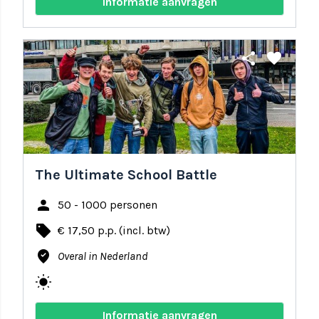
Informatie aanvragen
share
favorite
The Ultimate School Battle
person
50 - 1000 personen
local_offer
€ 17,50 p.p. (incl. btw)
where_to_vote
Overal in Nederland
wb_sunny
Informatie aanvragen