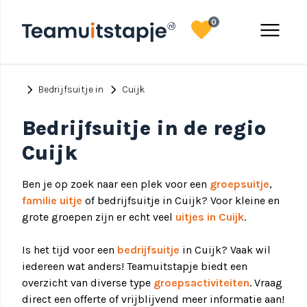
favorite
menu
0
chevron_right
chevron_right
Bedrijfsuitje in
Cuijk
Bedrijfsuitje in de regio
Cuijk
Ben je op zoek naar een plek voor een
groepsuitje
,
familie uitje
of bedrijfsuitje in Cuijk? Voor kleine en
grote groepen zijn er echt veel
uitjes in Cuijk
.
Is het tijd voor een
bedrijfsuitje
in Cuijk? Vaak wil
iedereen wat anders! Teamuitstapje biedt een
overzicht van diverse type
groepsactiviteiten
. Vraag
direct een offerte of vrijblijvend meer informatie aan!