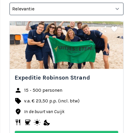
share
favorite
Expeditie Robinson Strand
person
15 - 500 personen
local_offer
v.a. € 23,50 p.p. (incl. btw)
where_to_vote
In de buurt van Cuijk
restaurant
coffee
wb_sunny
nights_stay