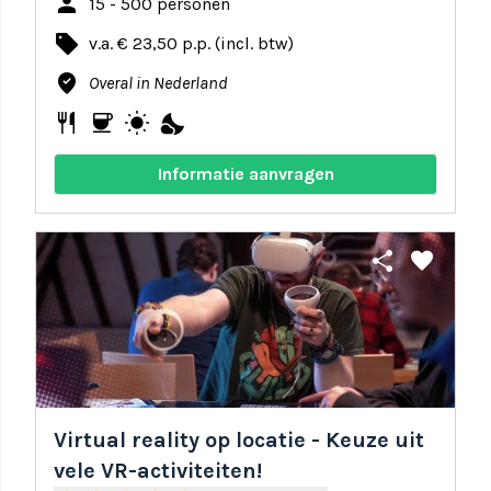
person
15 - 500 personen
local_offer
v.a. € 23,50 p.p. (incl. btw)
where_to_vote
Overal in Nederland
restaurant
coffee
wb_sunny
nights_stay
Informatie aanvragen
share
favorite
Virtual reality op locatie - Keuze uit
vele VR-activiteiten!