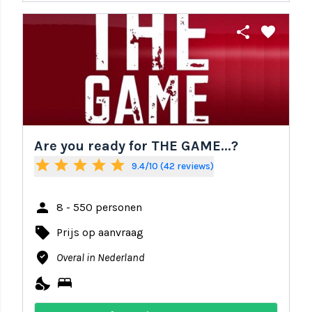
share
favorite
Are you ready for THE GAME...?
star
star
star
star
star
9.4/10 (42 reviews)
person
8 - 550 personen
local_offer
Prijs op aanvraag
where_to_vote
Overal in Nederland
nights_stay
bed