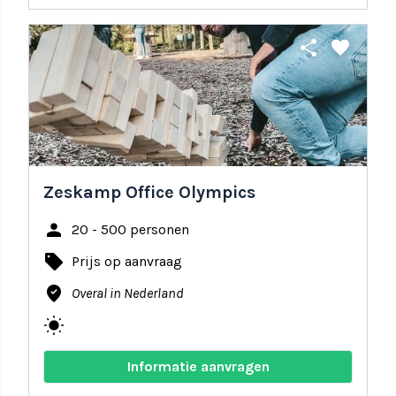
share
favorite
Zeskamp Office Olympics
person
20 - 500 personen
local_offer
Prijs op aanvraag
where_to_vote
Overal in Nederland
wb_sunny
Informatie aanvragen