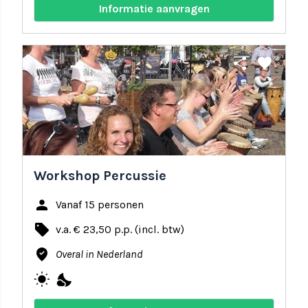
Informatie aanvragen
share
favorite
Workshop Percussie
person
Vanaf 15 personen
local_offer
v.a. € 23,50 p.p. (incl. btw)
where_to_vote
Overal in Nederland
wb_sunny
nights_stay