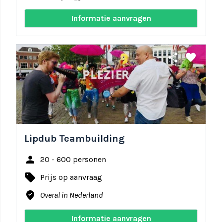
Informatie aanvragen
share
favorite
Lipdub Teambuilding
person
20 - 600 personen
local_offer
Prijs op aanvraag
where_to_vote
Overal in Nederland
Informatie aanvragen