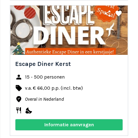
share
favorite
Escape Diner Kerst
person
15 - 500 personen
local_offer
v.a. € 66,00 p.p. (incl. btw)
where_to_vote
Overal in Nederland
restaurant
nights_stay
Informatie aanvragen