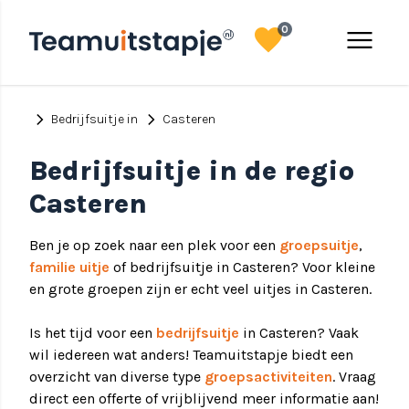
favorite
menu
0
chevron_right
chevron_right
Bedrijfsuitje in
Casteren
Bedrijfsuitje in de regio
Casteren
Ben je op zoek naar een plek voor een
groepsuitje
,
familie uitje
of bedrijfsuitje in Casteren? Voor kleine
en grote groepen zijn er echt veel uitjes in Casteren.
Is het tijd voor een
bedrijfsuitje
in Casteren? Vaak
wil iedereen wat anders! Teamuitstapje biedt een
overzicht van diverse type
groepsactiviteiten
. Vraag
direct een offerte of vrijblijvend meer informatie aan!