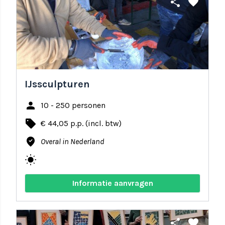
share
favorite
IJssculpturen
person
10 - 250 personen
local_offer
€ 44,05 p.p. (incl. btw)
where_to_vote
Overal in Nederland
wb_sunny
Informatie aanvragen
share
favorite