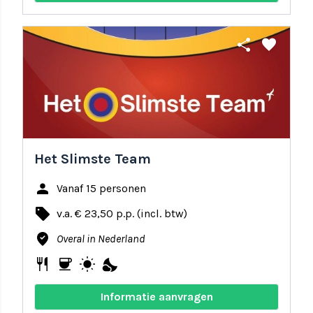
share
favorite
Het Slimste Team
person
Vanaf 15 personen
local_offer
v.a. € 23,50 p.p. (incl. btw)
where_to_vote
Overal in Nederland
restaurant
coffee
wb_sunny
nights_stay
Informatie aanvragen