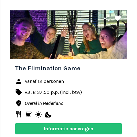
share
favorite
The Elimination Game
person
Vanaf 12 personen
local_offer
v.a. € 37,50 p.p. (incl. btw)
where_to_vote
Overal in Nederland
restaurant
coffee
wb_sunny
nights_stay
Informatie aanvragen