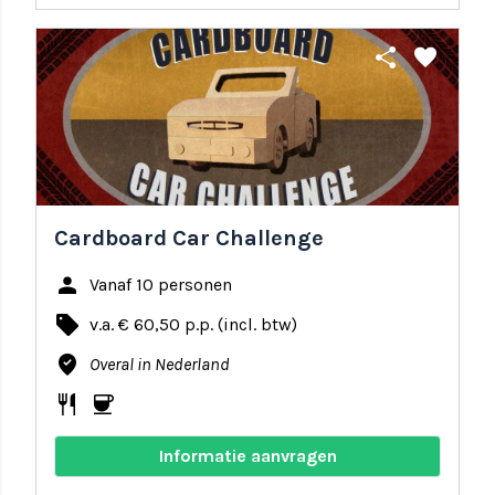
share
favorite
Cardboard Car Challenge
person
Vanaf 10 personen
local_offer
v.a. € 60,50 p.p. (incl. btw)
where_to_vote
Overal in Nederland
restaurant
coffee
Informatie aanvragen