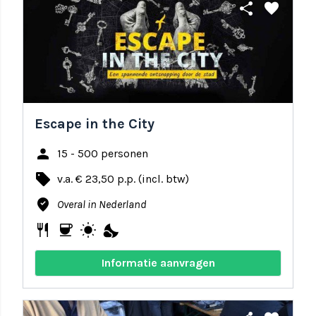
share
favorite
Escape in the City
person
15 - 500 personen
local_offer
v.a. € 23,50 p.p. (incl. btw)
where_to_vote
Overal in Nederland
restaurant
coffee
wb_sunny
nights_stay
Informatie aanvragen