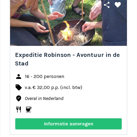
share
favorite
Expeditie Robinson - Avontuur in de
Stad
person
16 - 200 personen
local_offer
v.a. € 32,00 p.p. (incl. btw)
where_to_vote
Overal in Nederland
restaurant
coffee
Informatie aanvragen