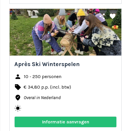
share
favorite
Après Ski Winterspelen
person
10 - 250 personen
local_offer
€ 34,80 p.p. (incl. btw)
where_to_vote
Overal in Nederland
wb_sunny
Informatie aanvragen