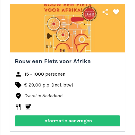
share
favorite
Bouw een Fiets voor Afrika
person
15 - 1000 personen
local_offer
€ 29,00 p.p. (incl. btw)
where_to_vote
Overal in Nederland
restaurant
coffee
Informatie aanvragen