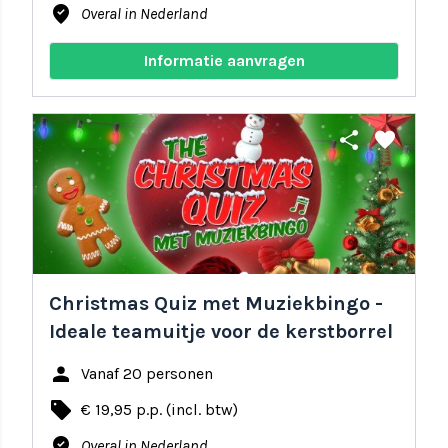
where_to_vote
Overal in Nederland
Informatie aanvragen
share
favorite
Christmas Quiz met Muziekbingo -
Ideale teamuitje voor de kerstborrel
person
Vanaf 20 personen
local_offer
€ 19,95 p.p. (incl. btw)
where_to_vote
Overal in Nederland