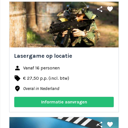
share
favorite
Lasergame op locatie
person
Vanaf 16 personen
local_offer
€ 27,50 p.p. (incl. btw)
where_to_vote
Overal in Nederland
Informatie aanvragen
share
favorite