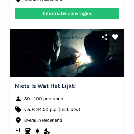
Informatie aanvragen
share
favorite
Niets Is Wat Het Lijkt!
person
30 - 100 personen
local_offer
v.a. € 34,50 p.p. (incl. btw)
where_to_vote
Overal in Nederland
restaurant
coffee
wb_sunny
nights_stay