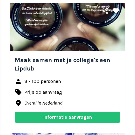
share
favorite
Maak samen met je collega's een
Lipdub
person
8 - 100 personen
local_offer
Prijs op aanvraag
where_to_vote
Overal in Nederland
Informatie aanvragen