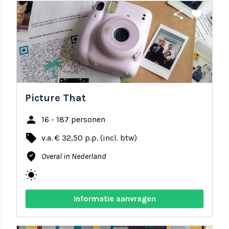
share
favorite
Picture That
person
16 - 187 personen
local_offer
v.a. € 32,50 p.p. (incl. btw)
where_to_vote
Overal in Nederland
wb_sunny
Informatie aanvragen