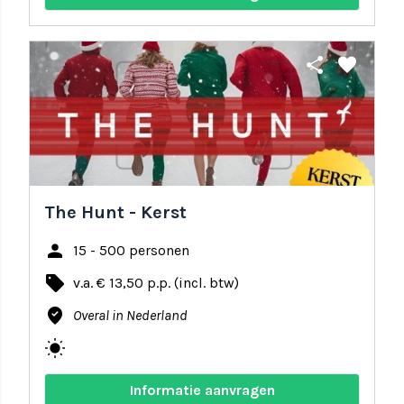
share
favorite
The Hunt - Kerst
person
15 - 500 personen
local_offer
v.a. € 13,50 p.p. (incl. btw)
where_to_vote
Overal in Nederland
wb_sunny
Informatie aanvragen