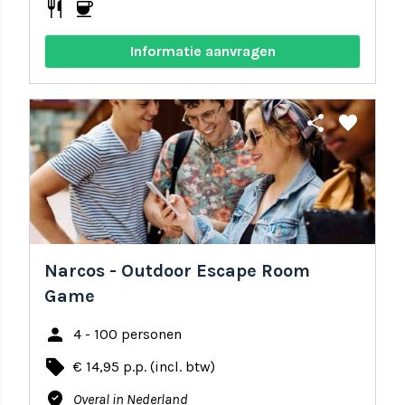
restaurant
coffee
Informatie aanvragen
share
favorite
Narcos - Outdoor Escape Room
Game
person
4 - 100 personen
local_offer
€ 14,95 p.p. (incl. btw)
where_to_vote
Overal in Nederland