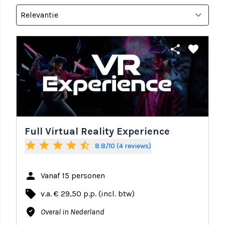
share
favorite
Full Virtual Reality Experience
star
star
star
star
star_half
8.8/10 (4 reviews)
person
Vanaf 15 personen
local_offer
v.a. € 29,50 p.p. (incl. btw)
where_to_vote
Overal in Nederland