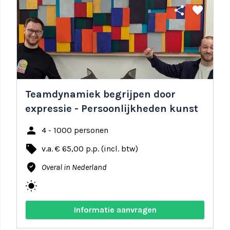
share
favorite
Teamdynamiek begrijpen door
expressie - Persoonlijkheden kunst
person
4 - 1000 personen
local_offer
v.a. € 65,00 p.p. (incl. btw)
where_to_vote
Overal in Nederland
wb_sunny
Informatie aanvragen