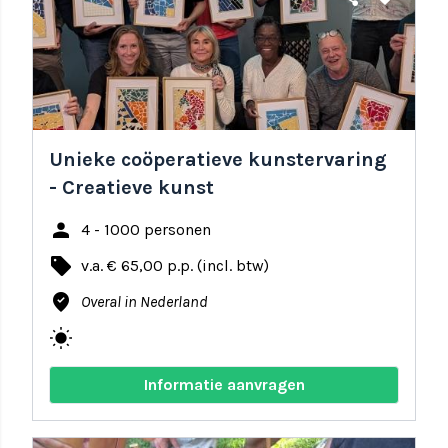
Unieke coöperatieve kunstervaring
- Creatieve kunst
person
4 - 1000 personen
local_offer
v.a. € 65,00 p.p. (incl. btw)
where_to_vote
Overal in Nederland
wb_sunny
Informatie aanvragen