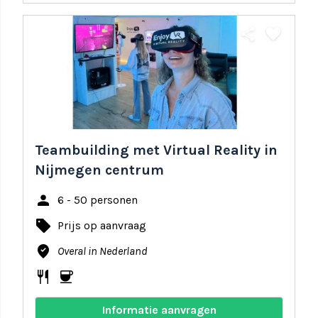
share
favorite
Teambuilding met Virtual Reality in
Nijmegen centrum
person
6 - 50 personen
local_offer
Prijs op aanvraag
where_to_vote
Overal in Nederland
restaurant
coffee
Informatie aanvragen