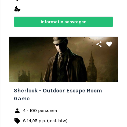
nights_stay
Informatie aanvragen
share
favorite
Sherlock - Outdoor Escape Room
Game
person
4 - 100 personen
local_offer
€ 14,95 p.p. (incl. btw)