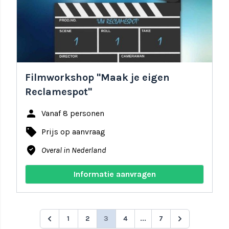
Filmworkshop "Maak je eigen
Reclamespot"
person
Vanaf 8 personen
local_offer
Prijs op aanvraag
where_to_vote
Overal in Nederland
Informatie aanvragen
1
2
3
4
...
7