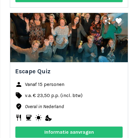
share
favorite
Escape Quiz
person
Vanaf 15 personen
local_offer
v.a. € 23,50 p.p. (incl. btw)
where_to_vote
Overal in Nederland
restaurant
coffee
wb_sunny
nights_stay
Informatie aanvragen