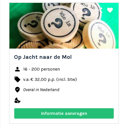
share
favorite
Op Jacht naar de Mol
person
16 - 200 personen
local_offer
v.a. € 32,00 p.p. (incl. btw)
where_to_vote
Overal in Nederland
nights_stay
Informatie aanvragen