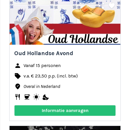
share
favorite
Oud Hollandse Avond
person
Vanaf 15 personen
local_offer
v.a. € 23,50 p.p. (incl. btw)
where_to_vote
Overal in Nederland
restaurant
coffee
wb_sunny
nights_stay
Informatie aanvragen