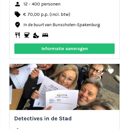
person
12 - 400 personen
local_offer
€ 70,00 p.p. (incl. btw)
where_to_vote
In de buurt van Bunschoten-Spakenburg
restaurant
coffee
nights_stay
bed
Informatie aanvragen
share
favorite
Detectives in de Stad