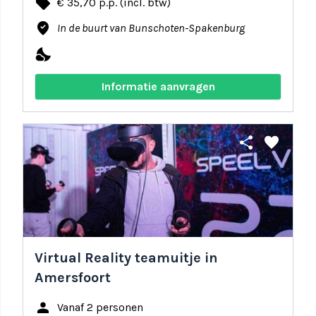
local_offer
€ 35,70 p.p. (incl. btw)
where_to_vote
In de buurt van Bunschoten-Spakenburg
nights_stay
Informatie aanvragen
share
favorite
Virtual Reality teamuitje in
Amersfoort
person
Vanaf 2 personen