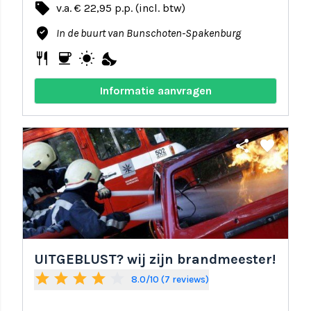
local_offer
v.a. € 22,95 p.p. (incl. btw)
where_to_vote
In de buurt van Bunschoten-Spakenburg
restaurant
coffee
wb_sunny
nights_stay
Informatie aanvragen
share
favorite
UITGEBLUST? wij zijn brandmeester!
star
star
star
star
star_border
8.0/10 (7 reviews)