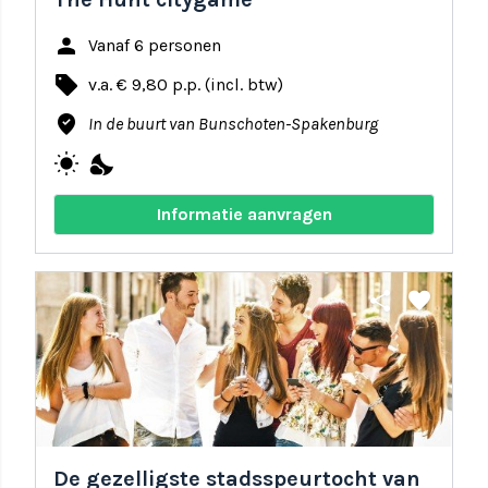
person
Vanaf 6 personen
local_offer
v.a. € 9,80 p.p. (incl. btw)
where_to_vote
In de buurt van Bunschoten-Spakenburg
wb_sunny
nights_stay
Informatie aanvragen
share
favorite
De gezelligste stadsspeurtocht van