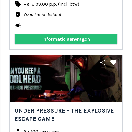
local_offer
v.a. € 99,00 p.p. (incl. btw)
where_to_vote
Overal in Nederland
wb_sunny
Informatie aanvragen
share
favorite
UNDER PRESSURE - THE EXPLOSIVE
ESCAPE GAME
person
2 - 100 personen