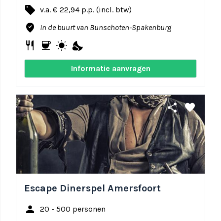
local_offer
v.a. € 22,94 p.p. (incl. btw)
where_to_vote
In de buurt van Bunschoten-Spakenburg
restaurant
coffee
wb_sunny
nights_stay
Informatie aanvragen
share
favorite
Escape Dinerspel Amersfoort
person
20 - 500 personen