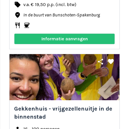
local_offer
v.a. € 19,50 p.p. (incl. btw)
where_to_vote
In de buurt van Bunschoten-Spakenburg
restaurant
coffee
Informatie aanvragen
share
favorite
Gekkenhuis - vrijgezellenuitje in de
binnenstad
16 - 100 personen