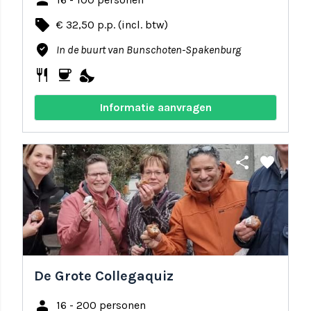
person
local_offer
€ 32,50 p.p. (incl. btw)
where_to_vote
In de buurt van Bunschoten-Spakenburg
restaurant
coffee
nights_stay
Informatie aanvragen
share
favorite
De Grote Collegaquiz
person
16 - 200 personen