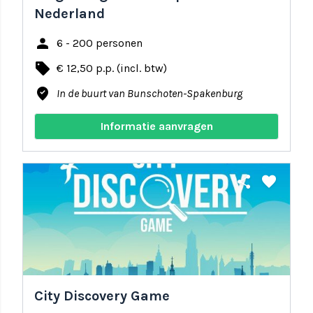
Nederland
person
6 - 200 personen
local_offer
€ 12,50 p.p. (incl. btw)
where_to_vote
In de buurt van Bunschoten-Spakenburg
Informatie aanvragen
share
favorite
City Discovery Game