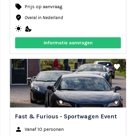
local_offer
Prijs op aanvraag
where_to_vote
Overal in Nederland
wb_sunny
nights_stay
Informatie aanvragen
share
favorite
Fast & Furious - Sportwagen Event
person
Vanaf 10 personen