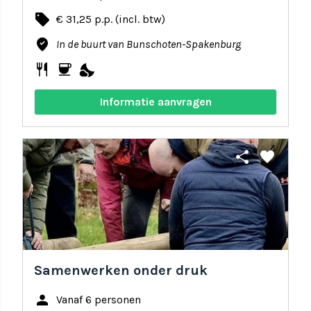
local_offer
€ 31,25 p.p. (incl. btw)
where_to_vote
In de buurt van Bunschoten-Spakenburg
restaurant
coffee
nights_stay
Informatie aanvragen
share
favorite
Samenwerken onder druk
person
Vanaf 6 personen