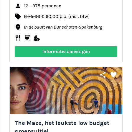
person
12 - 375 personen
local_offer
€ 75,00
€ 60,00 p.p. (incl. btw)
where_to_vote
In de buurt van Bunschoten-Spakenburg
restaurant
coffee
nights_stay
Informatie aanvragen
share
favorite
The Maze, het leukste low budget
groepsuitje!