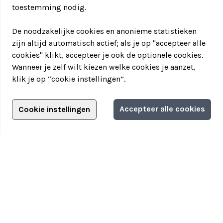
toestemming nodig.
De noodzakelijke cookies en anonieme statistieken
zijn altijd automatisch actief; als je op "accepteer alle
cookies" klikt, accepteer je ook de optionele cookies.
Wanneer je zelf wilt kiezen welke cookies je aanzet,
klik je op “cookie instellingen”.
Adverteren?
Accepteer alle cookies
Cookie instellingen
Filter jouw teamuitstapje!
Adverteerdersopties
Teamuitstapje
> Over Teamuitstapje
> Inspiratie
> Bedrijfsuitje in...
Disclaimer
|
Privacyverklaring