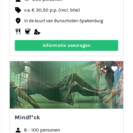
local_offer
v.a. € 30,50 p.p. (incl. btw)
where_to_vote
In de buurt van Bunschoten-Spakenburg
restaurant
coffee
nights_stay
Informatie aanvragen
share
favorite
Mindf*ck
person
8 - 100 personen