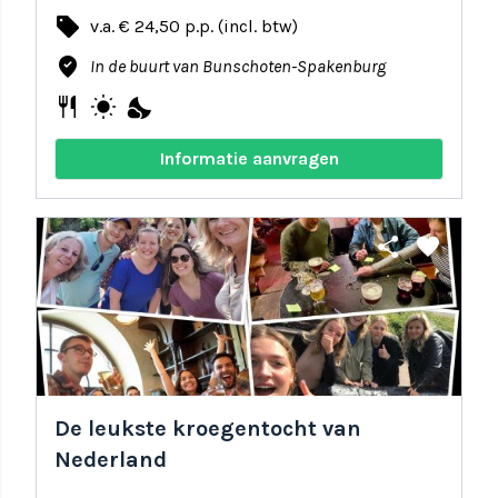
local_offer
v.a. € 24,50 p.p. (incl. btw)
where_to_vote
In de buurt van Bunschoten-Spakenburg
restaurant
wb_sunny
nights_stay
Informatie aanvragen
share
favorite
De leukste kroegentocht van
Nederland