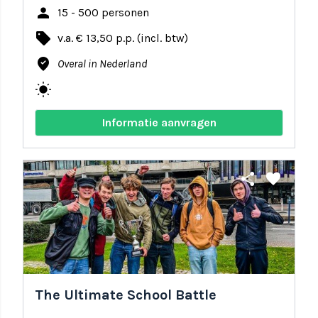
person
15 - 500 personen
local_offer
v.a. € 13,50 p.p. (incl. btw)
where_to_vote
Overal in Nederland
wb_sunny
Informatie aanvragen
share
favorite
The Ultimate School Battle