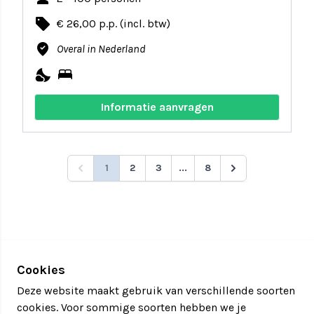
local_offer
€ 26,00 p.p. (incl. btw)
where_to_vote
Overal in Nederland
nights_stay
bed
Informatie aanvragen
1
2
3
...
8
Cookies
Deze website maakt gebruik van verschillende soorten
cookies. Voor sommige soorten hebben we je