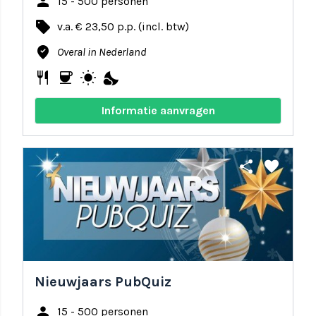
person
15 - 500 personen
local_offer
v.a. € 23,50 p.p. (incl. btw)
where_to_vote
Overal in Nederland
restaurant
coffee
wb_sunny
nights_stay
Informatie aanvragen
share
favorite
Nieuwjaars PubQuiz
person
15 - 500 personen