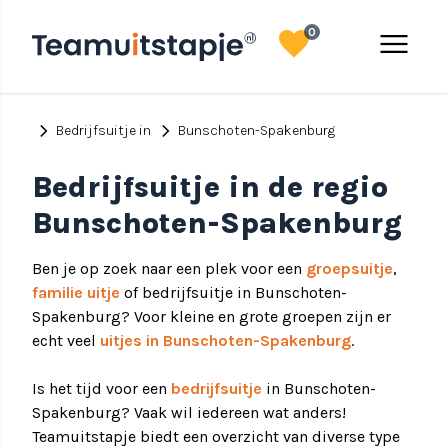
favorite
menu
0
chevron_right
chevron_right
Bedrijfsuitje in
Bunschoten-Spakenburg
Bedrijfsuitje in de regio
Bunschoten-Spakenburg
Ben je op zoek naar een plek voor een
groepsuitje
,
familie uitje
of bedrijfsuitje in Bunschoten-
Spakenburg? Voor kleine en grote groepen zijn er
echt veel
uitjes in Bunschoten-Spakenburg
.
Is het tijd voor een
bedrijfsuitje
in Bunschoten-
Spakenburg? Vaak wil iedereen wat anders!
Teamuitstapje biedt een overzicht van diverse type