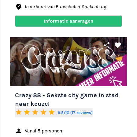
where_to_vote
In de buurt van Bunschoten-Spakenburg
Informatie aanvragen
share
favorite
Crazy 88 - Gekste city game in stad
naar keuze!
star
star
star
star
star
9.5/10 (17 reviews)
person
Vanaf 5 personen