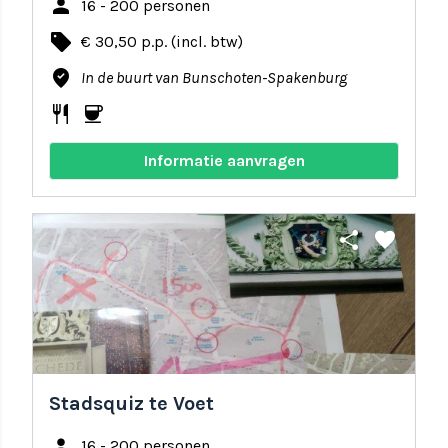
person
16 - 200 personen
local_offer
€ 30,50 p.p. (incl. btw)
where_to_vote
In de buurt van Bunschoten-Spakenburg
restaurant
coffee
Informatie aanvragen
share
favorite
Stadsquiz te Voet
person
16 - 200 personen