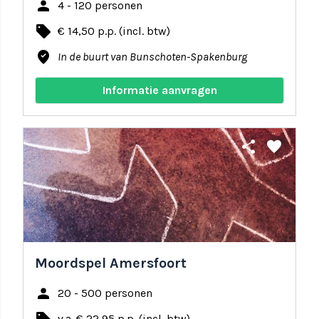
person
4 - 120 personen
local_offer
€ 14,50 p.p. (incl. btw)
where_to_vote
In de buurt van Bunschoten-Spakenburg
Informatie aanvragen
share
favorite
Moordspel Amersfoort
person
20 - 500 personen
v.a. € 22,95 p.p. (incl. btw)