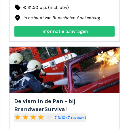
local_offer
€ 31,50 p.p. (incl. btw)
where_to_vote
In de buurt van Bunschoten-Spakenburg
Informatie aanvragen
share
favorite
De vlam in de Pan - bij
BrandweerSurvival
star
star
star
star
star_border
7.3/10 (7 reviews)