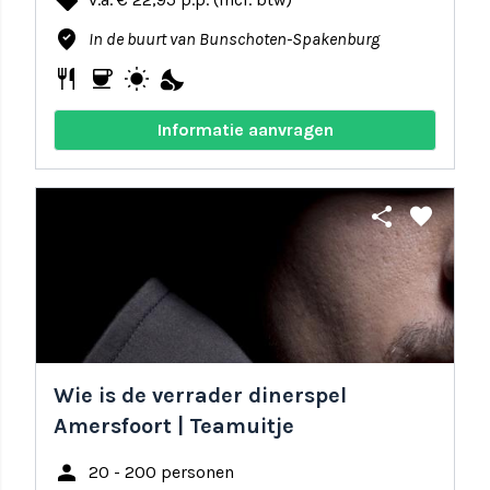
local_offer
where_to_vote
In de buurt van Bunschoten-Spakenburg
restaurant
coffee
wb_sunny
nights_stay
Informatie aanvragen
share
favorite
Wie is de verrader dinerspel
Amersfoort | Teamuitje
person
20 - 200 personen