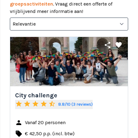
groepsactiviteiten
. Vraag direct een offerte of
vrijblijvend meer informatie aan!
share
favorite
City challenge
star
star
star
star
star_half
8.8/10 (3 reviews)
person
Vanaf 20 personen
local_offer
€ 42,50 p.p. (incl. btw)