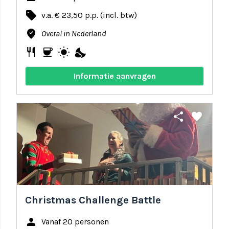
local_offer
v.a. € 23,50 p.p. (incl. btw)
where_to_vote
Overal in Nederland
restaurant
coffee
wb_sunny
nights_stay
Informatie aanvragen
share
favorite
Christmas Challenge Battle
person
Vanaf 20 personen