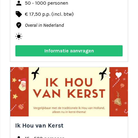
person
50 - 1000 personen
local_offer
€ 17,50 p.p. (incl. btw)
where_to_vote
Overal in Nederland
wb_sunny
Informatie aanvragen
share
favorite
Ik Hou van Kerst