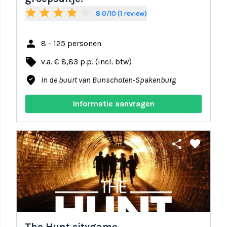
star
star
star
star
star_border
8.0/10 (1 review)
person
8 - 125 personen
local_offer
v.a. € 8,83 p.p. (incl. btw)
where_to_vote
In de buurt van Bunschoten-Spakenburg
Informatie aanvragen
share
favorite
The Hunt citygame