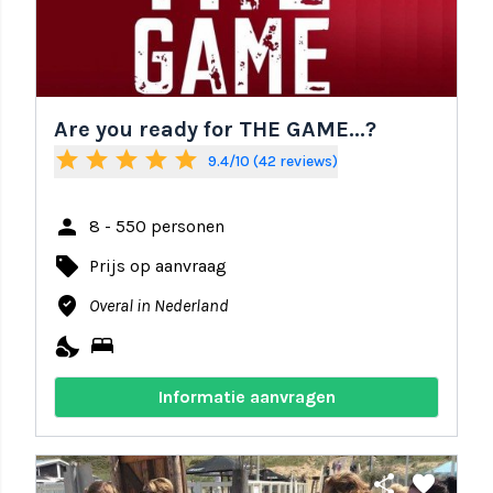
Are you ready for THE GAME...?
star
star
star
star
star
9.4/10 (42 reviews)
person
8 - 550 personen
local_offer
Prijs op aanvraag
where_to_vote
Overal in Nederland
nights_stay
bed
Informatie aanvragen
share
favorite