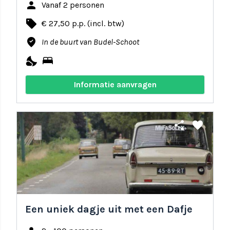
person
Vanaf 2 personen
local_offer
€ 27,50 p.p. (incl. btw)
where_to_vote
In de buurt van Budel-Schoot
nights_stay
bed
Informatie aanvragen
share
favorite
Een uniek dagje uit met een Dafje