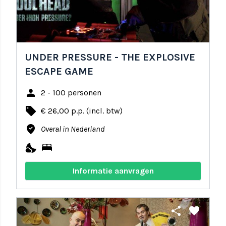
UNDER PRESSURE - THE EXPLOSIVE
ESCAPE GAME
person
2 - 100 personen
local_offer
€ 26,00 p.p. (incl. btw)
where_to_vote
Overal in Nederland
nights_stay
bed
Informatie aanvragen
share
favorite