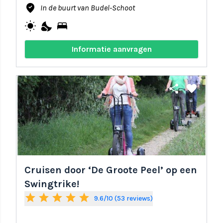
where_to_vote
In de buurt van Budel-Schoot
wb_sunny
nights_stay
bed
Informatie aanvragen
share
favorite
Cruisen door ‘De Groote Peel’ op een
Swingtrike!
star
star
star
star
star
9.6/10 (53 reviews)