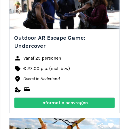
Outdoor AR Escape Game:
Undercover
person
Vanaf 25 personen
local_offer
€ 27,00 p.p. (incl. btw)
where_to_vote
Overal in Nederland
nights_stay
bed
Informatie aanvragen
share
favorite