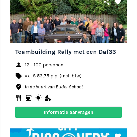
share
favorite
Teambuilding Rally met een Daf33
person
12 - 100 personen
local_offer
v.a. € 53,75 p.p. (incl. btw)
where_to_vote
In de buurt van Budel-Schoot
restaurant
coffee
wb_sunny
nights_stay
Informatie aanvragen
share
favorite