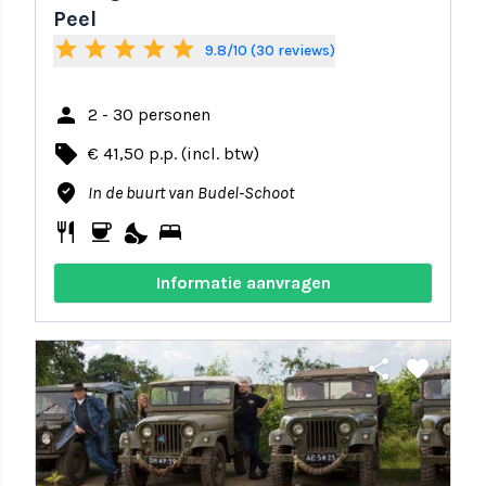
Peel
star
star
star
star
star
9.8/10 (30 reviews)
person
2 - 30 personen
local_offer
€ 41,50 p.p. (incl. btw)
where_to_vote
In de buurt van Budel-Schoot
restaurant
coffee
nights_stay
bed
Informatie aanvragen
share
favorite