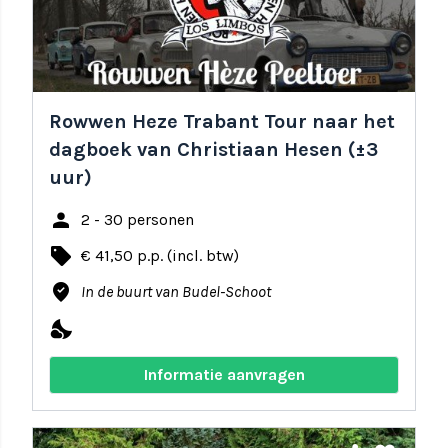
Rowwen Heze Trabant Tour naar het
dagboek van Christiaan Hesen (±3
uur)
person
2 - 30 personen
local_offer
€ 41,50 p.p. (incl. btw)
where_to_vote
In de buurt van Budel-Schoot
nights_stay
Informatie aanvragen