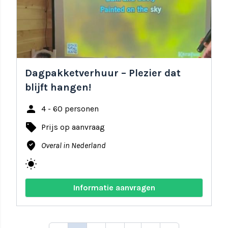
Dagpakketverhuur – Plezier dat
blijft hangen!
person
4 - 60 personen
local_offer
Prijs op aanvraag
where_to_vote
Overal in Nederland
wb_sunny
Informatie aanvragen