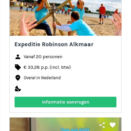
Expeditie Robinson Alkmaar
person
Vanaf 20 personen
local_offer
€ 33,28 p.p. (incl. btw)
where_to_vote
Overal in Nederland
nights_stay
Informatie aanvragen
share
favorite