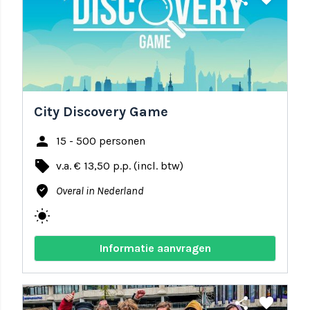
City Discovery Game
person
15 - 500 personen
local_offer
v.a. € 13,50 p.p. (incl. btw)
where_to_vote
Overal in Nederland
wb_sunny
Informatie aanvragen
share
favorite