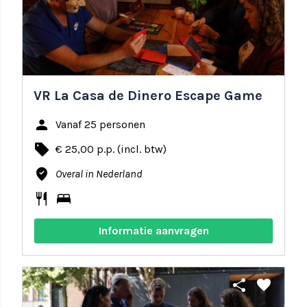
VR La Casa de Dinero Escape Game
person
Vanaf 25 personen
local_offer
€ 25,00 p.p. (incl. btw)
where_to_vote
Overal in Nederland
restaurant
bed
Informatie aanvragen
share
favorite