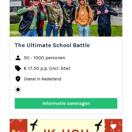
The Ultimate School Battle
person
50 - 1000 personen
local_offer
€ 17,50 p.p. (incl. btw)
where_to_vote
Overal in Nederland
wb_sunny
Informatie aanvragen
share
favorite