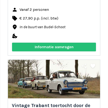
person
Vanaf 2 personen
local_offer
€ 27,90 p.p. (incl. btw)
where_to_vote
In de buurt van Budel-Schoot
nights_stay
Informatie aanvragen
share
favorite
Vintage Trabant toertocht door de