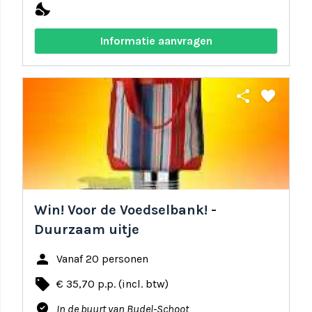
nights_stay
Informatie aanvragen
share
favorite
Win! Voor de Voedselbank! -
Duurzaam uitje
person
Vanaf 20 personen
local_offer
€ 35,70 p.p. (incl. btw)
where_to_vote
In de buurt van Budel-Schoot