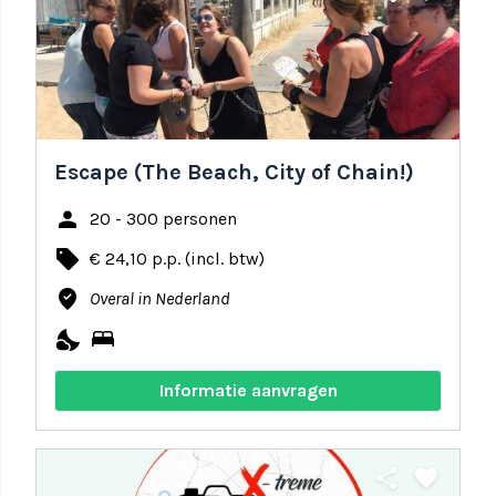
Escape (The Beach, City of Chain!)
person
20 - 300 personen
local_offer
€ 24,10 p.p. (incl. btw)
where_to_vote
Overal in Nederland
nights_stay
bed
Informatie aanvragen
share
favorite