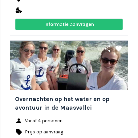
nights_stay
Informatie aanvragen
share
favorite
Overnachten op het water en op
avontuur in de Maasvallei
person
Vanaf 4 personen
local_offer
Prijs op aanvraag