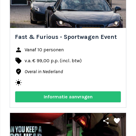
Fast & Furious - Sportwagen Event
person
Vanaf 10 personen
local_offer
v.a. € 99,00 p.p. (incl. btw)
where_to_vote
Overal in Nederland
wb_sunny
Informatie aanvragen
share
favorite