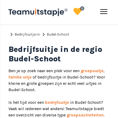
favorite
menu
0
chevron_right
chevron_right
Bedrijfsuitje in
Budel-Schoot
Bedrijfsuitje in de regio
Budel-Schoot
Ben je op zoek naar een plek voor een
groepsuitje
,
familie uitje
of bedrijfsuitje in Budel-Schoot? Voor
kleine en grote groepen zijn er echt veel uitjes in
Budel-Schoot.
Is het tijd voor een
bedrijfsuitje
in Budel-Schoot?
Vaak wil iedereen wat anders! Teamuitstapje biedt
een overzicht van diverse type
groepsactiviteiten
.