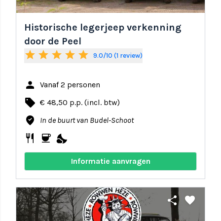
Historische legerjeep verkenning
door de Peel
star
star
star
star
star
9.0/10 (1 review)
person
Vanaf 2 personen
local_offer
€ 48,50 p.p. (incl. btw)
where_to_vote
In de buurt van Budel-Schoot
restaurant
coffee
nights_stay
Informatie aanvragen
share
favorite