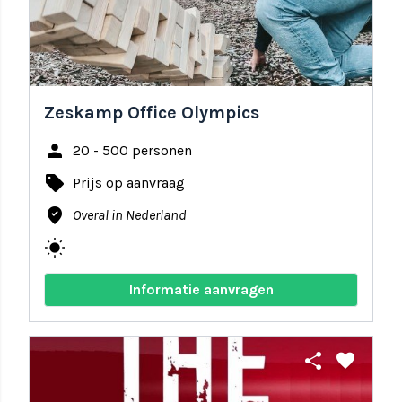
Zeskamp Office Olympics
person
20 - 500 personen
local_offer
Prijs op aanvraag
where_to_vote
Overal in Nederland
wb_sunny
Informatie aanvragen
share
favorite