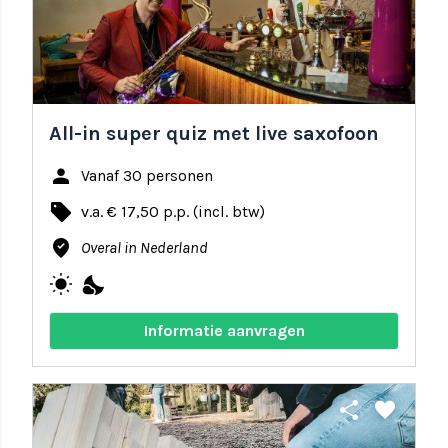
All-in super quiz met live saxofoon
person
Vanaf 30 personen
local_offer
v.a. € 17,50 p.p. (incl. btw)
where_to_vote
Overal in Nederland
wb_sunny
nights_stay
Informatie aanvragen
share
favorite