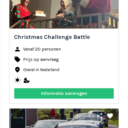
Christmas Challenge Battle
person
Vanaf 20 personen
local_offer
Prijs op aanvraag
where_to_vote
Overal in Nederland
wb_sunny
nights_stay
Informatie aanvragen
share
favorite