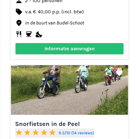
person
2 - 100 personen
local_offer
v.a. € 40,00 p.p. (incl. btw)
where_to_vote
In de buurt van Budel-Schoot
restaurant
coffee
nights_stay
Informatie aanvragen
share
favorite
Snorfietsen in de Peel
star
star
star
star
star
9.3/10 (14 reviews)