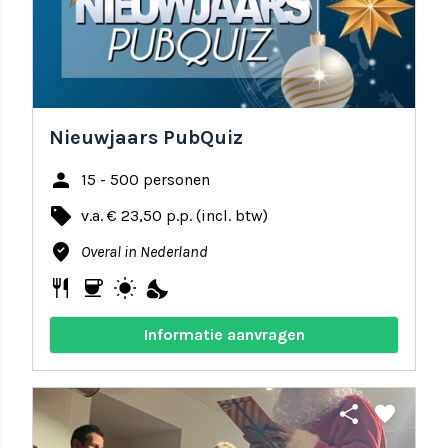
Nieuwjaars PubQuiz
person
15 - 500 personen
local_offer
v.a. € 23,50 p.p. (incl. btw)
where_to_vote
Overal in Nederland
restaurant
coffee
wb_sunny
nights_stay
Informatie aanvragen
share
favorite