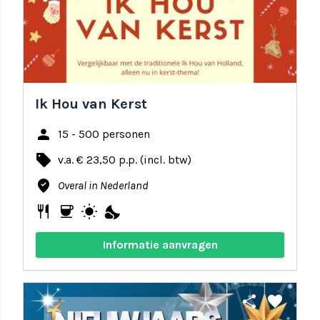
Ik Hou van Kerst
person
15 - 500 personen
local_offer
v.a. € 23,50 p.p. (incl. btw)
where_to_vote
Overal in Nederland
restaurant
coffee
wb_sunny
nights_stay
Informatie aanvragen
share
favorite