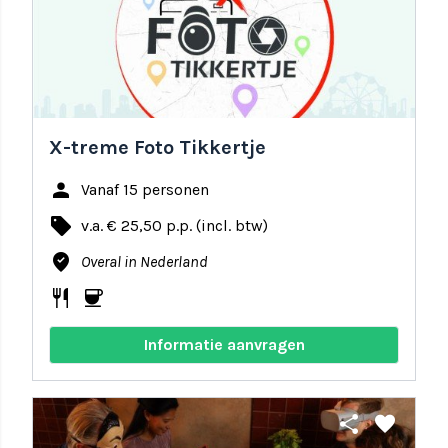
X-treme Foto Tikkertje
person
Vanaf 15 personen
local_offer
v.a. € 25,50 p.p. (incl. btw)
where_to_vote
Overal in Nederland
restaurant
coffee
Informatie aanvragen
share
favorite