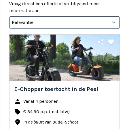
Vraag direct een offerte of vrijblijvend meer
informatie aan!
share
favorite
E-Chopper toertocht in de Peel
person
Vanaf 4 personen
local_offer
€ 34,90 p.p. (incl. btw)
where_to_vote
In de buurt van Budel-Schoot