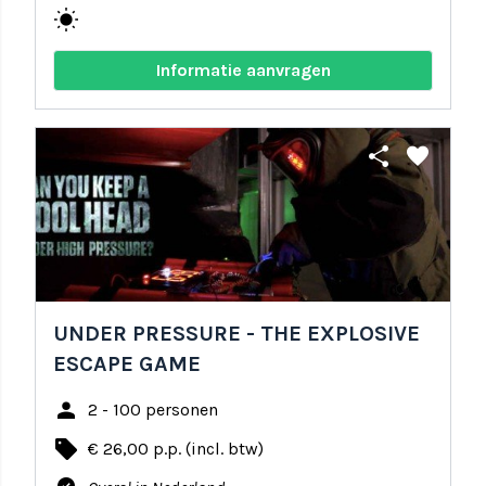
wb_sunny
Informatie aanvragen
share
favorite
UNDER PRESSURE - THE EXPLOSIVE
ESCAPE GAME
person
2 - 100 personen
local_offer
€ 26,00 p.p. (incl. btw)