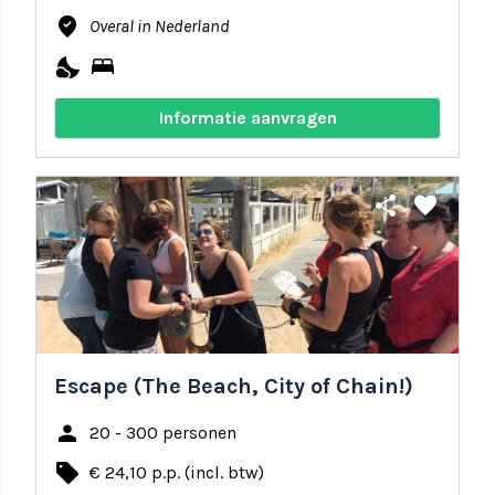
where_to_vote
Overal in Nederland
nights_stay
bed
Informatie aanvragen
share
favorite
Escape (The Beach, City of Chain!)
person
20 - 300 personen
local_offer
€ 24,10 p.p. (incl. btw)