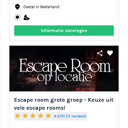
where_to_vote
Overal in Nederland
wb_sunny
nights_stay
Informatie aanvragen
share
favorite
Escape room grote groep - Keuze uit
vele escape rooms!
star
star
star
star
star
9.3/10 (17 reviews)