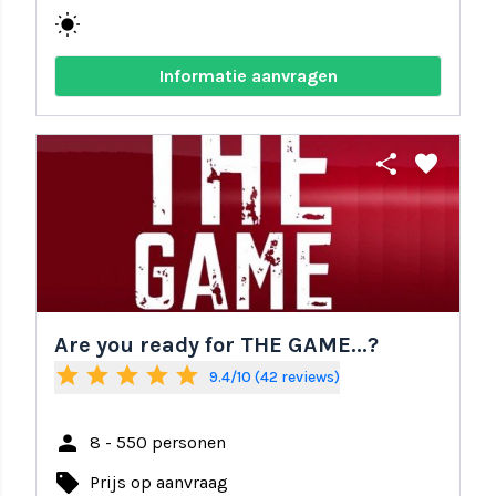
wb_sunny
Informatie aanvragen
share
favorite
Are you ready for THE GAME...?
star
star
star
star
star
9.4/10 (42 reviews)
person
8 - 550 personen
local_offer
Prijs op aanvraag