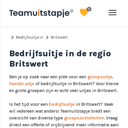
favorite
menu
0
chevron_right
chevron_right
Bedrijfsuitje in
Britswert
Bedrijfsuitje in de regio
Britswert
Ben je op zoek naar een plek voor een
groepsuitje
,
familie uitje
of bedrijfsuitje in Britswert? Voor kleine
en grote groepen zijn er echt veel uitjes in Britswert.
Is het tijd voor een
bedrijfsuitje
in Britswert? Vaak
wil iedereen wat anders! Teamuitstapje biedt een
overzicht van diverse type
groepsactiviteiten
. Vraag
direct een offerte of vrijblijvend meer informatie aan!