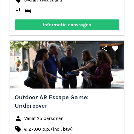
where_to_vote
restaurant
bed
Informatie aanvragen
share
favorite
Outdoor AR Escape Game:
Undercover
person
Vanaf 25 personen
local_offer
€ 27,00 p.p. (incl. btw)