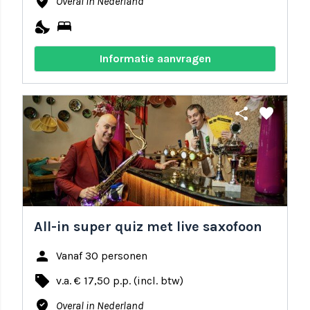
where_to_vote
Overal in Nederland
nights_stay
bed
Informatie aanvragen
share
favorite
All-in super quiz met live saxofoon
person
Vanaf 30 personen
local_offer
v.a. € 17,50 p.p. (incl. btw)
where_to_vote
Overal in Nederland