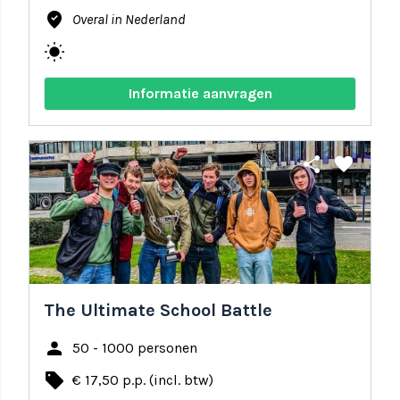
where_to_vote
Overal in Nederland
wb_sunny
Informatie aanvragen
share
favorite
The Ultimate School Battle
person
50 - 1000 personen
local_offer
€ 17,50 p.p. (incl. btw)