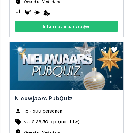
where_to_vote
Overal in Nederland
restaurant
coffee
wb_sunny
nights_stay
Informatie aanvragen
share
favorite
Nieuwjaars PubQuiz
person
15 - 500 personen
local_offer
v.a. € 23,50 p.p. (incl. btw)
where_to_vote
Overal in Nederland