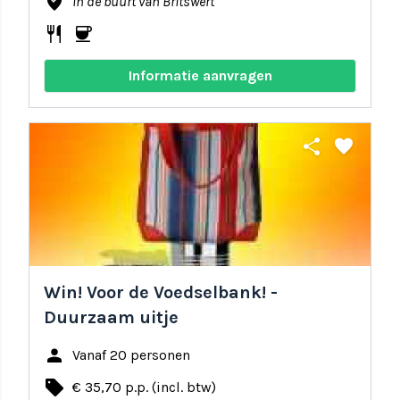
where_to_vote
In de buurt van Britswert
restaurant
coffee
Informatie aanvragen
share
favorite
Win! Voor de Voedselbank! -
Duurzaam uitje
person
Vanaf 20 personen
local_offer
€ 35,70 p.p. (incl. btw)