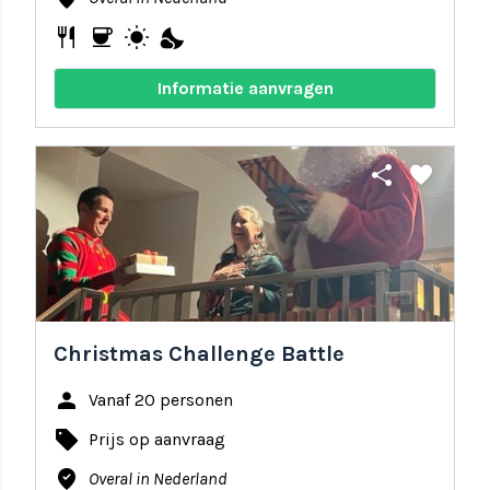
restaurant
coffee
wb_sunny
nights_stay
Informatie aanvragen
share
favorite
Christmas Challenge Battle
person
Vanaf 20 personen
local_offer
Prijs op aanvraag
where_to_vote
Overal in Nederland