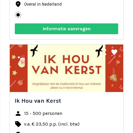
where_to_vote
Overal in Nederland
wb_sunny
Informatie aanvragen
share
favorite
Ik Hou van Kerst
person
15 - 500 personen
local_offer
v.a. € 23,50 p.p. (incl. btw)