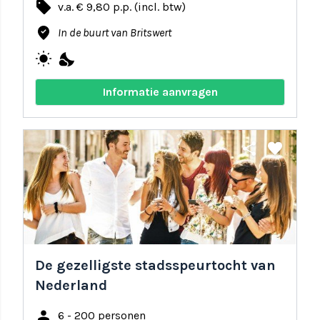
local_offer
v.a. € 9,80 p.p. (incl. btw)
where_to_vote
In de buurt van Britswert
wb_sunny
nights_stay
Informatie aanvragen
share
favorite
De gezelligste stadsspeurtocht van
Nederland
person
6 - 200 personen