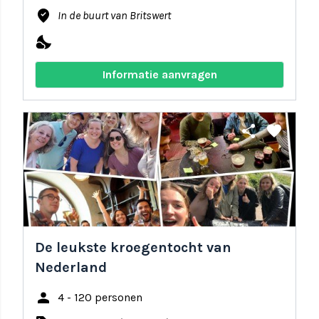
where_to_vote
In de buurt van Britswert
nights_stay
Informatie aanvragen
share
favorite
De leukste kroegentocht van
Nederland
person
4 - 120 personen