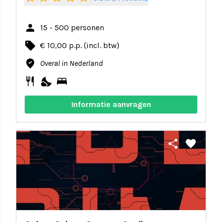
person
15 - 500 personen
local_offer
€ 10,00 p.p. (incl. btw)
where_to_vote
Overal in Nederland
restaurant
nights_stay
bed
Informatie aanvragen
share
favorite