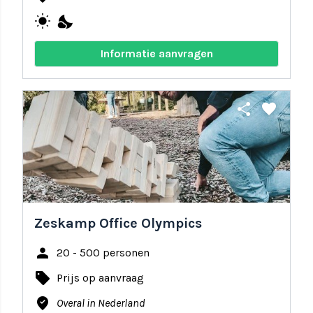
wb_sunny
nights_stay
Informatie aanvragen
share
favorite
Zeskamp Office Olympics
person
20 - 500 personen
local_offer
Prijs op aanvraag
where_to_vote
Overal in Nederland