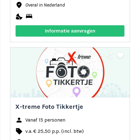
where_to_vote
Overal in Nederland
nights_stay
bed
Informatie aanvragen
share
favorite
X-treme Foto Tikkertje
person
Vanaf 15 personen
local_offer
v.a. € 25,50 p.p. (incl. btw)