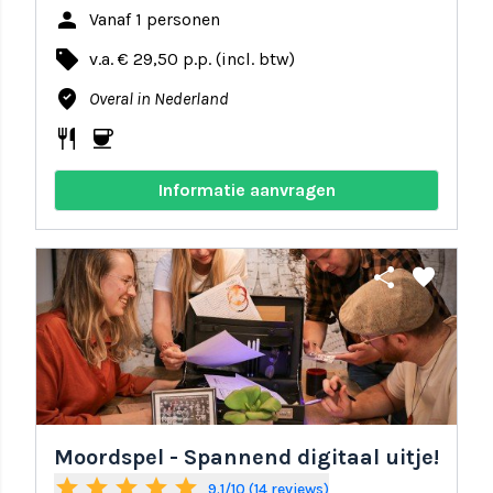
person
Vanaf 1 personen
local_offer
v.a. € 29,50 p.p. (incl. btw)
where_to_vote
Overal in Nederland
restaurant
coffee
Informatie aanvragen
share
favorite
Moordspel - Spannend digitaal uitje!
star
star
star
star
star
9.1/10 (14 reviews)