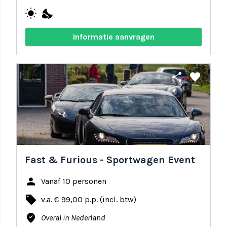
wb_sunny
nights_stay
Informatie aanvragen
share
favorite
Fast & Furious - Sportwagen Event
person
Vanaf 10 personen
local_offer
v.a. € 99,00 p.p. (incl. btw)
where_to_vote
Overal in Nederland