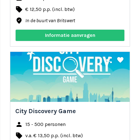
local_offer
€ 12,50 p.p. (incl. btw)
where_to_vote
In de buurt van Britswert
Informatie aanvragen
share
favorite
City Discovery Game
person
15 - 500 personen
local_offer
v.a. € 13,50 p.p. (incl. btw)