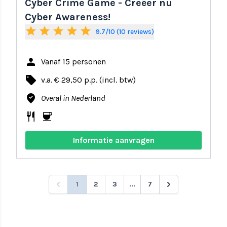
Cyber Crime Game - Creëer nu
Cyber Awareness!
star
star
star
star
star
9.7/10 (10 reviews)
person
Vanaf 15 personen
local_offer
v.a. € 29,50 p.p. (incl. btw)
where_to_vote
Overal in Nederland
restaurant
coffee
Informatie aanvragen
1
2
3
...
7