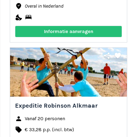
where_to_vote
Overal in Nederland
nights_stay
bed
Informatie aanvragen
share
favorite
Expeditie Robinson Alkmaar
person
Vanaf 20 personen
local_offer
€ 33,28 p.p. (incl. btw)