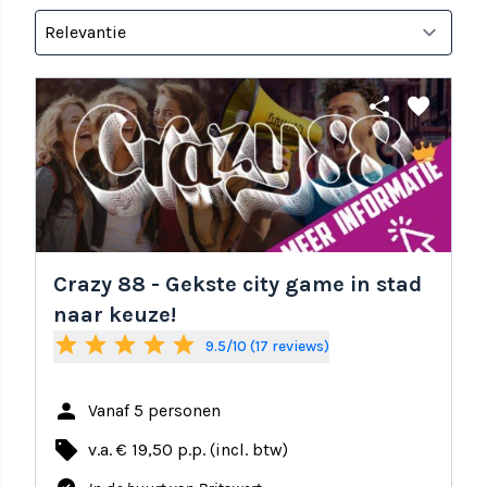
share
favorite
Crazy 88 - Gekste city game in stad
naar keuze!
star
star
star
star
star
9.5/10 (17 reviews)
person
Vanaf 5 personen
local_offer
v.a. € 19,50 p.p. (incl. btw)