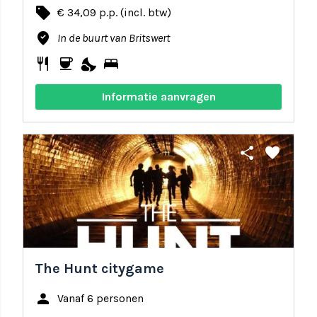
local_offer
€ 34,09 p.p. (incl. btw)
where_to_vote
In de buurt van Britswert
restaurant
coffee
nights_stay
bed
Informatie aanvragen
share
favorite
The Hunt citygame
person
Vanaf 6 personen