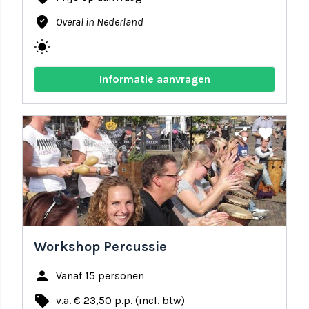
where_to_vote
Overal in Nederland
wb_sunny
Informatie aanvragen
share
favorite
Workshop Percussie
person
Vanaf 15 personen
local_offer
v.a. € 23,50 p.p. (incl. btw)