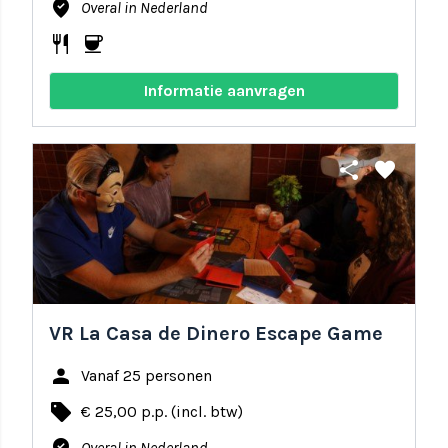
where_to_vote
Overal in Nederland
restaurant
coffee
Informatie aanvragen
share
favorite
VR La Casa de Dinero Escape Game
person
Vanaf 25 personen
local_offer
€ 25,00 p.p. (incl. btw)
Overal in Nederland