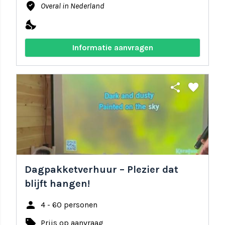
where_to_vote
Overal in Nederland
nights_stay
Informatie aanvragen
share
favorite
Dagpakketverhuur – Plezier dat
blijft hangen!
person
4 - 60 personen
local_offer
Prijs op aanvraag