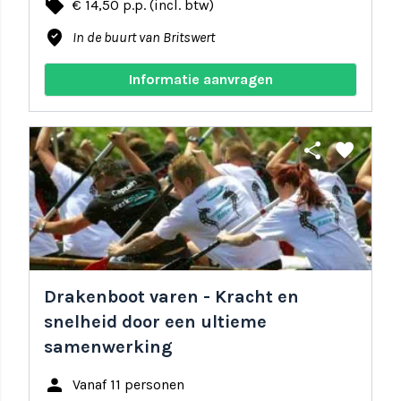
local_offer
€ 14,50 p.p. (incl. btw)
where_to_vote
In de buurt van Britswert
Informatie aanvragen
share
favorite
Drakenboot varen - Kracht en
snelheid door een ultieme
samenwerking
person
Vanaf 11 personen