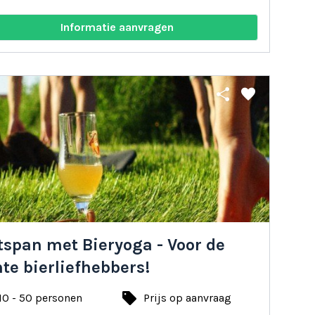
Informatie aanvragen
share
favorite
tspan met Bieryoga - Voor de
te bierliefhebbers!
local_offer
10 - 50 personen
Prijs op aanvraag