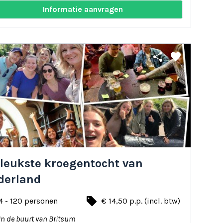
Informatie aanvragen
share
favorite
 leukste kroegentocht van
derland
local_offer
4 - 120 personen
€ 14,50 p.p. (incl. btw)
In de buurt van Britsum