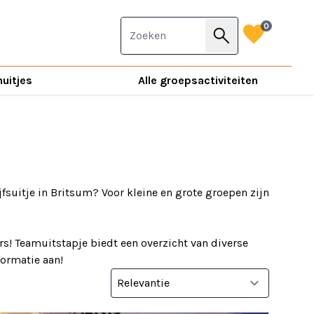
favorite
0
search
nuitjes
Alle groepsactiviteiten
jfsuitje in Britsum? Voor kleine en grote groepen zijn
s! Teamuitstapje biedt een overzicht van diverse
nformatie aan!