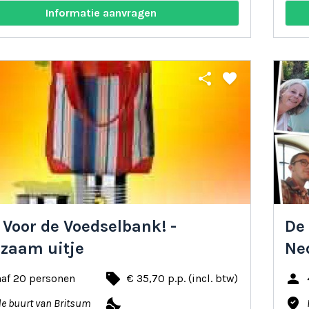
Informatie aanvragen
share
favorite
 Voor de Voedselbank! -
De
zaam uitje
Ne
local_offer
person
naf 20 personen
€ 35,70 p.p. (incl. btw)
nights_stay
where_to_vote
de buurt van Britsum