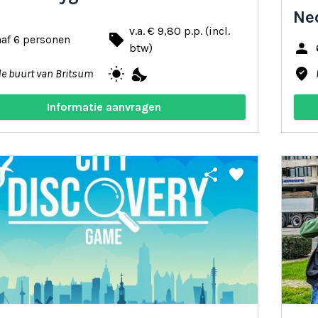
Ne
v.a. € 9,80 p.p. (incl.
local_offer
af 6 personen
person
btw)
wb_sunny
nights_stay
where_to_vote
de buurt van Britsum
Informatie aanvragen
share
favorite