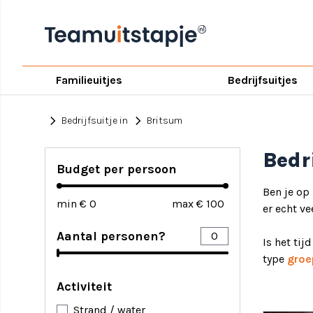
Familieuitjes
Bedrijfsuitjes
chevron_right
chevron_right
Bedrijfsuitje in
Britsum
Bedr
Budget per persoon
Ben je op
min €
max €
er echt ve
Aantal personen?
Is het tij
type
groe
Activiteit
Strand / water