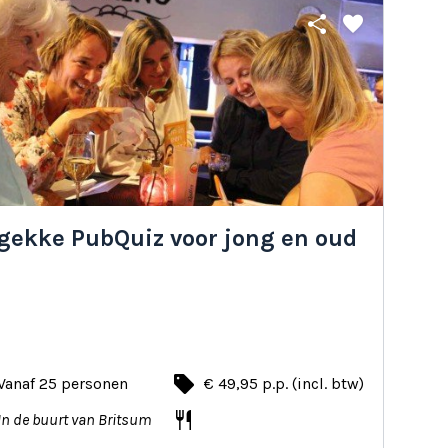
share
favorite
 gekke PubQuiz voor jong en oud
local_offer
Vanaf 25 personen
€ 49,95 p.p. (incl. btw)
restaurant
In de buurt van Britsum