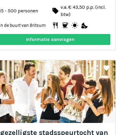
v.a. € 43,50 p.p. (incl.
local_offer
15 - 500 personen
btw)
restaurant
coffee
wb_sunny
nights_stay
In de buurt van Britsum
Informatie aanvragen
share
favorite
gezelligste stadsspeurtocht van