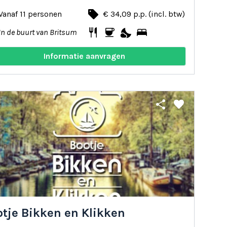
local_offer
Vanaf 11 personen
€ 34,09 p.p. (incl. btw)
restaurant
coffee
nights_stay
bed
In de buurt van Britsum
Informatie aanvragen
share
favorite
otje Bikken en Klikken