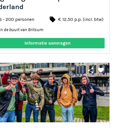
derland
local_offer
6 - 200 personen
€ 12,50 p.p. (incl. btw)
In de buurt van Britsum
Informatie aanvragen
share
favorite