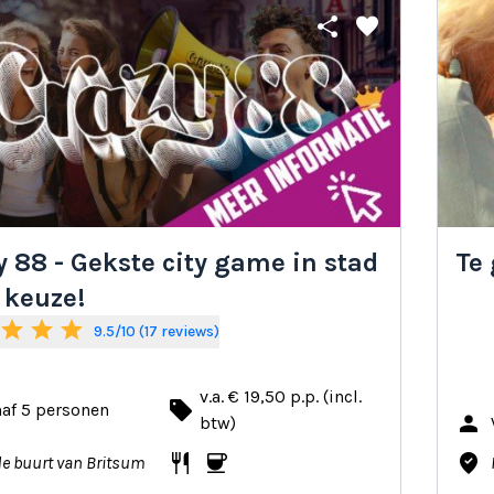
share
favorite
y 88 - Gekste city game in stad
Te
 keuze!
star
star
star
9.5/10 (17 reviews)
v.a. € 19,50 p.p. (incl.
local_offer
af 5 personen
person
btw)
restaurant
coffee
where_to_vote
de buurt van Britsum