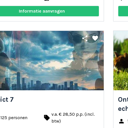
Informatie aanvragen
share
favorite
ict 7
On
ech
v.a. € 28,50 p.p. (incl.
local_offer
 125 personen
person
btw)