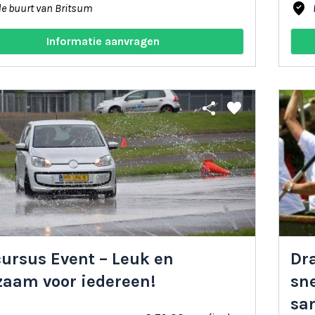
where_to_vote
de buurt van Britsum
Informatie aanvragen
share
favorite
cursus Event – Leuk en
Dr
zaam voor iedereen!
sn
sa