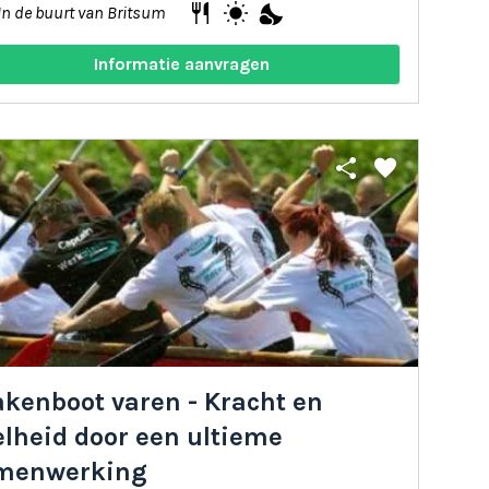
restaurant
wb_sunny
nights_stay
In de buurt van Britsum
Informatie aanvragen
share
favorite
akenboot varen - Kracht en
elheid door een ultieme
menwerking