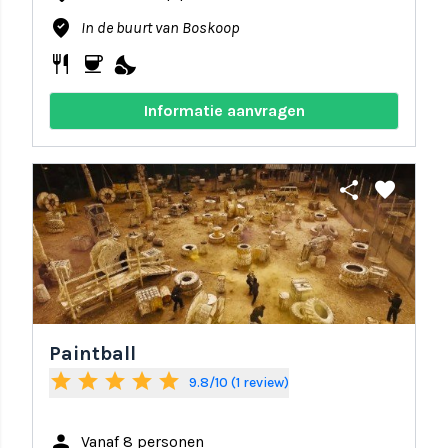
where_to_vote
In de buurt van Boskoop
restaurant
coffee
nights_stay
Informatie aanvragen
share
favorite
Paintball
star
star
star
star
star
9.8/10 (1 review)
person
Vanaf 8 personen