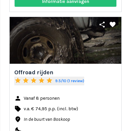
Informatie aanvragen
share
favorite
Offroad rijden
star
star
star
star
star
9.5/10 (1 review)
person
Vanaf 8 personen
local_offer
v.a. € 74,95 p.p. (incl. btw)
where_to_vote
In de buurt van Boskoop
nights_stay