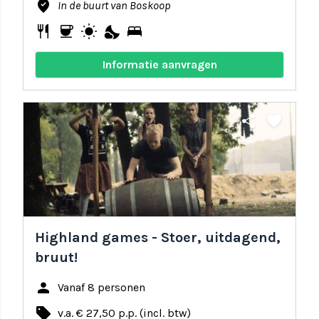
where_to_vote
In de buurt van Boskoop
restaurant
coffee
wb_sunny
nights_stay
bed
Informatie aanvragen
share
favorite
Highland games - Stoer, uitdagend,
bruut!
person
Vanaf 8 personen
local_offer
v.a. € 27,50 p.p. (incl. btw)