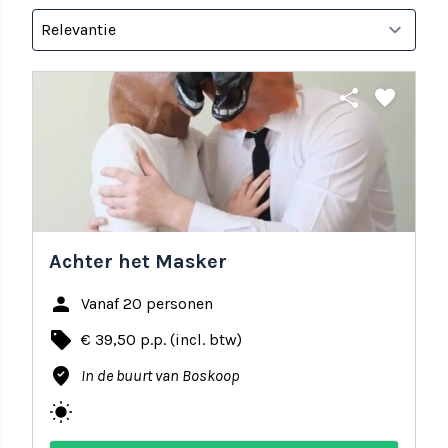
share
favorite
Achter het Masker
person
Vanaf 20 personen
local_offer
€ 39,50 p.p. (incl. btw)
where_to_vote
In de buurt van Boskoop
wb_sunny