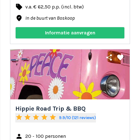
local_offer
v.a. € 62,50 p.p. (incl. btw)
where_to_vote
In de buurt van Boskoop
Informatie aanvragen
share
favorite
Hippie Road Trip & BBQ
star
star
star
star
star
9.9/10 (121 reviews)
person
20 - 100 personen