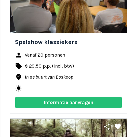
Spelshow klassiekers
person
Vanaf 20 personen
local_offer
€ 29,50 p.p. (incl. btw)
where_to_vote
In de buurt van Boskoop
wb_sunny
Informatie aanvragen
share
favorite