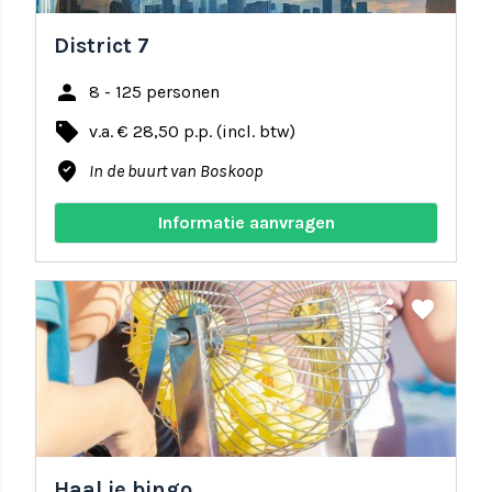
District 7
person
8 - 125 personen
local_offer
v.a. € 28,50 p.p. (incl. btw)
where_to_vote
In de buurt van Boskoop
Informatie aanvragen
share
favorite
Haal je bingo