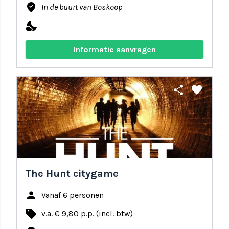
where_to_vote
In de buurt van Boskoop
nights_stay
Informatie aanvragen
share
favorite
The Hunt citygame
person
Vanaf 6 personen
local_offer
v.a. € 9,80 p.p. (incl. btw)