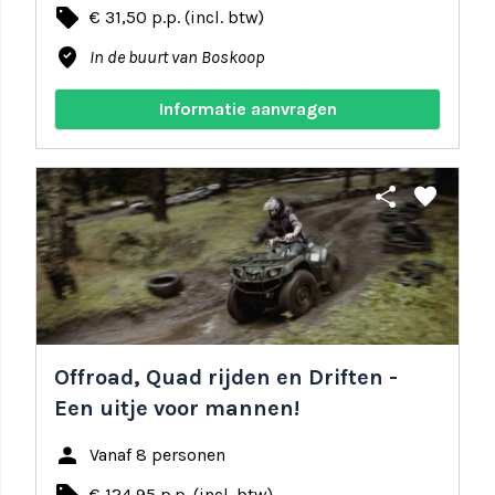
local_offer
€ 31,50 p.p. (incl. btw)
where_to_vote
In de buurt van Boskoop
Informatie aanvragen
share
favorite
Offroad, Quad rijden en Driften -
Een uitje voor mannen!
person
Vanaf 8 personen
€ 124,95 p.p. (incl. btw)