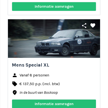
Informatie aanvragen
share
favorite
Mens Special XL
person
Vanaf 8 personen
local_offer
€ 137,50 p.p. (incl. btw)
where_to_vote
In de buurt van Boskoop
Informatie aanvragen