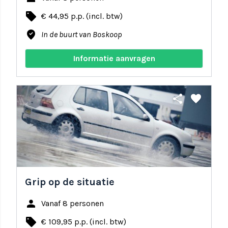
local_offer
€ 44,95 p.p. (incl. btw)
where_to_vote
In de buurt van Boskoop
Informatie aanvragen
share
favorite
Grip op de situatie
person
Vanaf 8 personen
local_offer
€ 109,95 p.p. (incl. btw)