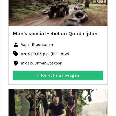
Men's special - 4x4 en Quad rijden
person
Vanaf 8 personen
local_offer
v.a. € 99,95 p.p. (incl. btw)
where_to_vote
In de buurt van Boskoop
Informatie aanvragen
share
favorite