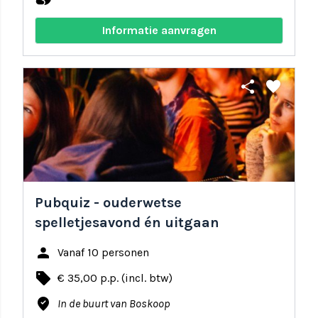
Informatie aanvragen
share
favorite
Pubquiz - ouderwetse
spelletjesavond én uitgaan
person
Vanaf 10 personen
local_offer
€ 35,00 p.p. (incl. btw)
where_to_vote
In de buurt van Boskoop