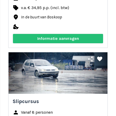
local_offer
v.a. € 34,95 p.p. (incl. btw)
where_to_vote
In de buurt van Boskoop
nights_stay
Informatie aanvragen
share
favorite
Slipcursus
person
Vanaf 8 personen