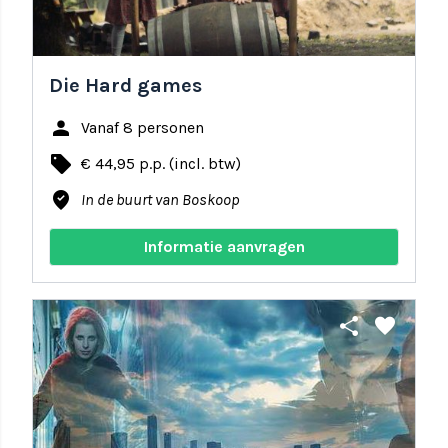
Die Hard games
person
Vanaf 8 personen
local_offer
€ 44,95 p.p. (incl. btw)
where_to_vote
In de buurt van Boskoop
Informatie aanvragen
share
favorite