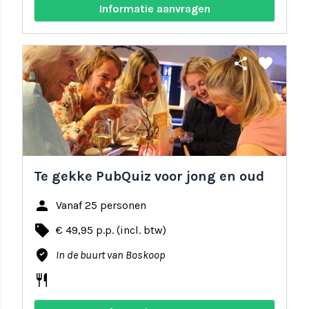
Informatie aanvragen
share
favorite
Te gekke PubQuiz voor jong en oud
person
Vanaf 25 personen
local_offer
€ 49,95 p.p. (incl. btw)
where_to_vote
In de buurt van Boskoop
restaurant