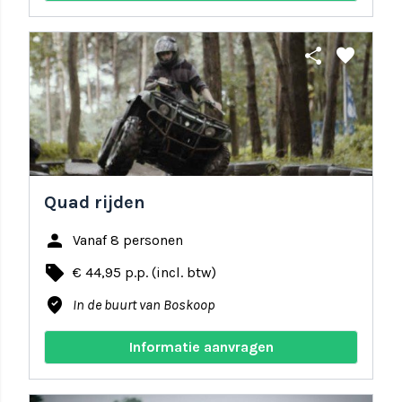
share
favorite
Quad rijden
person
Vanaf 8 personen
local_offer
€ 44,95 p.p. (incl. btw)
where_to_vote
In de buurt van Boskoop
Informatie aanvragen