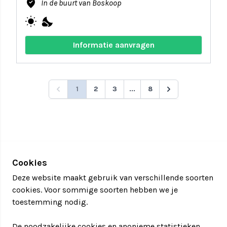
where_to_vote
In de buurt van Boskoop
wb_sunny
nights_stay
Informatie aanvragen
1
2
3
...
8
Cookies
Deze website maakt gebruik van verschillende soorten
cookies. Voor sommige soorten hebben we je
toestemming nodig.
De noodzakelijke cookies en anonieme statistieken