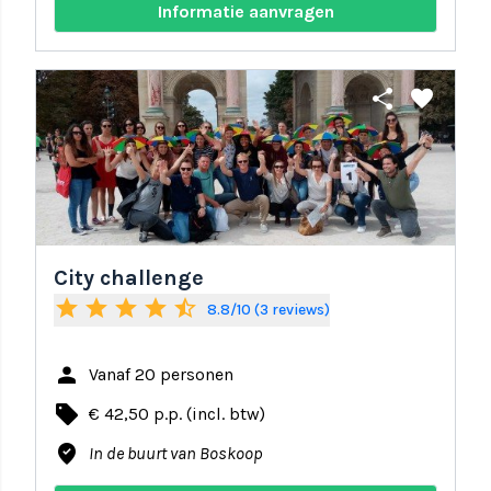
Informatie aanvragen
share
favorite
City challenge
star
star
star
star
star_half
8.8/10 (3 reviews)
person
Vanaf 20 personen
local_offer
€ 42,50 p.p. (incl. btw)
where_to_vote
In de buurt van Boskoop