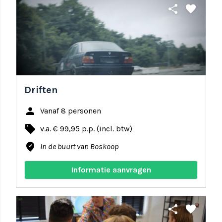
share
favorite
Driften
person
Vanaf 8 personen
local_offer
v.a. € 99,95 p.p. (incl. btw)
where_to_vote
In de buurt van Boskoop
Informatie aanvragen
share
favorite