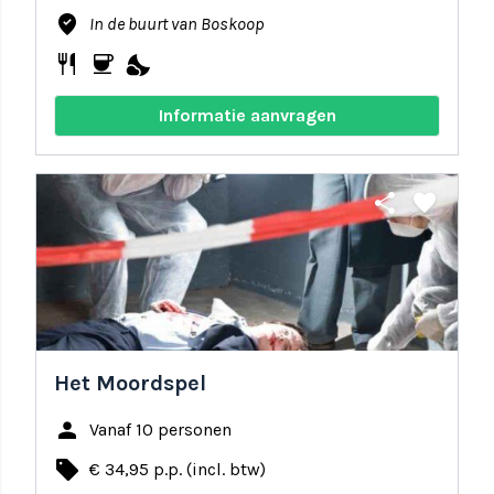
where_to_vote
In de buurt van Boskoop
restaurant
coffee
nights_stay
Informatie aanvragen
share
favorite
Het Moordspel
person
Vanaf 10 personen
local_offer
€ 34,95 p.p. (incl. btw)