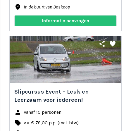
where_to_vote
In de buurt van Boskoop
Informatie aanvragen
share
favorite
Slipcursus Event – Leuk en
Leerzaam voor iedereen!
person
Vanaf 10 personen
local_offer
v.a. € 79,00 p.p. (incl. btw)