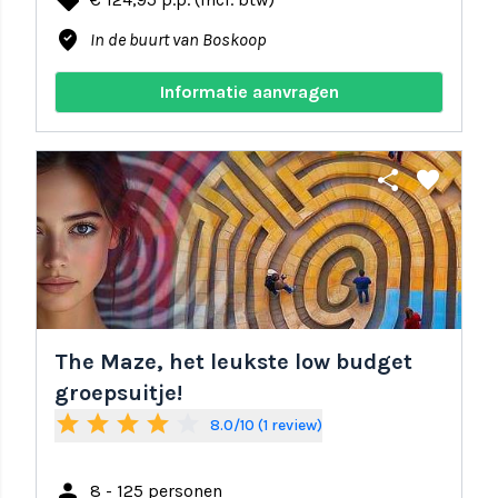
local_offer
where_to_vote
In de buurt van Boskoop
Informatie aanvragen
share
favorite
The Maze, het leukste low budget
groepsuitje!
star
star
star
star
star_border
8.0/10 (1 review)
person
8 - 125 personen