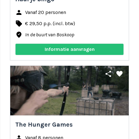
person
Vanaf 20 personen
local_offer
€ 29,50 p.p. (incl. btw)
where_to_vote
In de buurt van Boskoop
Informatie aanvragen
share
favorite
The Hunger Games
person
Vanaf 8 personen