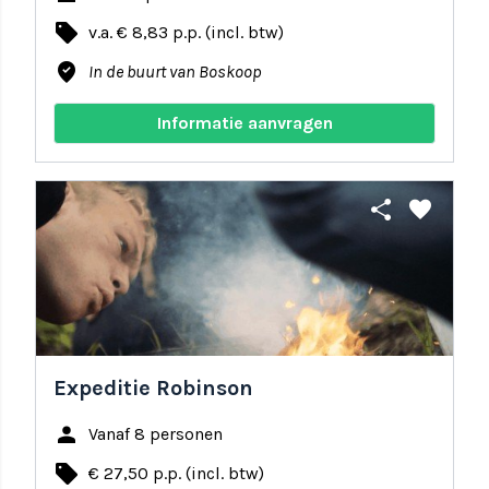
local_offer
v.a. € 8,83 p.p. (incl. btw)
where_to_vote
In de buurt van Boskoop
Informatie aanvragen
share
favorite
Expeditie Robinson
person
Vanaf 8 personen
local_offer
€ 27,50 p.p. (incl. btw)