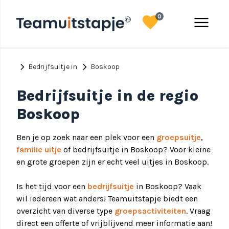
favorite
menu
0
chevron_right
chevron_right
Bedrijfsuitje in
Boskoop
Bedrijfsuitje in de regio
Boskoop
Ben je op zoek naar een plek voor een
groepsuitje
,
familie uitje
of bedrijfsuitje in Boskoop? Voor kleine
en grote groepen zijn er echt veel uitjes in Boskoop.
Is het tijd voor een
bedrijfsuitje
in Boskoop? Vaak
wil iedereen wat anders! Teamuitstapje biedt een
overzicht van diverse type
groepsactiviteiten
. Vraag
direct een offerte of vrijblijvend meer informatie aan!