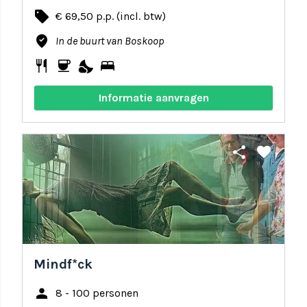
local_offer
€ 69,50 p.p. (incl. btw)
where_to_vote
In de buurt van Boskoop
restaurant
coffee
nights_stay
bed
Informatie aanvragen
share
favorite
Mindf*ck
person
8 - 100 personen