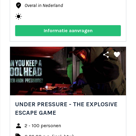
where_to_vote
Overal in Nederland
wb_sunny
Informatie aanvragen
share
favorite
UNDER PRESSURE - THE EXPLOSIVE
ESCAPE GAME
person
2 - 100 personen