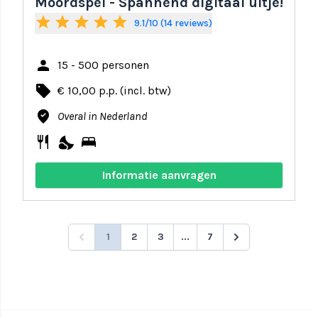
Moordspel - Spannend digitaal uitje!
star
star
star
star
star
9.1/10 (14 reviews)
person
15 - 500 personen
local_offer
€ 10,00 p.p. (incl. btw)
where_to_vote
Overal in Nederland
restaurant
nights_stay
bed
Informatie aanvragen
1
2
3
...
7