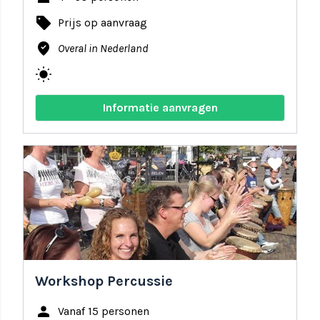
local_offer
Prijs op aanvraag
where_to_vote
Overal in Nederland
wb_sunny
Informatie aanvragen
share
favorite
Workshop Percussie
person
Vanaf 15 personen