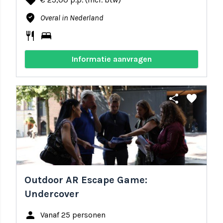
local_offer
where_to_vote
Overal in Nederland
restaurant
bed
Informatie aanvragen
share
favorite
Outdoor AR Escape Game:
Undercover
person
Vanaf 25 personen