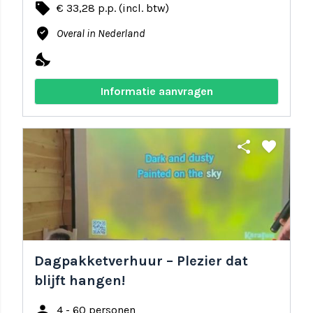
local_offer
€ 33,28 p.p. (incl. btw)
where_to_vote
Overal in Nederland
nights_stay
Informatie aanvragen
share
favorite
Dagpakketverhuur – Plezier dat
blijft hangen!
person
4 - 60 personen