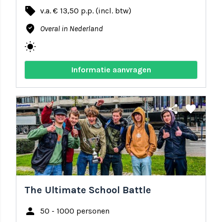
local_offer
v.a. € 13,50 p.p. (incl. btw)
where_to_vote
Overal in Nederland
wb_sunny
Informatie aanvragen
share
favorite
The Ultimate School Battle
person
50 - 1000 personen