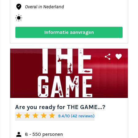
where_to_vote
Overal in Nederland
wb_sunny
Informatie aanvragen
share
favorite
Are you ready for THE GAME...?
star
star
star
star
star
9.4/10 (42 reviews)
person
8 - 550 personen