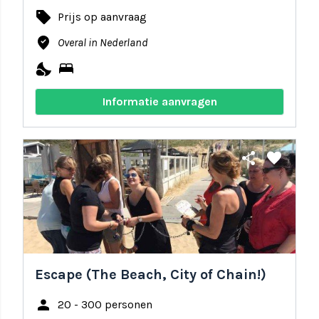
local_offer
Prijs op aanvraag
where_to_vote
Overal in Nederland
nights_stay
bed
Informatie aanvragen
share
favorite
Escape (The Beach, City of Chain!)
person
20 - 300 personen