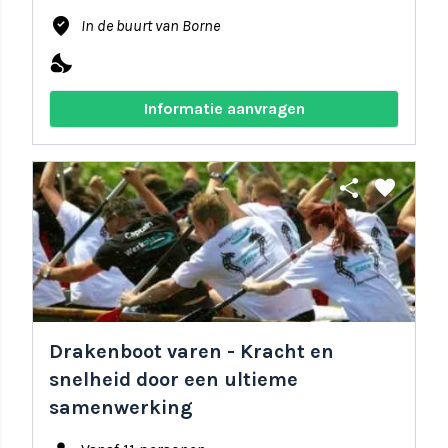
where_to_vote
In de buurt van Borne
nights_stay
Informatie aanvragen
share
favorite
Drakenboot varen - Kracht en
snelheid door een ultieme
samenwerking