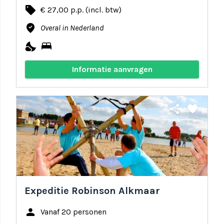
local_offer
€ 27,00 p.p. (incl. btw)
where_to_vote
Overal in Nederland
nights_stay
bed
Informatie aanvragen
share
favorite
Expeditie Robinson Alkmaar
person
Vanaf 20 personen