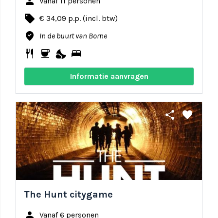
person
Vanaf 11 personen
local_offer
€ 34,09 p.p. (incl. btw)
where_to_vote
In de buurt van Borne
restaurant
coffee
nights_stay
bed
Informatie aanvragen
share
favorite
The Hunt citygame
person
Vanaf 6 personen