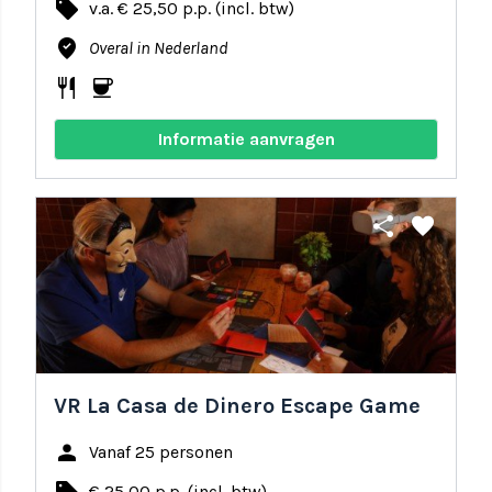
local_offer
v.a. € 25,50 p.p. (incl. btw)
where_to_vote
Overal in Nederland
restaurant
coffee
Informatie aanvragen
share
favorite
VR La Casa de Dinero Escape Game
person
Vanaf 25 personen
€ 25,00 p.p. (incl. btw)