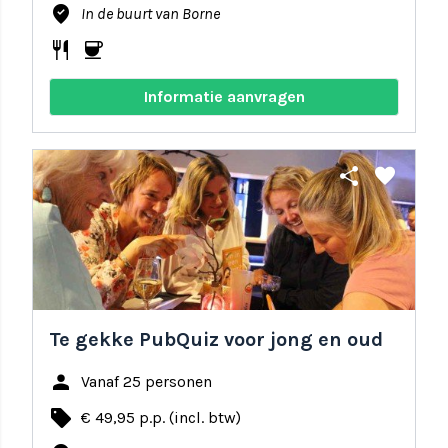
where_to_vote
In de buurt van Borne
restaurant
coffee
Informatie aanvragen
share
favorite
Te gekke PubQuiz voor jong en oud
person
Vanaf 25 personen
local_offer
€ 49,95 p.p. (incl. btw)