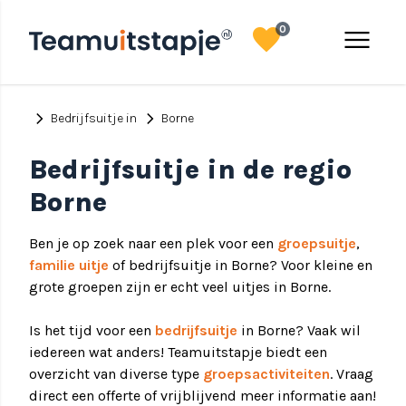
favorite
menu
0
chevron_right
chevron_right
Bedrijfsuitje in
Borne
Bedrijfsuitje in de regio
Borne
Ben je op zoek naar een plek voor een
groepsuitje
,
familie uitje
of bedrijfsuitje in Borne? Voor kleine en
grote groepen zijn er echt veel uitjes in Borne.
Is het tijd voor een
bedrijfsuitje
in Borne? Vaak wil
iedereen wat anders! Teamuitstapje biedt een
overzicht van diverse type
groepsactiviteiten
. Vraag
direct een offerte of vrijblijvend meer informatie aan!