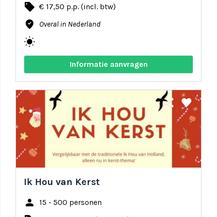
local_offer
€ 17,50 p.p. (incl. btw)
where_to_vote
Overal in Nederland
wb_sunny
Informatie aanvragen
share
favorite
Ik Hou van Kerst
person
15 - 500 personen