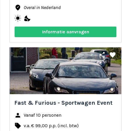
where_to_vote
Overal in Nederland
wb_sunny
nights_stay
Informatie aanvragen
share
favorite
Fast & Furious - Sportwagen Event
person
Vanaf 10 personen
local_offer
v.a. € 99,00 p.p. (incl. btw)