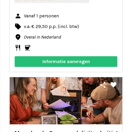
person
Vanaf 1 personen
local_offer
v.a. € 29,50 p.p. (incl. btw)
where_to_vote
Overal in Nederland
restaurant
coffee
Informatie aanvragen
share
favorite