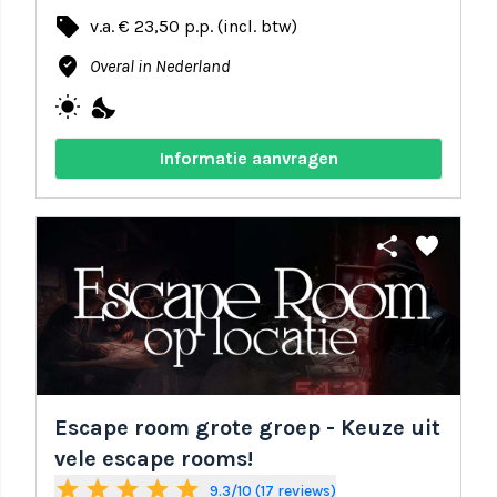
local_offer
v.a. € 23,50 p.p. (incl. btw)
where_to_vote
Overal in Nederland
wb_sunny
nights_stay
Informatie aanvragen
share
favorite
Escape room grote groep - Keuze uit
vele escape rooms!
star
star
star
star
star
9.3/10 (17 reviews)