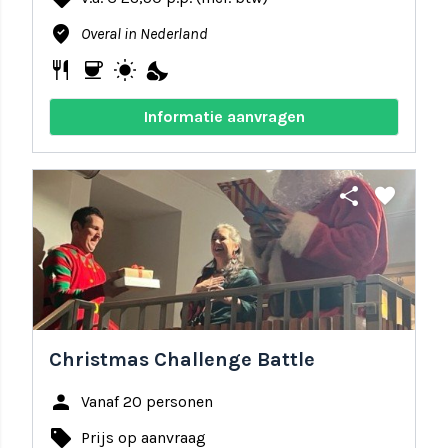
where_to_vote
Overal in Nederland
restaurant
coffee
wb_sunny
nights_stay
Informatie aanvragen
share
favorite
Christmas Challenge Battle
person
Vanaf 20 personen
local_offer
Prijs op aanvraag