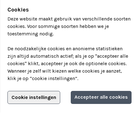
Cookies
Deze website maakt gebruik van verschillende soorten
cookies. Voor sommige soorten hebben we je
toestemming nodig.
De noodzakelijke cookies en anonieme statistieken
zijn altijd automatisch actief; als je op "accepteer alle
cookies" klikt, accepteer je ook de optionele cookies.
Wanneer je zelf wilt kiezen welke cookies je aanzet,
klik je op “cookie instellingen”.
Adverteren?
Accepteer alle cookies
Cookie instellingen
Filter jouw teamuitstapje!
Adverteerdersopties
Teamuitstapje
> Over Teamuitstapje
> Inspiratie