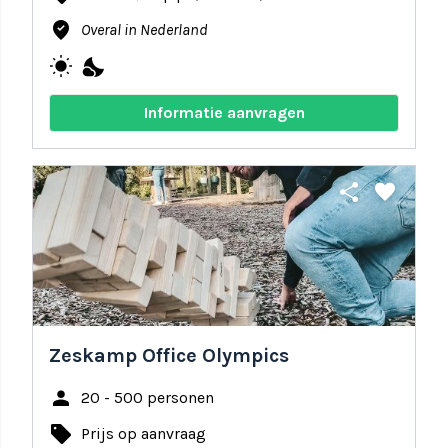
where_to_vote
Overal in Nederland
wb_sunny
nights_stay
Informatie aanvragen
share
favorite
Zeskamp Office Olympics
person
20 - 500 personen
local_offer
Prijs op aanvraag