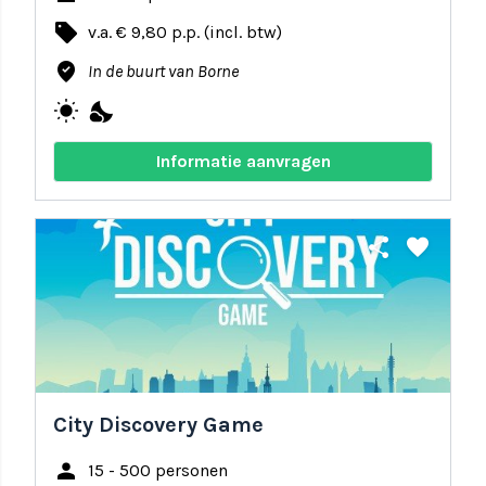
local_offer
v.a. € 9,80 p.p. (incl. btw)
where_to_vote
In de buurt van Borne
wb_sunny
nights_stay
Informatie aanvragen
share
favorite
City Discovery Game
person
15 - 500 personen