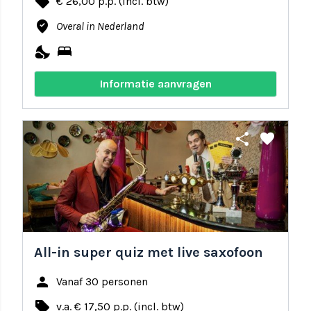
local_offer
€ 26,00 p.p. (incl. btw)
where_to_vote
Overal in Nederland
nights_stay
bed
Informatie aanvragen
share
favorite
All-in super quiz met live saxofoon
person
Vanaf 30 personen
local_offer
v.a. € 17,50 p.p. (incl. btw)