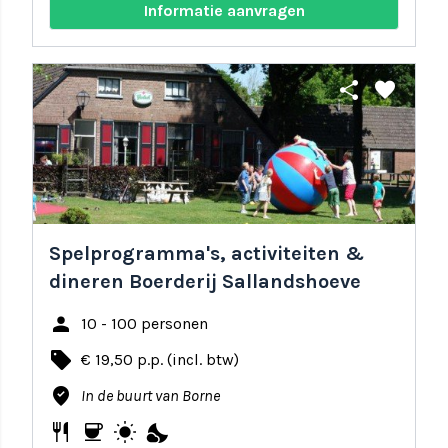
Informatie aanvragen
share
favorite
Spelprogramma's, activiteiten &
dineren Boerderij Sallandshoeve
person
10 - 100 personen
local_offer
€ 19,50 p.p. (incl. btw)
where_to_vote
In de buurt van Borne
restaurant
coffee
wb_sunny
nights_stay