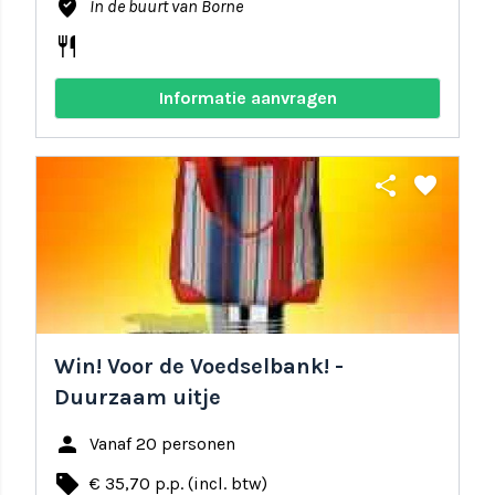
where_to_vote
In de buurt van Borne
restaurant
Informatie aanvragen
share
favorite
Win! Voor de Voedselbank! -
Duurzaam uitje
person
Vanaf 20 personen
local_offer
€ 35,70 p.p. (incl. btw)