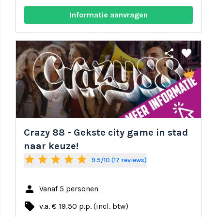
Informatie aanvragen
share
favorite
Crazy 88 - Gekste city game in stad
naar keuze!
star
star
star
star
star
9.5/10 (17 reviews)
person
Vanaf 5 personen
local_offer
v.a. € 19,50 p.p. (incl. btw)