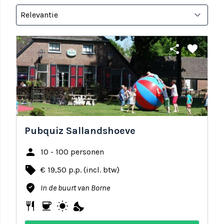
share
favorite
Pubquiz Sallandshoeve
person
10 - 100 personen
local_offer
€ 19,50 p.p. (incl. btw)
where_to_vote
In de buurt van Borne
restaurant
coffee
wb_sunny
nights_stay