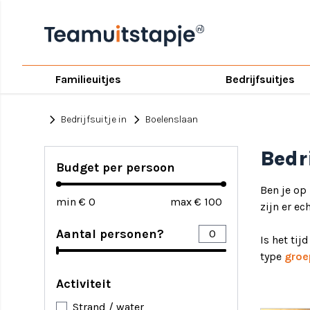
Familieuitjes
Bedrijfsuitjes
chevron_right
chevron_right
Bedrijfsuitje in
Boelenslaan
Bedr
Budget per persoon
Ben je op
min €
max €
zijn er ec
Aantal personen?
Is het tij
type
groe
Activiteit
Strand / water