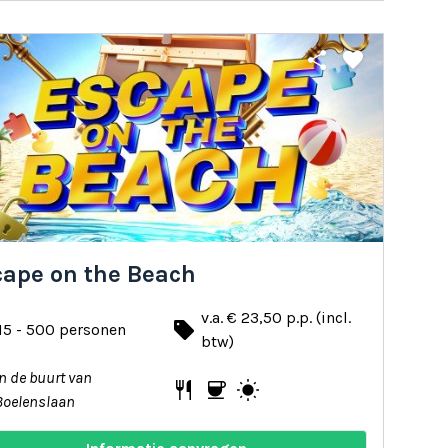
share
favorite
cape on the Beach
v.a. € 23,50 p.p. (incl.
local_offer
15 - 500 personen
btw)
In de buurt van
restaurant
coffee
wb_sunny
Boelenslaan