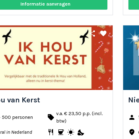
Informatie aanvragen
share
favorite
ou van Kerst
Ni
v.a. € 23,50 p.p. (incl.
local_offer
person
- 500 personen
btw)
restaurant
coffee
wb_sunny
nights_stay
where_to_vote
ral in Nederland