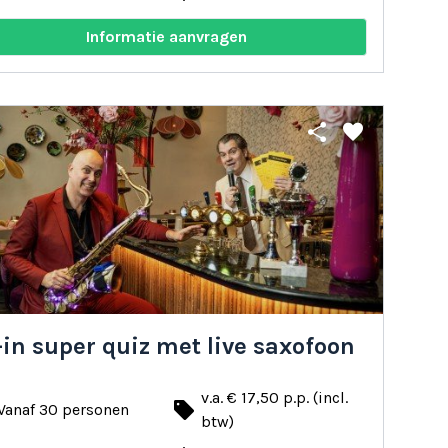
Informatie aanvragen
share
favorite
-in super quiz met live saxofoon
v.a. € 17,50 p.p. (incl.
local_offer
Vanaf 30 personen
btw)