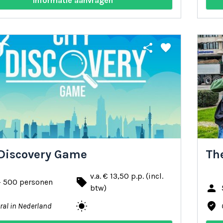
Informatie aanvragen
share
favorite
 Discovery Game
The
v.a. € 13,50 p.p. (incl.
local_offer
- 500 personen
person
btw)
wb_sunny
where_to_vote
ral in Nederland