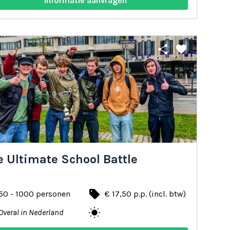
Informatie aanvragen
share
favorite
 Ultimate School Battle
local_offer
50 - 1000 personen
€ 17,50 p.p. (incl. btw)
wb_sunny
Overal in Nederland