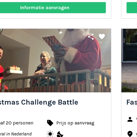
Informatie aanvragen
share
favorite
stmas Challenge Battle
Fa
person
local_offer
naf 20 personen
Prijs op aanvraag
wb_sunny
nights_stay
where_to_vote
ral in Nederland