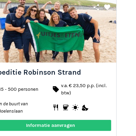
share
favorite
peditie Robinson Strand
v.a. € 23,50 p.p. (incl.
local_offer
15 - 500 personen
btw)
In de buurt van
restaurant
coffee
wb_sunny
nights_stay
Boelenslaan
Informatie aanvragen