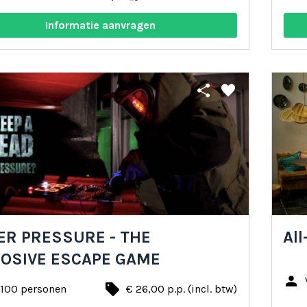
Informatie aanvragen
share
favorite
R PRESSURE - THE
All
LOSIVE ESCAPE GAME
person
local_offer
 100 personen
€ 26,00 p.p. (incl. btw)