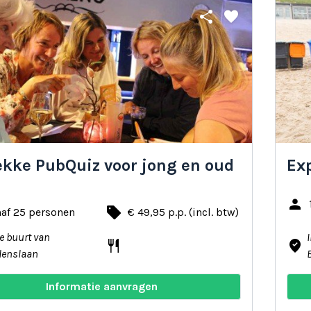
share
favorite
ekke PubQuiz voor jong en oud
Ex
person
local_offer
naf 25 personen
€ 49,95 p.p. (incl. btw)
de buurt van
restaurant
where_to_vote
lenslaan
Informatie aanvragen