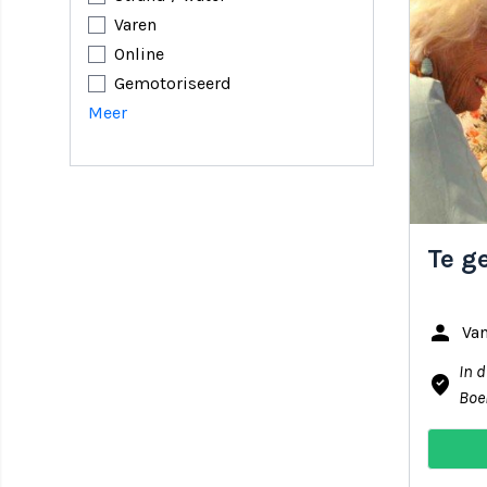
Varen
Online
Gemotoriseerd
Meer
Te g
person
Va
In 
where_to_vote
Boe