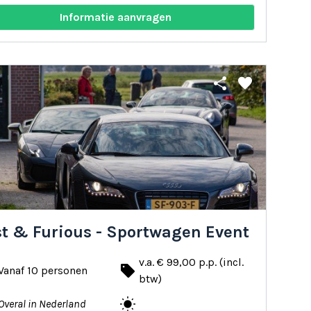
Informatie aanvragen
share
favorite
st & Furious - Sportwagen Event
v.a. € 99,00 p.p. (incl.
local_offer
Vanaf 10 personen
btw)
wb_sunny
Overal in Nederland