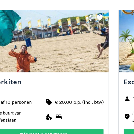
share
favorite
rkiten
Es
person
local_offer
af 10 personen
€ 20,00 p.p. (incl. btw)
de buurt van
nights_stay
bed
where_to_vote
lenslaan