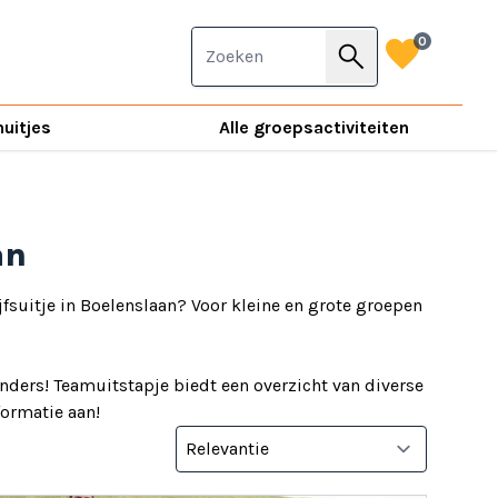
favorite
0
search
nuitjes
Alle groepsactiviteiten
an
jfsuitje in Boelenslaan? Voor kleine en grote groepen
nders! Teamuitstapje biedt een overzicht van diverse
nformatie aan!