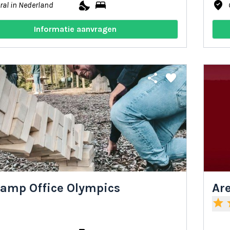
nights_stay
bed
where_to_vote
ral in Nederland
Informatie aanvragen
share
favorite
amp Office Olympics
Are
star
s