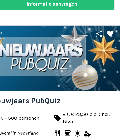
Informatie aanvragen
share
favorite
euwjaars PubQuiz
v.a. € 23,50 p.p. (incl.
local_offer
15 - 500 personen
btw)
restaurant
coffee
wb_sunny
nights_stay
Overal in Nederland