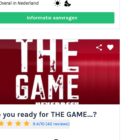
wb_sunny
nights_stay
Overal in Nederland
Informatie aanvragen
share
favorite
 you ready for THE GAME...?
tar
star
star
star
9.4/10 (42 reviews)