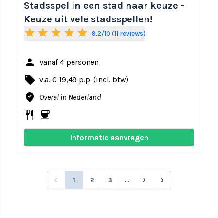
Stadsspel in een stad naar keuze -
Keuze uit vele stadsspellen!
star
star
star
star
star
9.2/10 (11 reviews)
person
Vanaf 4 personen
local_offer
v.a. € 19,49 p.p. (incl. btw)
where_to_vote
Overal in Nederland
restaurant
coffee
Informatie aanvragen
1
2
3
...
7