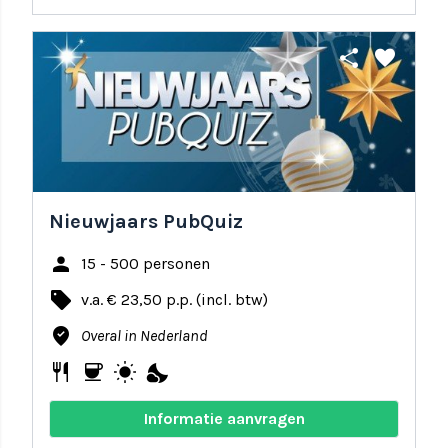
share
favorite
Nieuwjaars PubQuiz
person
15 - 500 personen
local_offer
v.a. € 23,50 p.p. (incl. btw)
where_to_vote
Overal in Nederland
restaurant
coffee
wb_sunny
nights_stay
Informatie aanvragen