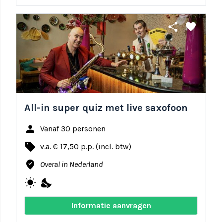
share
favorite
All-in super quiz met live saxofoon
person
Vanaf 30 personen
local_offer
v.a. € 17,50 p.p. (incl. btw)
where_to_vote
Overal in Nederland
wb_sunny
nights_stay
Informatie aanvragen