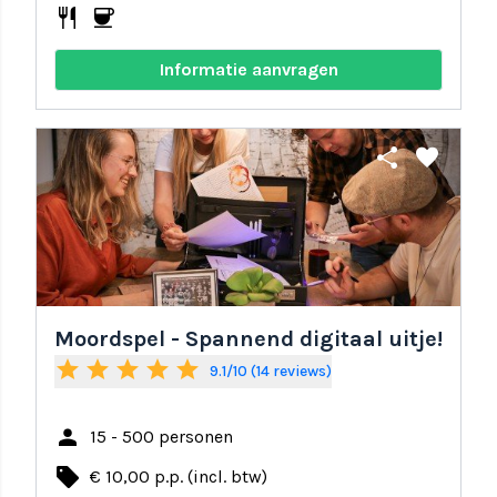
restaurant
coffee
Informatie aanvragen
share
favorite
Moordspel - Spannend digitaal uitje!
star
star
star
star
star
9.1/10 (14 reviews)
person
15 - 500 personen
local_offer
€ 10,00 p.p. (incl. btw)