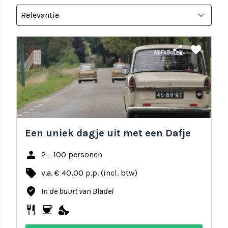
share
favorite
Een uniek dagje uit met een Dafje
person
2 - 100 personen
local_offer
v.a. € 40,00 p.p. (incl. btw)
where_to_vote
In de buurt van Bladel
restaurant
coffee
nights_stay