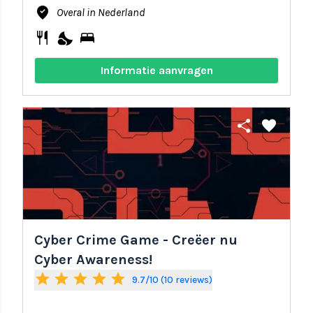
where_to_vote
Overal in Nederland
restaurant
nights_stay
bed
Informatie aanvragen
share
favorite
Cyber Crime Game - Creëer nu
Cyber Awareness!
star
star
star
star
star
9.7/10 (10 reviews)