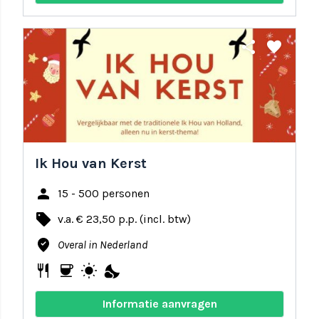
share
favorite
Ik Hou van Kerst
person
15 - 500 personen
local_offer
v.a. € 23,50 p.p. (incl. btw)
where_to_vote
Overal in Nederland
restaurant
coffee
wb_sunny
nights_stay
Informatie aanvragen