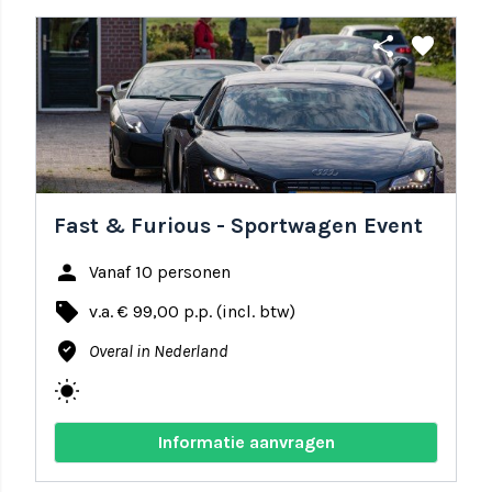
share
favorite
Fast & Furious - Sportwagen Event
person
Vanaf 10 personen
local_offer
v.a. € 99,00 p.p. (incl. btw)
where_to_vote
Overal in Nederland
wb_sunny
Informatie aanvragen