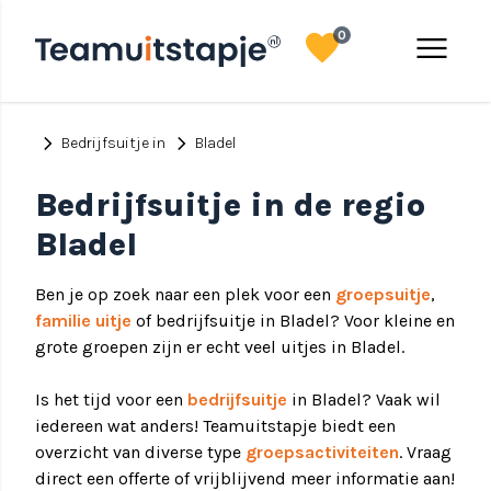
favorite
menu
0
chevron_right
chevron_right
Bedrijfsuitje in
Bladel
Bedrijfsuitje in de regio
Bladel
Ben je op zoek naar een plek voor een
groepsuitje
,
familie uitje
of bedrijfsuitje in Bladel? Voor kleine en
grote groepen zijn er echt veel uitjes in Bladel.
Is het tijd voor een
bedrijfsuitje
in Bladel? Vaak wil
iedereen wat anders! Teamuitstapje biedt een
overzicht van diverse type
groepsactiviteiten
. Vraag
direct een offerte of vrijblijvend meer informatie aan!