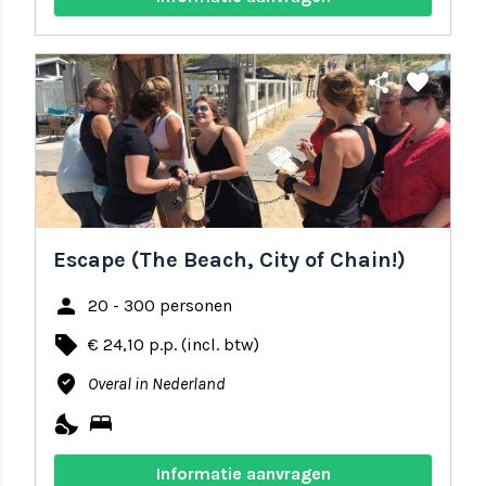
share
favorite
Escape (The Beach, City of Chain!)
person
20 - 300 personen
local_offer
€ 24,10 p.p. (incl. btw)
where_to_vote
Overal in Nederland
nights_stay
bed
Informatie aanvragen