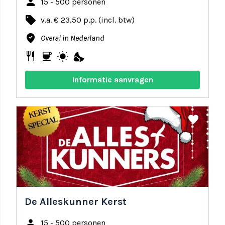
person
15 - 500 personen
local_offer
v.a. € 23,50 p.p. (incl. btw)
where_to_vote
Overal in Nederland
restaurant
coffee
wb_sunny
nights_stay
Informatie aanvragen
share
favorite
De Alleskunner Kerst
person
15 - 500 personen