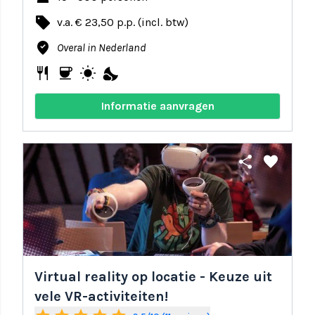
local_offer
v.a. € 23,50 p.p. (incl. btw)
where_to_vote
Overal in Nederland
restaurant
coffee
wb_sunny
nights_stay
Informatie aanvragen
share
favorite
Virtual reality op locatie - Keuze uit
vele VR-activiteiten!