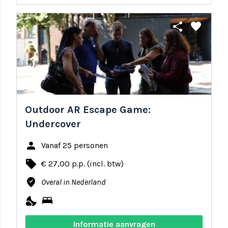
share
favorite
Outdoor AR Escape Game:
Undercover
person
Vanaf 25 personen
local_offer
€ 27,00 p.p. (incl. btw)
where_to_vote
Overal in Nederland
nights_stay
bed
Informatie aanvragen