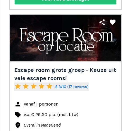
share
favorite
Escape room grote groep - Keuze uit
vele escape rooms!
star
star
star
star
star
9.3/10 (17 reviews)
person
Vanaf 1 personen
local_offer
v.a. € 29,50 p.p. (incl. btw)
where_to_vote
Overal in Nederland