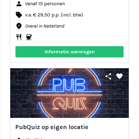
person
Vanaf 15 personen
local_offer
v.a. € 29,50 p.p. (incl. btw)
where_to_vote
Overal in Nederland
restaurant
coffee
Informatie aanvragen
share
favorite
PubQuiz op eigen locatie