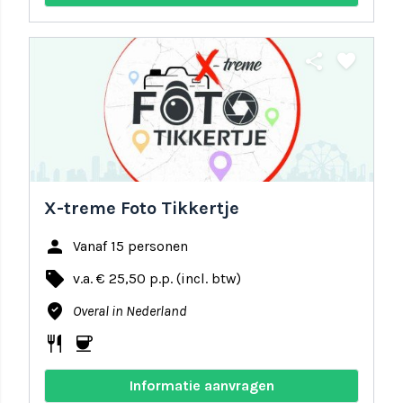
share
favorite
X-treme Foto Tikkertje
person
Vanaf 15 personen
local_offer
v.a. € 25,50 p.p. (incl. btw)
where_to_vote
Overal in Nederland
restaurant
coffee
Informatie aanvragen