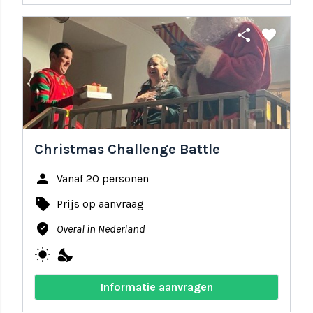
share
favorite
Christmas Challenge Battle
person
Vanaf 20 personen
local_offer
Prijs op aanvraag
where_to_vote
Overal in Nederland
wb_sunny
nights_stay
Informatie aanvragen