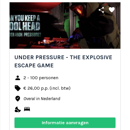
share
favorite
UNDER PRESSURE - THE EXPLOSIVE
ESCAPE GAME
person
2 - 100 personen
local_offer
€ 26,00 p.p. (incl. btw)
where_to_vote
Overal in Nederland
nights_stay
bed
Informatie aanvragen