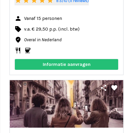
star
star
star
star
star
9.5/10 (11 reviews)
person
Vanaf 15 personen
local_offer
v.a. € 29,50 p.p. (incl. btw)
where_to_vote
Overal in Nederland
restaurant
coffee
Informatie aanvragen
share
favorite