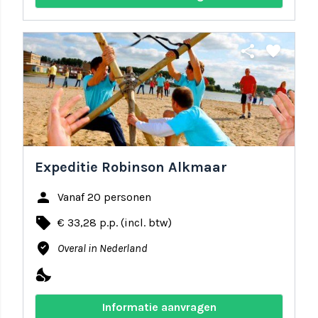
share
favorite
Expeditie Robinson Alkmaar
person
Vanaf 20 personen
local_offer
€ 33,28 p.p. (incl. btw)
where_to_vote
Overal in Nederland
nights_stay
Informatie aanvragen