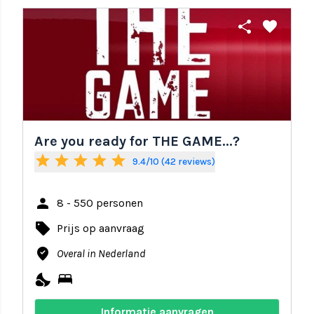
share
favorite
Are you ready for THE GAME...?
star
star
star
star
star
9.4/10 (42 reviews)
person
8 - 550 personen
local_offer
Prijs op aanvraag
where_to_vote
Overal in Nederland
nights_stay
bed
Informatie aanvragen