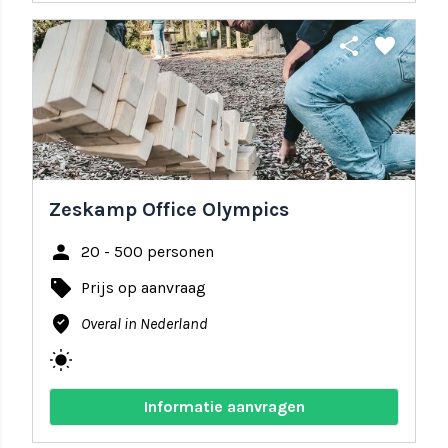
share
favorite
Zeskamp Office Olympics
person
20 - 500 personen
local_offer
Prijs op aanvraag
where_to_vote
Overal in Nederland
wb_sunny
Informatie aanvragen