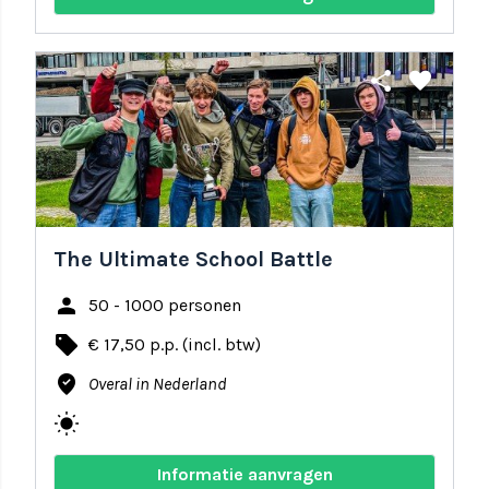
share
favorite
The Ultimate School Battle
person
50 - 1000 personen
local_offer
€ 17,50 p.p. (incl. btw)
where_to_vote
Overal in Nederland
wb_sunny
Informatie aanvragen