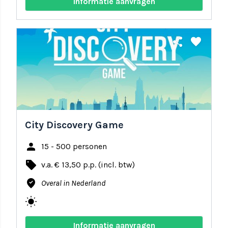
Informatie aanvragen
share
favorite
City Discovery Game
person
15 - 500 personen
local_offer
v.a. € 13,50 p.p. (incl. btw)
where_to_vote
Overal in Nederland
wb_sunny
Informatie aanvragen