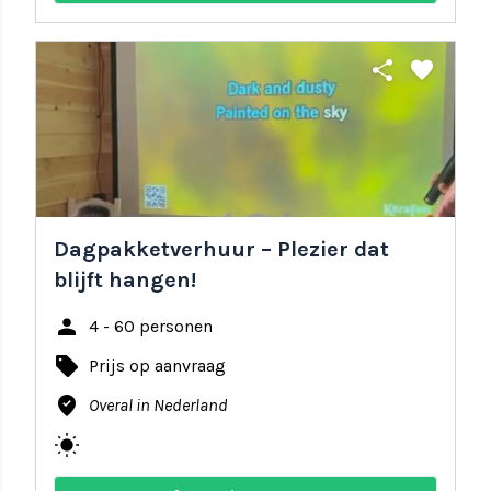
share
favorite
Dagpakketverhuur – Plezier dat
blijft hangen!
person
4 - 60 personen
local_offer
Prijs op aanvraag
where_to_vote
Overal in Nederland
wb_sunny