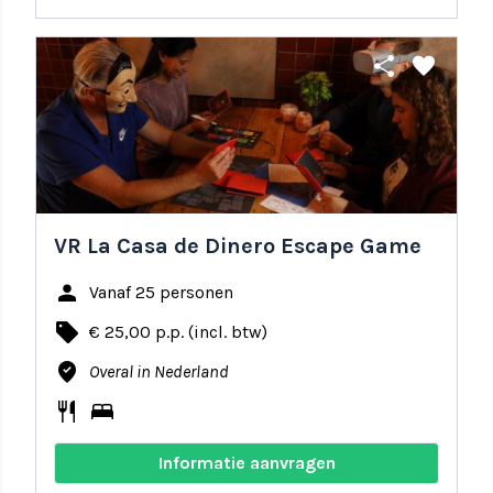
share
favorite
VR La Casa de Dinero Escape Game
person
Vanaf 25 personen
local_offer
€ 25,00 p.p. (incl. btw)
where_to_vote
Overal in Nederland
restaurant
bed
Informatie aanvragen