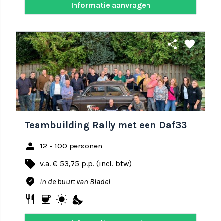
Informatie aanvragen
share
favorite
Teambuilding Rally met een Daf33
person
12 - 100 personen
local_offer
v.a. € 53,75 p.p. (incl. btw)
where_to_vote
In de buurt van Bladel
restaurant
coffee
wb_sunny
nights_stay