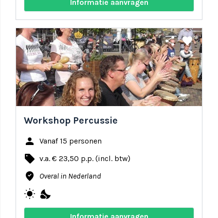
Informatie aanvragen
share
favorite
Workshop Percussie
person
Vanaf 15 personen
local_offer
v.a. € 23,50 p.p. (incl. btw)
where_to_vote
Overal in Nederland
wb_sunny
nights_stay
Informatie aanvragen