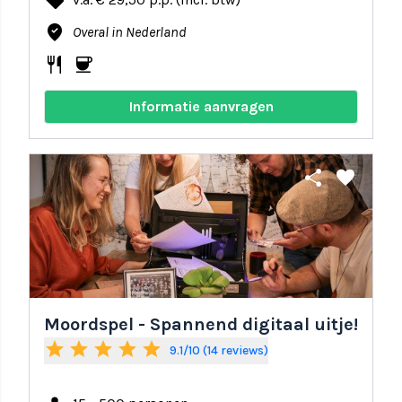
local_offer
where_to_vote
Overal in Nederland
restaurant
coffee
Informatie aanvragen
share
favorite
Moordspel - Spannend digitaal uitje!
star
star
star
star
star
9.1/10 (14 reviews)