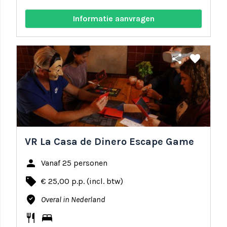
Informatie aanvragen
share
favorite
VR La Casa de Dinero Escape Game
person
Vanaf 25 personen
local_offer
€ 25,00 p.p. (incl. btw)
where_to_vote
Overal in Nederland
restaurant
bed