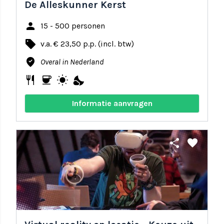
De Alleskunner Kerst
person
15 - 500 personen
local_offer
v.a. € 23,50 p.p. (incl. btw)
where_to_vote
Overal in Nederland
restaurant
coffee
wb_sunny
nights_stay
Informatie aanvragen
share
favorite