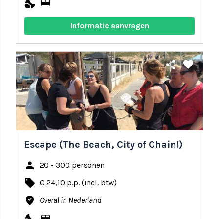
nights_stay
bed
Informatie aanvragen
share
favorite
Escape (The Beach, City of Chain!)
person
20 - 300 personen
local_offer
€ 24,10 p.p. (incl. btw)
where_to_vote
Overal in Nederland
nights_stay
bed