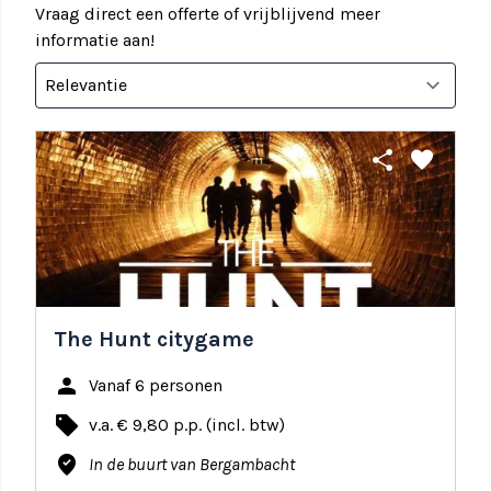
Vraag direct een offerte of vrijblijvend meer
informatie aan!
share
favorite
The Hunt citygame
person
Vanaf 6 personen
local_offer
v.a. € 9,80 p.p. (incl. btw)
where_to_vote
In de buurt van Bergambacht