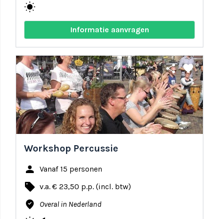
wb_sunny
Informatie aanvragen
share
favorite
Workshop Percussie
person
Vanaf 15 personen
local_offer
v.a. € 23,50 p.p. (incl. btw)
where_to_vote
Overal in Nederland