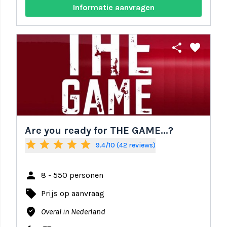
Informatie aanvragen
share
favorite
Are you ready for THE GAME...?
star
star
star
star
star
9.4/10 (42 reviews)
person
8 - 550 personen
local_offer
Prijs op aanvraag
where_to_vote
Overal in Nederland