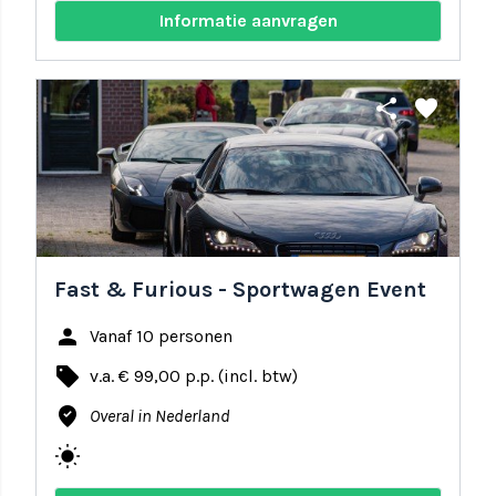
Informatie aanvragen
share
favorite
Fast & Furious - Sportwagen Event
person
Vanaf 10 personen
local_offer
v.a. € 99,00 p.p. (incl. btw)
where_to_vote
Overal in Nederland
wb_sunny