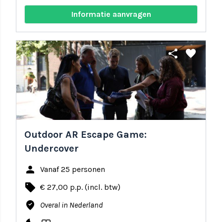
Informatie aanvragen
share
favorite
Outdoor AR Escape Game:
Undercover
person
Vanaf 25 personen
local_offer
€ 27,00 p.p. (incl. btw)
where_to_vote
Overal in Nederland