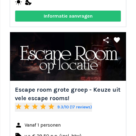
wb_sunny
nights_stay
Informatie aanvragen
share
favorite
Escape room grote groep - Keuze uit
vele escape rooms!
star
star
star
star
star
9.3/10 (17 reviews)
person
Vanaf 1 personen
v.a. € 29,50 p.p. (incl. btw)