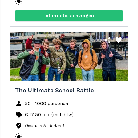
wb_sunny
Informatie aanvragen
share
favorite
The Ultimate School Battle
person
50 - 1000 personen
local_offer
€ 17,50 p.p. (incl. btw)
where_to_vote
Overal in Nederland
wb_sunny