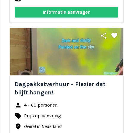
Informatie aanvragen
share
favorite
Dagpakketverhuur – Plezier dat
blijft hangen!
person
4 - 60 personen
local_offer
Prijs op aanvraag
where_to_vote
Overal in Nederland