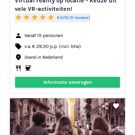
Virtual reality op locatie - Keuze uit
vele VR-activiteiten!
star
star
star
star
star
9.5/10 (11 reviews)
person
Vanaf 15 personen
local_offer
v.a. € 29,50 p.p. (incl. btw)
where_to_vote
Overal in Nederland
restaurant
coffee
Informatie aanvragen
share
favorite