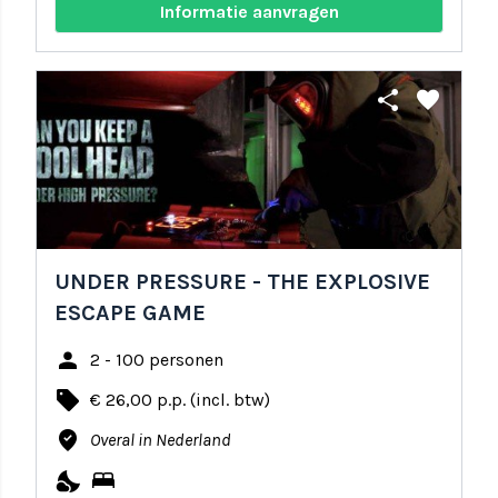
Informatie aanvragen
share
favorite
UNDER PRESSURE - THE EXPLOSIVE
ESCAPE GAME
person
2 - 100 personen
local_offer
€ 26,00 p.p. (incl. btw)
where_to_vote
Overal in Nederland
nights_stay
bed