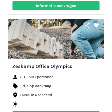
Informatie aanvragen
share
favorite
Zeskamp Office Olympics
person
20 - 500 personen
local_offer
Prijs op aanvraag
where_to_vote
Overal in Nederland
wb_sunny