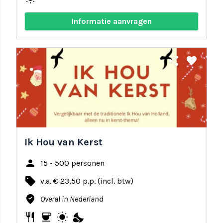
Informatie aanvragen
share
favorite
Ik Hou van Kerst
person
15 - 500 personen
local_offer
v.a. € 23,50 p.p. (incl. btw)
where_to_vote
Overal in Nederland
restaurant
coffee
wb_sunny
nights_stay