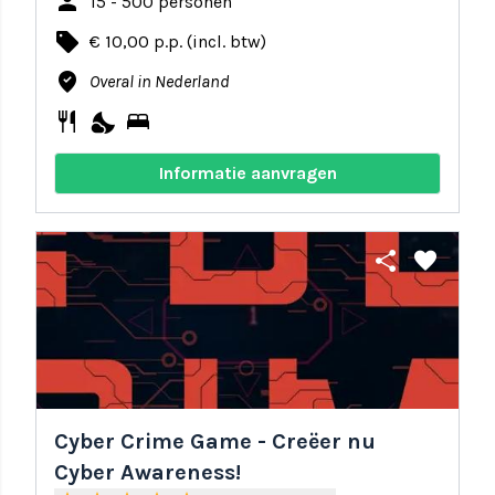
person
15 - 500 personen
local_offer
€ 10,00 p.p. (incl. btw)
where_to_vote
Overal in Nederland
restaurant
nights_stay
bed
Informatie aanvragen
share
favorite
Cyber Crime Game - Creëer nu
Cyber Awareness!