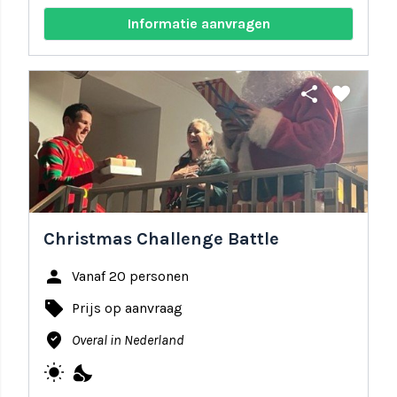
Informatie aanvragen
share
favorite
Christmas Challenge Battle
person
Vanaf 20 personen
local_offer
Prijs op aanvraag
where_to_vote
Overal in Nederland
wb_sunny
nights_stay