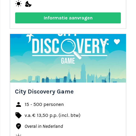
wb_sunny
nights_stay
Informatie aanvragen
share
favorite
City Discovery Game
person
15 - 500 personen
local_offer
v.a. € 13,50 p.p. (incl. btw)
where_to_vote
Overal in Nederland