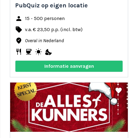
PubQuiz op eigen locatie
person
15 - 500 personen
local_offer
v.a. € 23,50 p.p. (incl. btw)
where_to_vote
Overal in Nederland
restaurant
coffee
wb_sunny
nights_stay
Informatie aanvragen
share
favorite