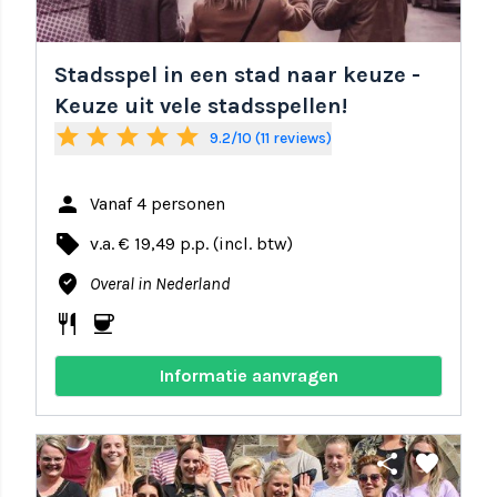
Stadsspel in een stad naar keuze -
Keuze uit vele stadsspellen!
star
star
star
star
star
9.2/10 (11 reviews)
person
Vanaf 4 personen
local_offer
v.a. € 19,49 p.p. (incl. btw)
where_to_vote
Overal in Nederland
restaurant
coffee
Informatie aanvragen
share
favorite