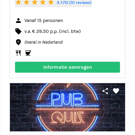
star
star
star
star
star
9.7/10 (10 reviews)
person
Vanaf 15 personen
local_offer
v.a. € 29,50 p.p. (incl. btw)
where_to_vote
Overal in Nederland
restaurant
coffee
Informatie aanvragen
share
favorite