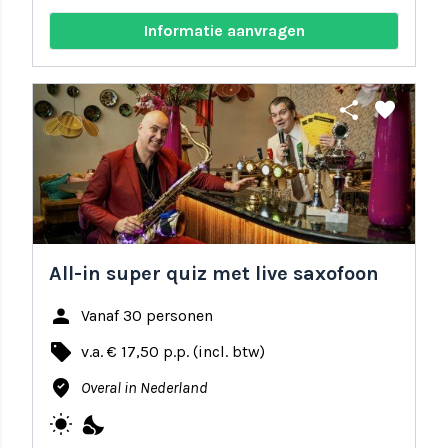
Informatie aanvragen
share
favorite
All-in super quiz met live saxofoon
person
Vanaf 30 personen
local_offer
v.a. € 17,50 p.p. (incl. btw)
where_to_vote
Overal in Nederland
wb_sunny
nights_stay