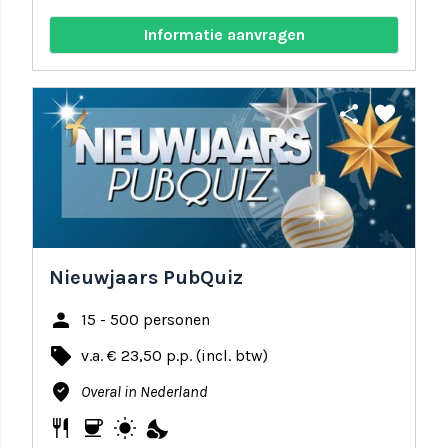
Informatie aanvragen
share
favorite
Nieuwjaars PubQuiz
person
15 - 500 personen
local_offer
v.a. € 23,50 p.p. (incl. btw)
where_to_vote
Overal in Nederland
restaurant
coffee
wb_sunny
nights_stay