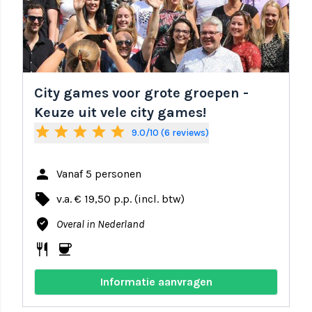
City games voor grote groepen -
Keuze uit vele city games!
star
star
star
star
star
9.0/10 (6 reviews)
person
Vanaf 5 personen
local_offer
v.a. € 19,50 p.p. (incl. btw)
where_to_vote
Overal in Nederland
restaurant
coffee
Informatie aanvragen