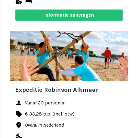
nights_stay
bed
Informatie aanvragen
share
favorite
Expeditie Robinson Alkmaar
person
Vanaf 20 personen
local_offer
€ 33,28 p.p. (incl. btw)
where_to_vote
Overal in Nederland
nights_stay