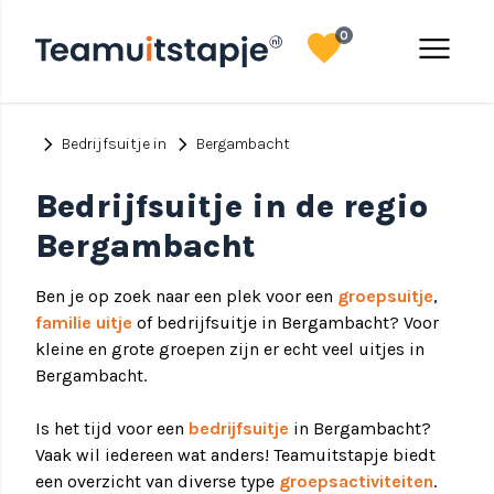
favorite
menu
0
chevron_right
chevron_right
Bedrijfsuitje in
Bergambacht
Bedrijfsuitje in de regio
Bergambacht
Ben je op zoek naar een plek voor een
groepsuitje
,
familie uitje
of bedrijfsuitje in Bergambacht? Voor
kleine en grote groepen zijn er echt veel uitjes in
Bergambacht.
Is het tijd voor een
bedrijfsuitje
in Bergambacht?
Vaak wil iedereen wat anders! Teamuitstapje biedt
een overzicht van diverse type
groepsactiviteiten
.