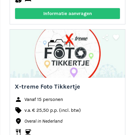
Informatie aanvragen
share
favorite
X-treme Foto Tikkertje
person
Vanaf 15 personen
local_offer
v.a. € 25,50 p.p. (incl. btw)
where_to_vote
Overal in Nederland
restaurant
coffee