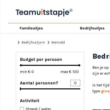
Familieuitjes
Bedrijfsuitjes
chevron_right
chevron_right
Bedrijfsuitje in
Bentveld
Bedr
Budget per persoon
Ben je op
min €
max €
zijn er ec
Aantal personen?
Is het tij
type
groe
Activiteit
Strand / water