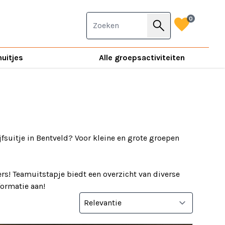
favorite
0
search
nuitjes
Alle groepsactiviteiten
jfsuitje in Bentveld? Voor kleine en grote groepen
rs! Teamuitstapje biedt een overzicht van diverse
nformatie aan!