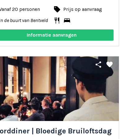
local_offer
Vanaf 20 personen
Prijs op aanvraag
restaurant
bed
In de buurt van Bentveld
Informatie aanvragen
share
favorite
rddiner | Bloedige Bruiloftsdag