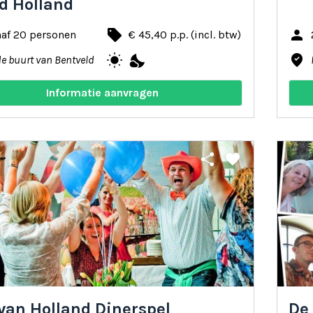
d Holland
local_offer
person
naf 20 personen
€ 45,40 p.p. (incl. btw)
wb_sunny
nights_stay
where_to_vote
de buurt van Bentveld
Informatie aanvragen
share
favorite
van Holland Dinerspel
De