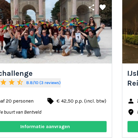
share
favorite
 challenge
IJ
star
star
star_half
Re
8.8/10 (3 reviews)
local_offer
person
naf 20 personen
€ 42,50 p.p. (incl. btw)
where_to_vote
de buurt van Bentveld
Informatie aanvragen