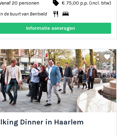
local_offer
Vanaf 20 personen
€ 75,00 p.p. (incl. btw)
restaurant
bed
In de buurt van Bentveld
Informatie aanvragen
share
favorite
lking Dinner in Haarlem