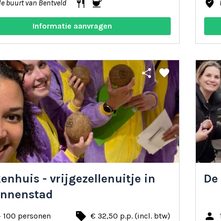
restaurant
coffee
where_to_vote
de buurt van Bentveld
Informatie aanvragen
share
favorite
enhuis - vrijgezellenuitje in
De
innenstad
local_offer
person
- 100 personen
€ 32,50 p.p. (incl. btw)