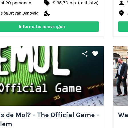
local_offer
person
naf 20 personen
€ 35,70 p.p. (incl. btw)
nights_stay
where_to_vote
de buurt van Bentveld
Informatie aanvragen
share
favorite
is de Mol? - The Official Game -
Wa
rlem