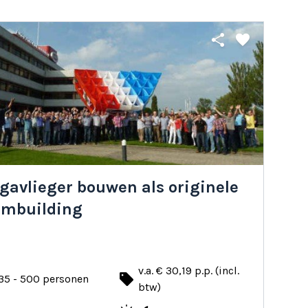
share
favorite
gavlieger bouwen als originele
ambuilding
v.a. € 30,19 p.p. (incl.
local_offer
35 - 500 personen
btw)