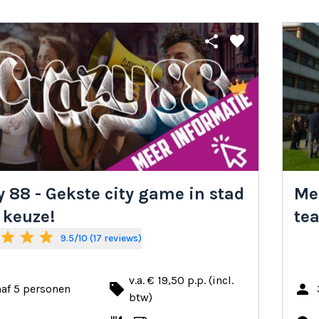
share
favorite
y 88 - Gekste city game in stad
Me
 keuze!
te
star
star
star
9.5/10 (17 reviews)
v.a. € 19,50 p.p. (incl.
local_offer
person
af 5 personen
btw)