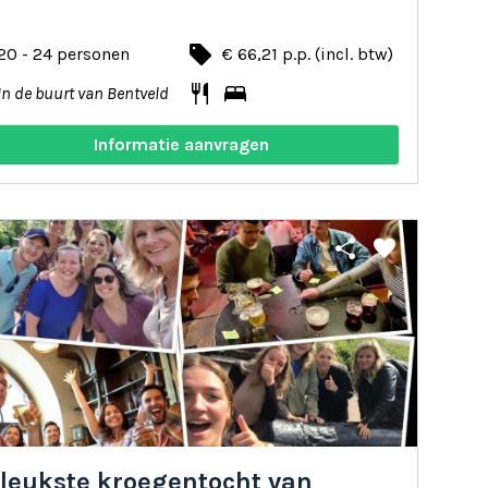
local_offer
20 - 24 personen
€ 66,21 p.p. (incl. btw)
restaurant
bed
In de buurt van Bentveld
Informatie aanvragen
share
favorite
 leukste kroegentocht van