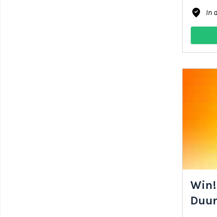
where_to_vote
In 
Win!
Duur