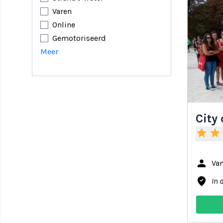
Varen
Online
Gemotoriseerd
Meer
City
star
star
person
Va
where_to_vote
In 