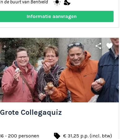
wb_sunny
nights_stay
In de buurt van Bentveld
Informatie aanvragen
share
favorite
 Grote Collegaquiz
local_offer
16 - 200 personen
€ 31,25 p.p. (incl. btw)