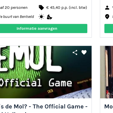
local_offer
person
naf 20 personen
€ 45,40 p.p. (incl. btw)
wb_sunny
nights_stay
where_to_vote
de buurt van Bentveld
Informatie aanvragen
share
favorite
is de Mol? - The Official Game -
Moo