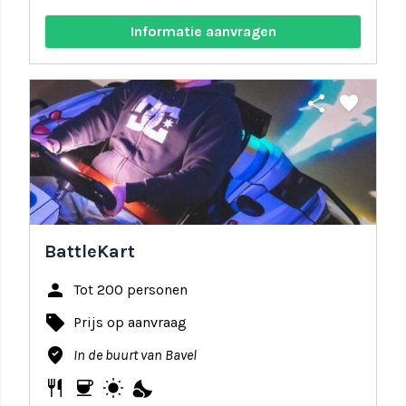
Informatie aanvragen
share
favorite
BattleKart
person
Tot 200 personen
local_offer
Prijs op aanvraag
where_to_vote
In de buurt van Bavel
restaurant
coffee
wb_sunny
nights_stay