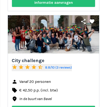
Informatie aanvragen
share
favorite
City challenge
star
star
star
star
star_half
8.8/10 (3 reviews)
person
Vanaf 20 personen
local_offer
€ 42,50 p.p. (incl. btw)
where_to_vote
In de buurt van Bavel