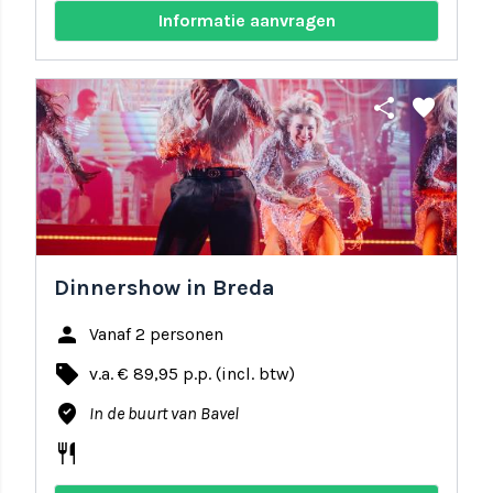
Informatie aanvragen
share
favorite
Dinnershow in Breda
person
Vanaf 2 personen
local_offer
v.a. € 89,95 p.p. (incl. btw)
where_to_vote
In de buurt van Bavel
restaurant