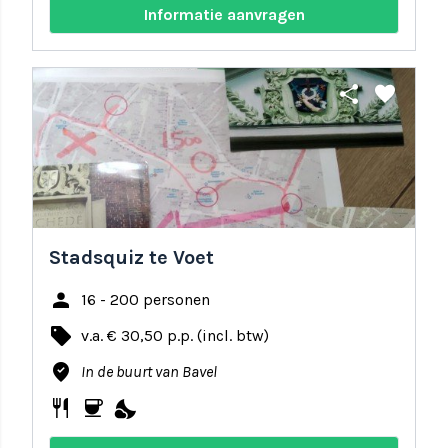
Informatie aanvragen
share
favorite
Stadsquiz te Voet
person
16 - 200 personen
local_offer
v.a. € 30,50 p.p. (incl. btw)
where_to_vote
In de buurt van Bavel
restaurant
coffee
nights_stay