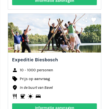
Informatie aanvragen
share
favorite
Expeditie Biesbosch
person
10 - 1000 personen
local_offer
Prijs op aanvraag
where_to_vote
In de buurt van Bavel
restaurant
coffee
wb_sunny
bed
Informatie aanvragen