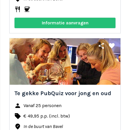
restaurant
coffee
Informatie aanvragen
share
favorite
Te gekke PubQuiz voor jong en oud
person
Vanaf 25 personen
local_offer
€ 49,95 p.p. (incl. btw)
where_to_vote
In de buurt van Bavel