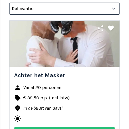
share
favorite
Achter het Masker
person
Vanaf 20 personen
local_offer
€ 39,50 p.p. (incl. btw)
where_to_vote
In de buurt van Bavel
wb_sunny