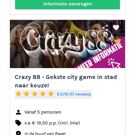
Informatie aanvragen
share
favorite
Crazy 88 - Gekste city game in stad
naar keuze!
star
star
star
star
star
9.5/10 (17 reviews)
person
Vanaf 5 personen
local_offer
v.a. € 19,50 p.p. (incl. btw)
where_to_vote
In de buurt van Bavel