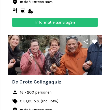
where_to_vote
In de buurt van Bavel
restaurant
coffee
nights_stay
Informatie aanvragen
share
favorite
De Grote Collegaquiz
person
16 - 200 personen
local_offer
€ 31,25 p.p. (incl. btw)
In de buurt van Bavel