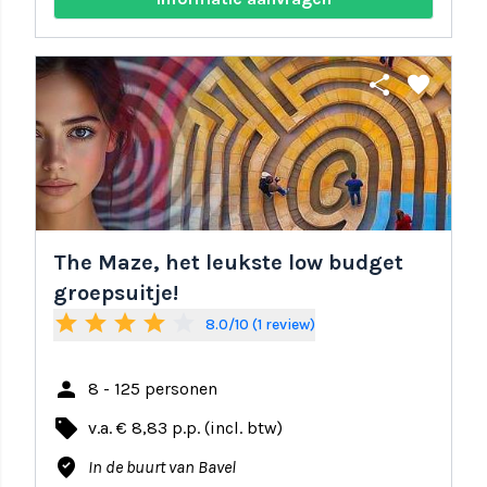
share
favorite
The Maze, het leukste low budget
groepsuitje!
star
star
star
star
star_border
8.0/10 (1 review)
person
8 - 125 personen
local_offer
v.a. € 8,83 p.p. (incl. btw)
where_to_vote
In de buurt van Bavel