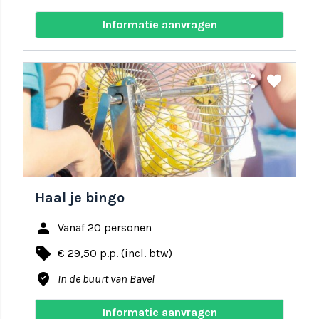
Informatie aanvragen
share
favorite
Haal je bingo
person
Vanaf 20 personen
local_offer
€ 29,50 p.p. (incl. btw)
where_to_vote
In de buurt van Bavel
Informatie aanvragen