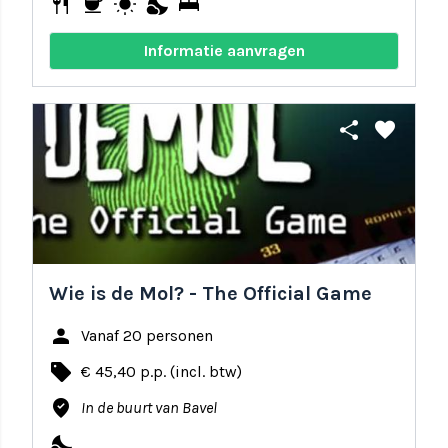
restaurant
coffee
wb_sunny
nights_stay
bed
Informatie aanvragen
share
favorite
Wie is de Mol? - The Official Game
person
Vanaf 20 personen
local_offer
€ 45,40 p.p. (incl. btw)
where_to_vote
In de buurt van Bavel
nights_stay