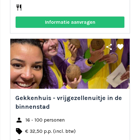
restaurant
Informatie aanvragen
share
favorite
Gekkenhuis - vrijgezellenuitje in de
binnenstad
person
16 - 100 personen
local_offer
€ 32,50 p.p. (incl. btw)