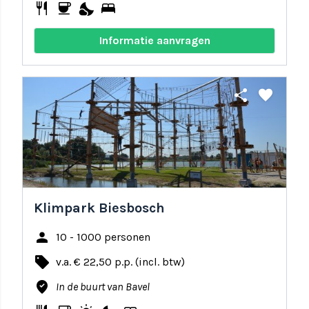
restaurant
coffee
nights_stay
bed
Informatie aanvragen
share
favorite
Klimpark Biesbosch
person
10 - 1000 personen
local_offer
v.a. € 22,50 p.p. (incl. btw)
where_to_vote
In de buurt van Bavel