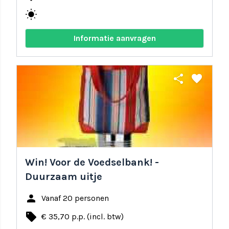
wb_sunny
Informatie aanvragen
share
favorite
Win! Voor de Voedselbank! -
Duurzaam uitje
person
Vanaf 20 personen
local_offer
€ 35,70 p.p. (incl. btw)