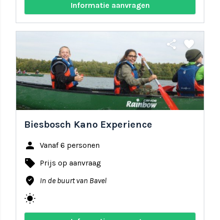
Informatie aanvragen
share
favorite
Biesbosch Kano Experience
person
Vanaf 6 personen
local_offer
Prijs op aanvraag
where_to_vote
In de buurt van Bavel
wb_sunny