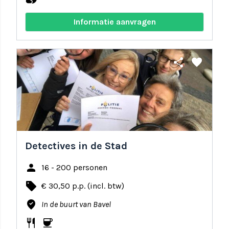
Informatie aanvragen
share
favorite
Detectives in de Stad
person
16 - 200 personen
local_offer
€ 30,50 p.p. (incl. btw)
where_to_vote
In de buurt van Bavel
restaurant
coffee