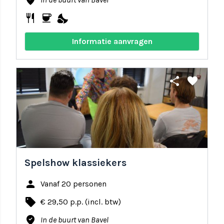
where_to_vote
restaurant
coffee
nights_stay
Informatie aanvragen
share
favorite
Spelshow klassiekers
person
Vanaf 20 personen
local_offer
€ 29,50 p.p. (incl. btw)
where_to_vote
In de buurt van Bavel