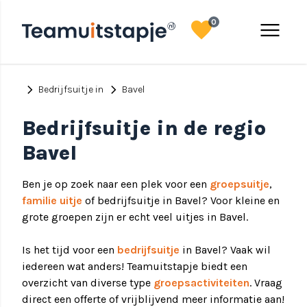
favorite
menu
0
chevron_right
chevron_right
Bedrijfsuitje in
Bavel
Bedrijfsuitje in de regio
Bavel
Ben je op zoek naar een plek voor een
groepsuitje
,
familie uitje
of bedrijfsuitje in Bavel? Voor kleine en
grote groepen zijn er echt veel uitjes in Bavel.
Is het tijd voor een
bedrijfsuitje
in Bavel? Vaak wil
iedereen wat anders! Teamuitstapje biedt een
overzicht van diverse type
groepsactiviteiten
. Vraag
direct een offerte of vrijblijvend meer informatie aan!