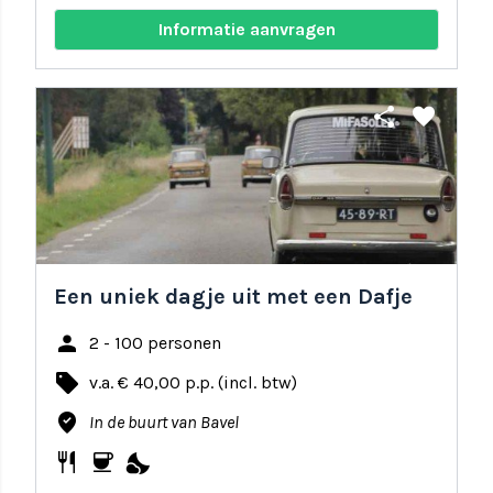
Informatie aanvragen
share
favorite
Een uniek dagje uit met een Dafje
person
2 - 100 personen
local_offer
v.a. € 40,00 p.p. (incl. btw)
where_to_vote
In de buurt van Bavel
restaurant
coffee
nights_stay