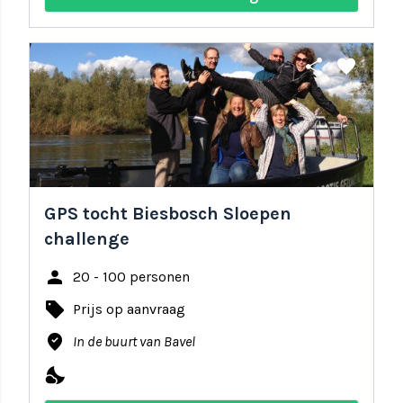
share
favorite
GPS tocht Biesbosch Sloepen
challenge
person
20 - 100 personen
local_offer
Prijs op aanvraag
where_to_vote
In de buurt van Bavel
nights_stay