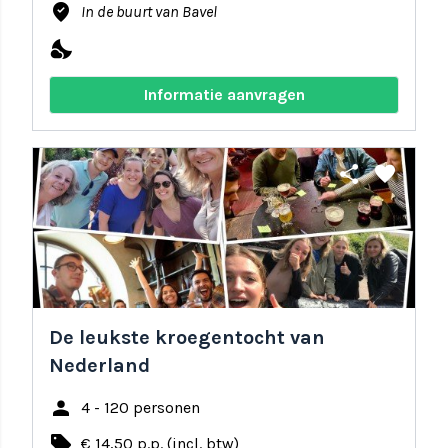
where_to_vote
In de buurt van Bavel
nights_stay
Informatie aanvragen
share
favorite
De leukste kroegentocht van
Nederland
person
4 - 120 personen
local_offer
€ 14,50 p.p. (incl. btw)