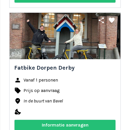
share
favorite
Fatbike Dorpen Derby
person
Vanaf 1 personen
local_offer
Prijs op aanvraag
where_to_vote
In de buurt van Bavel
nights_stay
Informatie aanvragen