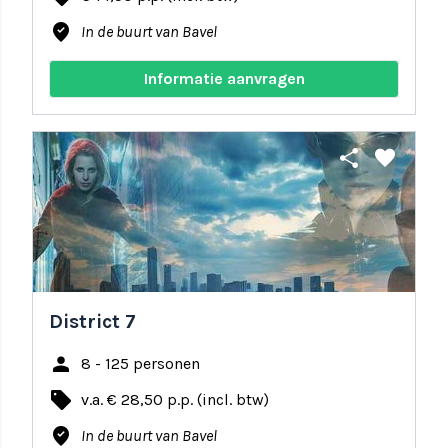
where_to_vote
In de buurt van Bavel
Informatie aanvragen
share
favorite
District 7
person
8 - 125 personen
local_offer
v.a. € 28,50 p.p. (incl. btw)
where_to_vote
In de buurt van Bavel