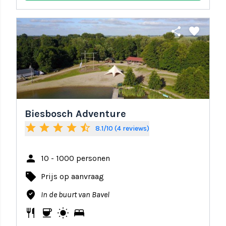
share
favorite
Biesbosch Adventure
star
star
star
star
star_half
8.1/10 (4 reviews)
person
10 - 1000 personen
local_offer
Prijs op aanvraag
where_to_vote
In de buurt van Bavel
restaurant
coffee
wb_sunny
bed