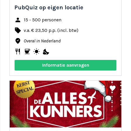
PubQuiz op eigen locatie
person
15 - 500 personen
local_offer
v.a. € 23,50 p.p. (incl. btw)
where_to_vote
Overal in Nederland
restaurant
coffee
wb_sunny
nights_stay
Informatie aanvragen
share
favorite