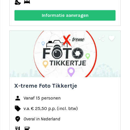
nights_stay
bed
Informatie aanvragen
share
favorite
X-treme Foto Tikkertje
person
Vanaf 15 personen
local_offer
v.a. € 25,50 p.p. (incl. btw)
where_to_vote
Overal in Nederland
restaurant
coffee