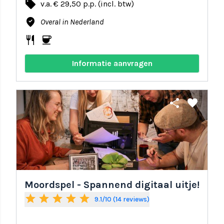
local_offer
v.a. € 29,50 p.p. (incl. btw)
where_to_vote
Overal in Nederland
restaurant
coffee
Informatie aanvragen
share
favorite
Moordspel - Spannend digitaal uitje!
star
star
star
star
star
9.1/10 (14 reviews)