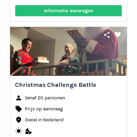
Informatie aanvragen
share
favorite
Christmas Challenge Battle
person
Vanaf 20 personen
local_offer
Prijs op aanvraag
where_to_vote
Overal in Nederland
wb_sunny
nights_stay