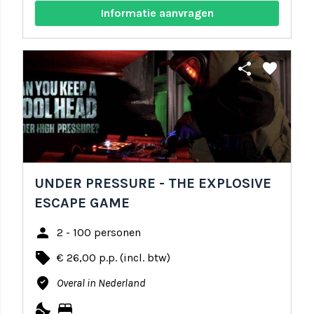
Informatie aanvragen
share
favorite
UNDER PRESSURE - THE EXPLOSIVE
ESCAPE GAME
person
2 - 100 personen
local_offer
€ 26,00 p.p. (incl. btw)
where_to_vote
Overal in Nederland
nights_stay
bed