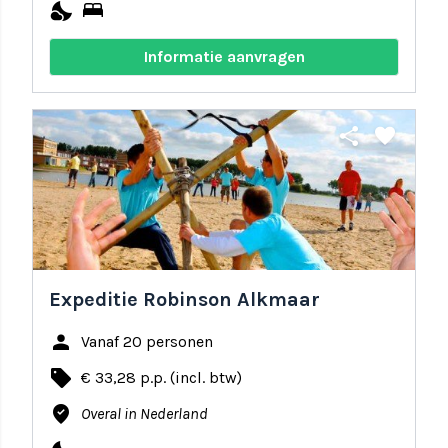
nights_stay
bed
Informatie aanvragen
share
favorite
Expeditie Robinson Alkmaar
person
Vanaf 20 personen
local_offer
€ 33,28 p.p. (incl. btw)
where_to_vote
Overal in Nederland