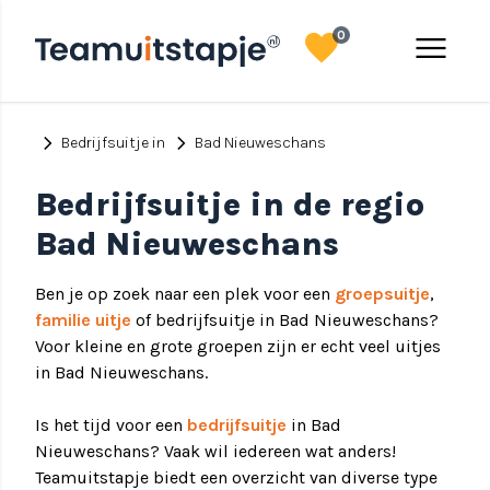
favorite
menu
0
chevron_right
chevron_right
Bedrijfsuitje in
Bad Nieuweschans
Bedrijfsuitje in de regio
Bad Nieuweschans
Ben je op zoek naar een plek voor een
groepsuitje
,
familie uitje
of bedrijfsuitje in Bad Nieuweschans?
Voor kleine en grote groepen zijn er echt veel uitjes
in Bad Nieuweschans.
Is het tijd voor een
bedrijfsuitje
in Bad
Nieuweschans? Vaak wil iedereen wat anders!
Teamuitstapje biedt een overzicht van diverse type