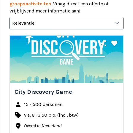
groepsactiviteiten
. Vraag direct een offerte of
vrijblijvend meer informatie aan!
share
favorite
City Discovery Game
person
15 - 500 personen
local_offer
v.a. € 13,50 p.p. (incl. btw)
where_to_vote
Overal in Nederland