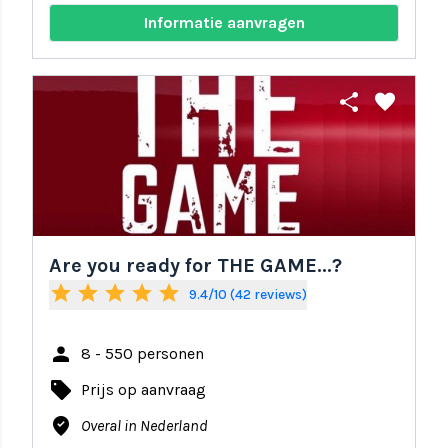
Informatie aanvragen
share
favorite
Are you ready for THE GAME...?
star
star
star
star
star
9.4/10 (42 reviews)
person
8 - 550 personen
local_offer
Prijs op aanvraag
where_to_vote
Overal in Nederland