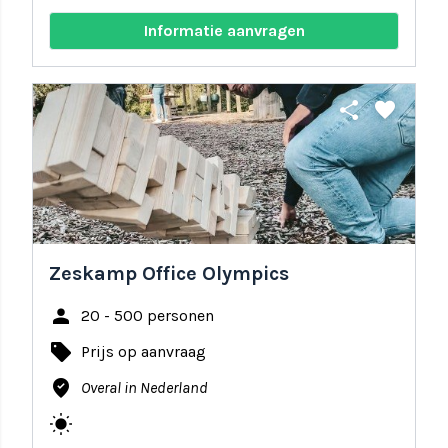
Informatie aanvragen
share
favorite
Zeskamp Office Olympics
person
20 - 500 personen
local_offer
Prijs op aanvraag
where_to_vote
Overal in Nederland
wb_sunny