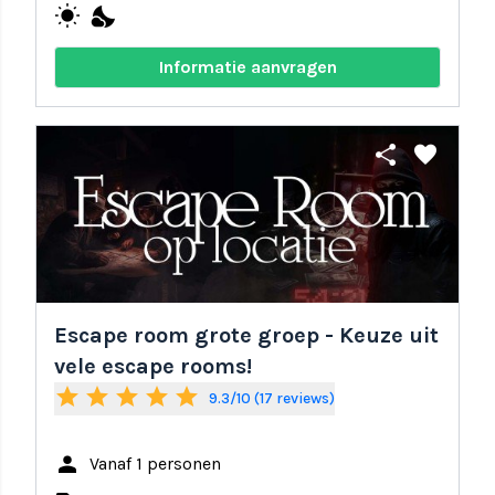
wb_sunny
nights_stay
Informatie aanvragen
share
favorite
Escape room grote groep - Keuze uit
vele escape rooms!
star
star
star
star
star
9.3/10 (17 reviews)
person
Vanaf 1 personen