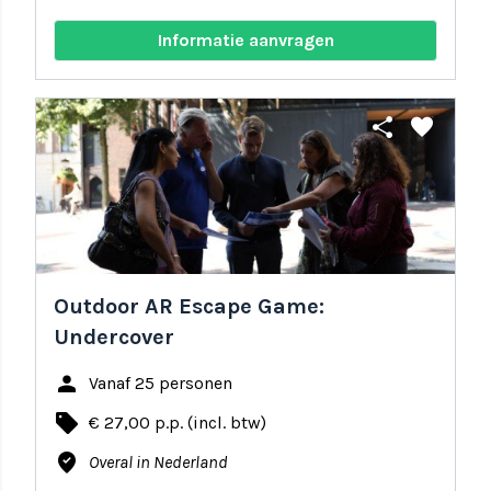
Informatie aanvragen
share
favorite
Outdoor AR Escape Game:
Undercover
person
Vanaf 25 personen
local_offer
€ 27,00 p.p. (incl. btw)
where_to_vote
Overal in Nederland