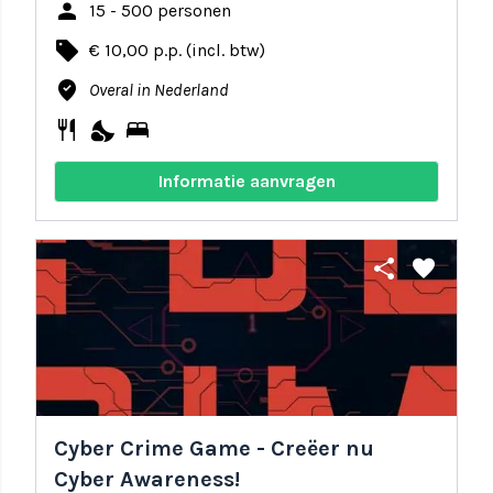
person
15 - 500 personen
local_offer
€ 10,00 p.p. (incl. btw)
where_to_vote
Overal in Nederland
restaurant
nights_stay
bed
Informatie aanvragen
share
favorite
Cyber Crime Game - Creëer nu
Cyber Awareness!