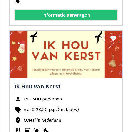
wb_sunny
Informatie aanvragen
share
favorite
Ik Hou van Kerst
person
15 - 500 personen
local_offer
v.a. € 23,50 p.p. (incl. btw)
where_to_vote
Overal in Nederland
restaurant
coffee
wb_sunny
nights_stay