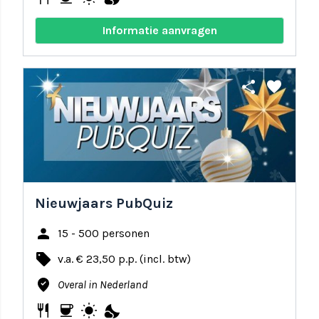
Informatie aanvragen
share
favorite
Nieuwjaars PubQuiz
person
15 - 500 personen
local_offer
v.a. € 23,50 p.p. (incl. btw)
where_to_vote
Overal in Nederland
restaurant
coffee
wb_sunny
nights_stay