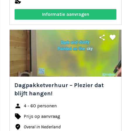
nights_stay
Informatie aanvragen
share
favorite
Dagpakketverhuur – Plezier dat
blijft hangen!
person
4 - 60 personen
local_offer
Prijs op aanvraag
where_to_vote
Overal in Nederland