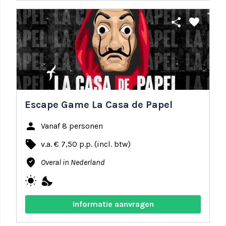
share
favorite
Escape Game La Casa de Papel
person
Vanaf 8 personen
local_offer
v.a. € 7,50 p.p. (incl. btw)
where_to_vote
Overal in Nederland
wb_sunny
nights_stay
Informatie aanvragen