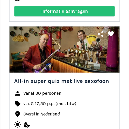
Informatie aanvragen
share
favorite
All-in super quiz met live saxofoon
person
Vanaf 30 personen
local_offer
v.a. € 17,50 p.p. (incl. btw)
where_to_vote
Overal in Nederland
wb_sunny
nights_stay