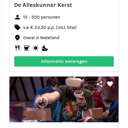
De Alleskunner Kerst
person
15 - 500 personen
local_offer
v.a. € 23,50 p.p. (incl. btw)
where_to_vote
Overal in Nederland
restaurant
coffee
wb_sunny
nights_stay
Informatie aanvragen
share
favorite