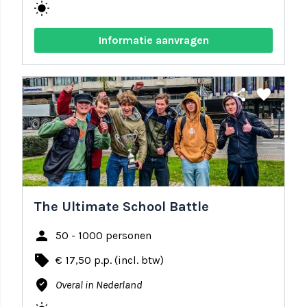
wb_sunny
Informatie aanvragen
share
favorite
The Ultimate School Battle
person
50 - 1000 personen
local_offer
€ 17,50 p.p. (incl. btw)
where_to_vote
Overal in Nederland