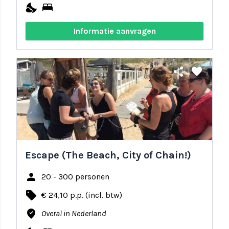
nights_stay
bed
Informatie aanvragen
share
favorite
Escape (The Beach, City of Chain!)
person
20 - 300 personen
local_offer
€ 24,10 p.p. (incl. btw)
where_to_vote
Overal in Nederland