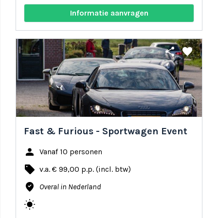
Informatie aanvragen
share
favorite
Fast & Furious - Sportwagen Event
person
Vanaf 10 personen
local_offer
v.a. € 99,00 p.p. (incl. btw)
where_to_vote
Overal in Nederland
wb_sunny