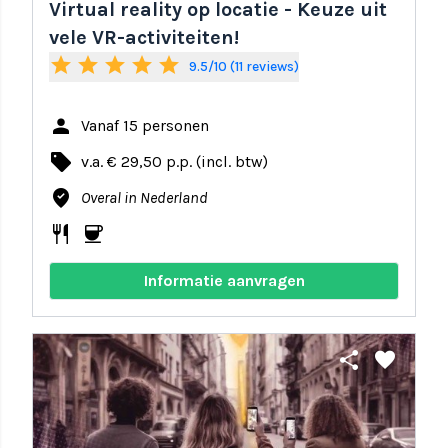
Virtual reality op locatie - Keuze uit
vele VR-activiteiten!
star
star
star
star
star
9.5/10 (11 reviews)
person
Vanaf 15 personen
local_offer
v.a. € 29,50 p.p. (incl. btw)
where_to_vote
Overal in Nederland
restaurant
coffee
Informatie aanvragen
share
favorite