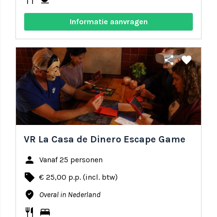
Informatie aanvragen
share
favorite
VR La Casa de Dinero Escape Game
person
Vanaf 25 personen
local_offer
€ 25,00 p.p. (incl. btw)
where_to_vote
Overal in Nederland
restaurant
bed