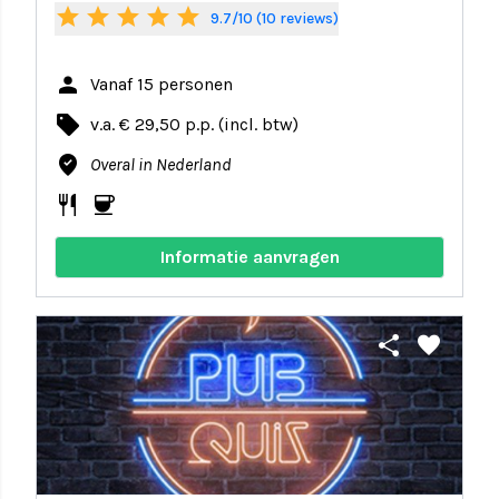
star
star
star
star
star
9.7/10 (10 reviews)
person
Vanaf 15 personen
local_offer
v.a. € 29,50 p.p. (incl. btw)
where_to_vote
Overal in Nederland
restaurant
coffee
Informatie aanvragen
share
favorite