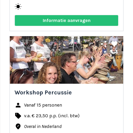
wb_sunny
Informatie aanvragen
share
favorite
Workshop Percussie
person
Vanaf 15 personen
local_offer
v.a. € 23,50 p.p. (incl. btw)
where_to_vote
Overal in Nederland