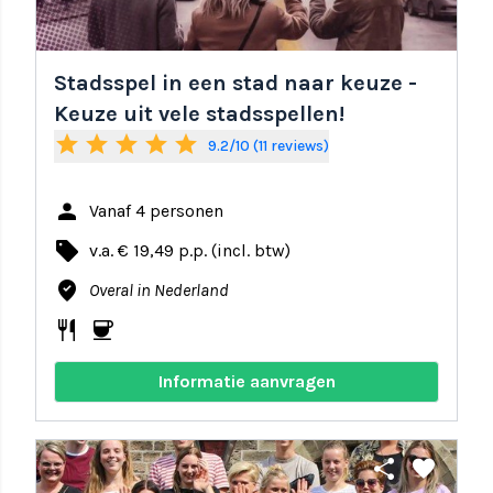
Stadsspel in een stad naar keuze -
Keuze uit vele stadsspellen!
star
star
star
star
star
9.2/10 (11 reviews)
person
Vanaf 4 personen
local_offer
v.a. € 19,49 p.p. (incl. btw)
where_to_vote
Overal in Nederland
restaurant
coffee
Informatie aanvragen
share
favorite