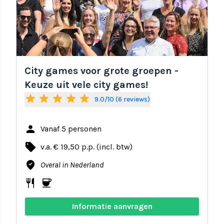
City games voor grote groepen -
Keuze uit vele city games!
star
star
star
star
star
9.0/10 (6 reviews)
person
Vanaf 5 personen
local_offer
v.a. € 19,50 p.p. (incl. btw)
where_to_vote
Overal in Nederland
restaurant
coffee
Informatie aanvragen