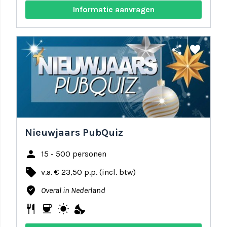
Informatie aanvragen
share
favorite
Nieuwjaars PubQuiz
person
15 - 500 personen
local_offer
v.a. € 23,50 p.p. (incl. btw)
where_to_vote
Overal in Nederland
restaurant
coffee
wb_sunny
nights_stay