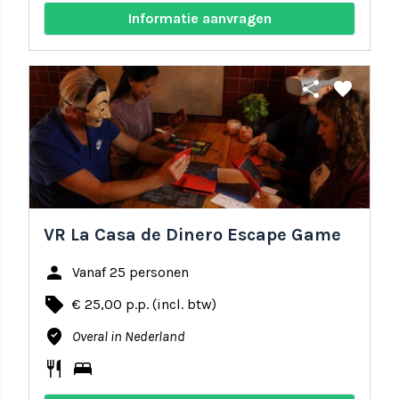
Informatie aanvragen
share
favorite
VR La Casa de Dinero Escape Game
person
Vanaf 25 personen
local_offer
€ 25,00 p.p. (incl. btw)
where_to_vote
Overal in Nederland
restaurant
bed