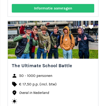
Informatie aanvragen
share
favorite
The Ultimate School Battle
person
50 - 1000 personen
local_offer
€ 17,50 p.p. (incl. btw)
where_to_vote
Overal in Nederland
wb_sunny