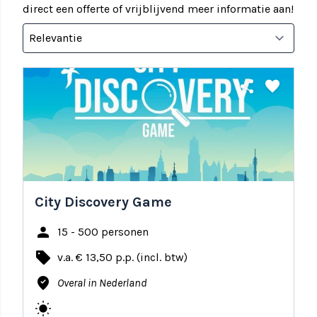
direct een offerte of vrijblijvend meer informatie aan!
share
favorite
City Discovery Game
person
15 - 500 personen
local_offer
v.a. € 13,50 p.p. (incl. btw)
where_to_vote
Overal in Nederland
wb_sunny