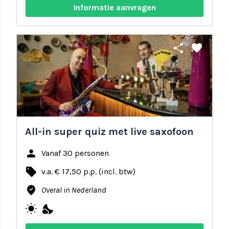
Informatie aanvragen
share
favorite
All-in super quiz met live saxofoon
person
Vanaf 30 personen
local_offer
v.a. € 17,50 p.p. (incl. btw)
where_to_vote
Overal in Nederland
wb_sunny
nights_stay