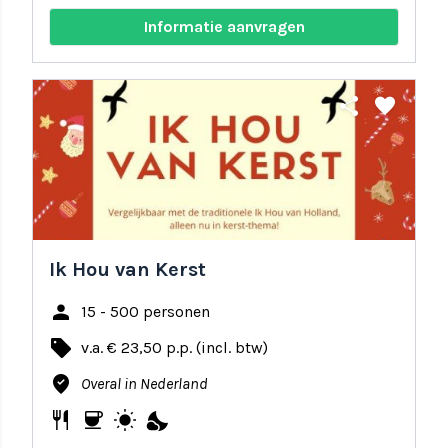
Informatie aanvragen
share
favorite
Ik Hou van Kerst
person
15 - 500 personen
local_offer
v.a. € 23,50 p.p. (incl. btw)
where_to_vote
Overal in Nederland
restaurant
coffee
wb_sunny
nights_stay