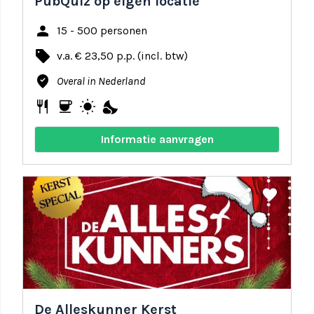
PubQuiz op eigen locatie
person
15 - 500 personen
local_offer
v.a. € 23,50 p.p. (incl. btw)
where_to_vote
Overal in Nederland
restaurant
coffee
wb_sunny
nights_stay
Informatie aanvragen
share
favorite
De Alleskunner Kerst