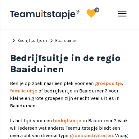
favorite
menu
0
chevron_right
chevron_right
Bedrijfsuitje in
Baaiduinen
Bedrijfsuitje in de regio
Baaiduinen
Ben je op zoek naar een plek voor een
groepsuitje
,
familie uitje
of bedrijfsuitje in Baaiduinen? Voor
kleine en grote groepen zijn er echt veel uitjes in
Baaiduinen.
Is het tijd voor een
bedrijfsuitje
in Baaiduinen? Vaak
wil iedereen wat anders! Teamuitstapje biedt een
overzicht van diverse type
groepsactiviteiten
. Vraag