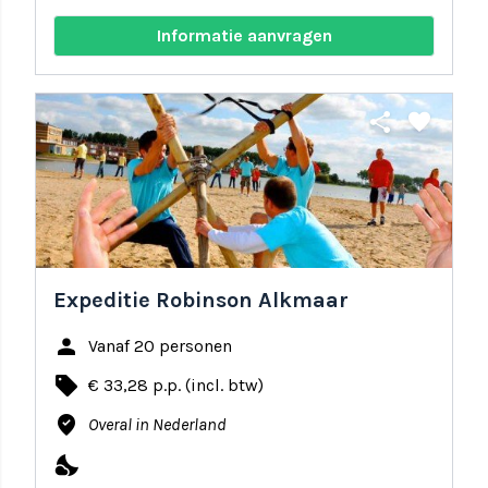
Informatie aanvragen
share
favorite
Expeditie Robinson Alkmaar
person
Vanaf 20 personen
local_offer
€ 33,28 p.p. (incl. btw)
where_to_vote
Overal in Nederland
nights_stay