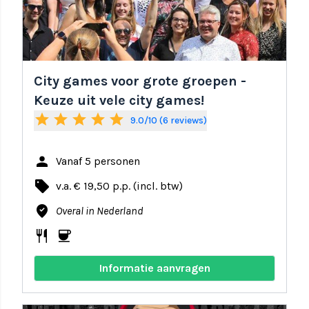
City games voor grote groepen -
Keuze uit vele city games!
star
star
star
star
star
9.0/10 (6 reviews)
person
Vanaf 5 personen
local_offer
v.a. € 19,50 p.p. (incl. btw)
where_to_vote
Overal in Nederland
restaurant
coffee
Informatie aanvragen