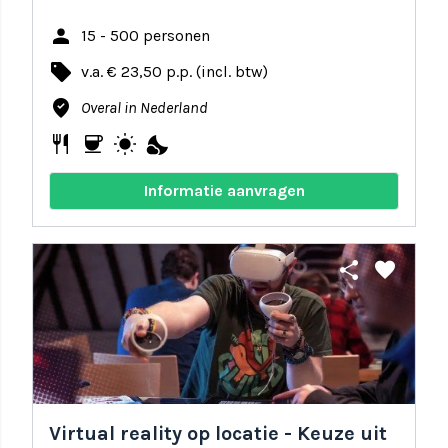
person
15 - 500 personen
local_offer
v.a. € 23,50 p.p. (incl. btw)
where_to_vote
Overal in Nederland
restaurant
coffee
wb_sunny
nights_stay
Informatie aanvragen
share
favorite
Virtual reality op locatie - Keuze uit