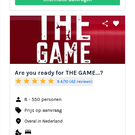
share
favorite
Are you ready for THE GAME...?
star
star
star
star
star
9.4/10 (42 reviews)
person
8 - 550 personen
local_offer
Prijs op aanvraag
where_to_vote
Overal in Nederland
nights_stay
bed