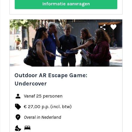
Informatie aanvragen
share
favorite
Outdoor AR Escape Game:
Undercover
person
Vanaf 25 personen
local_offer
€ 27,00 p.p. (incl. btw)
where_to_vote
Overal in Nederland
nights_stay
bed