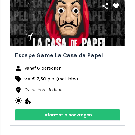
share
favorite
Escape Game La Casa de Papel
person
Vanaf 8 personen
local_offer
v.a. € 7,50 p.p. (incl. btw)
where_to_vote
Overal in Nederland
wb_sunny
nights_stay
Informatie aanvragen