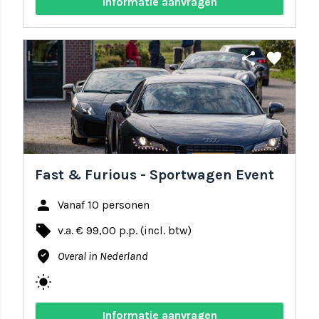
Informatie aanvragen
share
favorite
Fast & Furious - Sportwagen Event
person
Vanaf 10 personen
local_offer
v.a. € 99,00 p.p. (incl. btw)
where_to_vote
Overal in Nederland
wb_sunny
Informatie aanvragen