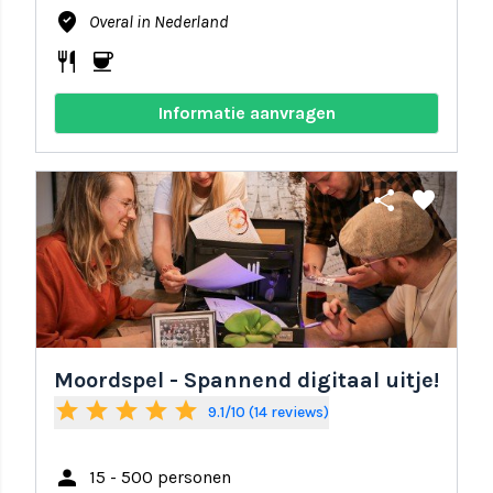
where_to_vote
Overal in Nederland
restaurant
coffee
Informatie aanvragen
share
favorite
Moordspel - Spannend digitaal uitje!
star
star
star
star
star
9.1/10 (14 reviews)
person
15 - 500 personen