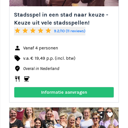
Stadsspel in een stad naar keuze -
Keuze uit vele stadsspellen!
star
star
star
star
star
9.2/10 (11 reviews)
person
Vanaf 4 personen
local_offer
v.a. € 19,49 p.p. (incl. btw)
where_to_vote
Overal in Nederland
restaurant
coffee
Informatie aanvragen
share
favorite