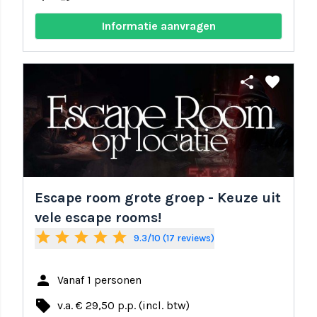
Informatie aanvragen
share
favorite
Escape room grote groep - Keuze uit
vele escape rooms!
star
star
star
star
star
9.3/10 (17 reviews)
person
Vanaf 1 personen
local_offer
v.a. € 29,50 p.p. (incl. btw)