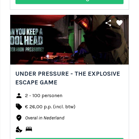
share
favorite
UNDER PRESSURE - THE EXPLOSIVE
ESCAPE GAME
person
2 - 100 personen
local_offer
€ 26,00 p.p. (incl. btw)
where_to_vote
Overal in Nederland
nights_stay
bed