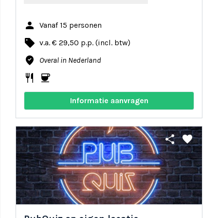
person
Vanaf 15 personen
local_offer
v.a. € 29,50 p.p. (incl. btw)
where_to_vote
Overal in Nederland
restaurant
coffee
Informatie aanvragen
share
favorite