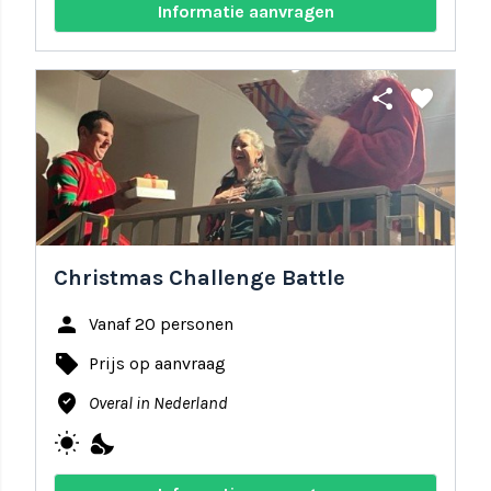
Informatie aanvragen
share
favorite
Christmas Challenge Battle
person
Vanaf 20 personen
local_offer
Prijs op aanvraag
where_to_vote
Overal in Nederland
wb_sunny
nights_stay