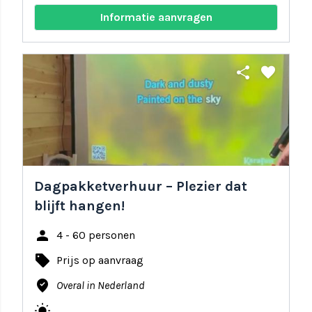
Informatie aanvragen
share
favorite
Dagpakketverhuur – Plezier dat
blijft hangen!
person
4 - 60 personen
local_offer
Prijs op aanvraag
where_to_vote
Overal in Nederland
wb_sunny