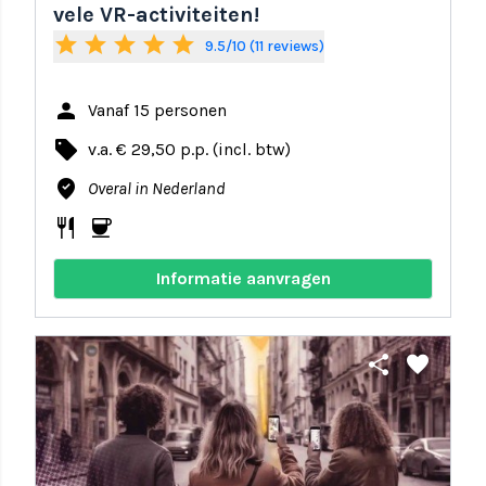
vele VR-activiteiten!
star
star
star
star
star
9.5/10 (11 reviews)
person
Vanaf 15 personen
local_offer
v.a. € 29,50 p.p. (incl. btw)
where_to_vote
Overal in Nederland
restaurant
coffee
Informatie aanvragen
share
favorite