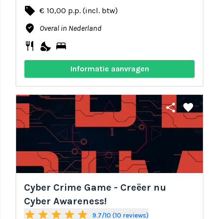
local_offer
€ 10,00 p.p. (incl. btw)
where_to_vote
Overal in Nederland
restaurant
nights_stay
bed
Informatie aanvragen
share
favorite
Cyber Crime Game - Creëer nu
Cyber Awareness!
star
star
star
star
star
9.7/10 (10 reviews)