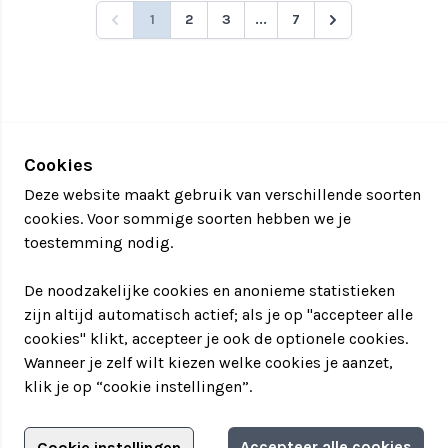
1
2
3
...
7
Cookies
Deze website maakt gebruik van verschillende soorten
cookies. Voor sommige soorten hebben we je
toestemming nodig.
De noodzakelijke cookies en anonieme statistieken
zijn altijd automatisch actief; als je op "accepteer alle
cookies" klikt, accepteer je ook de optionele cookies.
Wanneer je zelf wilt kiezen welke cookies je aanzet,
klik je op “cookie instellingen”.
Adverteren?
Accepteer alle cookies
Cookie instellingen