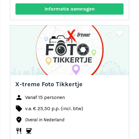
Informatie aanvragen
share
favorite
X-treme Foto Tikkertje
person
Vanaf 15 personen
local_offer
v.a. € 25,50 p.p. (incl. btw)
where_to_vote
Overal in Nederland
restaurant
coffee