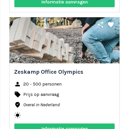
Informatie aanvragen
share
favorite
Zeskamp Office Olympics
person
20 - 500 personen
local_offer
Prijs op aanvraag
where_to_vote
Overal in Nederland
wb_sunny
Informatie aanvragen