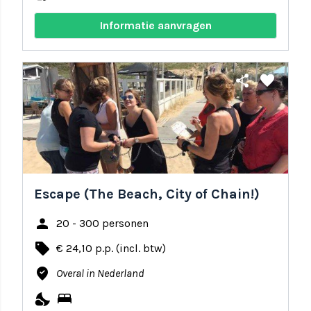
Informatie aanvragen
share
favorite
Escape (The Beach, City of Chain!)
person
20 - 300 personen
local_offer
€ 24,10 p.p. (incl. btw)
where_to_vote
Overal in Nederland
nights_stay
bed