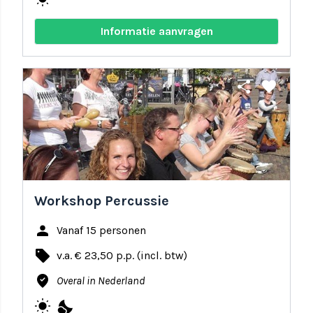
Informatie aanvragen
share
favorite
Workshop Percussie
person
Vanaf 15 personen
local_offer
v.a. € 23,50 p.p. (incl. btw)
where_to_vote
Overal in Nederland
wb_sunny
nights_stay