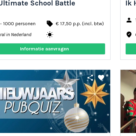
Ultimate School Battle
Ik 
person
local_offer
 - 1000 personen
€ 17,50 p.p. (incl. btw)
wb_sunny
where_to_vote
ral in Nederland
Informatie aanvragen
share
favorite