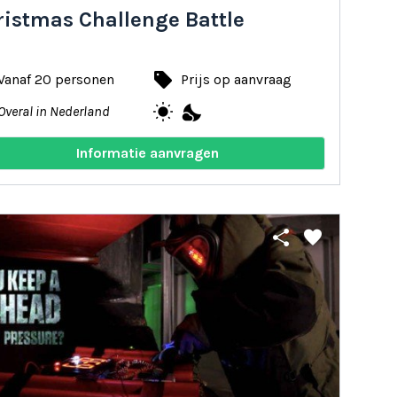
ristmas Challenge Battle
local_offer
Vanaf 20 personen
Prijs op aanvraag
wb_sunny
nights_stay
Overal in Nederland
Informatie aanvragen
share
favorite