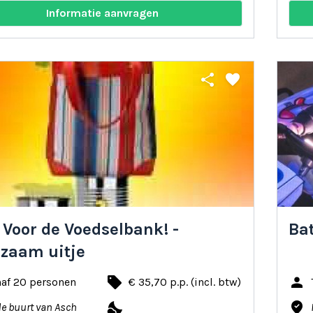
Informatie aanvragen
share
favorite
 Voor de Voedselbank! -
Bat
zaam uitje
local_offer
person
naf 20 personen
€ 35,70 p.p. (incl. btw)
nights_stay
where_to_vote
de buurt van Asch