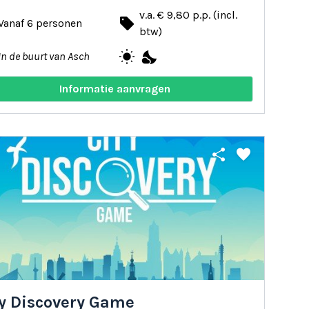
v.a. € 9,80 p.p. (incl.
local_offer
Vanaf 6 personen
btw)
wb_sunny
nights_stay
In de buurt van Asch
Informatie aanvragen
share
favorite
ty Discovery Game