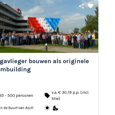
share
favorite
gavlieger bouwen als originele
ambuilding
v.a. € 30,19 p.p. (incl.
local_offer
35 - 500 personen
btw)
wb_sunny
nights_stay
In de buurt van Asch