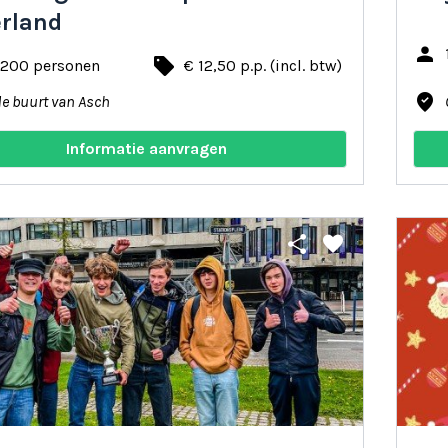
rland
person
local_offer
- 200 personen
€ 12,50 p.p. (incl. btw)
where_to_vote
de buurt van Asch
Informatie aanvragen
share
favorite