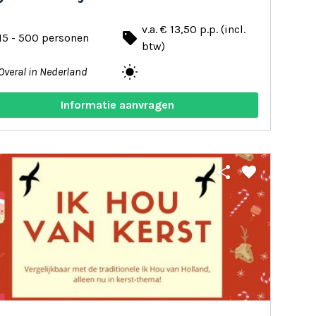
v.a. € 13,50 p.p. (incl.
local_offer
15 - 500 personen
btw)
wb_sunny
Overal in Nederland
Informatie aanvragen
share
favorite