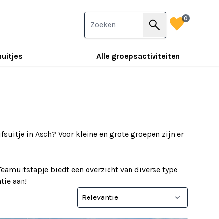
favorite
0
search
nuitjes
Alle groepsactiviteiten
jfsuitje in Asch? Voor kleine en grote groepen zijn er
Teamuitstapje biedt een overzicht van diverse type
tie aan!