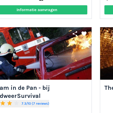
Informatie aanvragen
share
favorite
am in de Pan - bij
Th
dweerSurvival
star
star
star_border
7.3/10 (7 reviews)