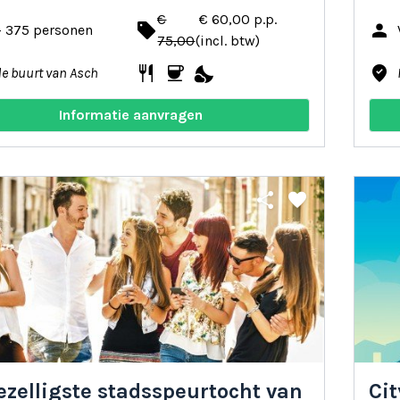
€
€ 60,00 p.p.
local_offer
person
- 375 personen
75,00
(incl. btw)
restaurant
coffee
nights_stay
where_to_vote
de buurt van Asch
Informatie aanvragen
share
favorite
ezelligste stadsspeurtocht van
Ci