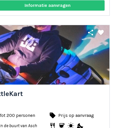
Informatie aanvragen
share
favorite
tleKart
local_offer
Tot 200 personen
Prijs op aanvraag
restaurant
coffee
wb_sunny
nights_stay
In de buurt van Asch