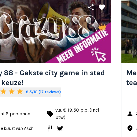
share
favorite
y 88 - Gekste city game in stad
Me
 keuze!
te
star
star
star
9.5/10 (17 reviews)
v.a. € 19,50 p.p. (incl.
local_offer
person
af 5 personen
btw)
restaurant
coffee
where_to_vote
de buurt van Asch