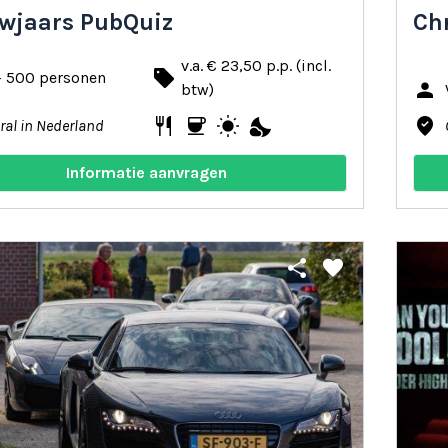
wjaars PubQuiz
Ch
v.a. € 23,50 p.p. (incl.
local_offer
- 500 personen
person
btw)
restaurant
coffee
wb_sunny
nights_stay
where_to_vote
ral in Nederland
Informatie aanvragen
share
favorite