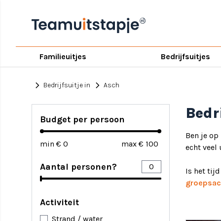
Familieuitjes
Bedrijfsuitjes
chevron_right
chevron_right
Bedrijfsuitje in
Asch
Bedr
Budget per persoon
Ben je op
min €
max €
echt veel 
Aantal personen?
Is het tij
groepsact
Activiteit
Strand / water