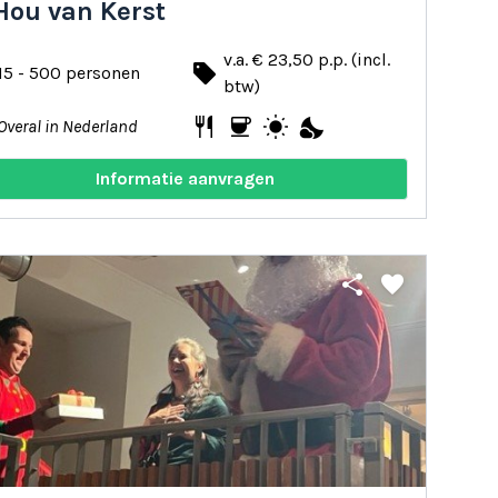
Hou van Kerst
v.a. € 23,50 p.p. (incl.
local_offer
15 - 500 personen
btw)
restaurant
coffee
wb_sunny
nights_stay
Overal in Nederland
Informatie aanvragen
share
favorite