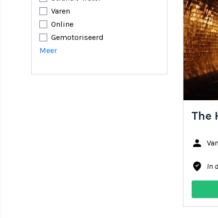
Varen
Online
Gemotoriseerd
Meer
The 
person
Van
where_to_vote
In 