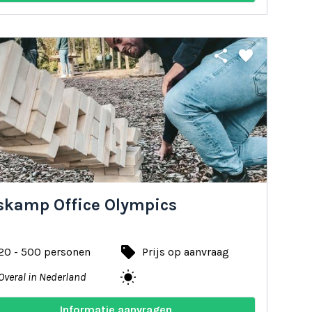
share
favorite
skamp Office Olympics
local_offer
20 - 500 personen
Prijs op aanvraag
wb_sunny
Overal in Nederland
Informatie aanvragen