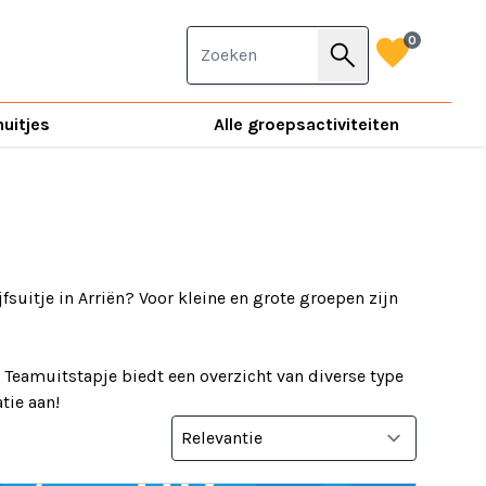
favorite
0
search
nuitjes
Alle groepsactiviteiten
jfsuitje in Arriën? Voor kleine en grote groepen zijn
! Teamuitstapje biedt een overzicht van diverse type
tie aan!