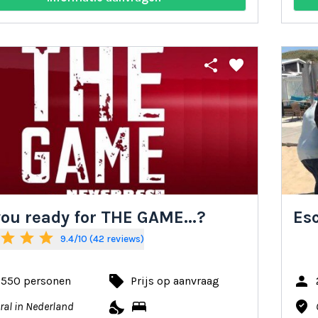
share
favorite
you ready for THE GAME...?
Esc
star
star
star
9.4/10 (42 reviews)
local_offer
person
- 550 personen
Prijs op aanvraag
nights_stay
bed
where_to_vote
ral in Nederland