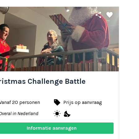
share
favorite
ristmas Challenge Battle
local_offer
Vanaf 20 personen
Prijs op aanvraag
wb_sunny
nights_stay
Overal in Nederland
Informatie aanvragen