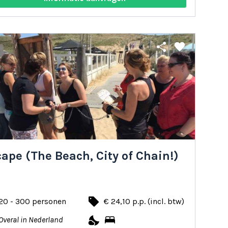
share
favorite
ape (The Beach, City of Chain!)
local_offer
20 - 300 personen
€ 24,10 p.p. (incl. btw)
nights_stay
bed
Overal in Nederland