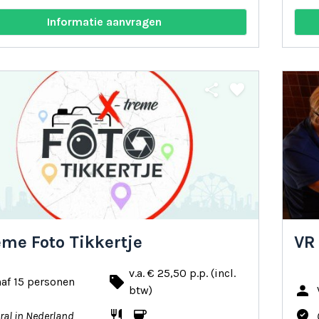
Informatie aanvragen
share
favorite
eme Foto Tikkertje
VR
v.a. € 25,50 p.p. (incl.
local_offer
af 15 personen
person
btw)
restaurant
coffee
where_to_vote
ral in Nederland