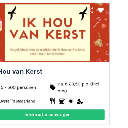
share
favorite
Hou van Kerst
v.a. € 23,50 p.p. (incl.
local_offer
15 - 500 personen
btw)
restaurant
coffee
wb_sunny
nights_stay
Overal in Nederland
Informatie aanvragen