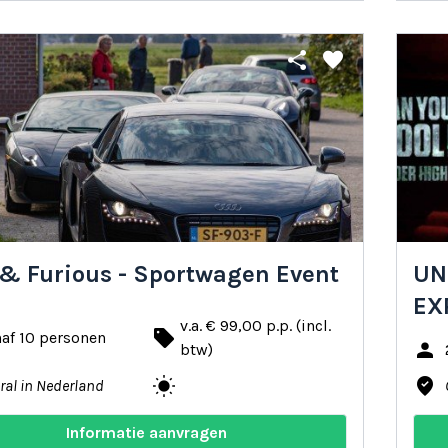
share
favorite
 & Furious - Sportwagen Event
UN
EX
v.a. € 99,00 p.p. (incl.
local_offer
af 10 personen
person
btw)
wb_sunny
where_to_vote
ral in Nederland
Informatie aanvragen