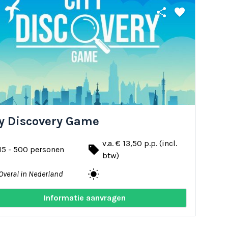
share
favorite
ty Discovery Game
v.a. € 13,50 p.p. (incl.
local_offer
15 - 500 personen
btw)
wb_sunny
Overal in Nederland
Informatie aanvragen