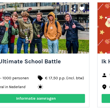
share
favorite
Ultimate School Battle
Ik 
person
local_offer
 - 1000 personen
€ 17,50 p.p. (incl. btw)
wb_sunny
where_to_vote
ral in Nederland
Informatie aanvragen