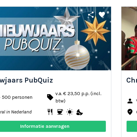
share
favorite
wjaars PubQuiz
Ch
v.a. € 23,50 p.p. (incl.
local_offer
- 500 personen
person
btw)
restaurant
coffee
wb_sunny
nights_stay
where_to_vote
ral in Nederland
Informatie aanvragen