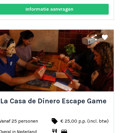
Informatie aanvragen
share
favorite
 La Casa de Dinero Escape Game
local_offer
Vanaf 25 personen
€ 25,00 p.p. (incl. btw)
restaurant
bed
Overal in Nederland