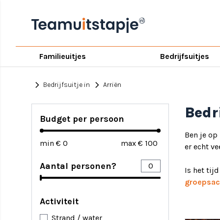
Familieuitjes
Bedrijfsuitjes
chevron_right
chevron_right
Bedrijfsuitje in
Arriën
Bedri
Budget per persoon
Ben je op
min €
max €
er echt vee
Aantal personen?
Is het tij
groepsact
Activiteit
Strand / water