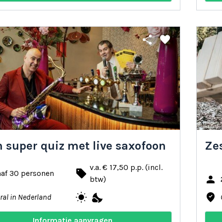
share
favorite
in super quiz met live saxofoon
Ze
v.a. € 17,50 p.p. (incl.
local_offer
naf 30 personen
person
btw)
wb_sunny
nights_stay
where_to_vote
ral in Nederland
Informatie aanvragen