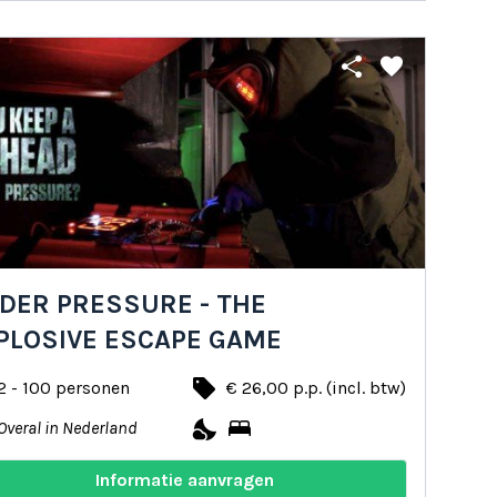
share
favorite
DER PRESSURE - THE
PLOSIVE ESCAPE GAME
local_offer
2 - 100 personen
€ 26,00 p.p. (incl. btw)
nights_stay
bed
Overal in Nederland
Informatie aanvragen