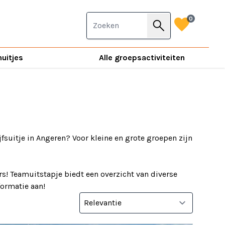
favorite
0
search
nuitjes
Alle groepsactiviteiten
jfsuitje in Angeren? Voor kleine en grote groepen zijn
s! Teamuitstapje biedt een overzicht van diverse
nformatie aan!