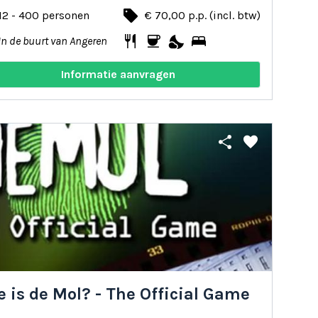
local_offer
12 - 400 personen
€ 70,00 p.p. (incl. btw)
restaurant
coffee
nights_stay
bed
In de buurt van Angeren
Informatie aanvragen
share
favorite
 is de Mol? - The Official Game