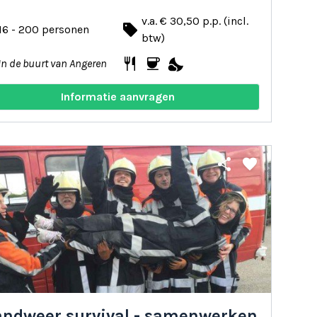
v.a. € 30,50 p.p. (incl.
local_offer
16 - 200 personen
btw)
restaurant
coffee
nights_stay
In de buurt van Angeren
Informatie aanvragen
share
favorite
andweer survival - samenwerken