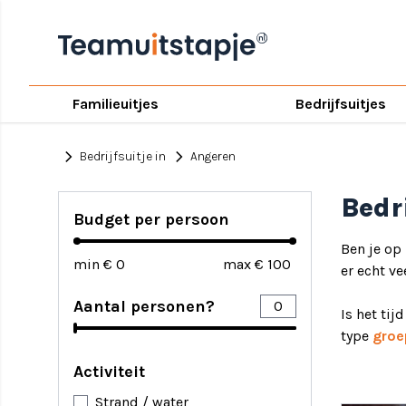
Familieuitjes
Bedrijfsuitjes
chevron_right
chevron_right
Bedrijfsuitje in
Angeren
Bedr
Budget per persoon
Ben je op
min €
max €
er echt ve
Aantal personen?
Is het tij
type
groe
Activiteit
Strand / water