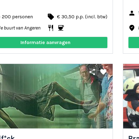
person
local_offer
- 200 personen
€ 30,50 p.p. (incl. btw)
restaurant
coffee
where_to_vote
de buurt van Angeren
Informatie aanvragen
share
favorite
f*ck
Br