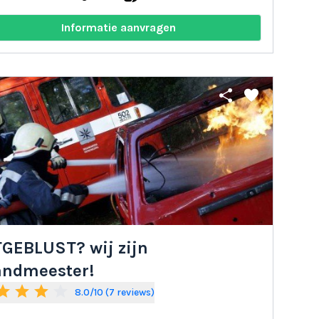
Informatie aanvragen
share
favorite
TGEBLUST? wij zijn
andmeester!
tar
star
star
star_border
8.0/10 (7 reviews)