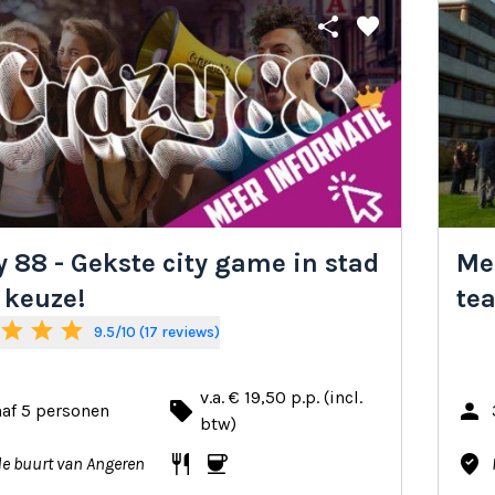
share
favorite
y 88 - Gekste city game in stad
Me
 keuze!
te
star
star
star
9.5/10 (17 reviews)
v.a. € 19,50 p.p. (incl.
local_offer
person
af 5 personen
btw)
restaurant
coffee
where_to_vote
de buurt van Angeren