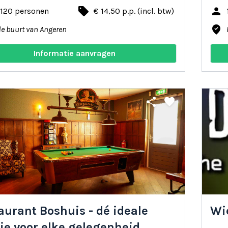
local_offer
person
 120 personen
€ 14,50 p.p. (incl. btw)
where_to_vote
de buurt van Angeren
Informatie aanvragen
share
favorite
aurant Boshuis - dé ideale
Wie
tie voor elke gelegenheid