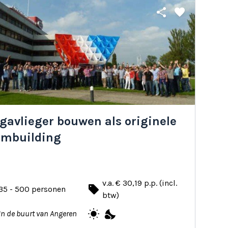
share
favorite
gavlieger bouwen als originele
ambuilding
v.a. € 30,19 p.p. (incl.
local_offer
35 - 500 personen
btw)
wb_sunny
nights_stay
In de buurt van Angeren