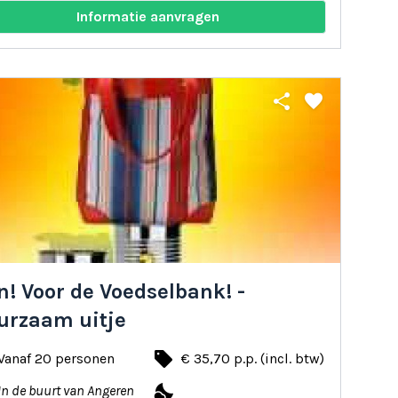
Informatie aanvragen
share
favorite
! Voor de Voedselbank! -
urzaam uitje
local_offer
Vanaf 20 personen
€ 35,70 p.p. (incl. btw)
nights_stay
In de buurt van Angeren