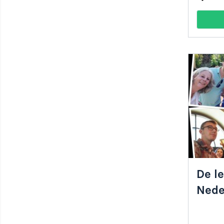
De l
Nede