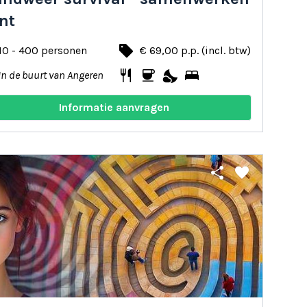
nt
local_offer
10 - 400 personen
€ 69,00 p.p. (incl. btw)
restaurant
coffee
nights_stay
bed
In de buurt van Angeren
Informatie aanvragen
share
favorite