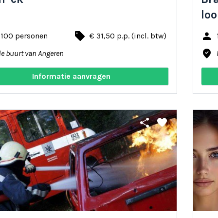
loo
local_offer
person
 100 personen
€ 31,50 p.p. (incl. btw)
where_to_vote
de buurt van Angeren
Informatie aanvragen
share
favorite