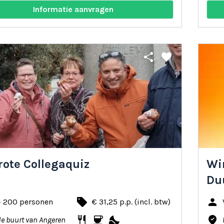
Informatie aanvragen
share
favorite
rote Collegaquiz
Win
Du
local_offer
person
- 200 personen
€ 31,25 p.p. (incl. btw)
restaurant
coffee
nights_stay
where_to_vote
de buurt van Angeren