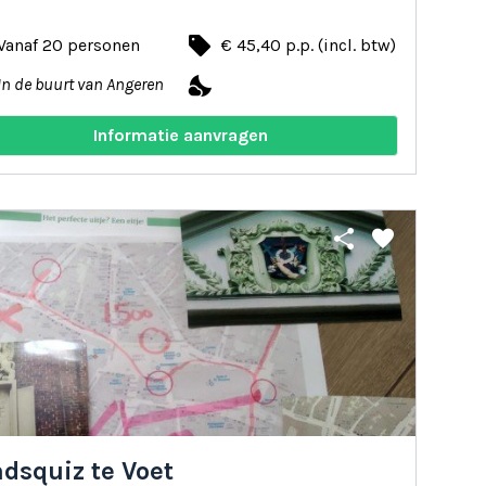
local_offer
Vanaf 20 personen
€ 45,40 p.p. (incl. btw)
nights_stay
In de buurt van Angeren
Informatie aanvragen
share
favorite
dsquiz te Voet