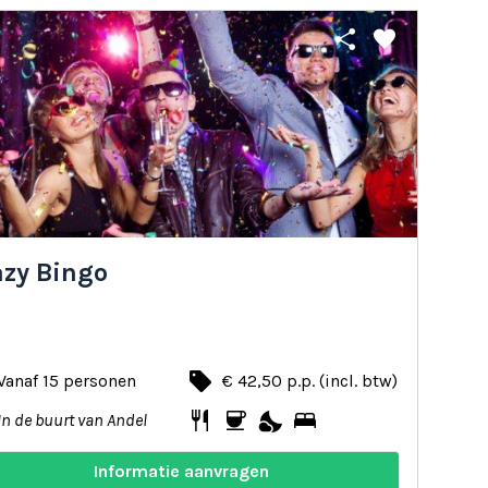
share
favorite
azy Bingo
local_offer
Vanaf 15 personen
€ 42,50 p.p. (incl. btw)
restaurant
coffee
nights_stay
bed
In de buurt van Andel
Informatie aanvragen