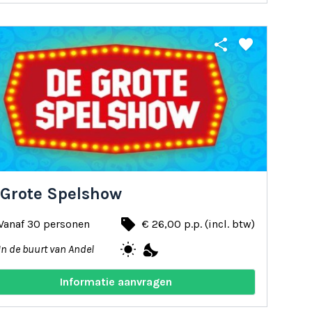
share
favorite
 Grote Spelshow
local_offer
Vanaf 30 personen
€ 26,00 p.p. (incl. btw)
wb_sunny
nights_stay
In de buurt van Andel
Informatie aanvragen