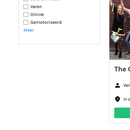
Varen
Online
Gemotoriseerd
Meer
The 
person
Va
where_to_vote
In 