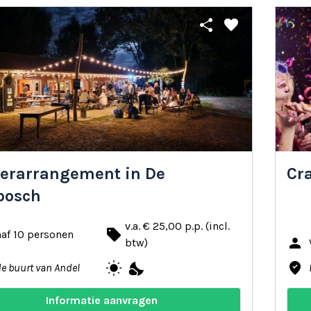
share
favorite
erarrangement in De
Cr
bosch
v.a. € 25,00 p.p. (incl.
local_offer
af 10 personen
person
btw)
wb_sunny
nights_stay
where_to_vote
de buurt van Andel
Informatie aanvragen