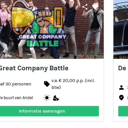
share
favorite
Great Company Battle
De 
v.a. € 20,00 p.p. (incl.
local_offer
naf 30 personen
person
btw)
wb_sunny
nights_stay
where_to_vote
de buurt van Andel
Informatie aanvragen