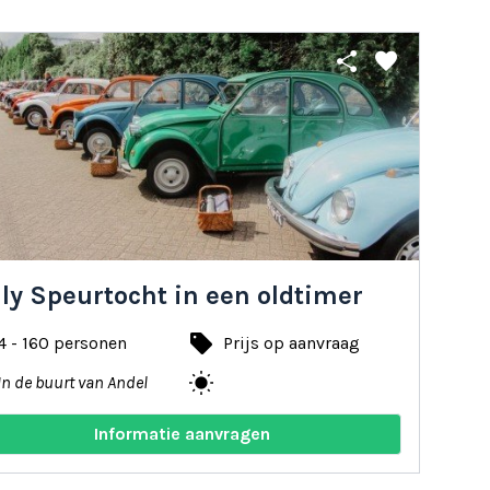
share
favorite
ly Speurtocht in een oldtimer
local_offer
4 - 160 personen
Prijs op aanvraag
wb_sunny
In de buurt van Andel
Informatie aanvragen