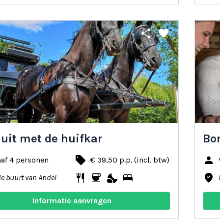
share
favorite
 uit met de huifkar
Bo
local_offer
person
af 4 personen
€ 39,50 p.p. (incl. btw)
restaurant
coffee
nights_stay
bed
where_to_vote
de buurt van Andel
Informatie aanvragen