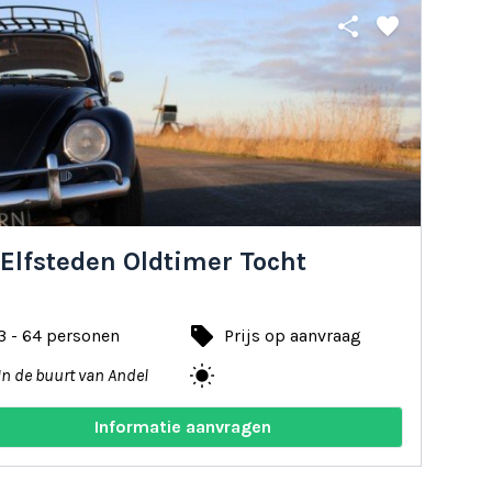
share
favorite
Elfsteden Oldtimer Tocht
local_offer
3 - 64 personen
Prijs op aanvraag
wb_sunny
In de buurt van Andel
Informatie aanvragen