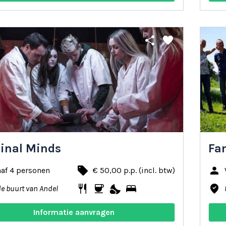
share
favorite
inal Minds
Fa
local_offer
person
af 4 personen
€ 50,00 p.p. (incl. btw)
restaurant
coffee
nights_stay
bed
where_to_vote
de buurt van Andel
Informatie aanvragen