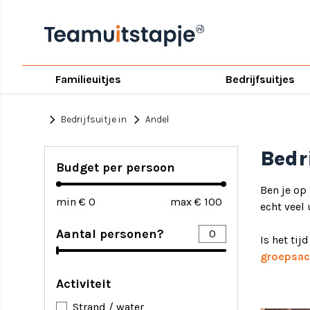
Familieuitjes
Bedrijfsuitjes
chevron_right
chevron_right
Bedrijfsuitje in
Andel
Bedr
Budget per persoon
Ben je op
min €
max €
echt veel 
Aantal personen?
Is het tij
groepsact
Activiteit
Strand / water