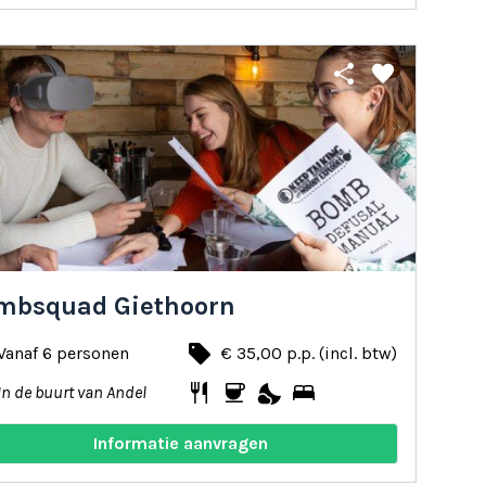
share
favorite
mbsquad Giethoorn
local_offer
Vanaf 6 personen
€ 35,00 p.p. (incl. btw)
restaurant
coffee
nights_stay
bed
In de buurt van Andel
Informatie aanvragen