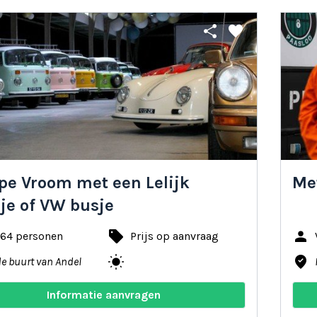
share
favorite
pe Vroom met een Lelijk
Me
je of VW busje
local_offer
person
 64 personen
Prijs op aanvraag
wb_sunny
where_to_vote
de buurt van Andel
Informatie aanvragen