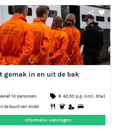
share
favorite
t gemak in en uit de bak
local_offer
Vanaf 10 personen
€ 42,50 p.p. (incl. btw)
restaurant
coffee
nights_stay
bed
In de buurt van Andel
Informatie aanvragen