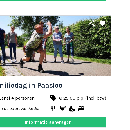
share
favorite
miliedag in Paasloo
local_offer
Vanaf 4 personen
€ 25,00 p.p. (incl. btw)
restaurant
coffee
nights_stay
bed
In de buurt van Andel
Informatie aanvragen