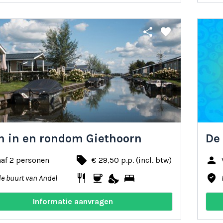
share
favorite
n in en rondom Giethoorn
De
local_offer
person
af 2 personen
€ 29,50 p.p. (incl. btw)
restaurant
coffee
nights_stay
bed
where_to_vote
de buurt van Andel
Informatie aanvragen