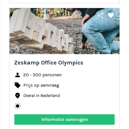
share
favorite
Zeskamp Office Olympics
person
20 - 500 personen
local_offer
Prijs op aanvraag
where_to_vote
Overal in Nederland
wb_sunny
Informatie aanvragen