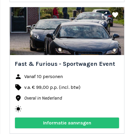
share
favorite
Fast & Furious - Sportwagen Event
person
Vanaf 10 personen
local_offer
v.a. € 99,00 p.p. (incl. btw)
where_to_vote
Overal in Nederland
wb_sunny
Informatie aanvragen