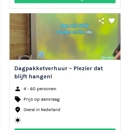
share
favorite
Dagpakketverhuur – Plezier dat
blijft hangen!
person
4 - 60 personen
local_offer
Prijs op aanvraag
where_to_vote
Overal in Nederland
wb_sunny