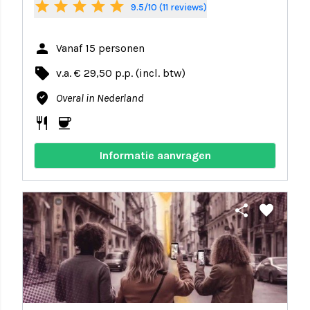
star
star
star
star
star
9.5/10 (11 reviews)
person
Vanaf 15 personen
local_offer
v.a. € 29,50 p.p. (incl. btw)
where_to_vote
Overal in Nederland
restaurant
coffee
Informatie aanvragen
share
favorite