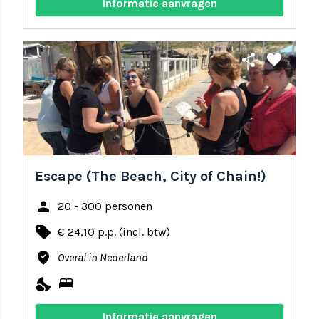
Informatie aanvragen
share
favorite
Escape (The Beach, City of Chain!)
person
20 - 300 personen
local_offer
€ 24,10 p.p. (incl. btw)
where_to_vote
Overal in Nederland
nights_stay
bed
Informatie aanvragen