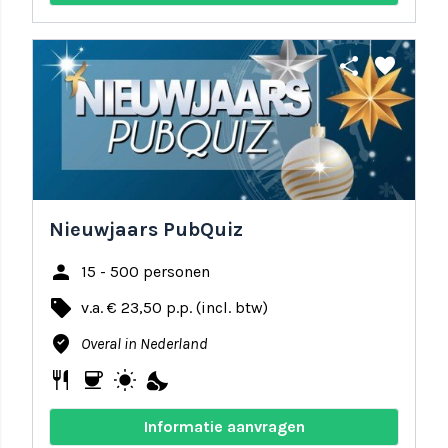
share
favorite
Nieuwjaars PubQuiz
person
15 - 500 personen
local_offer
v.a. € 23,50 p.p. (incl. btw)
where_to_vote
Overal in Nederland
restaurant
coffee
wb_sunny
nights_stay
Informatie aanvragen