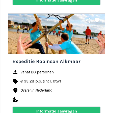
Informatie aanvragen
share
favorite
Expeditie Robinson Alkmaar
person
Vanaf 20 personen
local_offer
€ 33,28 p.p. (incl. btw)
where_to_vote
Overal in Nederland
nights_stay
Informatie aanvragen