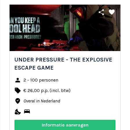
share
favorite
UNDER PRESSURE - THE EXPLOSIVE
ESCAPE GAME
person
2 - 100 personen
local_offer
€ 26,00 p.p. (incl. btw)
where_to_vote
Overal in Nederland
nights_stay
bed
Informatie aanvragen