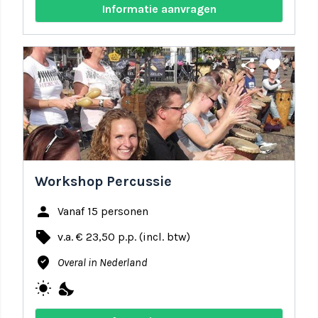
Informatie aanvragen
share
favorite
Workshop Percussie
person
Vanaf 15 personen
local_offer
v.a. € 23,50 p.p. (incl. btw)
where_to_vote
Overal in Nederland
wb_sunny
nights_stay