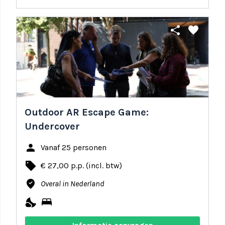
share
favorite
Outdoor AR Escape Game:
Undercover
person
Vanaf 25 personen
local_offer
€ 27,00 p.p. (incl. btw)
where_to_vote
Overal in Nederland
nights_stay
bed