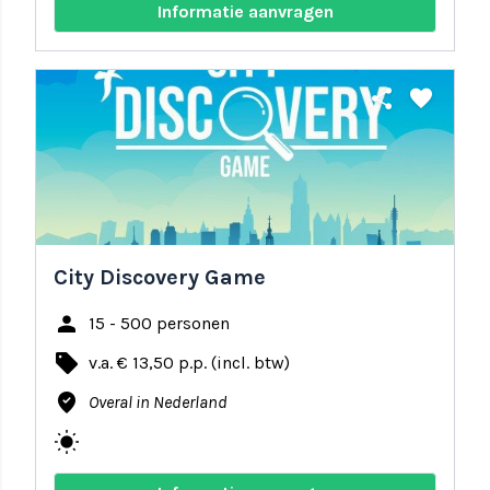
Informatie aanvragen
share
favorite
City Discovery Game
person
15 - 500 personen
local_offer
v.a. € 13,50 p.p. (incl. btw)
where_to_vote
Overal in Nederland
wb_sunny