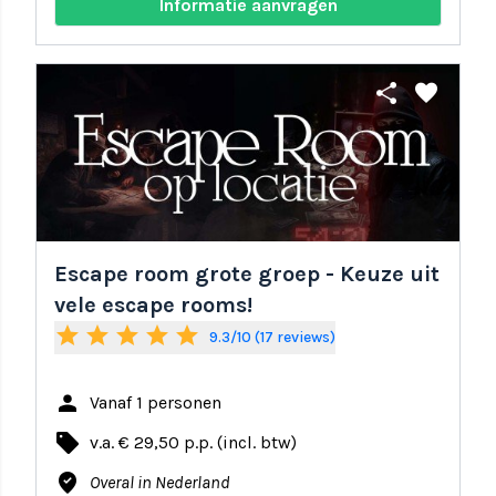
Informatie aanvragen
share
favorite
Escape room grote groep - Keuze uit
vele escape rooms!
star
star
star
star
star
9.3/10 (17 reviews)
person
Vanaf 1 personen
local_offer
v.a. € 29,50 p.p. (incl. btw)
where_to_vote
Overal in Nederland