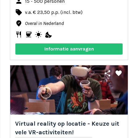
person
15 - 500 personen
local_offer
v.a. € 23,50 p.p. (incl. btw)
where_to_vote
Overal in Nederland
restaurant
coffee
wb_sunny
nights_stay
Informatie aanvragen
share
favorite
Virtual reality op locatie - Keuze uit
vele VR-activiteiten!