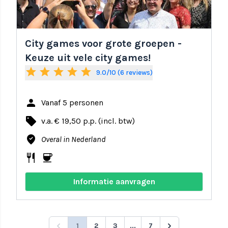
City games voor grote groepen -
Keuze uit vele city games!
star
star
star
star
star
9.0/10 (6 reviews)
person
Vanaf 5 personen
local_offer
v.a. € 19,50 p.p. (incl. btw)
where_to_vote
Overal in Nederland
restaurant
coffee
Informatie aanvragen
1
2
3
...
7