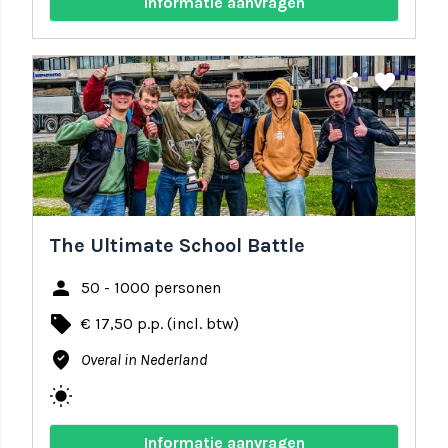
Informatie aanvragen
share
favorite
The Ultimate School Battle
person
50 - 1000 personen
local_offer
€ 17,50 p.p. (incl. btw)
where_to_vote
Overal in Nederland
wb_sunny
Informatie aanvragen