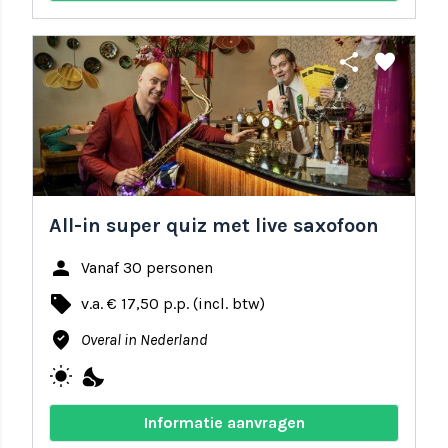
share
favorite
All-in super quiz met live saxofoon
person
Vanaf 30 personen
local_offer
v.a. € 17,50 p.p. (incl. btw)
where_to_vote
Overal in Nederland
wb_sunny
nights_stay
Informatie aanvragen