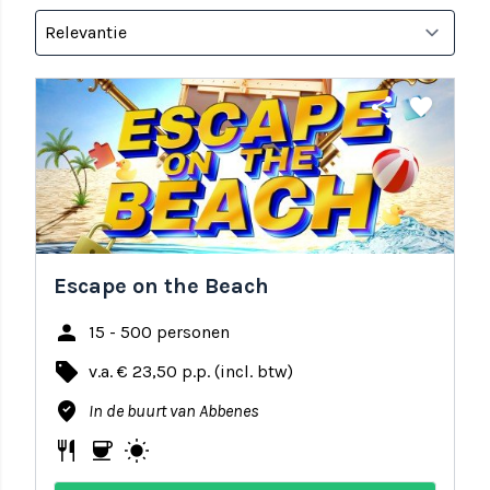
share
favorite
Escape on the Beach
person
15 - 500 personen
local_offer
v.a. € 23,50 p.p. (incl. btw)
where_to_vote
In de buurt van Abbenes
restaurant
coffee
wb_sunny