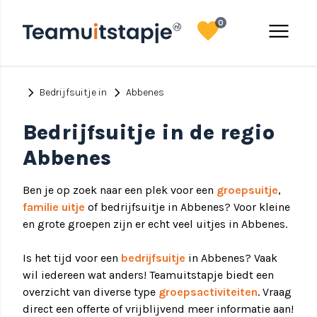
favorite
menu
0
chevron_right
chevron_right
Bedrijfsuitje in
Abbenes
Bedrijfsuitje in de regio
Abbenes
Ben je op zoek naar een plek voor een
groepsuitje
,
familie uitje
of bedrijfsuitje in Abbenes? Voor kleine
en grote groepen zijn er echt veel uitjes in Abbenes.
Is het tijd voor een
bedrijfsuitje
in Abbenes? Vaak
wil iedereen wat anders! Teamuitstapje biedt een
overzicht van diverse type
groepsactiviteiten
. Vraag
direct een offerte of vrijblijvend meer informatie aan!