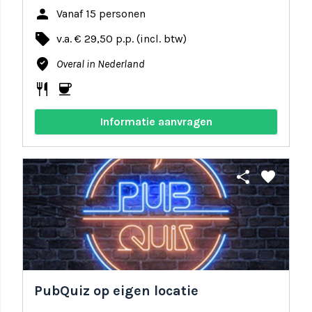
person
Vanaf 15 personen
local_offer
v.a. € 29,50 p.p. (incl. btw)
where_to_vote
Overal in Nederland
restaurant
coffee
Informatie aanvragen
share
favorite
PubQuiz op eigen locatie