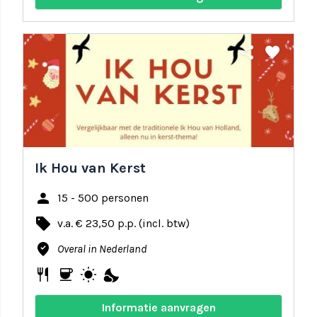
share
favorite
Ik Hou van Kerst
person
15 - 500 personen
local_offer
v.a. € 23,50 p.p. (incl. btw)
where_to_vote
Overal in Nederland
restaurant
coffee
wb_sunny
nights_stay
Informatie aanvragen