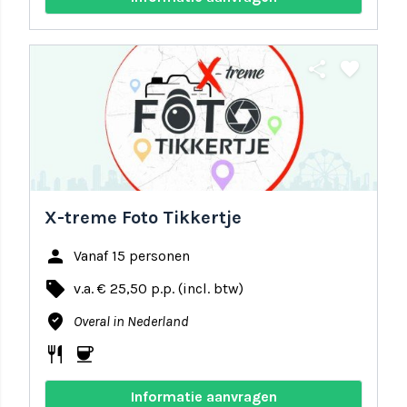
share
favorite
X-treme Foto Tikkertje
person
Vanaf 15 personen
local_offer
v.a. € 25,50 p.p. (incl. btw)
where_to_vote
Overal in Nederland
restaurant
coffee
Informatie aanvragen