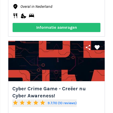
where_to_vote
Overal in Nederland
restaurant
nights_stay
bed
Informatie aanvragen
share
favorite
Cyber Crime Game - Creëer nu
Cyber Awareness!
star
star
star
star
star
9.7/10 (10 reviews)