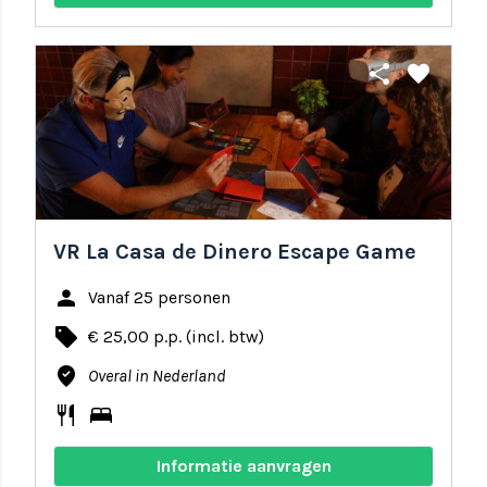
share
favorite
VR La Casa de Dinero Escape Game
person
Vanaf 25 personen
local_offer
€ 25,00 p.p. (incl. btw)
where_to_vote
Overal in Nederland
restaurant
bed
Informatie aanvragen