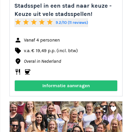
Stadsspel in een stad naar keuze -
Keuze uit vele stadsspellen!
star
star
star
star
star
9.2/10 (11 reviews)
person
Vanaf 4 personen
local_offer
v.a. € 19,49 p.p. (incl. btw)
where_to_vote
Overal in Nederland
restaurant
coffee
Informatie aanvragen
share
favorite