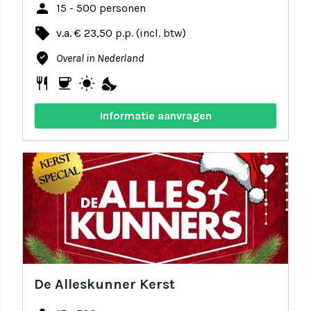
person
15 - 500 personen
local_offer
v.a. € 23,50 p.p. (incl. btw)
where_to_vote
Overal in Nederland
restaurant
coffee
wb_sunny
nights_stay
Informatie aanvragen
share
favorite
De Alleskunner Kerst