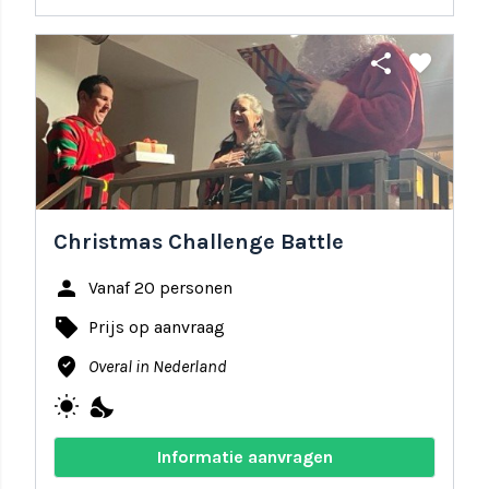
share
favorite
Christmas Challenge Battle
person
Vanaf 20 personen
local_offer
Prijs op aanvraag
where_to_vote
Overal in Nederland
wb_sunny
nights_stay
Informatie aanvragen