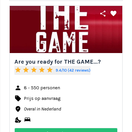
share
favorite
Are you ready for THE GAME...?
star
star
star
star
star
9.4/10 (42 reviews)
person
8 - 550 personen
local_offer
Prijs op aanvraag
where_to_vote
Overal in Nederland
nights_stay
bed