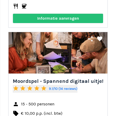
restaurant
coffee
Informatie aanvragen
share
favorite
Moordspel - Spannend digitaal uitje!
star
star
star
star
star
9.1/10 (14 reviews)
person
15 - 500 personen
local_offer
€ 10,00 p.p. (incl. btw)