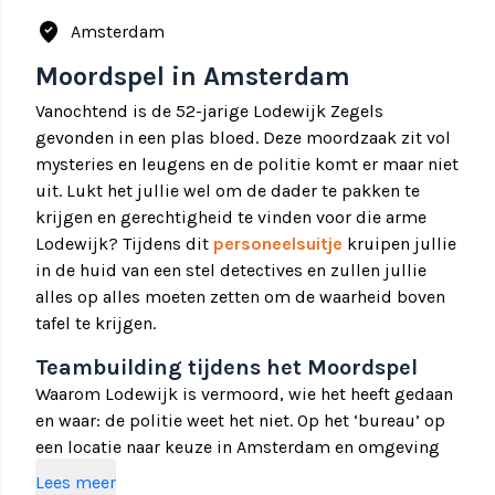
where_to_vote
Amsterdam
Moordspel in Amsterdam
Vanochtend is de 52-jarige Lodewijk Zegels
gevonden in een plas bloed. Deze moordzaak zit vol
mysteries en leugens en de politie komt er maar niet
uit. Lukt het jullie wel om de dader te pakken te
krijgen en gerechtigheid te vinden voor die arme
Lodewijk? Tijdens dit
personeelsuitje
kruipen jullie
in de huid van een stel detectives en zullen jullie
alles op alles moeten zetten om de waarheid boven
tafel te krijgen.
Teambuilding tijdens het Moordspel
Waarom Lodewijk is vermoord, wie het heeft gedaan
en waar: de politie weet het niet. Op het ‘bureau’ op
een locatie naar keuze in Amsterdam en omgeving
zullen jullie worden bijgepraat over de zaak. Er is
Lees meer