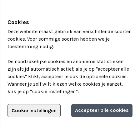
bijvoorbeeld tijdens een borrel of lunch
Spannende en mysterieuze opdrachten, zowel op
locatie als in het centrum van Amsterdam
Cookies
Dit is nog eens wat anders dan een
standaard
Deze website maakt gebruik van verschillende soorten
groepsactiviteit!
cookies. Voor sommige soorten hebben we je
Laat het recht zegevieren door het
Moordspel
in
toestemming nodig.
Amsterdam en omgeving op te lossen
De noodzakelijke cookies en anonieme statistieken
zijn altijd automatisch actief; als je op "accepteer alle
cookies" klikt, accepteer je ook de optionele cookies.
Wanneer je zelf wilt kiezen welke cookies je aanzet,
klik je op “cookie instellingen”.
Adverteren?
Accepteer alle cookies
Cookie instellingen
Informatie aanvragen
Adverteerdersopties
Teamuitstapje