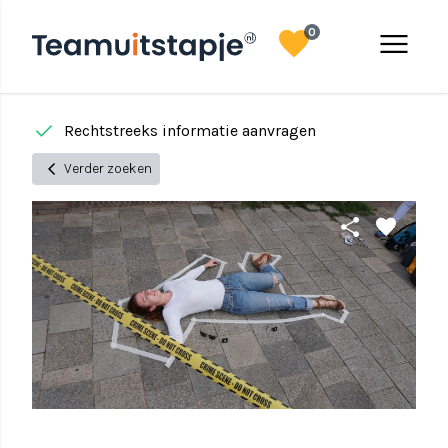
favorite
menu
0
done
done
Rechtstreeks informatie aanvragen
chevron_left
Verder zoeken
share
favorite