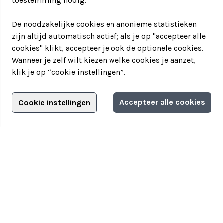
toestemming nodig.
De vragen zijn op maat aan te passen voor het
bedrijf
De noodzakelijke cookies en anonieme statistieken
Leer nieuwe kanten van je collega’s kennen
zijn altijd automatisch actief; als je op "accepteer alle
Ook geschikt als familieuitje of gezellig met
cookies" klikt, accepteer je ook de optionele cookies.
vrienden
Wanneer je zelf wilt kiezen welke cookies je aanzet,
Ranking the company in Den Haag is ideaal als
klik je op “cookie instellingen”.
afsluiter van een
teamweekend
met andere leuke
activiteiten
Kom erachter hoe je collega’s over jou denken!
Adverteren?
Accepteer alle cookies
Cookie instellingen
Informatie aanvragen
Adverteerdersopties
Teamuitstapje
> Over Teamuitstapje
> Inspiratie
> Bedrijfsuitje in...
Disclaimer
|
Privacyverklaring