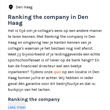
where_to_vote
Den Haag
Ranking the company in Den
Haag
Het is tijd om je collega’s eens op een andere manier
te leren kennen. Met Ranking the company in Den
Haag en omgeving leer je kanten kennen van je
collega’s waarvan je het bestaan nog niet afwist.
Weet jij bijvoorbeeld of je leidinggevende een echte
sportschoolfanaat is of liever op de bank hangt? En
kan de financieel directeur wel een beetje
inparkeren? Tijdens onze
quiz
op een locatie in Den
Haag komen jullie er achter. Wij hebben in ieder
geval één garantie voor dit bedrijfsuitje en dat is:
buikpijn van het lachen.
Ranking the company
Voordat dit teamuitje van start gaat, zullen jullie
Lees meer