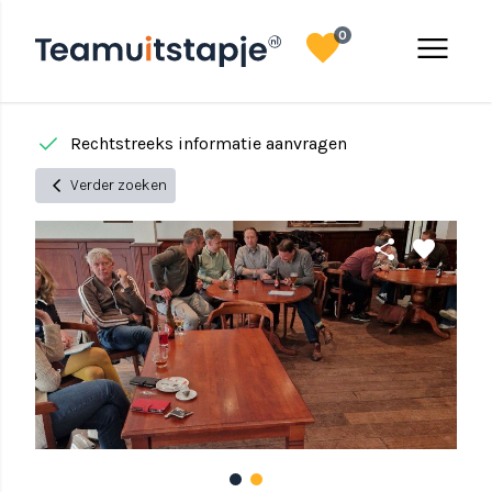
favorite
menu
0
done
done
Rechtstreeks informatie aanvragen
chevron_left
Verder zoeken
share
favorite