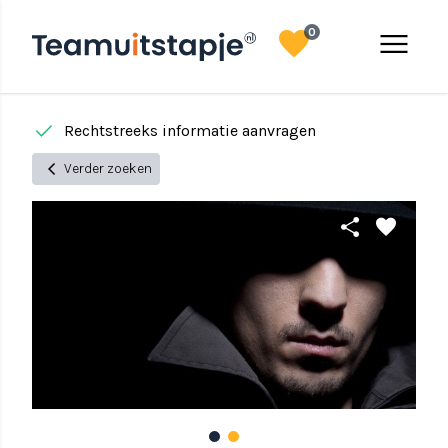
favorite
menu
0
done
done
Rechtstreeks informatie aanvragen
chevron_left
Verder zoeken
share
favorite