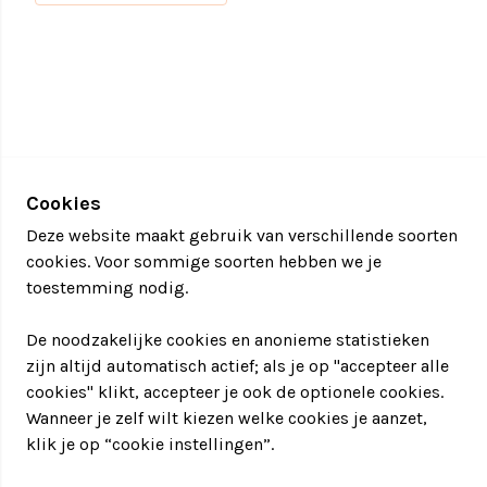
• Net als ons populaire moorddiner speel je ons Wie
is de verrader dinerspel op elke gewenste locatie in
Amsterdam, ook thuis
• Een middag vol spanning, intriges en plottwists
• Leer je collega’s op een originele manier kennen
• Te combineren met een heerlijk
diner
, maar ook
met een lekkere lunch of borrel
• Zet alles op alles om de mol te ontmaskeren en het
Cookies
spel te winnen!
Deze website maakt gebruik van verschillende soorten
cookies. Voor sommige soorten hebben we je
toestemming nodig.
De noodzakelijke cookies en anonieme statistieken
zijn altijd automatisch actief; als je op "accepteer alle
cookies" klikt, accepteer je ook de optionele cookies.
Wanneer je zelf wilt kiezen welke cookies je aanzet,
klik je op “cookie instellingen”.