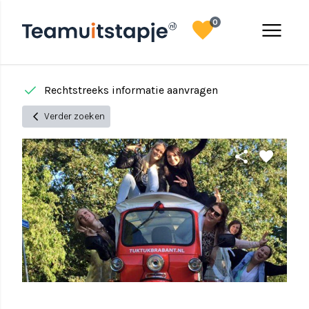
favorite
menu
0
done
done
Rechtstreeks informatie aanvragen
chevron_left
Verder zoeken
share
favorite