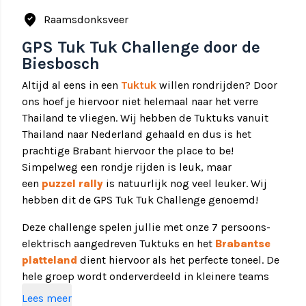
where_to_vote
Raamsdonksveer
GPS Tuk Tuk Challenge door de
Biesbosch
Altijd al eens in een
Tuktuk
willen rondrijden? Door
ons hoef je hiervoor niet helemaal naar het verre
Thailand te vliegen. Wij hebben de Tuktuks vanuit
Thailand naar Nederland gehaald en dus is het
prachtige Brabant hiervoor the place to be!
Simpelweg een rondje rijden is leuk, maar
een
puzzel rally
is natuurlijk nog veel leuker. Wij
hebben dit de GPS Tuk Tuk Challenge genoemd!
Deze challenge spelen jullie met onze 7 persoons-
elektrisch aangedreven Tuktuks en het
Brabantse
platteland
dient hiervoor als het perfecte toneel. De
hele groep wordt onderverdeeld in kleinere teams
van maximaal 7 personen en verdeeld over onze
Lees meer