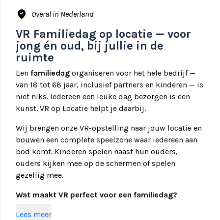
where_to_vote
Overal in Nederland
VR Familiedag op locatie — voor
jong én oud, bij jullie in de
ruimte
Een
familiedag
organiseren voor het hele bedrijf —
van 18 tot 68 jaar, inclusief partners en kinderen — is
niet niks. Iedereen een leuke dag bezorgen is een
kunst. VR op Locatie helpt je daarbij.
Wij brengen onze VR-opstelling naar jouw locatie en
bouwen een complete speelzone waar iedereen aan
bod komt. Kinderen spelen naast hun ouders,
ouders kijken mee op de schermen of spelen
gezellig mee.
Wat maakt VR perfect voor een familiedag?
Virtual Reality heeft iets magisch. Het maakt niet uit
Lees meer